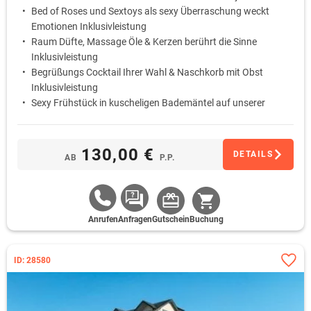
Bed of Roses und Sextoys als sexy Überraschung weckt
Emotionen Inklusivleistung
Raum Düfte, Massage Öle & Kerzen berührt die Sinne
Inklusivleistung
Begrüßungs Cocktail Ihrer Wahl & Naschkorb mit Obst
Inklusivleistung
Sexy Frühstück in kuscheligen Bademäntel auf unserer
Terrasse oder als Bettfrühstück auf dem Zimmer
Inklusivleistung
130,00 €
DETAILS
AB
P.P.
Anrufen
Anfragen
Gutschein
Buchung
ID: 28580