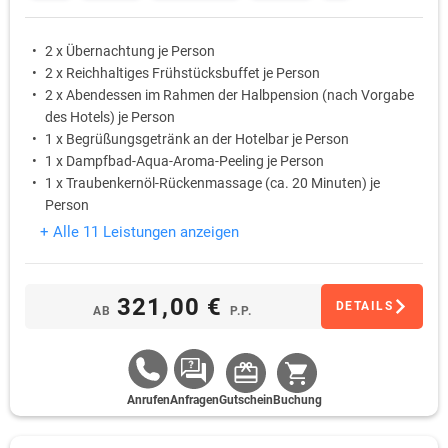
2 x Übernachtung je Person
2 x Reichhaltiges Frühstücksbuffet je Person
2 x Abendessen im Rahmen der Halbpension (nach Vorgabe
des Hotels) je Person
1 x Begrüßungsgetränk an der Hotelbar je Person
1 x Dampfbad-Aqua-Aroma-Peeling je Person
1 x Traubenkernöl-Rückenmassage (ca. 20 Minuten) je
Person
+ Alle 11 Leistungen anzeigen
321,00 €
DETAILS
AB
P.P.
Anrufen
Anfragen
Gutschein
Buchung