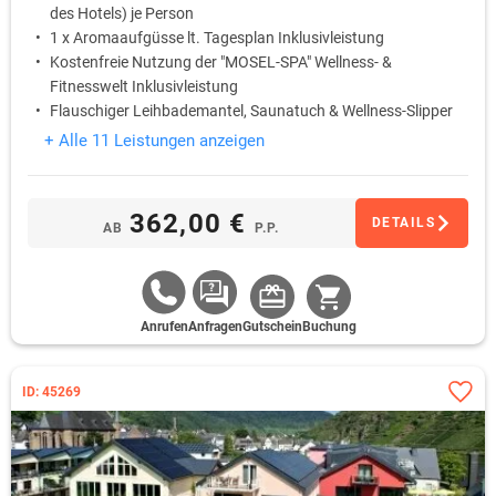
des Hotels) je Person
1 x Aromaaufgüsse lt. Tagesplan Inklusivleistung
Kostenfreie Nutzung der "MOSEL-SPA" Wellness- &
Fitnesswelt Inklusivleistung
Flauschiger Leihbademantel, Saunatuch & Wellness-Slipper
im Zimmer Inklusivleistung
+ Alle 11 Leistungen anzeigen
362,00 €
DETAILS
AB
P.P.
Anrufen
Anfragen
Gutschein
Buchung
ID: 45269