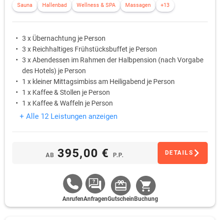
Sauna
Hallenbad
Wellness & SPA
Massagen
+13
3 x Übernachtung je Person
3 x Reichhaltiges Frühstücksbuffet je Person
3 x Abendessen im Rahmen der Halbpension (nach Vorgabe
des Hotels) je Person
1 x kleiner Mittagsimbiss am Heiligabend je Person
1 x Kaffee & Stollen je Person
1 x Kaffee & Waffeln je Person
+ Alle 12 Leistungen anzeigen
395,00 €
DETAILS
AB
P.P.
Anrufen
Anfragen
Gutschein
Buchung