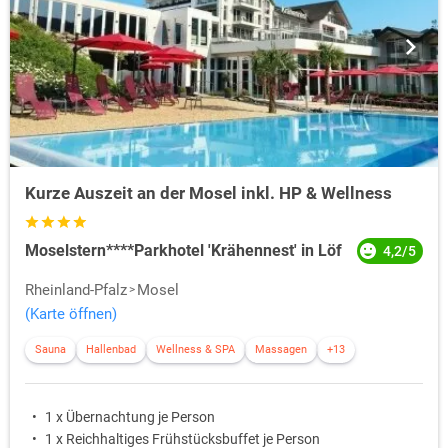
Kurze Auszeit an der Mosel inkl. HP & Wellness
Moselstern****Parkhotel 'Krähennest' in Löf
4,2/5
Rheinland-Pfalz
Mosel
(Karte öffnen)
Sauna
Hallenbad
Wellness & SPA
Massagen
+13
1 x Übernachtung je Person
1 x Reichhaltiges Frühstücksbuffet je Person