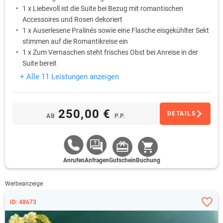
1 x Liebevoll ist die Suite bei Bezug mit romantischen
Accessoires und Rosen dekoriert
1 x Auserlesene Pralinés sowie eine Flasche eisgekühlter Sekt
stimmen auf die Romantikreise ein
1 x Zum Vernaschen steht frisches Obst bei Anreise in der
Suite bereit
1 x Ein süßes Betthupferl wartet auf dem Kopfkissen
+ Alle 11 Leistungen anzeigen
1 x Das romantische 4-Gang Candle-Light-Dinner am liebevoll
gedeckten Tisch verwöhnt und bezaubert die Sinne
250,00 €
DETAILS
AB
P.P.
Anrufen
Anfragen
Gutschein
Buchung
Werbeanzeige
ID: 48673