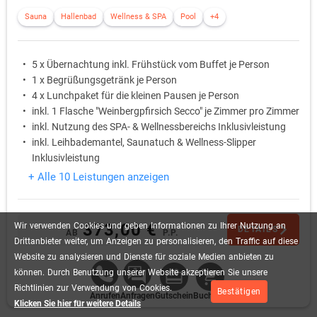
Sauna
Hallenbad
Wellness & SPA
Pool
+4
5 x Übernachtung inkl. Frühstück vom Buffet je Person
1 x Begrüßungsgetränk je Person
4 x Lunchpaket für die kleinen Pausen je Person
inkl. 1 Flasche "Weinbergpfirsich Secco" je Zimmer pro Zimmer
inkl. Nutzung des SPA- & Wellnessbereichs Inklusivleistung
inkl. Leihbademantel, Saunatuch & Wellness-Slipper
Inklusivleistung
+ Alle 10 Leistungen anzeigen
373,00 €
Wir
verwenden
Cookies
und
geben
Informationen
zu
Ihrer
Nutzung
an
DETAILS
AB
P.P.
Drittanbieter
weiter,
um
Anzeigen
zu
personalisieren,
den
Traffic
auf
diese
Website
zu
analysieren
und
Dienste
für
soziale
Medien
anbieten
zu
können.
Durch
Benutzung
unserer
Website
akzeptieren
Sie
unsere
Richtlinien
zur
Verwendung
von
Cookies.
Bestätigen
Anrufen
Anfragen
Gutschein
Buchung
Klicken Sie hier für weitere Details