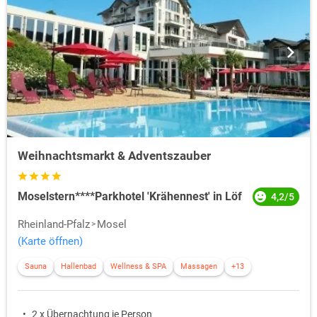
Weihnachtsmarkt & Adventszauber
Moselstern****Parkhotel 'Krähennest' in Löf
4,2/5
Rheinland-Pfalz
Mosel
(Karte öffnen)
Sauna
Hallenbad
Wellness & SPA
Massagen
+13
2 x Übernachtung je Person