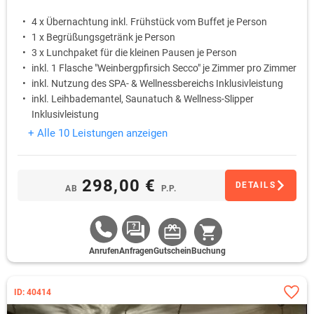
4 x Übernachtung inkl. Frühstück vom Buffet je Person
1 x Begrüßungsgetränk je Person
3 x Lunchpaket für die kleinen Pausen je Person
inkl. 1 Flasche "Weinbergpfirsich Secco" je Zimmer pro Zimmer
inkl. Nutzung des SPA- & Wellnessbereichs Inklusivleistung
inkl. Leihbademantel, Saunatuch & Wellness-Slipper
Inklusivleistung
+ Alle 10 Leistungen anzeigen
298,00 €
DETAILS
AB
P.P.
Anrufen
Anfragen
Gutschein
Buchung
ID: 40414