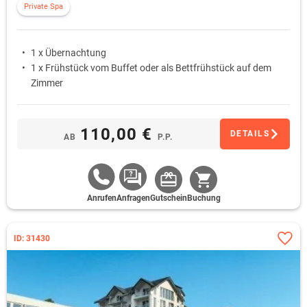
Private Spa
1 x Übernachtung
1 x Frühstück vom Buffet oder als Bettfrühstück auf dem
Zimmer
110,00 €
DETAILS
AB
P.P.
Anrufen
Anfragen
Gutschein
Buchung
ID: 31430