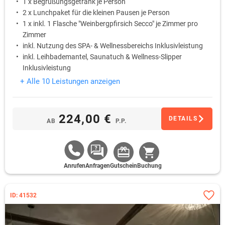
1 x Begrüßungsgetränk je Person
2 x Lunchpaket für die kleinen Pausen je Person
1 x inkl. 1 Flasche "Weinbergpfirsich Secco" je Zimmer pro
Zimmer
inkl. Nutzung des SPA- & Wellnessbereichs Inklusivleistung
inkl. Leihbademantel, Saunatuch & Wellness-Slipper
Inklusivleistung
+ Alle 10 Leistungen anzeigen
224,00 €
DETAILS
AB
P.P.
Anrufen
Anfragen
Gutschein
Buchung
ID: 41532