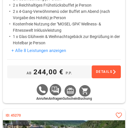
2 x Reichhaltiges Frühstücksbuffet je Person
2 x 4-Gang-Verwöhnmenü oder Buffet am Abend (nach
Vorgabe des Hotels) je Person
Kostenfreie Nutzung der "MOSEL-SPA" Wellness- &
Fitnesswelt Inklusivleistung
1 x Glas Glühwein & Weihnachtsgebäck zur Begrüßung in der
Hotelbar je Person
Flauschiger Leihbademantel, Saunatuch & Wellness-Slipper
+ Alle 8 Leistungen anzeigen
im Zimmer Inklusivleistung
244,00 €
DETAILS
AB
P.P.
Anrufen
Anfragen
Gutschein
Buchung
ID: 45270