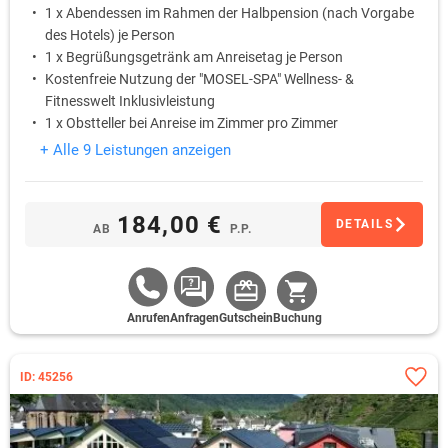
1 x Abendessen im Rahmen der Halbpension (nach Vorgabe
des Hotels) je Person
1 x Begrüßungsgetränk am Anreisetag je Person
Kostenfreie Nutzung der "MOSEL-SPA" Wellness- &
Fitnesswelt Inklusivleistung
1 x Obstteller bei Anreise im Zimmer pro Zimmer
+ Alle 9 Leistungen anzeigen
184,00 €
DETAILS
AB
P.P.
Anrufen
Anfragen
Gutschein
Buchung
ID: 45256