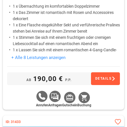
1 x Übernachtung im komfortablen Doppelzimmer
1 x Das Zimmer ist romantisch mit Rosen und Accessoires
dekoriert
1 x Eine Flasche eisgekühlter Sekt und verführerische Pralines
stehen bei Anreise auf Ihrem Zimmer bereit
1 x Stimmen Sie sich mit einem fruchtigen oder cremigen
Liebescocktail auf einen romantischen Abend ein
1 x Lassen Sie sich mit einem romantischen 4-Gang-Candle-
Light-Dinner am liebevoll gedeckten Tisch verwöhnen
+ Alle 8 Leistungen anzeigen
1 x Schlafen Sie am ersten Morgen ungestört aus … Das
Frühstück wird Ihnen auf Wunsch als Bettfrühstück auf das
Zimmer gebracht
190,00 €
DETAILS
AB
P.P.
Anrufen
Anfragen
Gutschein
Buchung
ID: 31433