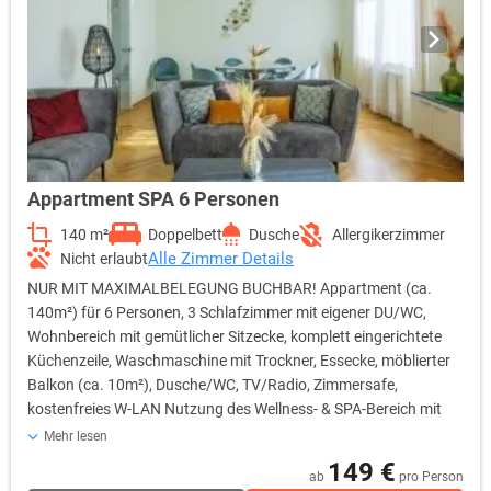
Appartment SPA 6 Personen
140 m²
Doppelbett
Dusche
Allergikerzimmer
Alle Zimmer Details
Nicht erlaubt
NUR MIT MAXIMALBELEGUNG BUCHBAR! Appartment (ca.
140m²) für 6 Personen, 3 Schlafzimmer mit eigener DU/WC,
Wohnbereich mit gemütlicher Sitzecke, komplett eingerichtete
Küchenzeile, Waschmaschine mit Trockner, Essecke, möblierter
Balkon (ca. 10m²), Dusche/WC, TV/Radio, Zimmersafe,
kostenfreies W-LAN Nutzung des Wellness- & SPA-Bereich mit
Pool, Saunen, Panorama-Ruheräumen inklusive! Verfügbare
Mehr lesen
Einrichtungen: bis zu 3 Schlafzimmer mit Doppelbett
149 €
ab
pro Person
Wohnbereich mit gemütlicher Sitzecke Flachbild-TV in