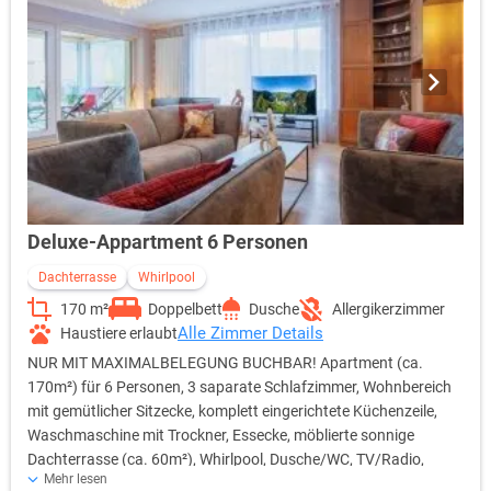
inklusive! • 3-4 Personen sind 2 Schlafzimmer inklusive!
Kinderbetten (0-2 Jahre Aufpreis 15,- € pro Nacht) Hinweis zur
Zimmerreinigung: KEINE tägliche Zimmerreinigung! • Auf
Wunsch pro Reinigung 50,- € (inkl. Boden, Bad,
Handtuchwechsel, Küche) • Auf Wunsch pro Reinigung 70,- €
(zzgl. inkl. Bettwäschewechsel)
Deluxe-Appartment 6 Personen
Dachterrasse
Whirlpool
170 m²
Doppelbett
Dusche
Allergikerzimmer
Alle Zimmer Details
Haustiere erlaubt
NUR MIT MAXIMALBELEGUNG BUCHBAR! Apartment (ca.
170m²) für 6 Personen, 3 saparate Schlafzimmer, Wohnbereich
mit gemütlicher Sitzecke, komplett eingerichtete Küchenzeile,
Waschmaschine mit Trockner, Essecke, möblierte sonnige
Dachterrasse (ca. 60m²), Whirlpool, Dusche/WC, TV/Radio,
Mehr lesen
Zimmersafe, kostenfreies W-LAN Nutzung des Wellness- & SPA-