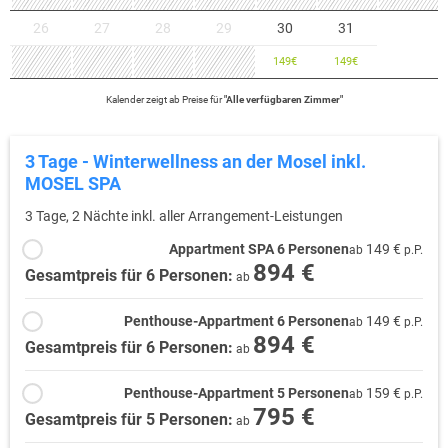
26
27
28
29
30
31
149
€
149
€
Kalender zeigt
ab
Preise für
"
Alle verfügbaren Zimmer
"
3 Tage - Winterwellness an der Mosel inkl.
MOSEL SPA
3 Tage, 2 Nächte inkl. aller Arrangement-Leistungen
Appartment SPA 6 Personen
149 €
ab
p.P.
894 €
Gesamtpreis für 6 Personen:
ab
Penthouse-Appartment 6 Personen
149 €
ab
p.P.
894 €
Gesamtpreis für 6 Personen:
ab
Penthouse-Appartment 5 Personen
159 €
ab
p.P.
795 €
Gesamtpreis für 5 Personen:
ab