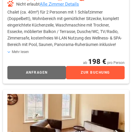
Alle Zimmer Details
Nicht erlaubt
Chalet (ca. 40m²) für 2 Personen mit 1 Schlafzimmer
(Doppelbett), Wohnbereich mit gemütlicher Sitzecke, komplett
eingerichtete Küchenzeile, Waschmaschine mit Trockner,
Essecke, möblierter Balkon / Terrasse, Dusche/WC, TV/Radio,
Zimmersafe, kostenfreies W-LAN Nutzung des Wellness- & SPA-
Bereich mit Pool, Saunen, Panorama-Ruheräumen inklusive!
Verfügbare Einrichtungen: • 1 Schlafzimmer mit Doppelbett •
Mehr lesen
Wohnbereich mit gemütlicher Sitzecke • Flachbild-TV in Wohn- &
198 €
ab
pro Person
Schlafzimmer • komplett eingerichtete Küchenzeile • Essecke •
Spülmaschine • Waschmaschine mit Trockner • Dusche / WC •
ANFRAGEN
ZUR BUCHUNG
kostenfreies W-LAN • möblierter Balkon/Terrasse • Haartrockner
• Zimmersafe • kostenfreie Parkplätze • Bettwäsche &
Handtücher inklusive! Wechsel & Reinigung gegen Gebühr! •
Wellnesstasche mit Saunatuch & Slipper gg. Kaution Hinweis zur
Zimmerreinigung: KEINE tägliche Zimmerreinigung! • Auf
Wunsch pro Reinigung 50,- € (inkl. Boden, Bad,
Handtuchwechsel, Küche) • Auf Wunsch pro Reinigung 70,- €
(zzgl. inkl. Bettwäschewechsel)