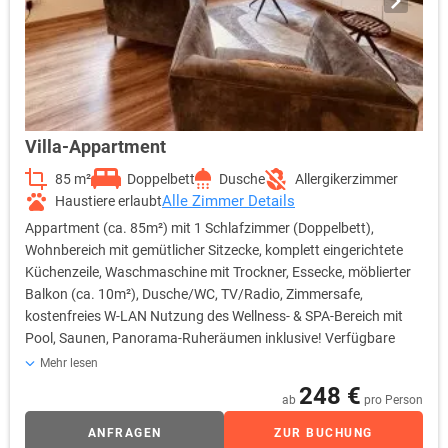
Villa-Appartment
85 m²
Doppelbett
Dusche
Allergikerzimmer
Alle Zimmer Details
Haustiere erlaubt
Appartment (ca. 85m²) mit 1 Schlafzimmer (Doppelbett),
Wohnbereich mit gemütlicher Sitzecke, komplett eingerichtete
Küchenzeile, Waschmaschine mit Trockner, Essecke, möblierter
Balkon (ca. 10m²), Dusche/WC, TV/Radio, Zimmersafe,
kostenfreies W-LAN Nutzung des Wellness- & SPA-Bereich mit
Pool, Saunen, Panorama-Ruheräumen inklusive! Verfügbare
Einrichtungen: • 1 Schlafzimmer mit Doppelbett • Wohnbereich
Mehr lesen
mit gemütlicher Sitzecke • Flachbild-TV in Wohnbereich &
248 €
ab
pro Person
Schlafzimmer • komplett eingerichtete Küchenzeile • Essecke •
Spülmaschine • Waschmaschine mit Trockner • Dusche / WC •
ANFRAGEN
ZUR BUCHUNG
kostenfreies W-LAN • möblierter Balkon (ca. 10m²) •