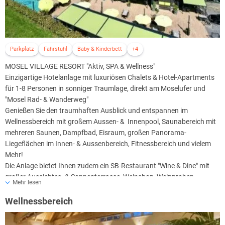
Parkplatz
Fahrstuhl
Baby & Kinderbett
+4
MOSEL VILLAGE RESORT "Aktiv, SPA & Wellness"
Einzigartige Hotelanlage mit luxuriösen Chalets & Hotel-Apartments
für 1-8 Personen in sonniger Traumlage, direkt am Moselufer und
"Mosel Rad- & Wanderweg"
Genießen Sie den traumhaften Ausblick und entspannen im
Wellnessbereich mit großem Aussen- & Innenpool, Saunabereich mit
mehreren Saunen, Dampfbad, Eisraum, großen Panorama-
Liegeflächen im Innen- & Aussenbereich, Fitnessbereich und vielem
Mehr!
Die Anlage bietet Ihnen zudem ein SB-Restaurant "Wine & Dine" mit
großer Aussichtes- & Sonnenterrasse, Weinshop, Weinproben,
Mehr lesen
Ausflugsfahrten durch die Weinberge, uvm.
Wellnessbereich
"TOP" Exklusiv für Gäste des MOSEL VILLAGE RESORT:
• Gesicherte Abstellfläche für Ihre Bikes mit kostenloser