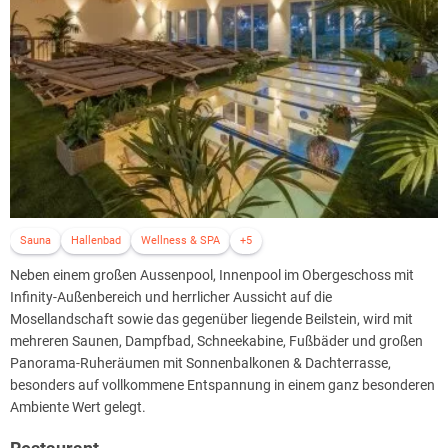
Lademöglichkeit
• kostenfreie Ladestationen für Ihr E-Auto
Zum weiteren Angebot des MOSEL VILLAGE RESORT gehören die
sehr beliebten Planwagenfahrten durch die Weinberge, mit
Winzervesper & Weinprobe, Wanderungen, Biketouren, saisonale
Events uvm.
Alle Hotel-Appartements haben eine voll ausgestattete Küche, Wohn-
& Essbereich.
Alle Freizeit- & Ausflugsmöglichkeiten sind durch die hervorragend
zentrale Lage der Hotelanlage optimal zu erreichen. Das Zentrum von
Cochem mit seinen gemütlichen Gassen, Boutiquen, Cafes und
Sauna
Hallenbad
Wellness & SPA
+5
Einkaufsmöglichkeiten erreicht man bequem nach 10 minütiger
Neben einem großen Aussenpool, Innenpool im Obergeschoss mit
Fahrzeit.
Infinity-Außenbereich und herrlicher Aussicht auf die
Entdecken Sie die Vielfalt des Resorts und die zeitlosen Reize der
Mosellandschaft sowie das gegenüber liegende Beilstein, wird mit
Moselregion als Ihr ganzjähriges Urlaubsziel.
mehreren Saunen, Dampfbad, Schneekabine, Fußbäder und großen
Panorama-Ruheräumen mit Sonnenbalkonen & Dachterrasse,
besonders auf vollkommene Entspannung in einem ganz besonderen
Ambiente Wert gelegt.