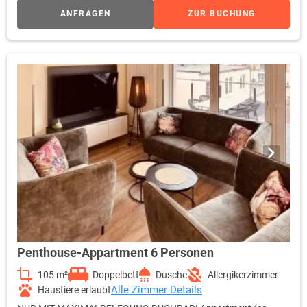
Wohnbereich & Schlafzimmer komplett eingerichtete
ANFRAGEN
ZUR BUCHUNG
Küchenzeile Essecke Spülmaschine Waschmaschine mit
Trockner Dusche / WC kostenfreies W-LAN möblierter Balkon
(ca. 10m²) Haartrockner Zimmersafe kostenfreie Parkplätze
Bettwäsche & Handtücher inklusive! Wechsel & Reinigung gegen
Gebühr! Wellnesstasche mit Saunatuch & Slipper gg. Kaution
Hinweis zur Zimmerbelegung: Kinderbetten (0-2 Jahre Aufpreis
15,- € pro Nacht) Hinweis zur Zimmerreinigung: KEINE tägliche
Zimmerreinigung! Auf Wunsch pro Reinigung 50,- € (inkl. Boden,
Bad, Handtuchwechsel, Küche) Auf Wunsch pro Reinigung 70,- €
(zzgl. inkl. Bettwäschewechsel)
Penthouse-Appartment 6 Personen
105 m²
Doppelbett
Dusche
Allergikerzimmer
Alle Zimmer Details
Haustiere erlaubt