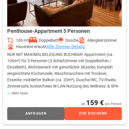
Penthouse-Appartment 5 Personen
100 m²
Doppelbett
Dusche
Allergikerzimmer
Alle Zimmer Details
Haustiere erlaubt
NUR MIT MAXIMALBELEGUNG BUCHBAR! Appartment (ca.
100m²) für 5 Personen (3 Schlafzimmer mit Doppelbetten /
Einzelbett), Wohnbereich mit gemütlicher Sitzecke, komplett
eingerichtete Küchenzeile, Waschmaschine mit Trockner,
Essecke, möblierter Balkon (ca. 20m²), Dusche/WC, TV/Radio,
Zimmersafe, kostenfreies W-LAN Nutzung des Wellness- & SPA-
Bereich mit Pool, Saunen, Panorama-Ruheräumen inklusive!
Mehr lesen
Verfügbare Einrichtungen: • 1-3 Schlafzimmer mit Doppelbetten
159 €
ab
pro Person
/ Einzelbett • Wohnbereich mit gemütlicher Sitzecke • Flachbild-
TV in Wohnbereich & Schlafzimmer • komplett eingerichtete
ANFRAGEN
ZUR BUCHUNG
Küchenzeile • Essecke • Spülmaschine • Waschmaschine mit
Trockner • Dusche / WC • kostenfreies W-LAN • möblierter Balkon