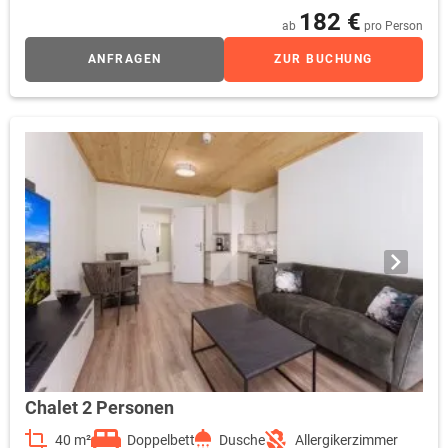
Bereich mit Pool, Saunen, Panorama-Ruheräumen inklusive!
182 €
ab
pro Person
Verfügbare Einrichtungen: bis zu 3 Schlafzimmer mit Doppelbett
Wohnbereich mit gemütlicher Sitzecke Flachbild-TV in
ANFRAGEN
ZUR BUCHUNG
Wohnbereich & Schlafzimmer komplett eingerichtete
Küchenzeile Essecke Spülmaschine Waschmaschine mit
Trockner Dusche / WC kostenfreies W-LAN möblierter
Dachterrasse (ca. 60m²) privater Whirlpool Haartrockner
Zimmersafe kostenfreie Parkplätze Bettwäsche & Handtücher
inklusive! Wechsel & Reinigung gegen Gebühr! Wellnesstasche
mit Saunatuch & Slipper gg. Kaution Hinweis zur
Zimmerbelegung: Kinderbetten (0-2 Jahre Aufpreis 15,- € pro
Nacht) Hinweis zur Zimmerreinigung: KEINE tägliche
Zimmerreinigung! Auf Wunsch pro Reinigung 50,- € (inkl. Boden,
Bad, Handtuchwechsel, Küche) Auf Wunsch pro Reinigung 70,- €
(zzgl. inkl. Bettwäschewechsel)
Chalet 2 Personen
40 m²
Doppelbett
Dusche
Allergikerzimmer