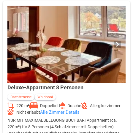
(ca. 20m²) • Haartrockner • Zimmersafe • kostenfreie Parkplätze
• Bettwäsche & Handtücher Wechsel & Reinigung gegen Gebühr!
• Wellnesstasche mit Saunatuch & Slipper gg. Kaution Hinweis
zur Zimmerbelegung: Kinderbetten (0-2 Jahre Aufpreis 15,- € pro
Nacht) Hinweis zur Zimmerreinigung: KEINE tägliche
Zimmerreinigung! • Auf Wunsch pro Reinigung 50,- € (inkl.
Boden, Bad, Handtuchwechsel, Küche) • Auf Wunsch pro
Reinigung 70,- € (zzgl. inkl. Bettwäschewechsel)
Deluxe-Appartment 8 Personen
Dachterrasse
Whirlpool
220 m²
Doppelbett
Dusche
Allergikerzimmer
Alle Zimmer Details
Nicht erlaubt
NUR MIT MAXIMALBELEGUNG BUCHBAR! Appartment (ca.
220m²) für 8 Personen (4 Schlafzimmer mit Doppelbetten),