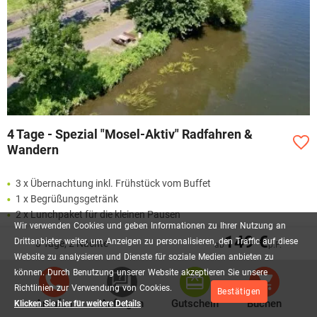
4 Tage - Spezial "Mosel-Aktiv" Radfahren &
Wandern
3 x Übernachtung inkl. Frühstück vom Buffet
1 x Begrüßungsgetränk
2 x Lunchpaket für die kleinen Pausen
Wir
verwenden
Cookies
und
geben
Informationen
zu
Ihrer
Nutzung
an
1 x inkl. 1 Flasche "Weinbergpfirsich Secco" je Zimmer
149 €
Drittanbieter
weiter,
um
Anzeigen
zu
personalisieren,
den
Traffic
auf
diese
3 Tage, 2 Nächte
ab
p.P.
inkl. Nutzung des SPA- & Wellnessbereichs
Website
zu
analysieren
und
Dienste
für
soziale
Medien
anbieten
zu
inkl. Leihbademantel, Saunatuch & Wellness-Slipper
können.
Durch
Benutzung
unserer
Website
akzeptieren
Sie
unsere
Mehr lesen
Richtlinien
zur
Verwendung
von
Cookies.
Bestätigen
Anrufen
Anfragen
Gutschein
Buchen
Klicken Sie hier für weitere Details