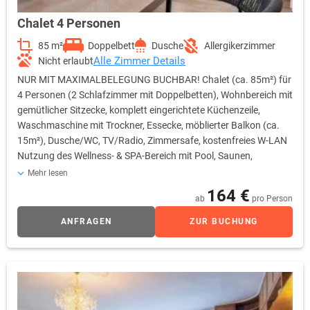
Chalet 4 Personen
85 m²
Doppelbett
Dusche
Allergikerzimmer
Alle Zimmer Details
Nicht erlaubt
NUR MIT MAXIMALBELEGUNG BUCHBAR! Chalet (ca. 85m²) für
4 Personen (2 Schlafzimmer mit Doppelbetten), Wohnbereich mit
gemütlicher Sitzecke, komplett eingerichtete Küchenzeile,
Waschmaschine mit Trockner, Essecke, möblierter Balkon (ca.
15m²), Dusche/WC, TV/Radio, Zimmersafe, kostenfreies W-LAN
Nutzung des Wellness- & SPA-Bereich mit Pool, Saunen,
Panorama-Ruheräumen inklusive! Verfügbare Einrichtungen: •
Mehr lesen
bis zu 2 Schlafzimmer mit Doppelbetten • Wohnbereich mit
164 €
ab
pro Person
gemütlicher Sitzecke • Flachbild-TV in Wohnbereich &
Schlafzimmer • komplett eingerichtete Küchenzeile • Essecke •
ANFRAGEN
ZUR BUCHUNG
Spülmaschine • Waschmaschine mit Trockner • Dusche / WC •
kostenfreies W-LAN • möblierter Balkon (ca. 15m²) •
Haartrockner • Zimmersafe • kostenfreie Parkplätze •
Bettwäsche & Handtücher inklusive! Wechsel & Reinigung gegen
Gebühr! • Wellnesstasche mit Saunatuch & Slipper gg. Kaution
Hinweis zur Zimmerbelegung: • 1-2 Personen ist 1 Schlafzimmer