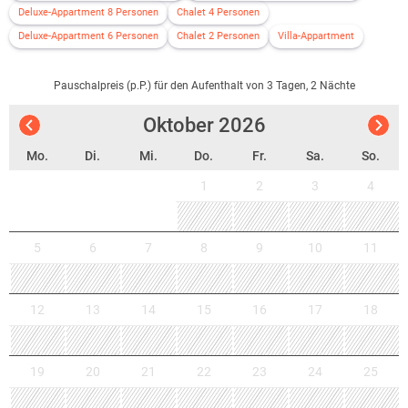
Deluxe-Appartment 8 Personen
Chalet 4 Personen
Deluxe-Appartment 6 Personen
Chalet 2 Personen
Villa-Appartment
Pauschalpreis (p.P.) für den Aufenthalt von 3 Tagen, 2 Nächte
Oktober
2026
Mo.
Di.
Mi.
Do.
Fr.
Sa.
So.
1
2
3
4
5
6
7
8
9
10
11
12
13
14
15
16
17
18
19
20
21
22
23
24
25