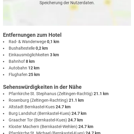
Speicherung der Nutzerdaten.
Entfernungen zum Hotel
Rad- & Wanderwege
0,1 km
Bushaltestelle
0,2 km
Einkausmöglichkeiten
3 km
Bahnhof
8 km
Autobahn
12 km
Flughafen
25 km
Sehenswürdigkeiten in der Nähe
Pfarrkirche St. Stephanus (Zeltingen-Rachtig)
21.1 km
Rosenburg (Zeltingen-Rachting)
21.1 km
Altstadt Bernkastel-Kues
24.7 km
Burg Landshut (Bernkastel-Kues)
24.7 km
Graacher Tor (Bernkastel-Kues)
24.7 km
Kloster Machern (Bernkastel-Wehlen)
24.7 km
Pfarrkirche St. Michael (Bernkastel-Kues)
24.7 km