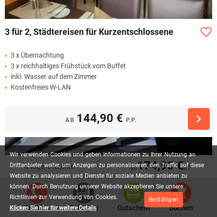
3 für 2, Städtereisen für Kurzentschlossene
3 x Übernachtung
3 x reichhaltiges Frühstück vom Buffet
inkl. Wasser auf dem Zimmer
Kostenfreies W-LAN
144,90 €
AB
P.P.
Wir
verwenden
Cookies
und
geben
Informationen
zu
Ihrer
Nutzung
an
174,90 €
Drittanbieter
weiter,
um
Anzeigen
zu
personalisieren,
den
Traffic
auf
diese
4 Tage, 3 Nächte
ab
p.P.
Website
zu
analysieren
und
Dienste
für
soziale
Medien
anbieten
zu
können.
Durch
Benutzung
unserer
Website
akzeptieren
Sie
unsere
Richtlinien
zur
Verwendung
von
Cookies.
Bestätigen
Anrufen
Anfragen
Gutschein
Buchen
Klicken Sie hier für weitere Details