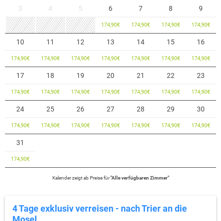
3
4
5
6
7
8
9
174,90
€
174,90
€
174,90
€
174,90
€
10
11
12
13
14
15
16
174,90
€
174,90
€
174,90
€
174,90
€
174,90
€
174,90
€
174,90
€
17
18
19
20
21
22
23
174,90
€
174,90
€
174,90
€
174,90
€
174,90
€
174,90
€
174,90
€
24
25
26
27
28
29
30
174,90
€
174,90
€
174,90
€
174,90
€
174,90
€
174,90
€
174,90
€
31
174,90
€
Kalender zeigt
ab
Preise für
"
Alle verfügbaren Zimmer
"
4 Tage exklusiv verreisen - nach Trier an die
Mosel