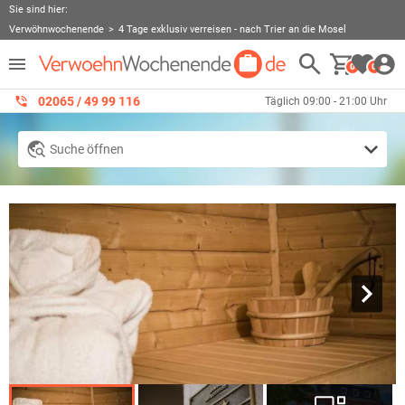
Sie sind hier:
Verwöhnwochenende
4 Tage exklusiv verreisen - nach Trier an die Mosel
0
0
02065 / 49 ‌99 116
Täglich 09:00 - 21:00 Uhr
Suche öffnen