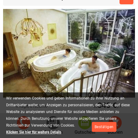
Wir
verwenden
Cookies
und
geben
Informationen
zu
Ihrer
Nutzung
an
343 €
5 Tage Zwischendurchurlaub im Sauerland
Drittanbieter
weiter,
um
Anzeigen
zu
personalisieren,
den
Traffic
auf
diese
4 Tage, 3 Nächte
ab
p.P.
Website
zu
analysieren
und
Dienste
für
soziale
Medien
anbieten
zu
können.
Durch
Benutzung
unserer
Website
akzeptieren
Sie
unsere
4 Übernachtungen
Richtlinien
zur
Verwendung
von
Cookies.
Bestätigen
4 x reichhaltiges Frühstück vom Buffet
Anrufen
Anfragen
Gutschein
Buchen
Klicken Sie hier für weitere Details
4 x 4-Gänge-Abendmenu oder Buffet