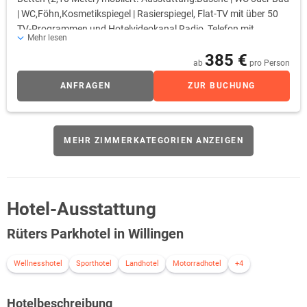
| WC,Föhn,Kosmetikspiegel | Rasierspiegel, Flat-TV mit über 50
TV-Programmen und Hotelvideokanal,Radio, Telefon mit
Mehr lesen
Weckfunktion | exklusive Telefoneinheiten, WLAN, Minibar,
385 €
Obstschale mit Messer, Mietsafe, Bademantel und -tasche mit
ab
pro Person
Saunatuch, Lattenroste | höhenverstellbar an Kopf- und
ANFRAGEN
ZUR BUCHUNG
Fußende
MEHR ZIMMERKATEGORIEN ANZEIGEN
Hotel-Ausstattung
Rüters Parkhotel in Willingen
Wellnesshotel
Sporthotel
Landhotel
Motorradhotel
+4
Hotelbeschreibung