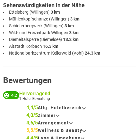
Sehenswürdigkeiten in der Nähe
Ettelsberg (Willingen)
3 km
Mühlenkopfschanze (Willingen)
3 km
Schieferbergwerk (Willingen)
3 km
Wild- und Freizeitpark Willingen
3 km
Diemeltalsperre (Diemelsee)
13.2 km
Altstadt Korbach
16.3 km
Nationalparkzentrum Kellerwald (Vöhl)
24.3 km
Bewertungen
Hervorragend
4,2
1
Hotel-Bewertung
4,4/5
Allg. Hotelbereich
4,0/5
Zimmer
4,6/5
Arrangement
3,3/5
Wellness & Beauty
4,4/5
Lage & Umgebung