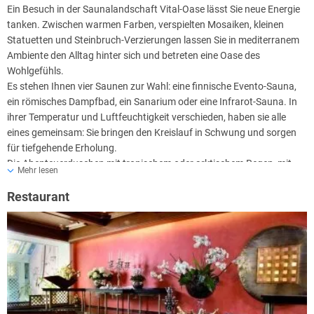
Ein Besuch in der Saunalandschaft Vital-Oase lässt Sie neue Energie
tanken. Zwischen warmen Farben, verspielten Mosaiken, kleinen
Statuetten und Steinbruch-Verzierungen lassen Sie in mediterranem
Ambiente den Alltag hinter sich und betreten eine Oase des
Wohlgefühls.
Es stehen Ihnen vier Saunen zur Wahl: eine finnische Evento-Sauna,
ein römisches Dampfbad, ein Sanarium oder eine Infrarot-Sauna. In
ihrer Temperatur und Luftfeuchtigkeit verschieden, haben sie alle
eines gemeinsam: Sie bringen den Kreislauf in Schwung und sorgen
für tiefgehende Erholung.
Die Abenteuerduschen mit tropischem oder arktischem Regen, mit
Mehr lesen
Schwall- oder Stachelstrahl und Farblichtspielen lassen auch das
Duschen zum Erlebnis werden.
Restaurant