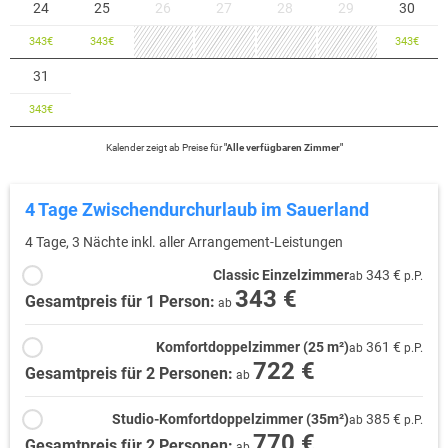
24
25
26
27
28
29
30
343
€
343
€
343
€
31
343
€
Kalender zeigt
ab
Preise für
"
Alle verfügbaren Zimmer
"
4 Tage Zwischendurchurlaub im Sauerland
4 Tage, 3 Nächte inkl. aller Arrangement-Leistungen
Classic Einzelzimmer
343 €
ab
p.P.
343 €
Gesamtpreis für 1 Person:
ab
Komfortdoppelzimmer (25 m²)
361 €
ab
p.P.
722 €
Gesamtpreis für 2 Personen:
ab
Studio-Komfortdoppelzimmer (35m²)
385 €
ab
p.P.
770 €
Gesamtpreis für 2 Personen:
ab