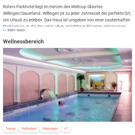
Rüters Parkhotel liegt im Herzen des Weltcup-Skiortes
Willingen/Sauerland. Willingen ist zu jeder Jahreszeit der perfekte Ort,
um Urlaub zu erleben. Das Haus ist umgeben von einer zauberhaften
Parkanlage, in der Sie unter alten, prächtigen Bäumen entspannen
Mehr lesen
können, während Sie dem leisen Plätschern des Wasserfalls
lauschen.
Wellnessbereich
Sauna
Hallenbad
Massagen
+7