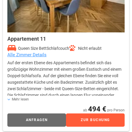
Appartement 11
Queen Size Bett
Schlafcouch
Nicht erlaubt
Alle Zimmer Details
Auf der ersten Ebene des Appartements befindet sich das
großzügige Wohnzimmer mit einem großen Esstisch und einem
Doppel-Schlafsofa. Auf der gleichen Ebene finden Sie eine voll
ausgestattete Küche und ein Badezimmer. Zusätzlich gibt es
zwei Schlafzimmer - beide mit Queen-Size-Betten eingerichtet.
Die Schlafzimmer sind durch einen langen Flur voneinander
Mehr lesen
getrennt. Dies ermöglicht ein wenig mehr Privatsphäre. Auf der
494 €
zweiten Ebene ist das liebevoll eingerichtete Schlafzimmer mit
ab
pro Person
einem Queen-Size-Bett.
ANFRAGEN
ZUR BUCHUNG