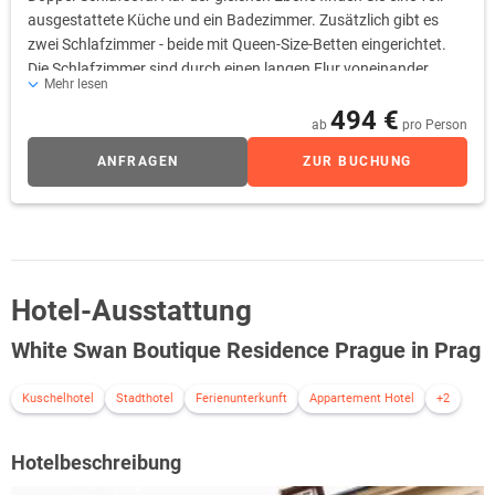
ausgestattete Küche und ein Badezimmer. Zusätzlich gibt es
zwei Schlafzimmer - beide mit Queen-Size-Betten eingerichtet.
Die Schlafzimmer sind durch einen langen Flur voneinander
Mehr lesen
getrennt. Dies ermöglicht ein wenig mehr Privatsphäre. Auf der
494 €
zweiten Ebene ist das liebevoll eingerichtete Schlafzimmer mit
ab
pro Person
einem Queen-Size-Bett.
ANFRAGEN
ZUR BUCHUNG
Hotel-Ausstattung
White Swan Boutique Residence Prague in Prag
Kuschelhotel
Stadthotel
Ferienunterkunft
Appartement Hotel
+2
Hotelbeschreibung