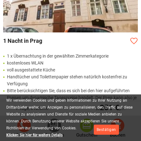
1 Nacht in Prag
1 x Übernachtung in der gewählten Zimmerkategorie
kostenloses WLAN
voll ausgestattete Küche
Handtücher und Toilettenpapier stehen natürlich kostenfrei zu
Verfügung
Bitte berücksichtigen Sie, dass es sich bei den hier aufgeführten
Preisen um dynamische Tagespreise handelt. Der Preis kann also je
Wir
verwenden
Cookies
und
geben
Informationen
zu
Ihrer
Nutzung
an
nach Buchungszeitraum variieren und auch abweichen.
251 €
Drittanbieter
weiter,
um
Anzeigen
zu
personalisieren,
den
Traffic
auf
diese
7 Tage, 6 Nächte
ab
p.P.
Website
zu
analysieren
und
Dienste
für
soziale
Medien
anbieten
zu
können.
Durch
Benutzung
unserer
Website
akzeptieren
Sie
unsere
34,00 €
AB
P.P.
Richtlinien
zur
Verwendung
von
Cookies.
Bestätigen
Anrufen
Anfragen
Gutschein
Buchen
Klicken Sie hier für weitere Details