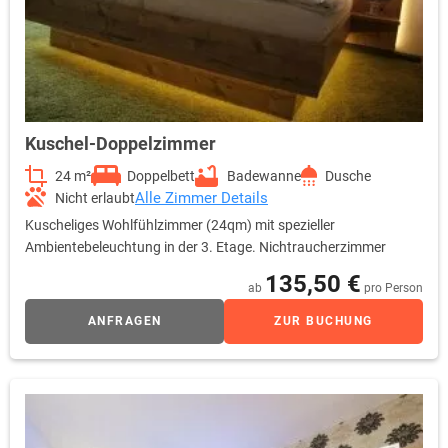
Kuschel-Doppelzimmer
24 m²
Doppelbett
Badewanne
Dusche
Alle Zimmer Details
Nicht erlaubt
Kuscheliges Wohlfühlzimmer (24qm) mit spezieller
Ambientebeleuchtung in der 3. Etage. Nichtraucherzimmer
135,50 €
ab
pro Person
ANFRAGEN
ZUR BUCHUNG