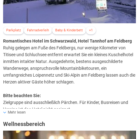
Parkplatz
Fahrradverleih
Baby & Kinderbett
+1
Romantisches Hotel im Schwarzwald, Hotel Tannhof am Feldberg
Ruhig gelegen am Fuße des Feldbergs, nur wenige Kilometer von
Titisee und Schluchsee entfernt erwartet Sie ein kleines Kuschelhotel
inmitten intakter Natur. Ausgedehnte, bestens ausgeschilderte
Wanderwege, anspruchsvolle Mountainbiketouren, ein
umfangreiches Loipennetz und Ski-Alpin am Feldberg lassen auch die
Herzen aktiver Gäste höher schlagen.
Bitte beachten Sie:
Zielgruppe sind ausschließlich Pärchen. Für Kinder, Busreisen und
Vereine ist das Hotel nicht geeignet.
Mehr lesen
Wellnessbereich