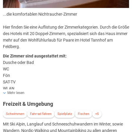
...die komfortablen Nichtraucher-Zimmer
Hier finden Sie eine Auflistung der Zimmerkategorien. Durch die Größe
des Hotels mit 20 Doppel-Zimmern, spezialisiert sich das Haus immer
mehr auf den Wohlfühlurlaub für Paare im Hotel Tannhof am
Feldberg.
Die Zimmer sind ausgestattet mit:
Dusche oder Bad
WC
Fön
SAT-TV
WLAN
Mehr lesen
Minibar
Safe
Freizeit & Umgebung
Terrasse oder Balkon (Romantik-Zimmer)
Schwimmen
Fahrrad fahren
Spielplatz
Fischen
+5
Mit Ski Alpin, Langlauf und Schneeschuhwandern im Winter, sowie
Wandern, Nordic-Walking und Mountainbiking zu allen anderen