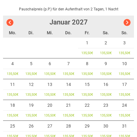
Pauschalpreis (p.P.) für den Aufenthalt von 2 Tagen, 1 Nacht
Januar
2027
Mo.
Di.
Mi.
Do.
Fr.
Sa.
So.
1
2
3
135,50
€
135,50
€
135,50
€
4
5
6
7
8
9
10
135,50
€
135,50
€
135,50
€
135,50
€
135,50
€
135,50
€
135,50
€
11
12
13
14
15
16
17
135,50
€
135,50
€
135,50
€
135,50
€
135,50
€
135,50
€
135,50
€
18
19
20
21
22
23
24
135,50
€
135,50
€
135,50
€
135,50
€
135,50
€
135,50
€
135,50
€
25
26
27
28
29
30
31
135,50
€
135,50
€
135,50
€
135,50
€
135,50
€
135,50
€
135,50
€