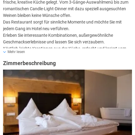
frische, kreative Küche gelegt. Vom 3-Gänge-Auswahlmenü bis zum
romantischen Candle-Light-Dinner mit dazu speziell ausgesuchten
Weinen bleiben keine Wünsche offen.
Das Restaurant sorgt für sinnliche Momente und möchte Sie mit
jedem Gang im Hotel neu verführen.
Erleben Sie interessante Kombinationen, außergewöhnliche
Geschmackserlebnisse und lassen Sie sich verzaubern.
Köstlich-leichte Kreationen aus der Küche, erdacht und kreiert vom
Mehr lesen
Küchenchef Jörg Valentin und seinem Team.
Zimmerbeschreibung
Das Restaurant bleibt Sonntagabends geschlossen,
so dass es keinen
Nachmittagsimbiss und kein Abendessen gibt.