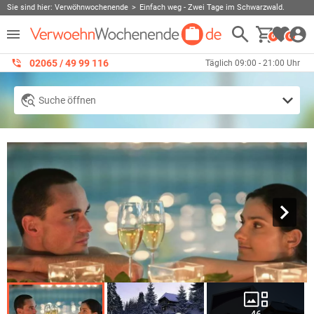
Sie sind hier:
Verwöhnwochenende
Einfach weg - Zwei Tage im Schwarzwald.
0
0
02065 / 49 ‌99 116
Täglich 09:00 - 21:00 Uhr
Suche öffnen