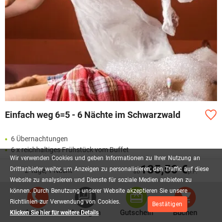
Einfach weg 6=5 - 6 Nächte im Schwarzwald
6 Übernachtungen
6 x reichhaltiges Frühstück vom Buffet
Wir
verwenden
Cookies
und
geben
Informationen
zu
Ihrer
Nutzung
an
1 x Flasche Mineralwasser bei Anreise
135,50 €
Drittanbieter
weiter,
um
Anzeigen
zu
personalisieren,
den
Traffic
auf
diese
2 Tage, 1 Nacht
inkl. Nutzung von Schwimmbad und Sauna "Tannhüsli"
ab
p.P.
Website
zu
analysieren
und
Dienste
für
soziale
Medien
anbieten
zu
inkl. Leih-Bademantel und Saunatuch
können.
Durch
Benutzung
unserer
Website
akzeptieren
Sie
unsere
inkl. Nutzung ÖPNV
Richtlinien
zur
Verwendung
von
Cookies.
Bestätigen
Mehr lesen
Anrufen
Anfragen
Gutschein
Buchen
Klicken Sie hier für weitere Details