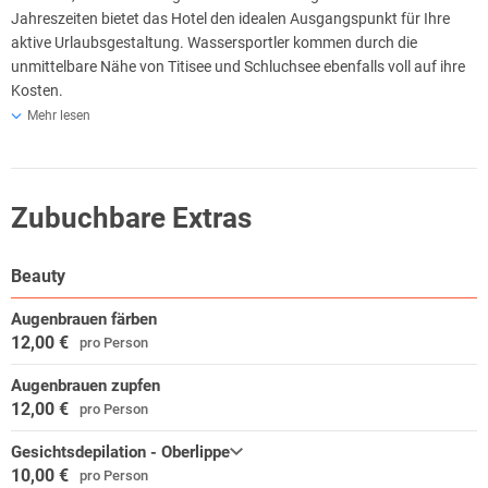
Jahreszeiten bietet das Hotel den idealen Ausgangspunkt für Ihre
aktive Urlaubsgestaltung. Wassersportler kommen durch die
unmittelbare Nähe von Titisee und Schluchsee ebenfalls voll auf ihre
Kosten.
Mehr lesen
Ausflugtipps Wandern rund um den Feldberg:
Mit 1493 m ist der Feldberg das höchste Ausflugsziel im
Schwarzwald.
Ein bestens ausgeschildertes Netz von Wanderwegen, lässt keine
Zubuchbare Extras
Wünsche offen. Und wenn die Kräfte nachlassen, können Sie dank
Konuskarte mit Bus oder Bahn kostenfrei den Rückweg in Ihr Hotel
Beauty
antreten.
Augenbrauen färben
Mountainbiking im Schwarzwald:
12,00 €
pro Person
Von leicht bis anspruchsvoll decken die über 200 Kilometer
ausgeschilderten Touren-Strecken zwischen Feldberg, Titisee und
Augenbrauen zupfen
Schluchsee alle Schwierigkeitsstufen ab. Eine Mountainbiker-Karte
12,00 €
pro Person
mit Tourenvorschlägen ist an der Rezeption erhältlich.
Gesichtsdepilation - Oberlippe
Ihre Freizeitangebote im südlichen Schwarzwald:
10,00 €
pro Person