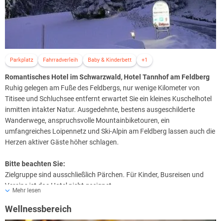
Parkplatz
Fahrradverleih
Baby & Kinderbett
+1
Romantisches Hotel im Schwarzwald, Hotel Tannhof am Feldberg
Ruhig gelegen am Fuße des Feldbergs, nur wenige Kilometer von
Titisee und Schluchsee entfernt erwartet Sie ein kleines Kuschelhotel
inmitten intakter Natur. Ausgedehnte, bestens ausgeschilderte
Wanderwege, anspruchsvolle Mountainbiketouren, ein
umfangreiches Loipennetz und Ski-Alpin am Feldberg lassen auch die
Herzen aktiver Gäste höher schlagen.
Bitte beachten Sie:
Zielgruppe sind ausschließlich Pärchen. Für Kinder, Busreisen und
Vereine ist das Hotel nicht geeignet.
Mehr lesen
Wellnessbereich