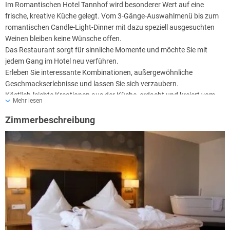
Im Romantischen Hotel Tannhof wird besonderer Wert auf eine
frische, kreative Küche gelegt. Vom 3-Gänge-Auswahlmenü bis zum
romantischen Candle-Light-Dinner mit dazu speziell ausgesuchten
Weinen bleiben keine Wünsche offen.
Das Restaurant sorgt für sinnliche Momente und möchte Sie mit
jedem Gang im Hotel neu verführen.
Erleben Sie interessante Kombinationen, außergewöhnliche
Geschmackserlebnisse und lassen Sie sich verzaubern.
Köstlich-leichte Kreationen aus der Küche, erdacht und kreiert vom
Mehr lesen
Küchenchef Jörg Valentin und seinem Team.
Zimmerbeschreibung
Das Restaurant bleibt Sonntagabends geschlossen,
so dass es keinen
Nachmittagsimbiss und kein Abendessen gibt.