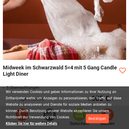
Midweek im Schwarzwald 5=4 mit 5 Gang Candle
Light Diner
5 Übernachtungen
Wir
verwenden
Cookies
und
geben
Informationen
zu
Ihrer
Nutzung
an
5 x reichhaltiges Frühstück vom Buffet
605 €
Drittanbieter
weiter,
um
Anzeigen
zu
personalisieren,
den
Traffic
auf
diese
7 Tage, 6 Nächte
ab
p.P.
1 x Abendessen als 5_Gänge-Candle-Light-Dinner
Website
zu
analysieren
und
Dienste
für
soziale
Medien
anbieten
zu
4 x Abendessen als 4-Gänge-Schlemmer-Auswahlmenü
können.
Durch
Benutzung
unserer
Website
akzeptieren
Sie
unsere
1 x Aperitif
Richtlinien
zur
Verwendung
von
Cookies.
Bestätigen
inkl. 1 Flasche Mineralwasser auf dem Zimmer
Anrufen
Anfragen
Gutschein
Buchen
Klicken Sie hier für weitere Details
Mehr lesen