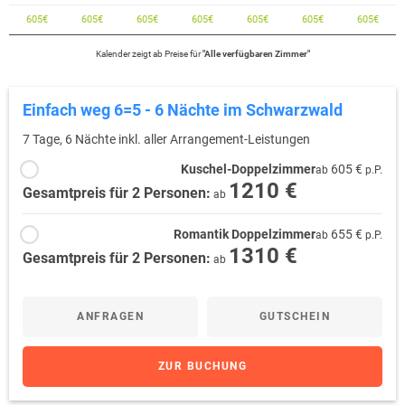
605
€
605
€
605
€
605
€
605
€
605
€
605
€
Kalender zeigt
ab
Preise für
"
Alle verfügbaren Zimmer
"
Einfach weg 6=5 - 6 Nächte im Schwarzwald
7 Tage, 6 Nächte inkl. aller Arrangement-Leistungen
Kuschel-Doppelzimmer
605 €
ab
p.P.
1210 €
Gesamtpreis für 2 Personen:
ab
Romantik Doppelzimmer
655 €
ab
p.P.
1310 €
Gesamtpreis für 2 Personen:
ab
ANFRAGEN
GUTSCHEIN
ZUR BUCHUNG