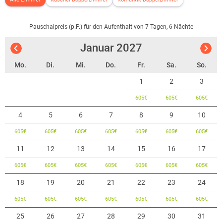
Pauschalpreis (p.P.) für den Aufenthalt von 7 Tagen, 6 Nächte
Januar
2027
Mo.
Di.
Mi.
Do.
Fr.
Sa.
So.
1
2
3
605
€
605
€
605
€
4
5
6
7
8
9
10
605
€
605
€
605
€
605
€
605
€
605
€
605
€
11
12
13
14
15
16
17
605
€
605
€
605
€
605
€
605
€
605
€
605
€
18
19
20
21
22
23
24
605
€
605
€
605
€
605
€
605
€
605
€
605
€
25
26
27
28
29
30
31