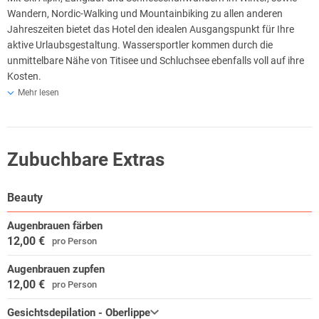
Wandern, Nordic-Walking und Mountainbiking zu allen anderen
Jahreszeiten bietet das Hotel den idealen Ausgangspunkt für Ihre
aktive Urlaubsgestaltung. Wassersportler kommen durch die
unmittelbare Nähe von Titisee und Schluchsee ebenfalls voll auf ihre
Kosten.
Mehr lesen
Ausflugtipps Wandern rund um den Feldberg:
Mit 1493 m ist der Feldberg das höchste Ausflugsziel im
Schwarzwald.
Ein bestens ausgeschildertes Netz von Wanderwegen, lässt keine
Zubuchbare Extras
Wünsche offen. Und wenn die Kräfte nachlassen, können Sie dank
Konuskarte mit Bus oder Bahn kostenfrei den Rückweg in Ihr Hotel
Beauty
antreten.
Augenbrauen färben
Mountainbiking im Schwarzwald:
12,00 €
pro Person
Von leicht bis anspruchsvoll decken die über 200 Kilometer
ausgeschilderten Touren-Strecken zwischen Feldberg, Titisee und
Augenbrauen zupfen
Schluchsee alle Schwierigkeitsstufen ab. Eine Mountainbiker-Karte
12,00 €
pro Person
mit Tourenvorschlägen ist an der Rezeption erhältlich.
Gesichtsdepilation - Oberlippe