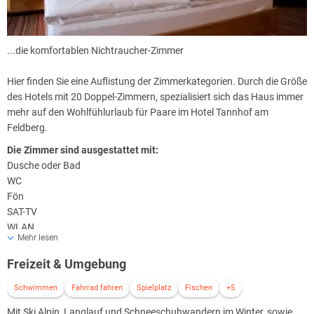
...die komfortablen Nichtraucher-Zimmer
Hier finden Sie eine Auflistung der Zimmerkategorien. Durch die Größe
des Hotels mit 20 Doppel-Zimmern, spezialisiert sich das Haus immer
mehr auf den Wohlfühlurlaub für Paare im Hotel Tannhof am
Feldberg.
Die Zimmer sind ausgestattet mit:
Dusche oder Bad
WC
Fön
SAT-TV
WLAN
Mehr lesen
Minibar
Safe
Freizeit & Umgebung
Terrasse oder Balkon (Romantik-Zimmer)
Schwimmen
Fahrrad fahren
Spielplatz
Fischen
+5
Mit Ski Alpin, Langlauf und Schneeschuhwandern im Winter, sowie