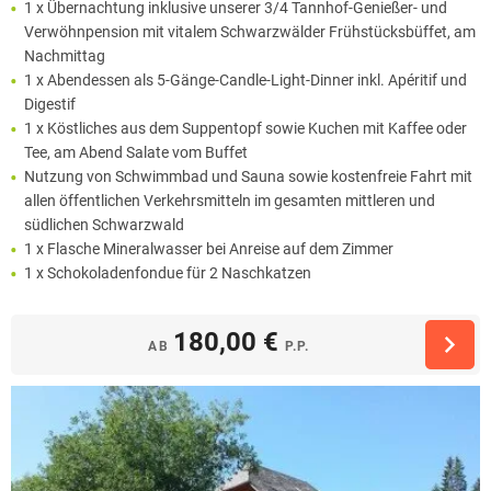
1 x Übernachtung inklusive unserer 3/4 Tannhof-Genießer- und
Verwöhnpension mit vitalem Schwarzwälder Frühstücksbüffet, am
Nachmittag
1 x Abendessen als 5-Gänge-Candle-Light-Dinner inkl. Apéritif und
Digestif
1 x Köstliches aus dem Suppentopf sowie Kuchen mit Kaffee oder
Tee, am Abend Salate vom Buffet
Nutzung von Schwimmbad und Sauna sowie kostenfreie Fahrt mit
allen öffentlichen Verkehrsmitteln im gesamten mittleren und
südlichen Schwarzwald
1 x Flasche Mineralwasser bei Anreise auf dem Zimmer
1 x Schokoladenfondue für 2 Naschkatzen
180,00 €
AB
P.P.