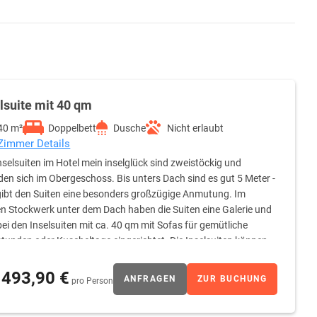
lsuite mit 40 qm
40 m²
Doppelbett
Dusche
Nicht erlaubt
 Zimmer Details
Inselsuiten im Hotel mein inselglück sind zweistöckig und
den sich im Obergeschoss. Bis unters Dach sind es gut 5 Meter -
gibt den Suiten eine besonders großzügige Anmutung. Im
n Stockwerk unter dem Dach haben die Suiten eine Galerie und
bei den Inselsuiten mit ca. 40 qm mit Sofas für gemütliche
tunden oder Kuscheltage eingerichtet. Die Inselsuiten können
e Sofas für Ihre Kinder oder Freunde in Betten umgewandelt.
 sich sonnen- und wettergeschützt im Freien aufhalten können.
493,90 €
ANFRAGEN
ZUR BUCHUNG
pro Person
e oder lassen Sie Ihren Blick in die Schweiz schweifen (je
nes Badezimmer mit Dusche und WC. Die Zimmer sind mit