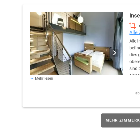
Schreibtisch, Kofferablage, Sitzecke sowie einer Sitzmög
Galerie ausgestattet. Zimmer verfügen außerdem über:
Internetanschluss und WLAN Haartrockner SAT TV getrenn
Inse
mehr täglich! Alle Zimmer sind Nichtraucherzimmer - die
Alle
Alle 
befin
dies 
obere
sind 
einge
Mehr lesen
Lesestunden oder Kuscheltage. Die Inselsuiten können f
für Ihre Kinder oder Freunde in Betten umgewandelt. Alle
ab
sonnen- und wettergeschützt im Freien aufhalten könne
oder lassen Sie Ihren Blick in die Schweiz schweifen (je
neben einer Dusche und WC ebenfalls mit einer Badewanne
Sitzecke sowie einer Sitzmöglichkeit auf dem Balkon au
MEHR ZIMMERK
Kosmetikspiegel Zimmersafe Internetanschluss und WLA
werden jeden 3. Tag gereinigt - nicht mehr täglich! Alle