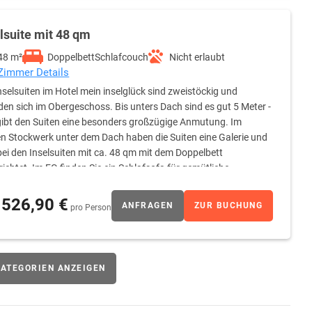
lichkeit auf dem Balkon und Sitz-/Schlafmöglichkeit auf der
 Handtuchtrockner Kosmetikspiegel Zimmersafe
te Matratzen Die Zimmer werden jeden 3. Tag gereinigt - nicht
lsuite mit 48 qm
 Balkone eingeschlossen.
48 m²
Doppelbett
Schlafcouch
Nicht erlaubt
 Zimmer Details
Inselsuiten im Hotel mein inselglück sind zweistöckig und
den sich im Obergeschoss. Bis unters Dach sind es gut 5 Meter -
gibt den Suiten eine besonders großzügige Anmutung. Im
n Stockwerk unter dem Dach haben die Suiten eine Galerie und
bei den Inselsuiten mit ca. 48 qm mit dem Doppelbett
richtet. Im EG finden Sie ein Schlafsofa für gemütliche
ür bis zu vier Personen gebucht werden. Dann werden die Sofas
 Inselsuiten haben einen überdachten Balkon, wo Sie sich
526,90 €
ANFRAGEN
ZUR BUCHUNG
pro Person
n. Genießen Sie den Blick zum Bodensee, zu den Hegau Vulkane
 nach Zimmerlage). Die 48 qm Inselsuiten sind im Badezimmer
 ausgestattet. Die Suiten sind mit Schreibtisch, Kofferablage,
sgestattet. Zimmer verfügen außerdem über: Handtuchtrockner
ATEGORIEN ANZEIGEN
N Haartrockner SAT TV getrennte Matratzen Die Zimmer
 Zimmer sind Nichtraucherzimmer - die Balkone eingeschlossen.