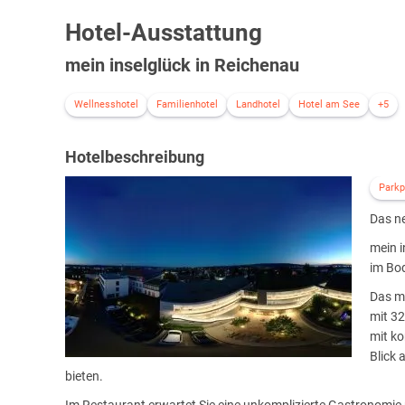
Hotel-Ausstattung
mein inselglück in Reichenau
Wellnesshotel
Familienhotel
Landhotel
Hotel am See
+5
Hotelbeschreibung
Parkp
Das ne
mein i
im Bo
Das me
mit 3
mit ko
Blick 
bieten.