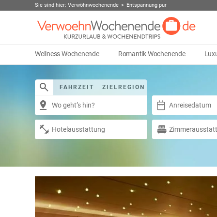
Sie sind hier:
Verwöhnwochenende
Entspannung pur
Wellness Wochenende
Romantik Wochenende
Lux
FAHRZEIT
ZIELREGION