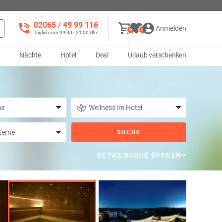
02065 / 49 ‌99 116
Anmelden
0
0
Täglich von 09:00 - 21:00 Uhr
d
Nächte
Hotel
Deal
Urlaub verschenken
SUCHE
DETAILSUCHE ÖFFNEN