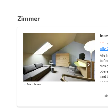
Zimmer
Inse
Alle
Alle 
befin
dies 
obere
sind 
Leses
Mehr lesen
für bis zu vier Personen gebucht werden. Dann werden di
Alle Inselsuiten haben einen überdachten Balkon, wo Sie
ab
Genießen Sie den Blick zum Bodensee, zu den Hegau Vulkan
nach Zimmerlage). Die 40 qm Inselsuiten haben ein offe