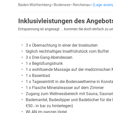
Baden-Württemberg
Bodensee
Reichenau
(Lage anzei
Inklusivleistungen des Angebot
Entspannung ist angesagt ... kommen Sie doch einfach zu un
3 x Übernachtung in einer der Inselsuiten
täglich reichhaltiges Inselfrühstück vom Buffet
3 x Drei-Gang-Abendessen
1 x Begrüßungstrunk
1 x wohltuende Massage auf der medizinischen 
1 x Basenbad
1 x Tageseintritt in die Bodenseetherme in Konst
1 x Flasche Mineralwasser auf dem Zimmer
Zugang zum Wellnessbereich mit Sauna, Saunar
Bademantel, Badeslipper und Badetücher für die 
€50.- in bar zu hinterlegen)
WLAN im ganzen Hotel