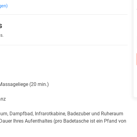
gen)
s
s.
Massageliege (20 min.)
anz
ium, Dampfbad, Infrarotkabine, Badezuber und Ruheraum
Dauer Ihres Aufenthaltes (pro Badetasche ist ein Pfand von