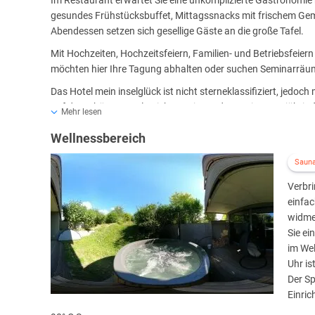
Im Restaurant erwartet Sie eine unkomplizierte Gastronomie m
gesundes Frühstücksbuffet, Mittagssnacks mit frischem Ge
Abendessen setzen sich gesellige Gäste an die große Tafel.
Mit Hochzeiten, Hochzeitsfeiern, Familien- und Betriebsfeier
möchten hier Ihre Tagung abhalten oder suchen Seminarräume?
Das Hotel mein inselglück ist nicht sterneklassifiziert, jedoch
auf der schönen Insel Reichenau im Bodensee ist ganzjährig f
Mehr lesen
am Kaminfeuer. Zum Entspannen erwartet Sie ein Wellnessbe
Wellnessbereich
sowie einen Außenbereich mit Liegewiese. Lassen Sie sich 
Mit den Pauschal-Angeboten für Aktive, Paare und Romantiker
Saun
Im ganzen Hotel haben Sie Zugriff auf kostenloses WLAN. Park
Verbri
einfa
widme
Sie e
im Wel
Uhr i
Der Sp
Einric