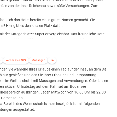
it regionaler Küche. Hier serviert das Team ein reichhaltiges und
müse von der Insel Reichenau sowie süße Versuchungen. Zum
n hat sich das Hotel bereits einen guten Namen gemacht. Sie
 Hier gibt es den idealen Platz dafür.
 mit der Kategorie 3***-Superior vergleichbar. Das freundliche Hotel
ür Sie geöffnet. Kühlere Tage verbringen Sie mit Büchern
reich mit Sauna, Sanarium, Dampfbad, Infrarotkabine, Ruheraum
gerne mit wohltuenden Wellnessmassagen verwöhnen.
 können Sie die Insel Reichenau auf eine besondere Weise erleben.
a
Wellness & SPA
Massagen
+4
plätze finden Sie direkt vor dem Haus oder in der Tiefgarage.
ngen Sie während Ihres Urlaubs einen Tag auf der Insel, an dem Sie
ch nur genießen und den Sie Ihrer Erholung und Entspannung
n - im Wellnesshotel mit Massagen und Anwendungen. Oder lassen
inen aktiven Urlaubstag auf dem Fahrrad am Bodensee
lnessbereich ausklingen. Jeden Mittwoch von 16.00 Uhr bis 22.00
st Damensauna.
a-Bereich des Wellnesshotels mein inselglück ist mit folgenden
htungen ausgestattet: