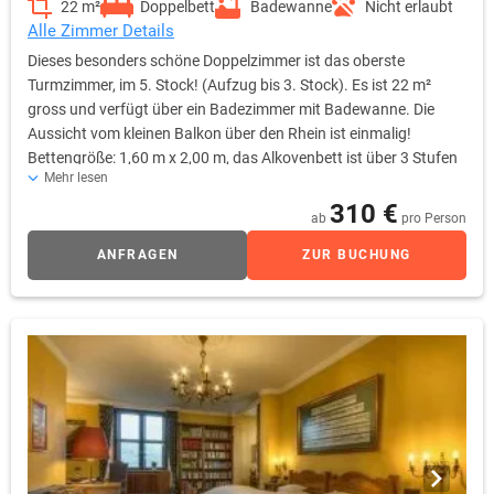
22 m²
Doppelbett
Badewanne
Nicht erlaubt
Alle Zimmer Details
Dieses besonders schöne Doppelzimmer ist das oberste
Turmzimmer, im 5. Stock! (Aufzug bis 3. Stock). Es ist 22 m²
gross und verfügt über ein Badezimmer mit Badewanne. Die
Aussicht vom kleinen Balkon über den Rhein ist einmalig!
Bettengröße: 1,60 m x 2,00 m, das Alkovenbett ist über 3 Stufen
Mehr lesen
erreichbar keine Aufbettung möglich
310 €
ab
pro Person
ANFRAGEN
ZUR BUCHUNG