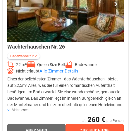
Wächterhäuschen Nr. 26
Badewanne für 2
22 m²
Queen Size Bett
Badewanne
Alle Zimmer Details
Nicht erlaubt
Eines der beliebtesten Zimmer - das Wächterhäuschen - bietet
auf 22,5m² Alles, was Sie für einen romantischen Aufenthalt
benötigen. Im Bad erwartet Sie eine wunderschöne, gemauerte
Badewanne. Das Zimmer liegt im inneren Burgbereich, gleich an
der Mantelmauer und bis zum oberhalb gelegenen Hoteleingang
Mehr lesen
sind es nur wenige Schritte. Bettengröße: je 0,70 m x 2,00 m
keine Aufbettung möglich
260 €
ab
pro Person
ANFRAGEN
ZUR BUCHUNG