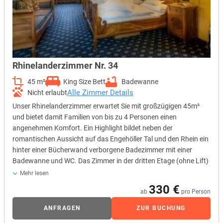
Rhinelanderzimmer Nr. 34
45 m²
King Size Bett
Badewanne
Alle Zimmer Details
Nicht erlaubt
Unser Rhinelanderzimmer erwartet Sie mit großzügigen 45m²
und bietet damit Familien von bis zu 4 Personen einen
angenehmen Komfort. Ein Highlight bildet neben der
romantischen Aussicht auf das Engehöller Tal und den Rhein ein
hinter einer Bücherwand verborgene Badezimmer mit einer
Badewanne und WC. Das Zimmer in der dritten Etage (ohne Lift)
des Viereckturms trägt den Namen des vormaligen Besitzers der
Mehr lesen
Burg, dem Deutsch-Amerikaner T. I. Oakley Rhinelander, der die
330 €
ab
pro Person
Burgruine Ende des 19. Jahrhunderts erwarb. Bettengröße: 2,00
m x 2,00 m
ANFRAGEN
ZUR BUCHUNG