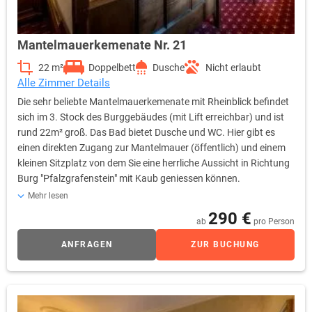
Mantelmauerkemenate Nr. 21
22 m²
Doppelbett
Dusche
Nicht erlaubt
Alle Zimmer Details
Die sehr beliebte Mantelmauerkemenate mit Rheinblick befindet
sich im 3. Stock des Burggebäudes (mit Lift erreichbar) und ist
rund 22m² groß. Das Bad bietet Dusche und WC. Hier gibt es
einen direkten Zugang zur Mantelmauer (öffentlich) und einem
kleinen Sitzplatz von dem Sie eine herrliche Aussicht in Richtung
Burg "Pfalzgrafenstein" mit Kaub geniessen können.
Bettengröße: 1,60 m x 2,00 m 1 Zustellbett möglich
Mehr lesen
290 €
ab
pro Person
ANFRAGEN
ZUR BUCHUNG