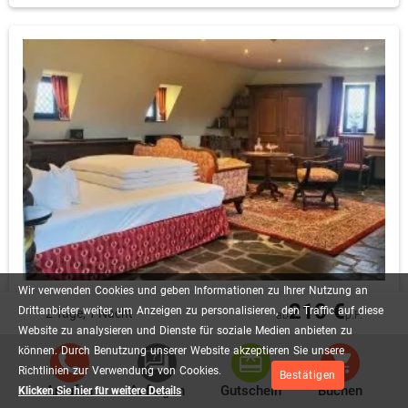
Wir
verwenden
Cookies
und
geben
Informationen
zu
Ihrer
Nutzung
an
Schieferkemenate Nr 44
210 €
Drittanbieter
weiter,
um
Anzeigen
zu
personalisieren,
den
Traffic
auf
diese
2 Tage, 1 Nacht
ab
p.P.
Badewanne für 2
Eckbadewanne
Regendusche
Website
zu
analysieren
und
Dienste
für
soziale
Medien
anbieten
zu
können.
Durch
Benutzung
unserer
Website
akzeptieren
Sie
unsere
47 m²
Doppelbett
Nicht erlaubt
Richtlinien
zur
Verwendung
von
Cookies.
Alle Zimmer Details
Bestätigen
Anrufen
Anfragen
Gutschein
Buchen
Klicken Sie hier für weitere Details
Diese Junior Suite ist im Dachgeschoß (4. Etage ohne Aufzug)