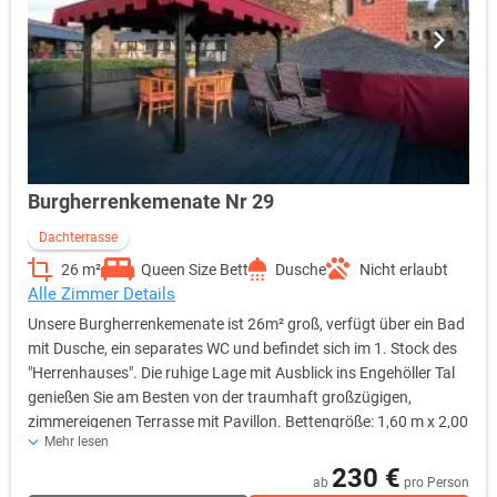
Burgherrenkemenate Nr 29
Dachterrasse
26 m²
Queen Size Bett
Dusche
Nicht erlaubt
Alle Zimmer Details
Unsere Burgherrenkemenate ist 26m² groß, verfügt über ein Bad
mit Dusche, ein separates WC und befindet sich im 1. Stock des
"Herrenhauses". Die ruhige Lage mit Ausblick ins Engehöller Tal
genießen Sie am Besten von der traumhaft großzügigen,
zimmereigenen Terrasse mit Pavillon. Bettengröße: 1,60 m x 2,00
Mehr lesen
m
230 €
ab
pro Person