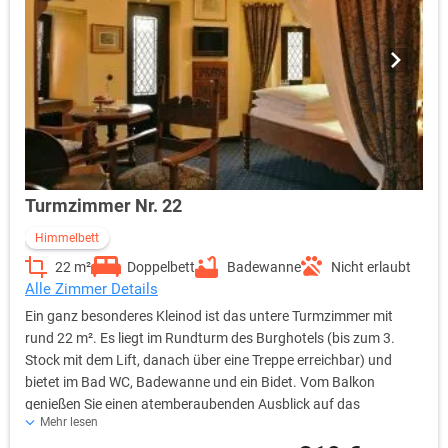
Turmzimmer Nr. 22
Himmelbett
22 m²
Doppelbett
Badewanne
Nicht erlaubt
Alle Zimmer Details
Ein ganz besonderes Kleinod ist das untere Turmzimmer mit
rund 22 m². Es liegt im Rundturm des Burghotels (bis zum 3.
Stock mit dem Lift, danach über eine Treppe erreichbar) und
bietet im Bad WC, Badewanne und ein Bidet. Vom Balkon
genießen Sie einen atemberaubenden Ausblick auf das
Mehr lesen
mittelalterliche Oberwesel und das Rheintal. Bettengröße: 1,40 m
x 2,00 m keine Aufbettung möglich