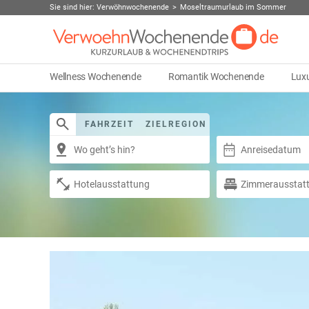
Sie sind hier:
Verwöhnwochenende
Moseltraumurlaub im Sommer
Wellness Wochenende
Romantik Wochenende
Lux
FAHRZEIT
ZIELREGION