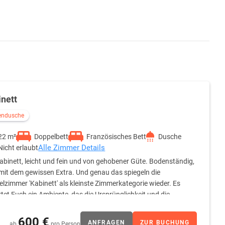
inett
endusche
22 m²
Doppelbett
Französisches Bett
Dusche
Alle Zimmer Details
Nicht erlaubt
abinett, leicht und fein und von gehobener Güte. Bodenständig,
mit dem gewissen Extra. Und genau das spiegeln die
lzimmer 'Kabinett' als kleinste Zimmerkategorie wieder. Es
tet Euch ein Ambiente, das die Ursprünglichkeit und die
600 €
ANFRAGEN
ZUR BUCHUNG
ab
pro Person