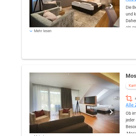
Die B
und k
Daher
ein e
Mehr lesen
Weinberge und die Marienburg. Auf insgesamt 30m² Wohnfl
vollen Zügen.
Mos
Kam
Alle
Ob im
jeder
Beson
‚Mose