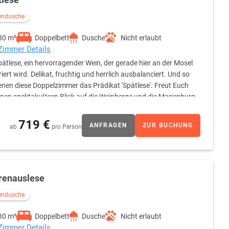
endusche
30 m²
Doppelbett
Dusche
Nicht erlaubt
 Zimmer Details
pätlese, ein hervorragender Wein, der gerade hier an der Mosel
riert wird. Delikat, fruchtig und herrlich ausbalanciert. Und so
enen diese Doppelzimmer das Prädikat 'Spätlese'. Freut Euch
inen spektakulären Blick auf die Weinberge und die Marienburg.
nen und dabei ein gutes Glas Moselwein genießen. Entspannt
inem der Kuschelsessel.
719 €
ANFRAGEN
ZUR BUCHUNG
ab
pro Person
renauslese
endusche
30 m²
Doppelbett
Dusche
Nicht erlaubt
 Zimmer Details