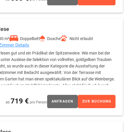
lese
30 m²
Doppelbett
Dusche
Nicht erlaubt
 Zimmer Details
lesen gut und ein Prädikat der Spitzenweine. Wie man bei der
 unter Auslese die Selektion von vollreifen, goldgelben Trauben
eht, so wurde auch in dieser Kategorie die Ausstattung der
lzimmer mit Bedacht ausgewählt. Von der Terrasse mit
em Garten hat man einen spektakulären Blick auf die Weinberge.
annt Euch im Wohlfühl-Ambiente. Alles steht für Euch bereit:
719 €
ANFRAGEN
ZUR BUCHUNG
ab
pro Person
tlese