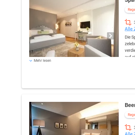
Reg
Alle
Die S
zeleb
verdi
auf e
Mehr lesen
Auf dem schönen Balkon könnt Ihr Euch eine Auszeit gön
auf 30m² Wohlfühlfläche, im komfortablen Bett oder in e
Bee
Reg
Alle