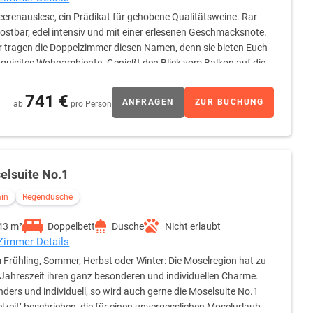
eerenauslese, ein Prädikat für gehobene Qualitätsweine. Rar
ostbar, edel intensiv und mit einer erlesenen Geschmacksnote.
 tragen die Doppelzimmer diesen Namen, denn sie bieten Euch
xquisites Wohnambiente. Genießt den Blick vom Balkon auf die
äche erlebt ihr ein einmaliges Urlaubserlebnis. Genießt es in
741 €
ANFRAGEN
ZUR BUCHUNG
ab
pro Person
elsuite No.1
in
Regendusche
43 m²
Doppelbett
Dusche
Nicht erlaubt
 Zimmer Details
 Frühling, Sommer, Herbst oder Winter: Die Moselregion hat zu
 Jahreszeit ihren ganz besonderen und individuellen Charme.
ders und individuell, so wird auch gerne die Moselsuite No.1
lzeit‘ beschrieben, die für einen unvergesslichen Moselurlaub