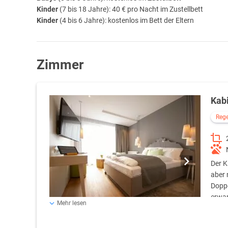
Kinder
(7 bis 18 Jahre): 40 € pro Nacht im Zustellbett
Kinder
(4 bis 6 Jahre): kostenlos im Bett der Eltern
Zimmer
Kab
Reg
Der K
aber 
Doppe
erwar
Mehr lesen
Moderne der Moselregion verbindet.