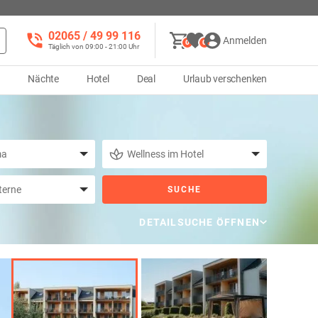
02065 / 49 ‌99 116
Anmelden
0
0
Täglich von 09:00 - 21:00 Uhr
d
Nächte
Hotel
Deal
Urlaub verschenken
SUCHE
DETAILSUCHE ÖFFNEN