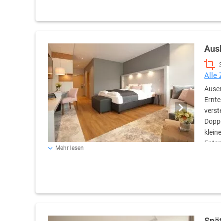
Aus
Alle
Auser
Ernte
verst
Doppe
klein
Entsp
Mehr lesen
Fühlt Euch ganz wie zu Hause.
Spä