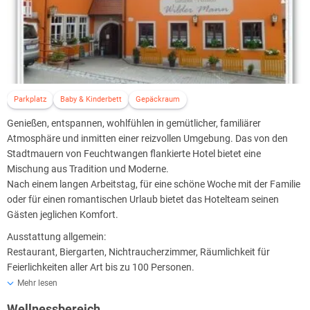
Parkplatz
Baby & Kinderbett
Gepäckraum
Genießen, entspannen, wohlfühlen in gemütlicher, familiärer
Atmosphäre und inmitten einer reizvollen Umgebung. Das von den
Stadtmauern von Feuchtwangen flankierte Hotel bietet eine
Mischung aus Tradition und Moderne.
Nach einem langen Arbeitstag, für eine schöne Woche mit der Familie
oder für einen romantischen Urlaub bietet das Hotelteam seinen
Gästen jeglichen Komfort.
Ausstattung allgemein:
Restaurant, Biergarten, Nichtraucherzimmer, Räumlichkeit für
Feierlichkeiten aller Art bis zu 100 Personen.
Ob für Familienveranstaltung, Arbeitstreffen oder Candle Light
Mehr lesen
Dinner, jeder Gast darf sich sein Lieblingsplatz aussuchen: entweder
Wellnessbereich