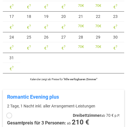
70
€
70
€
?
?
?
?
?
€
€
€
€
€
17
18
19
20
21
22
23
70
€
70
€
?
?
?
?
?
€
€
€
€
€
24
25
26
27
28
29
30
70
€
70
€
?
?
?
?
?
€
€
€
€
€
31
?
€
Kalender zeigt
ab
Preise für
"
Alle verfügbaren Zimmer
"
Romantic Evening plus
2 Tage, 1 Nacht inkl. aller Arrangement-Leistungen
Dreibettzimmer
70 €
ab
p.P.
210 €
Gesamtpreis für 3 Personen:
ab