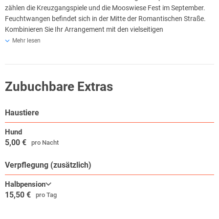
zählen die Kreuzgangspiele und die Mooswiese Fest im September.
Feuchtwangen befindet sich in der Mitte der Romantischen Straße.
Kombinieren Sie Ihr Arrangement mit den vielseitigen
Freizeitmöglichkeiten.
Mehr lesen
Zubuchbare Extras
Haustiere
Hund
5,00 €
pro Nacht
Verpflegung (zusätzlich)
Halbpension
15,50 €
pro Tag