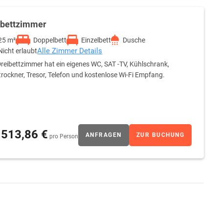
ibettzimmer
25 m²
Doppelbett
Einzelbett
Dusche
Alle Zimmer Details
Nicht erlaubt
reibettzimmer hat ein eigenes WC, SAT -TV, Kühlschrank,
rockner, Tresor, Telefon und kostenlose Wi-Fi Empfang.
513,86 €
ANFRAGEN
ZUR BUCHUNG
pro Person