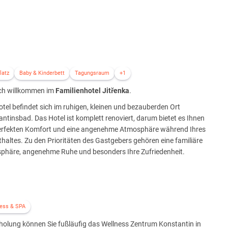
latz
Baby & Kinderbett
Tagungsraum
+1
ich willkommen im
Familienhotel Jitřenka
.
tel befindet sich im ruhigen, kleinen und bezauberden Ort
ntinsbad. Das Hotel ist komplett renoviert, darum bietet es Ihnen
erfekten Komfort und eine angenehme Atmosphäre während Ihres
haltes. Zu den Prioritäten des Gastgebers gehören eine familiäre
phäre, angenehme Ruhe und besonders Ihre Zufriedenheit.
ess & SPA
holung können Sie fußläufig das Wellness Zentrum Konstantin in