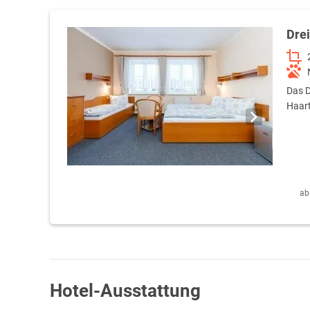
Dre
Das D
Haart
ab
Hotel-Ausstattung