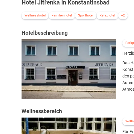
Hotel Jitřenka in Konstantinsbad
Wellnesshotel
Familienhotel
Sporthotel
Relaxhotel
+2
Hotelbeschreibung
Parkp
Herzl
Das Ho
Konsta
den p
Aufent
Atmos
Wellnessbereich
Welln
Für Er