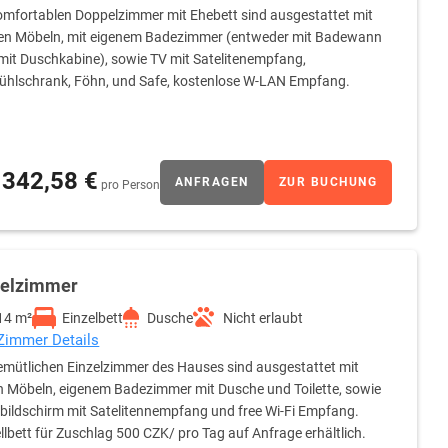
omfortablen Doppelzimmer mit Ehebett sind ausgestattet mit
en Möbeln, mit eigenem Badezimmer (entweder mit Badewann
mit Duschkabine), sowie TV mit Satelitenempfang,
ühlschrank, Föhn, und Safe, kostenlose W-LAN Empfang.
342,58 €
ANFRAGEN
ZUR BUCHUNG
pro Person
zelzimmer
14 m²
Einzelbett
Dusche
Nicht erlaubt
 Zimmer Details
emütlichen Einzelzimmer des Hauses sind ausgestattet mit
 Möbeln, eigenem Badezimmer mit Dusche und Toilette, sowie
bildschirm mit Satelitennempfang und free Wi-Fi Empfang.
llbett für Zuschlag 500 CZK/ pro Tag auf Anfrage erhältlich.