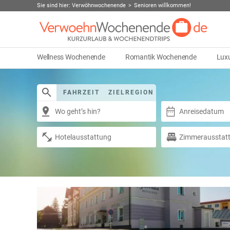
Sie sind hier:
Verwöhnwochenende
Senioren willkommen!
Wellness Wochenende
Romantik Wochenende
Lux
FAHRZEIT
ZIELREGION