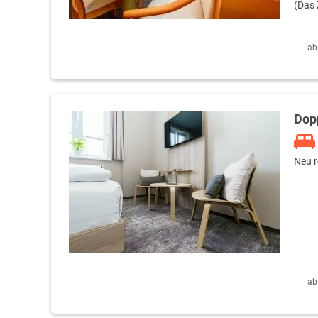
(Das 
ab
Dop
Neu r
ab