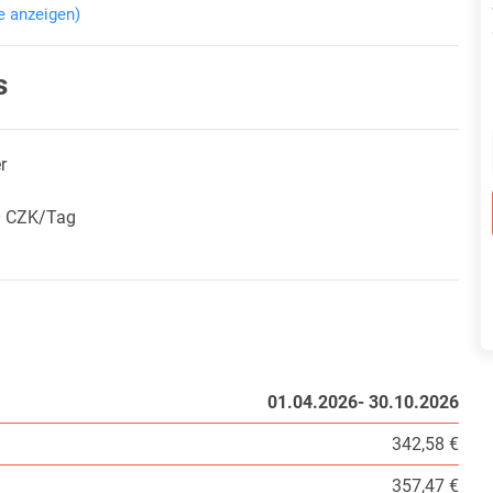
e anzeigen)
s
r
50 CZK/Tag
01.04.2026- 30.10.2026
342,58 €
357,47 €