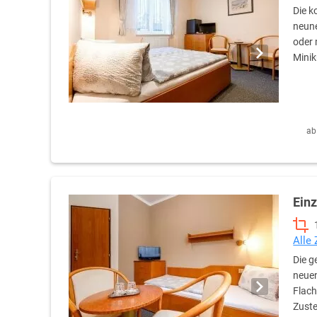
Die k
neun
oder 
Minik
ab
Ein
Alle
Die g
neuen
Flach
Zuste