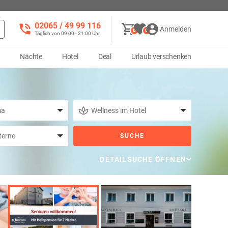
02065 / 49 ‌99 116
Anmelden
0
0
Täglich von 09:00 - 21:00 Uhr
d
Nächte
Hotel
Deal
Urlaub verschenken
SUCHE
DETAILSUCHE ÖFFNEN