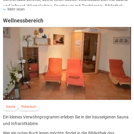
und Infrarot-Wärmekabine, Sportraum mit Tischtennis, Bibliothek
Mehr lesen
u.v.m...
Wellnessbereich
Das Highlight ist der hauseigene Aussichtsturm.
Die Philosophie des Hotels ist einfach: Sie sollen sich rundum
wohlfühlen, damit Ihr Urlaub in Thüringen zum unvergesslichen,
einmaligen
Erlebnis wird! Dafür sind zahlreiche fleißige „Bienchen“- oder besser
„Auerhähne & Hennen“ pausenlos und gern mit viel Herzblut im
Einsatz.
Sauna
Ruheraum
Ein kleines Verwöhnprogramm erleben Sie in der hauseigenen Sauna
und Infrarotkabine.
Wer ein gutes Buch lesen möchte, findet in der Bibliothek das