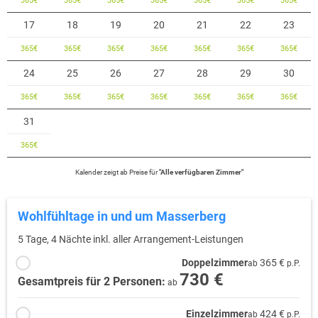
365
€
365
€
365
€
365
€
365
€
365
€
365
€
17
18
19
20
21
22
23
365
€
365
€
365
€
365
€
365
€
365
€
365
€
24
25
26
27
28
29
30
365
€
365
€
365
€
365
€
365
€
365
€
365
€
31
365
€
Kalender zeigt
ab
Preise für
"
Alle verfügbaren Zimmer
"
Wohlfühltage in und um Masserberg
5 Tage, 4 Nächte inkl. aller Arrangement-Leistungen
Doppelzimmer
365 €
ab
p.P.
730 €
Gesamtpreis für 2 Personen:
ab
Einzelzimmer
424 €
ab
p.P.