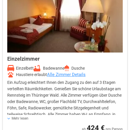
Einzelzimmer
Einzelbett
Badewanne
Dusche
Alle Zimmer Details
Haustiere erlaubt
Ein Aufzug erleichtert Ihnen den Zugang zu den auf 3 Etagen
verteilten Räumlichkeiten. Genießen Sie schöne Urlaubstage am
Rennsteig im Thüringer Wald. Alle Zimmer verfügen über Dusche
oder Badewanne, WC, großer Flachbild TV, Durchwahltelefon,
Föhn, Safe, Radiowecker, gemütliche Sitzgelegenheit und
teilweise Schreibtisch. Alle Zimmer haben W-Lan Empfang, in
Mehr lesen
einigen stehen Ihnen die hoteleigenen Tablets zur Verfügung.
424 €
ab
pro Person