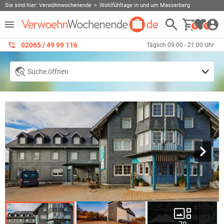
Sie sind hier:
Verwöhnwochenende
Wohlfühltage in und um Masserberg
0
0
02065 / 49 ‌99 116
Täglich 09:00 - 21:00 Uhr
Suche öffnen