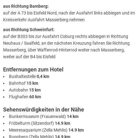
aus Richtung Bamberg:
auf der A 73 bis Eisfeld Nord, nach der Ausfahrt links abbiegen und im
Kreisverkehr Ausfahrt Masserberg nehmen
aus Richtung Schweinfurt:
auf der B303 bis zur Ausfahrt Coburg rechts abbiegen in Richtung
Neuhaus / Saalfeld, an der nächsten Kreuzung fahren Sie Richtung
Masserberg, über Waffenrod-Hinterrod weiter nach Masserberg,
weiter auf der B4 bis Eisfeld
Entfernungen zum Hotel
Bushaltestelle
0,4 km
Bahnhof
15 km
Autobahn
15 km
Flughafen
60 km
Sehenswürdigkeiten in der Nähe
Bunkermuseum (Frauenwald)
14 km
Fröbelturm (Sitzendorf)
14.9 km
Meeresaquarium (Zella Mehlis)
14.9 km
Ruppberg (Zella Mehlis)
14.9 km