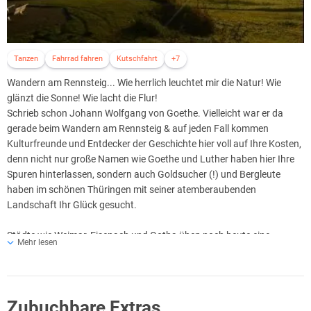
Tanzen
Fahrrad fahren
Kutschfahrt
+7
Wandern am Rennsteig... Wie herrlich leuchtet mir die Natur! Wie
glänzt die Sonne! Wie lacht die Flur!
Schrieb schon Johann Wolfgang von Goethe. Vielleicht war er da
gerade beim Wandern am Rennsteig & auf jeden Fall kommen
Kulturfreunde und Entdecker der Geschichte hier voll auf Ihre Kosten,
denn nicht nur große Namen wie Goethe und Luther haben hier Ihre
Spuren hinterlassen, sondern auch Goldsucher (!) und Bergleute
haben im schönen Thüringen mit seiner atemberaubenden
Landschaft Ihr Glück gesucht.
Städte wie Weimar, Eisenach und Gotha üben noch heute eine
Mehr lesen
Anziehungskraft und besonderen Zauber auf viele große und kleine
Besucher und „Dagebliebene“ aus.
Gar nicht weit weg vom Hotel können Sie im Sommer im Naturtheater
Zubuchbare Extras