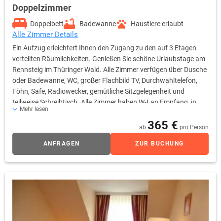
Doppelzimmer
Doppelbett
Badewanne
Haustiere erlaubt
Alle Zimmer Details
Ein Aufzug erleichtert Ihnen den Zugang zu den auf 3 Etagen
verteilten Räumlichkeiten. Genießen Sie schöne Urlaubstage am
Rennsteig im Thüringer Wald. Alle Zimmer verfügen über Dusche
oder Badewanne, WC, großer Flachbild TV, Durchwahltelefon,
Föhn, Safe, Radiowecker, gemütliche Sitzgelegenheit und
teilweise Schreibtisch. Alle Zimmer haben W-Lan Empfang, in
Mehr lesen
einigen stehen Ihnen die hoteleigenen Tablets zur Verfügung.
365 €
ab
pro Person
ANFRAGEN
ZUR BUCHUNG