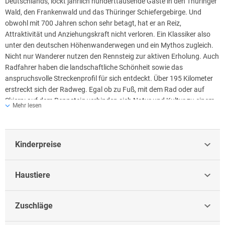
Deutschlands, lockt jährlich hunderttausende Gäste in den Thüringer
Wald, den Frankenwald und das Thüringer Schiefergebirge. Und
obwohl mit 700 Jahren schon sehr betagt, hat er an Reiz,
Attraktivität und Anziehungskraft nicht verloren. Ein Klassiker also
unter den deutschen Höhenwanderwegen und ein Mythos zugleich.
Nicht nur Wanderer nutzen den Rennsteig zur aktiven Erholung. Auch
Radfahrer haben die landschaftliche Schönheit sowie das
anspruchsvolle Streckenprofil für sich entdeckt. Über 195 Kilometer
erstreckt sich der Radweg. Egal ob zu Fuß, mit dem Rad oder auf
Skiern: auf dem Rennsteig verbinden sich Natur und Kultur zu einem
Mehr lesen
einmaligen Erlebnis.
Entdecken Sie Thüringens Städte: Gotha (ca. 20 km) Oberhof ( ca. 28
km) Eisenach (ca. 40 km) Erfurt (ca. 55 km) Weimar (ca. 70 km)
Kinderpreise
In und um Finsterbergen gibt es für Groß und Klein jede Menge
Ausflugsziele: Freizeitbad Finsterbergen, Funpark Inselsberg, Min a
Haustiere
thür - Miniaturpark in Ruhla, Meeresaquarium in Zella-Mehlis, Tabbs -
Aqua- und Saunaerlebniswelt in Tabarz, DKB Skisporthalle in Oberhof
Zuschläge