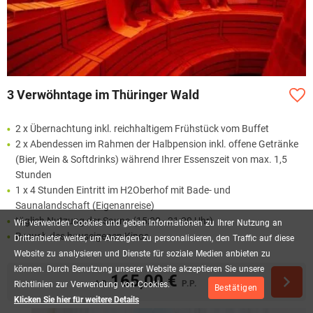
3 Verwöhntage im Thüringer Wald
2 x Übernachtung inkl. reichhaltigem Frühstück vom Buffet
2 x Abendessen im Rahmen der Halbpension inkl. offene Getränke
(Bier, Wein & Softdrinks) während Ihrer Essenszeit von max. 1,5
Stunden
1 x 4 Stunden Eintritt im H2Oberhof mit Bade- und
Saunalandschaft (Eigenanreise)
täglich Nutzung der Sauna (15:00 - 21:00 Uhr)
Wir
verwenden
Cookies
und
geben
Informationen
zu
Ihrer
Nutzung
an
Besuch des hauseigenen Kinos
Drittanbieter
weiter,
um
Anzeigen
zu
personalisieren,
den
Traffic
auf
diese
Website
zu
analysieren
und
Dienste
für
soziale
Medien
anbieten
zu
können.
Durch
Benutzung
unserer
Website
akzeptieren
Sie
unsere
165,00 €
AB
P.P.
Richtlinien
zur
Verwendung
von
Cookies.
Bestätigen
Klicken Sie hier für weitere Details