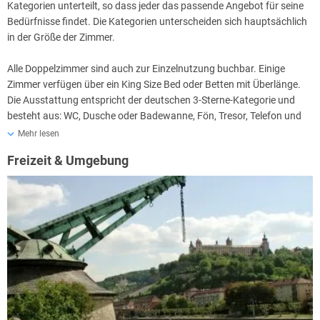
Der
Biergarten
befindet sich im Innenhof und ergänzt im Sommer das
Kategorien unterteilt, so dass jeder das passende Angebot für seine
Angebot an Sitzmöglichkeiten. Der gemütliche Innenhof hat
Bedürfnisse findet. Die Kategorien unterscheiden sich hauptsächlich
traditionsgerecht einen Walnussbaum in der Mitte und bietet bis zu
in der Größe der Zimmer.
100 Personen Platz. Dieser kann im Sommer auch für eine
Veranstaltung exklusiv gebucht werden.
Alle Doppelzimmer sind auch zur Einzelnutzung buchbar. Einige
Zimmer verfügen über ein King Size Bed oder Betten mit Überlänge.
Die Hotelküche - fränkische Bodenständigkeit mit erfreulichen
Die Ausstattung entspricht der deutschen 3-Sterne-Kategorie und
Überraschungen!
besteht aus: WC, Dusche oder Badewanne, Fön, Tresor, Telefon und
Lassen Sie sich inspirieren! Gerne erfüllt das Hotel auch
Flachbildfernseher. Als besonderes Angebot für die Gäste wird der
Mehr lesen
Sonderwünsche. „Käpitäns-Dinner“ oder „Fondueabend“ – gerne
Sport- und Spielfilm-Kanal „Sky“ in allen Zimmerkategorien kostenlos
Freizeit & Umgebung
gestaltet der Küchenchef ein Münü für Ihren Aufenthalt individuell
angeboten.
und exklusiv.
Das Hotel stellt Ihnen gerne Kinderbetten und Hochstühle zur
Verfügung. Ein Spielplatz in der Nähe des Hotels bietet Ihren Kinder
die richtige Fläche um sich nach der meist langen Fahrt richtig
auszutoben. Ausgewählte Kindergerichte runden das Programm für
Familien ab.
Die Mehrbettzimmer sind auch als Familienzimmer geeignet.