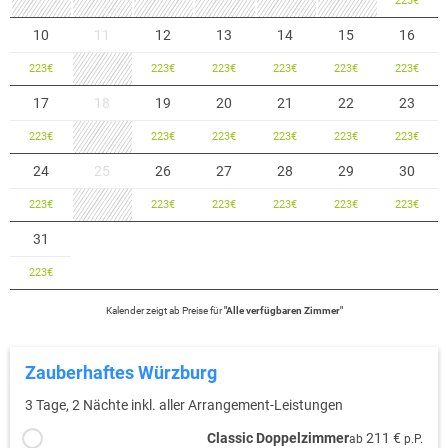
223
€
10
11
12
13
14
15
16
223
€
223
€
223
€
223
€
223
€
223
€
17
18
19
20
21
22
23
223
€
223
€
223
€
223
€
223
€
223
€
24
25
26
27
28
29
30
223
€
223
€
223
€
223
€
223
€
223
€
31
223
€
Kalender zeigt
ab
Preise für
"
Alle verfügbaren Zimmer
"
Zauberhaftes Würzburg
3 Tage, 2 Nächte inkl. aller Arrangement-Leistungen
Classic Doppelzimmer
211 €
ab
p.P.