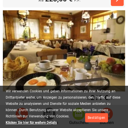
AB
P.P.
Wir
verwenden
Cookies
und
geben
Informationen
zu
Ihrer
Nutzung
an
211 €
Drittanbieter
weiter,
um
Anzeigen
zu
personalisieren,
den
Traffic
auf
diese
3 Tage, 2 Nächte
ab
p.P.
Burgen - Entdeckerreise im romantischen
Website
zu
analysieren
und
Dienste
für
soziale
Medien
anbieten
zu
Frankenland
können.
Durch
Benutzung
unserer
Website
akzeptieren
Sie
unsere
Richtlinien
zur
Verwendung
von
Cookies.
Bestätigen
2 x Übernachtung in der gebuchten Kategorie
Anrufen
Anfragen
Gutschein
Buchen
Klicken Sie hier für weitere Details
2 x Verwöhnfrühstücksbuffet