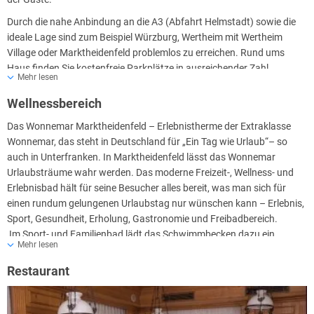
Durch die nahe Anbindung an die A3 (Abfahrt Helmstadt) sowie die
ideale Lage sind zum Beispiel Würzburg, Wertheim mit Wertheim
Village oder Marktheidenfeld problemlos zu erreichen. Rund ums
Haus finden Sie kostenfreie Parkplätze in ausreichender Zahl.
Mehr lesen
Das Haus verfügt insgesamt über 20 Doppelzimmer, 2
Wellnessbereich
Familienzimmer und 4 Einzelzimmer. Durch die verschiedenen
Ausstattungen sind Sonderwünsche wie z.B. Wasserbett, Bett
Das Wonnemar Marktheidenfeld – Erlebnistherme der Extraklasse
mit Überlänge oder Einzelzimmer mit KING-SIZE-BED je nach
Wonnemar, das steht in Deutschland für „Ein Tag wie Urlaub“– so
Verfügbarkeit kein Problem.
auch in Unterfranken. In Marktheidenfeld lässt das Wonnemar
Urlaubsträume wahr werden. Das moderne Freizeit-, Wellness- und
Erlebnisbad hält für seine Besucher alles bereit, was man sich für
einen rundum gelungenen Urlaubstag nur wünschen kann – Erlebnis,
Sport, Gesundheit, Erholung, Gastronomie und Freibadbereich.
Im Sport- und Familienbad lädt das Schwimmbecken dazu ein,
Mehr lesen
sportlich Bahn um Bahn zu ziehen, während die Röhrenrutsche mit
Fun und purem Nervenkitzel die Jugend wie auch die jung
Restaurant
gebliebenen Gäste lockt. Einfach viel Spaß mit dem Element Wasser
erleben die Kleinsten im „Wonni-Land“ des Wonnemar
Marktheidenfeld.f