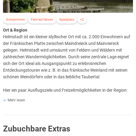
Schwimmen
Fahrrad fahren
Spielplatz
+2
Ort & Region
Helmstadt ist ein kleiner idyllischer Ort mit ca. 2.000 Einwohnern auf
der Fränkischen Platte zwischen Maindreieck und Mainviereck
gelegen. Helmstadt wird umsäumt von Feldern und Wäldern mit
zahlreichen Wandermöglichkeiten. Durch seine zentrale Lage eignet
sich der Ort ideal als Ausgangspunkt zu erlebnisreichen
Entdeckungstouren wie z. B. in das fränkische Weinland mit seinen
schönen Weindörfern oder in das liebliche Taubertal.
Hier ein paar Ausflugsziele und Freizeitmöglichkeiten in der Region:
Würzburg
Mehr lesen
Die Seele ist fränkisch, das Herz europäisch: Würzburg, die lebendige
Universitätsstadt am Main, liegt inmitten von Weinbergen, überragt
von ihrem Wahrzeichen, der Festung Marienberg. Unbestrittener
Zubuchbare Extras
architektonischer Glanzpunkt ist die fürstbischöfliche Residenz, seit
1981 UNESCO Welterbe. Die spätgotische Marienkapelle, das Haus