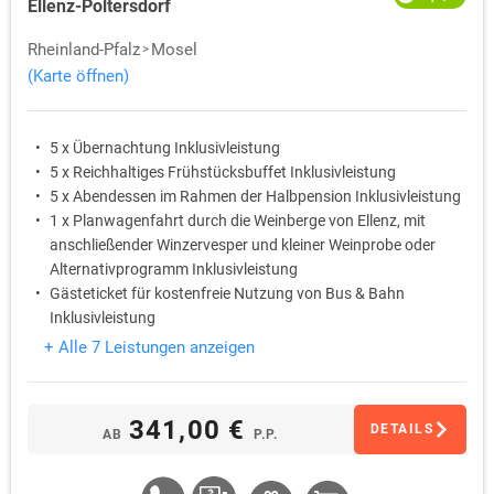
Ellenz-Poltersdorf
Rheinland-Pfalz
Mosel
(Karte öffnen)
5 x Übernachtung Inklusivleistung
5 x Reichhaltiges Frühstücksbuffet Inklusivleistung
5 x Abendessen im Rahmen der Halbpension Inklusivleistung
1 x Planwagenfahrt durch die Weinberge von Ellenz, mit
anschließender Winzervesper und kleiner Weinprobe oder
Alternativprogramm Inklusivleistung
Gästeticket für kostenfreie Nutzung von Bus & Bahn
Inklusivleistung
Kostenfreies W-LAN Inklusivleistung
+ Alle 7 Leistungen anzeigen
341,00 €
DETAILS
AB
P.P.