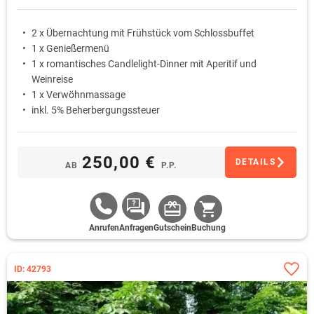
2 x Übernachtung mit Frühstück vom Schlossbuffet
1 x Genießermenü
1 x romantisches Candlelight-Dinner mit Aperitif und
Weinreise
1 x Verwöhnmassage
inkl. 5% Beherbergungssteuer
250,00 €
DETAILS
AB
P.P.
Anrufen
Anfragen
Gutschein
Buchung
ID: 42793