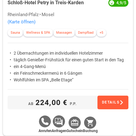
Schloß-Hotel Petry in Treis-Karden
4,9/5
Rheinland-Pfalz
Mosel
(Karte öffnen)
Sauna
Wellness & SPA
Massagen
Dampfbad
+5
2 Übernachtungen im individuellen Hotelzimmer
täglich Genießer-Frühstück für einen guten Start in den Tag
ein 4-Gang-Menü
ein Feinschmeckermenü in 6 Gängen
Wohlfühlen im SPA „Belle Etage“
224,00 €
DETAILS
AB
P.P.
Anrufen
Anfragen
Gutschein
Buchung