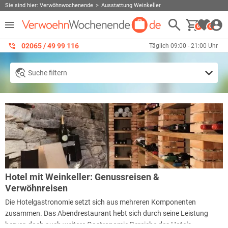
Sie sind hier:
Verwöhnwochenende
Ausstattung Weinkeller
0
0
02065 / 49 ‌99 116
Täglich 09:00 - 21:00 Uhr
Suche filtern
Hotel mit Weinkeller: Genussreisen &
Verwöhnreisen
Die Hotelgastronomie setzt sich aus mehreren Komponenten
zusammen. Das Abendrestaurant hebt sich durch seine Leistung
hervor, doch auch weitere Gastronomie Bereiche des Hotels