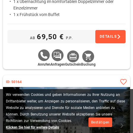
1 x Übernachtung im komfortablen Doppelzimmer oder
Einzelzimmer
1 x Frühstück vom Buffet
69,50 €
DETAILS
AB
P.P.
Anrufen
Anfragen
Gutschein
Buchung
ID: 50164
Wir
verwenden
Cookies
und
geben
Informationen
zu
Ihrer
Nutzung
an
Drittanbieter
weiter,
um
Anzeigen
zu
personalisieren,
den
Traffic
auf
diese
Website
zu
analysieren
und
Dienste
für
soziale
Medien
anbieten
zu
können.
Durch
Benutzung
unserer
Website
akzeptieren
Sie
unsere
Richtlinien
zur
Verwendung
von
Cookies.
Bestätigen
Klicken Sie hier für weitere Details