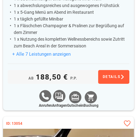
1 x abwechslungsreiches und ausgewogenes Frühstück
1 x 5-Gang Menü am Abend im Restaurant
1 x täglich gefüllte Minibar
1 x Fläschchen Champagner & Pralinen zur Begrüßung auf
dem Zimmer
1 x Nutzung des kompletten Wellnessbereichs sowie Zutritt
zum Beach Areal in der Sommersaison
+ Alle 7 Leistungen anzeigen
188,50 €
DETAILS
AB
P.P.
Anrufen
Anfragen
Gutschein
Buchung
ID: 13054