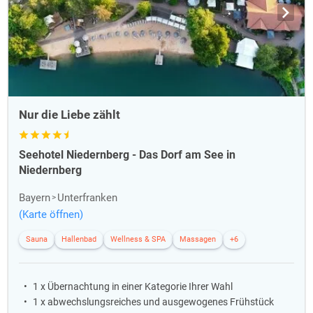
Gastgeber entführen zu einer Sinnesreise mit edlen Tropfen und
kulinarischen Genüssen. Die exklusiven Hotels legen besonderen Wert
auf das leibliche Wohl der Gäste und werden nach allen Kräften den
Gaumen verwöhnen und umschmeicheln.
Die schönsten Weinkeller
Mit 1 500 m² Fläche und 350.000 Flaschen besitzt das
Hôtel de Paris
Nur die Liebe zählt
in Monaco den wohl größten Hotelweinregale in deren Kellern der
Welt. Das
Restaurant La Pergola
im Luxushotel Rome Cavalieri ist
berühmt für die Küche und seine umfassende Weinauswahl. Nahezu
Seehotel Niedernberg - Das Dorf am See in
65.000 Flaschen liegen im Weinkeller, 3.500 Positionen listet die
Niedernberg
Weinkarte.
Bayern
Unterfranken
Unter Deutschlands bekanntester Strandhütte, der „Sansibar“, lagern
(Karte öffnen)
30 000 Flaschen Wein. Der Weinkarte der „Sansibar“ nach, stehen
rund 1.500 verschiedene Wein-Sorten zur Auswahl. Das
Palais
Sauna
Hallenbad
Wellness & SPA
Massagen
+6
Coburg
im Zentrum von Wien ist ein guter Grund, spontan den
nächsten Kurzurlaub zu buchen. Zu der Luxus-Hotelresidenz gehören
sechs Weinregale im Keller, in denen mehr als 60.000 Flaschen Wein
1 x Übernachtung in einer Kategorie Ihrer Wahl
lagern.
1 x abwechslungsreiches und ausgewogenes Frühstück