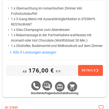
1 x Übernachtung im romantischen Zimmer inkl.
Frühstücksbuffet
1 x 3-Gang-Menü mit Auswahlmöglichkeiten in STERN*S
RESTAURANT
1 x Glas Champagner zum Abendessen
1 x Relaxmassage in der Partnerkabine wahlweise mit
Aromaöl oder Hot Chocolate (Wohlfühlzeit 30 Min.)
1 x Obstteller, Bademantel und Wellnesskorb auf dem Zimmer
1 x Nutzung des STERN*S SPA
+ Alle 8 Leistungen anzeigen
176,00 €
DETAILS
AB
P.P.
Anrufen
Anfragen
Gutschein
Buchung
ID: 27845