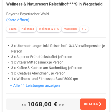
Wellness & Naturresort Reischlhof****S in Wegscheid
Bayern
Bayerischer Wald
(Karte öffnen)
Sauna
Hallenbad
Wellness & SPA
Massagen
+10
3 x Übernachtungen inkl. Reischlhof - 3/4 Verwöhnpension je
Person
3 x Superior Frühstücksbuffet je Person
3 x Vitaler Mittagssnack je Person
3 x Kaffee & Kuchen am Nachmittag je Person
3 x Kreatives Abendmenü je Person
1 x Wellness- und Fitnessspaß auf 5000 qm
+ Alle 11 Leistungen anzeigen
1068,00 €
DETAILS
AB
P.P.