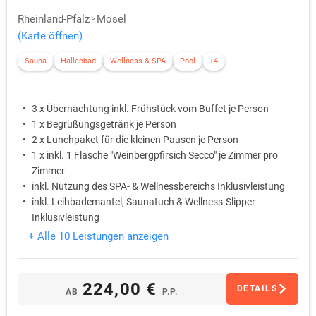
Rheinland-Pfalz
Mosel
(Karte öffnen)
Sauna
Hallenbad
Wellness & SPA
Pool
+4
3 x Übernachtung inkl. Frühstück vom Buffet je Person
1 x Begrüßungsgetränk je Person
2 x Lunchpaket für die kleinen Pausen je Person
1 x inkl. 1 Flasche "Weinbergpfirsich Secco" je Zimmer pro
Zimmer
inkl. Nutzung des SPA- & Wellnessbereichs Inklusivleistung
inkl. Leihbademantel, Saunatuch & Wellness-Slipper
Inklusivleistung
+ Alle 10 Leistungen anzeigen
224,00 €
DETAILS
AB
P.P.