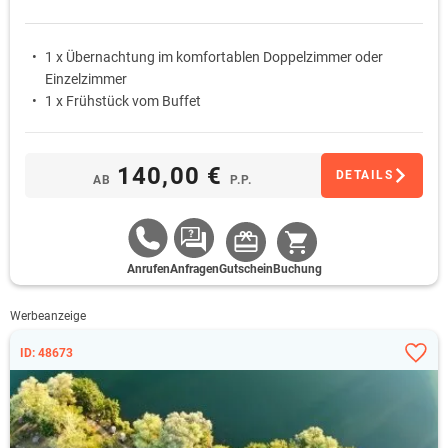
1 x Übernachtung im komfortablen Doppelzimmer oder
Einzelzimmer
1 x Frühstück vom Buffet
140,00 €
DETAILS
AB
P.P.
Anrufen
Anfragen
Gutschein
Buchung
Werbeanzeige
ID: 48673