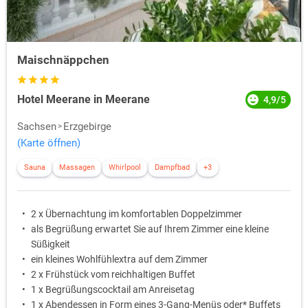
Maischnäppchen
Hotel Meerane in Meerane
4,9/5
Sachsen
Erzgebirge
(Karte öffnen)
Sauna
Massagen
Whirlpool
Dampfbad
+3
2 x Übernachtung im komfortablen Doppelzimmer
als Begrüßung erwartet Sie auf Ihrem Zimmer eine kleine
Süßigkeit
ein kleines Wohlfühlextra auf dem Zimmer
2 x Frühstück vom reichhaltigen Buffet
1 x Begrüßungscocktail am Anreisetag
1 x Abendessen in Form eines 3-Gang-Menüs oder* Buffets