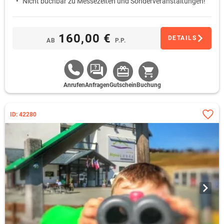
Nicht buchbar zu Messezeiten und Sonderveranstaltungen!
160,00 €
DETAILS
AB
P.P.
Anrufen
Anfragen
Gutschein
Buchung
ID: 42280