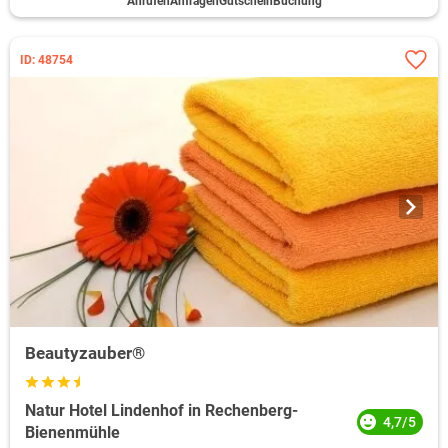
Anrufen
Anfragen
Gutschein
Buchung
ID: 48754
Beautyzauber®
Natur Hotel Lindenhof in Rechenberg-
4,7/5
Bienenmühle