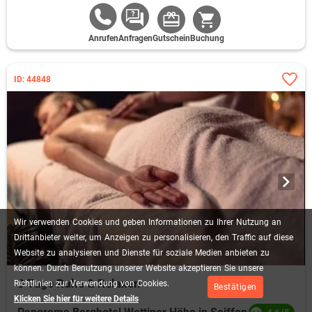
Anrufen
Anfragen
Gutschein
Buchung
ID: 44848
Wir
verwenden
Cookies
und
geben
Informationen
zu
Ihrer
Nutzung
an
Drittanbieter
weiter,
um
Anzeigen
zu
personalisieren,
den
Traffic
auf
diese
Website
zu
analysieren
und
Dienste
für
soziale
Medien
anbieten
zu
können.
Durch
Benutzung
unserer
Website
akzeptieren
Sie
unsere
3 Tage Ruhe & Relaxen
Richtlinien
zur
Verwendung
von
Cookies.
Bestätigen
Klicken Sie hier für weitere Details