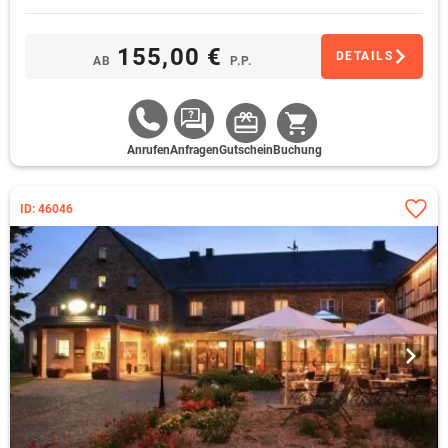
155,00 €
DETAILS
AB
P.P.
Anrufen
Anfragen
Gutschein
Buchung
ID: 46046