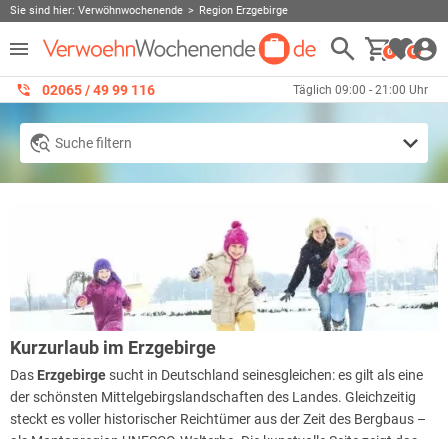
Sie sind hier:
Verwöhnwochenende
Region Erzgebirge
0
0
02065 / 49 ‌99 116
Täglich 09:00 - 21:00 Uhr
Suche filtern
Kurzurlaub im Erzgebirge
Das
Erzgebirge
sucht in Deutschland seinesgleichen: es gilt als eine
der schönsten Mittelgebirgslandschaften des Landes. Gleichzeitig
steckt es voller historischer Reichtümer aus der Zeit des Bergbaus –
als Montanregion UNESCO-Welterbe. Die kunstvolle Seite zeigt das