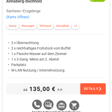
Annaberg-Buchholz
Sachsen
Erzgebirge
(Karte öffnen)
Sauna
Massagen
Whirlpool
Dampfbad
+2
2 x Übernachtung
2 x reichhaltiges Frühstück vom Buffet
1 x Flasche Wasser auf dem Zimmer
1 x 3-Gang -Menü am 2. Abend
Parkplatz
W-LAN Nutzung / Internetnutzung
135,00 €
DETAILS
AB
P.P.