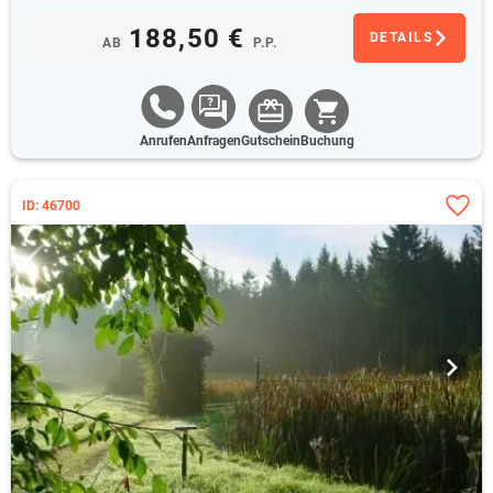
188,50 €
DETAILS
AB
P.P.
Anrufen
Anfragen
Gutschein
Buchung
ID: 46700