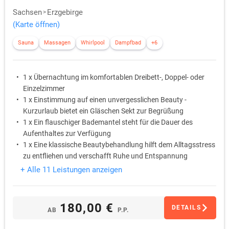
Sachsen
Erzgebirge
(Karte öffnen)
Sauna
Massagen
Whirlpool
Dampfbad
+6
1 x Übernachtung im komfortablen Dreibett-, Doppel- oder
Einzelzimmer
1 x Einstimmung auf einen unvergesslichen Beauty -
Kurzurlaub bietet ein Gläschen Sekt zur Begrüßung
1 x Ein flauschiger Bademantel steht für die Dauer des
Aufenthaltes zur Verfügung
1 x Eine klassische Beautybehandlung hilft dem Alltagsstress
zu entfliehen und verschafft Ruhe und Entspannung
1 x Auf dem Zimmer steht eine Flasche Mineralwasser bereit
+ Alle 11 Leistungen anzeigen
1 x Ein süßes Betthupferl wartet auf dem Kopfkissen
180,00 €
DETAILS
AB
P.P.