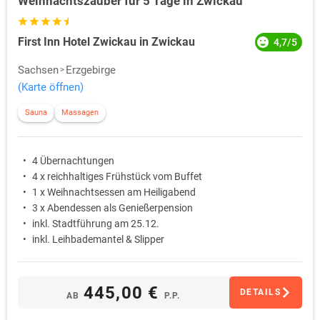
Weihnachtszauber für 5 Tage in Zwickau
First Inn Hotel Zwickau in Zwickau
4,7/5
Sachsen
Erzgebirge
(Karte öffnen)
Sauna
Massagen
4 Übernachtungen
4 x reichhaltiges Frühstück vom Buffet
1 x Weihnachtsessen am Heiligabend
3 x Abendessen als Genießerpension
inkl. Stadtführung am 25.12.
inkl. Leihbademantel & Slipper
445,00 €
DETAILS
AB
P.P.