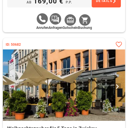
169,00 €
DETAILS
AB
P.P.
Anrufen
Anfragen
Gutschein
Buchung
ID: 50682