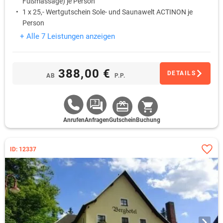
Fußmassage) je Person
1 x 25,- Wertgutschein Sole- und Saunawelt ACTINON je
Person
1 x Begrüßungscocktail am Anreisetag je Person
+ Alle 7 Leistungen anzeigen
388,00 €
DETAILS
AB
P.P.
Anrufen
Anfragen
Gutschein
Buchung
ID: 12337