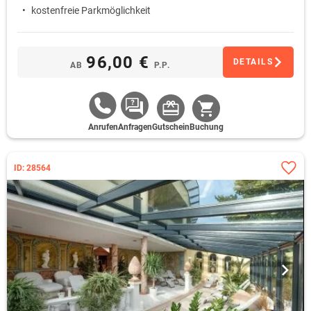
kostenfreie Parkmöglichkeit
96,00 €
DETAILS
AB
P.P.
Anrufen
Anfragen
Gutschein
Buchung
ID: 28564