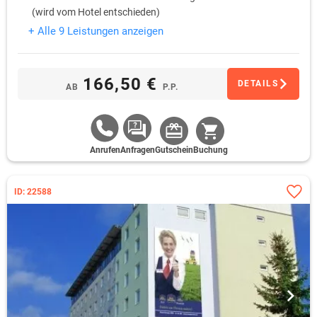
(wird vom Hotel entschieden)
+ Alle 9 Leistungen anzeigen
166,50 €
DETAILS
AB
P.P.
Anrufen
Anfragen
Gutschein
Buchung
ID: 22588