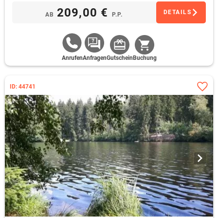
209,00 €
DETAILS
AB
P.P.
Anrufen
Anfragen
Gutschein
Buchung
ID: 44741