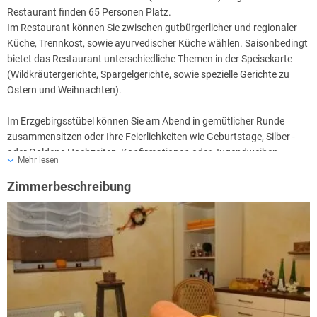
Restaurant finden 65 Personen Platz.
Im Restaurant können Sie zwischen gutbürgerlicher und regionaler
Küche, Trennkost, sowie ayurvedischer Küche wählen. Saisonbedingt
bietet das Restaurant unterschiedliche Themen in der Speisekarte
(Wildkräutergerichte, Spargelgerichte, sowie spezielle Gerichte zu
Ostern und Weihnachten).
Im Erzgebirgsstübel können Sie am Abend in gemütlicher Runde
zusammensitzen oder Ihre Feierlichkeiten wie Geburtstage, Silber -
oder Goldene Hochzeiten, Konfirmationen oder Jugendweihen,
Mehr lesen
durchführen. Im Erzgebirgsstübel finden ca. 31 Personen Platz.
Im Anschluss am Stübel befindet sich noch ein Jagdzimmer, welches
Zimmerbeschreibung
meist für den Aufbau und die Bereitstellung von Büfetts genutzt wird.