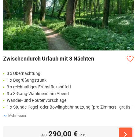
Zwischendurch Urlaub mit 3 Nächten
3 x Übernachtung
1 x Begrüßungstrunk
3 x reichhaltiges Frühstücksbüfett
3 x 3-Gang-Wahlmenü am Abend
Wander- und Routenvorschläge
1 x Stunde Kegel- oder Bowlingbahnnutzung (pro Zimmer) - gratis -
Mehr lesen
290,00 €
AB
P.P.