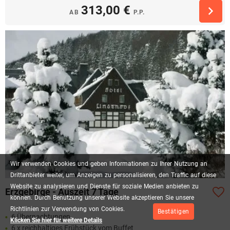
313,00 €
AB
P.P.
Wir
verwenden
Cookies
und
geben
Informationen
zu
Ihrer
Nutzung
an
Drittanbieter
weiter,
um
Anzeigen
zu
personalisieren,
den
Traffic
auf
diese
Website
zu
analysieren
und
Dienste
für
soziale
Medien
anbieten
zu
Erzgebirge - Auszeit 7 Tage
können.
Durch
Benutzung
unserer
Website
akzeptieren
Sie
unsere
Richtlinien
zur
Verwendung
von
Cookies.
Bestätigen
6 Übernachtungen
Klicken Sie hier für weitere Details
6 x reichhaltiges Frühstück vom Buffet