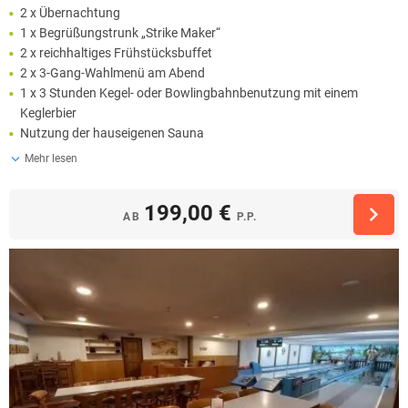
2 x Übernachtung
1 x Begrüßungstrunk „Strike Maker“
2 x reichhaltiges Frühstücksbuffet
2 x 3-Gang-Wahlmenü am Abend
1 x 3 Stunden Kegel- oder Bowlingbahnbenutzung mit einem
Keglerbier
Nutzung der hauseigenen Sauna
Mehr lesen
199,00 €
AB
P.P.