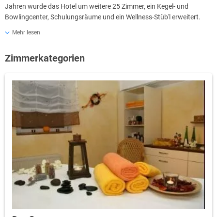
Jahren wurde das Hotel um weitere 25 Zimmer, ein Kegel- und
Bowlingcenter, Schulungsräume und ein Wellness-Stüb'l erweitert.
Mehr lesen
In der Außenanlage finden Sie eine geschützte Liegewiese, eine
Lagerfeuerstelle und eine Natureisbahn (Winter) vor.
Zimmerkategorien
Im Sommer bietet das Hotel Ihnen einen Erlebnisgarten mit
Kinderspielplatz, Barfußpfad, Kneippanlage und Kräutergarten.
Gegen Gebühr stehen Außenspiele zur Verfügung (Mensch ärgere
dich nicht, Schach und Dame).