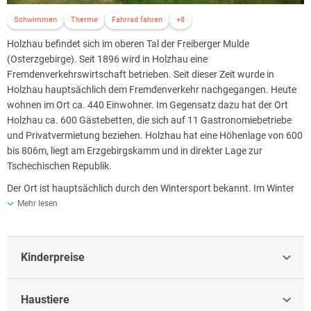
Schwimmen
Therme
Fahrrad fahren
+8
Holzhau befindet sich im oberen Tal der Freiberger Mulde
(Osterzgebirge). Seit 1896 wird in Holzhau eine
Fremdenverkehrswirtschaft betrieben. Seit dieser Zeit wurde in
Holzhau hauptsächlich dem Fremdenverkehr nachgegangen. Heute
wohnen im Ort ca. 440 Einwohner. Im Gegensatz dazu hat der Ort
Holzhau ca. 600 Gästebetten, die sich auf 11 Gastronomiebetriebe
und Privatvermietung beziehen. Holzhau hat eine Höhenlage von 600
bis 806m, liegt am Erzgebirgskamm und in direkter Lage zur
Tschechischen Republik.
Der Ort ist hauptsächlich durch den Wintersport bekannt. Im Winter
findet man ca. 100 km gespurte Loipen, 2 Doppelschlepplifte, einen
Mehr lesen
Babylift, einen großen Rodelhang, eine Natureisbahn und die
dementsprechenden Ausleihmöglichkeiten vor.
Im Sommer kann man auf ca. 150 km Waldwegen Wandern und
Kinderpreise
Radfahren. Im Bild oben links sieht man direkt ins Tal hinein. Wie man
sehen kann gibt es sehr viel Wald. Die Fläche Holzhaus beträgt ca.
Haustiere
3600 Hektar. Davon sind ca. 90% Waldfläche.