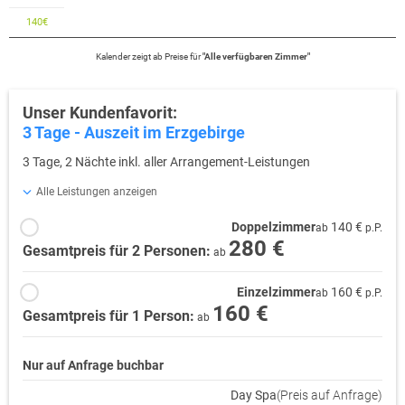
140
€
Kalender zeigt
ab
Preise für
"
Alle verfügbaren Zimmer
"
Unser Kundenfavorit:
3 Tage - Auszeit im Erzgebirge
3 Tage, 2 Nächte inkl. aller Arrangement-Leistungen
Alle Leistungen anzeigen
Doppelzimmer
140 €
ab
p.P.
280 €
Gesamtpreis für 2 Personen:
ab
Einzelzimmer
160 €
ab
p.P.
160 €
Gesamtpreis für 1 Person:
ab
Nur auf Anfrage buchbar
Day Spa
(Preis auf Anfrage)