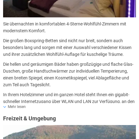
Sie übernachten in komfortablen 4-Sterne-Wohlfühl-Zimmern mit
modernstem Komfort.
Die großen Boxspring-Betten sind nicht nur breit, sondern auch
besonders lang und sorgen mit einer Auswahl verschiedener Kissen
und ihrer zusätzlichen Wohlfühl-Auflage für kuschelige Träume.
Die hellen und geräumigen Bäder haben großzügige und flache Glas-
Duschen, große Handtuchwärmer zur individuellen Temperierung,
einen breiten Spiegel, einen Kosmetikspiegel, viel Ablagefläche und
zum Teil auch Tageslicht.
In Ihrem Hotelzimmer und im ganzen Hotel steht Ihnen ein gigabit-
schneller Internetzugang über WLAN und LAN zur Verfügung, an den
Mehr lesen
auch der Smart-TV im Zimmer direkt angeschlossen ist, so dass Sie
auch über den großen FlatScreen Zugang zum Internet haben und
Freizeit & Umgebung
auch Ihren Streaming-Dienst nutzen können.
Generieren Sie über die verschiedenen Möglichkeiten der direkten und
indirekten Beleuchtung ein individuelles, tages- und