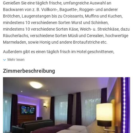
Genießen Sie eine täglich frische, umfangreiche Auswahl an
Wellnessanwendungen, Stadtführungen, Kultur-Events, Weinorte,
Backwaren von z. B. Vollkorn-, Baguette-, Roggen- und anderer
Planetarium, Freizeit- oder Tierparks - in Heidelberg und der
Brötchen, Laugenstangen bis zu Croissants, Muffins und Kuchen,
Umgebung gibt es so viel zu entdecken und das erfahrene
mindestens 10 verschiedenen Sorten Wurst und Schinken,
Rezeptions-Team berät Sie gerne ganz persönlich! Sie müssen nur
mindestens 10 verschiedene Sorten Käse, Weich- u. Streichkäse, dazu
genügend Zeit mitbringen nach Heidelberg...
Räucherlachs, verschiedene Sorten Müsli und Cerealien, hochwertige
Marmeladen, sowie Honig und andere Brotaufstriche etc.
Außerdem gibt es einen täglich frisch im Hotel geschnittenen,
vielseitigen Obstsalat, gekochte Eier, Rührei, gebratene Speckstreifen,
Mehr lesen
Nürnberger Rostbratwürstchen sowie gebratene Mini-Frikadellen.
Zimmerbeschreibung
Wählen Sie aus einer breiten Auswahl an Heißgetränken wie Kaffee,
Tee, Kakao oder eine heiße Schokolade, einen Cappuccino, Espresso,
Latte Macchiato und mehr! Außerdem stehen eine Reihe von Säften
zur Verfügung.