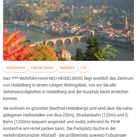
stimmungsabhängiges Ambiente in Ihrem Hotelzimmer.
Viele Zimmerkategorien verfügen darüber hinaus auch über ein
Balkon mit Außenbestuhlung, wo geraucht oder in der Sonne ein
Buch gelesen werden kann.
Damit Sie wirklich zur Ruhe kommen, bieten alle Zimmer einen ganz
besonderen Schallschutz und werden beispielsweise über Kühldecken
geräuschlos und zugfrei klimatisiert.
Alle Hotelzimmer sind Nichtraucher-Zimmer.
Schwimmen
Fahrrad fahren
Spielplatz
+10
Das **** Wohlfühl-Hotel NEU HEIDELBERG liegt westlich des Zentrum
von Heidelberg in einem ruhigen Wohngebiet, von wo Sie alle
Sehenswürdigkeiten in Heidelberg und der Kurpfalz leicht erreichen
können.
Sie wohnen im grünsten Stadtteil Heidelbergs und sind über die nahe-
gelegenen Haltestellen von Bus (50m), Straßenbahn (120m) und S-
Bahn (1200m) bequem angereist und mobil, während Ihr PKW
kostenfrei am Hotel parken kann. Die Parkplatz-Suche in der
verkehrsberuhigten Altstadt - die größtenteils sowieso Fußgänger-