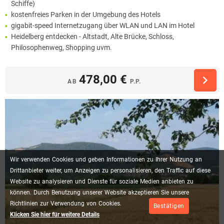
Schiffe)
kostenfreies Parken in der Umgebung des Hotels
gigabit-speed Internetzugang über WLAN und LAN im Hotel
Heidelberg entdecken - Altstadt, Alte Brücke, Schloss,
Philosophenweg, Shopping uvm.
478,00 €
AB
P.P.
Wir
verwenden
Cookies
und
geben
Informationen
zu
Ihrer
Nutzung
an
Drittanbieter
weiter,
um
Anzeigen
zu
personalisieren,
den
Traffic
auf
diese
Website
zu
analysieren
und
Dienste
für
soziale
Medien
anbieten
zu
können.
Durch
Benutzung
unserer
Website
akzeptieren
Sie
unsere
Richtlinien
zur
Verwendung
von
Cookies.
Bestätigen
Klicken Sie hier für weitere Details