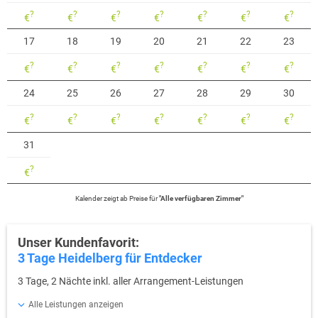
?
?
?
?
?
?
?
€
€
€
€
€
€
€
17
18
19
20
21
22
23
?
?
?
?
?
?
?
€
€
€
€
€
€
€
24
25
26
27
28
29
30
?
?
?
?
?
?
?
€
€
€
€
€
€
€
31
?
€
Kalender zeigt
ab
Preise für
"
Alle verfügbaren Zimmer
"
Unser Kundenfavorit:
3 Tage Heidelberg für Entdecker
3 Tage, 2 Nächte inkl. aller Arrangement-Leistungen
Alle Leistungen anzeigen