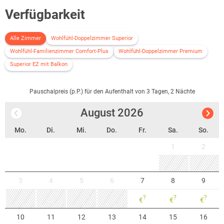
Technoseum in Mannheim oder Sie besuchen eine Vorstellung im
Verfügbarkeit
Planetarium in Mannheim (auch für Kinder!).
Alle Zimmer
Wohlfühl-Doppelzimmer Superior
Wohlfühl-Familienzimmer Comfort-Plus
Wohlfühl-Doppelzimmer Premium
Superior EZ mit Balkon
Pauschalpreis (p.P.) für den Aufenthalt von 3 Tagen, 2 Nächte
August
2026
Mo.
Di.
Mi.
Do.
Fr.
Sa.
So.
1
2
3
4
5
6
7
8
9
?
?
?
€
€
€
10
11
12
13
14
15
16