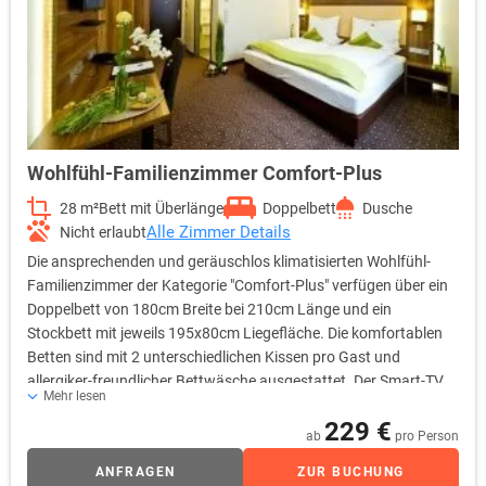
Wohlfühl-Familienzimmer Comfort-Plus
28 m²
Bett mit Überlänge
Doppelbett
Dusche
Alle Zimmer Details
Nicht erlaubt
Die ansprechenden und geräuschlos klimatisierten Wohlfühl-
Familienzimmer der Kategorie "Comfort-Plus" verfügen über ein
Doppelbett von 180cm Breite bei 210cm Länge und ein
Stockbett mit jeweils 195x80cm Liegefläche. Die komfortablen
Betten sind mit 2 unterschiedlichen Kissen pro Gast und
allergiker-freundlicher Bettwäsche ausgestattet. Der Smart-TV
Mehr lesen
bietet bequemen Internetzugang vom Bett aus. Verschiedene
229 €
direkte und indirekte Beleuchtungselemente bieten jedem Gast
ab
pro Person
die passende Wohlfühl-Atmosphäre. Das sehr moderne
ANFRAGEN
ZUR BUCHUNG
Badezimmer hat eine großzügige Glas-Dusche von 160cm