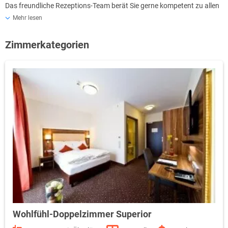
Das freundliche Rezeptions-Team berät Sie gerne kompetent zu allen
Facetten Ihres Besuchs im romantischen Heidelberg und seiner
Mehr lesen
Umgebung.
Zimmerkategorien
Wohlfühl-Doppelzimmer Superior