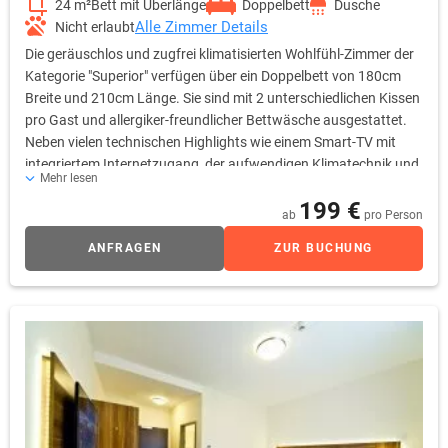
24 m²
Bett mit Überlänge
Doppelbett
Dusche
Alle Zimmer Details
Nicht erlaubt
Die geräuschlos und zugfrei klimatisierten Wohlfühl-Zimmer der
Kategorie "Superior" verfügen über ein Doppelbett von 180cm
Breite und 210cm Länge. Sie sind mit 2 unterschiedlichen Kissen
pro Gast und allergiker-freundlicher Bettwäsche ausgestattet.
Neben vielen technischen Highlights wie einem Smart-TV mit
integriertem Internetzugang, der aufwendigen Klimatechnik und
Mehr lesen
den vielen Beleuchtungselementen wurde auch ein sehr hoher
199 €
Schallschutz realisiert - damit Sie optimal zur Ruhe kommen
ab
pro Person
können! Gleichzeitig lädt der Balkon auch zum Verweilen in der
ANFRAGEN
ZUR BUCHUNG
Sonne ein. Das moderne Badezimmer bietet vom einer
geräumigen, flachen Glas-Dusche, über einen
höhenverstellbaren und beleuchteten Kosmetikspiegel und
einem großen Handtuchwärmer zur individuellen Temperierung
allen zeitgemäßen Komfort. Ein gigabit-schneller Internetzugang
über WLAN steht im Hotelzimmer und in allen öffentlichen
Bereich zur Verfügung. Alle Hotelzimmer der Kategorie Superior
sind Nichtraucher-Zimmer. Auf den Balkonen stehen
Aschenbecher bereit.