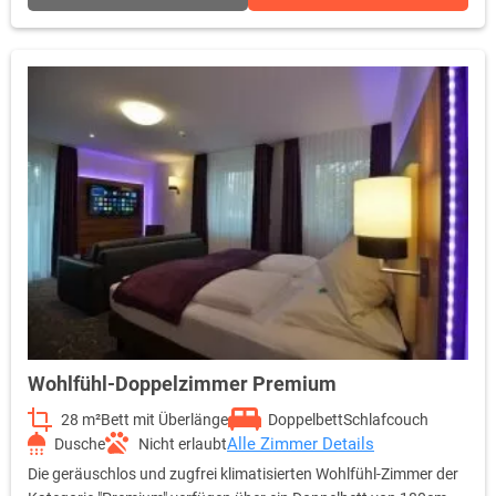
Länge, einen Handtuchwärmer sowie einen großen Spiegel und
viel Ablageflächen. Die Zimmerkategorie Comfort-Plus kann mit
maximal 2 Erwachsenen und 2 Kindern bis 17 Jahren belegt
werden. Ein gigabit-schneller Internetzugang über WLAN steht in
allen Zimmerkategorien und im öffentlichen Bereich zur
Verfügung. Alle Hotelzimmer der Kategorie Comfort sind
Nichtraucher-Zimmer. Im Zimmer und auch am Fenster darf
nicht geraucht werden.
Wohlfühl-Doppelzimmer Premium
28 m²
Bett mit Überlänge
Doppelbett
Schlafcouch
Alle Zimmer Details
Dusche
Nicht erlaubt
Die geräuschlos und zugfrei klimatisierten Wohlfühl-Zimmer der