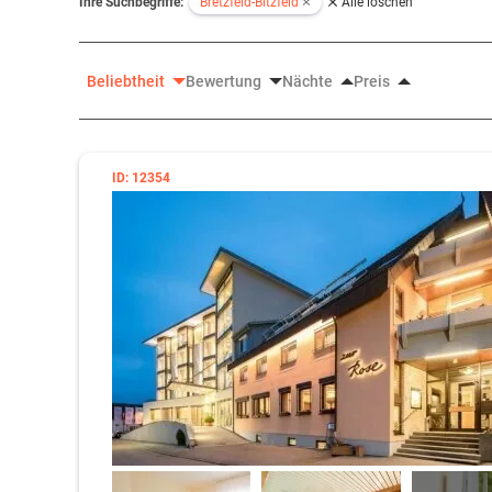
Ihre Suchbegriffe:
Bretzfeld-Bitzfeld
Alle löschen
Beliebtheit
Bewertung
Nächte
Preis
ID: 12354