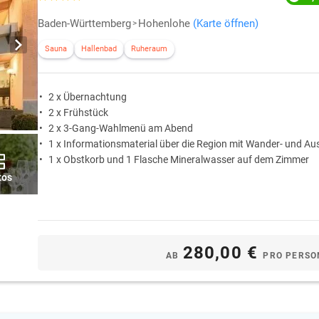
Baden-Württemberg
Hohenlohe
(Karte öffnen)
Sauna
Hallenbad
Ruheraum
2 x Übernachtung
2 x Frühstück
2 x 3-Gang-Wahlmenü am Abend
1 x Informationsmaterial über die Region mit Wander- und Au
1 x Obstkorb und 1 Flasche Mineralwasser auf dem Zimmer
tos
280,00 €
AB
PRO PERSO