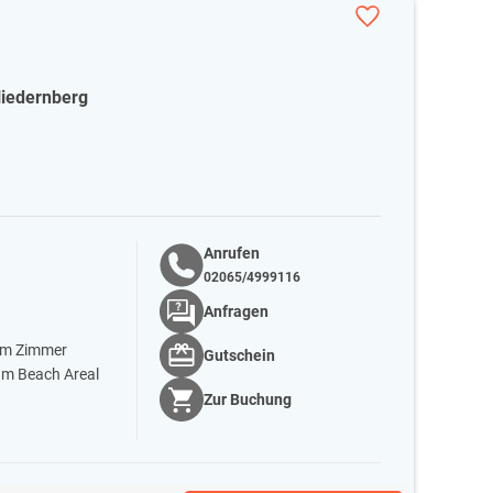
Niedernberg
Anrufen
02065/4999116
Anfragen
em Zimmer
Gutschein
um Beach Areal
Zur
Buchung