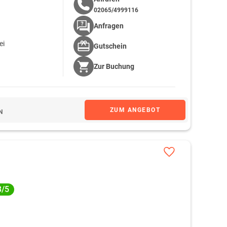
02065/4999116
Anfragen
ei
Gutschein
Zur
Buchung
ZUM ANGEBOT
N
3/5