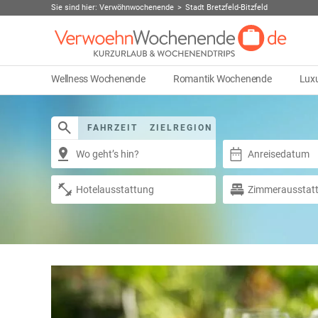
Sie sind hier:
Verwöhnwochenende
Stadt Bretzfeld-Bitzfeld
Wellness Wochenende
Romantik Wochenende
Lux
FAHRZEIT
ZIELREGION