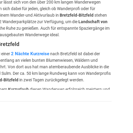
tur lässt sich von den über 200 km langen Wanderwegen
sich dabei für jeden, gleich ob Wanderprofi oder für
einem Wander-und Aktivurlaub in
Bretzfeld-Bitzfeld
stehen
 Wanderparkplätze zur Verfügung, um die
Landschaft von
sche Ruhe zu genießen. Auch für entspannte Spaziergänge im
e ausgebauten Wanderwege ideal.
retzfeld
2 Nächte Kurzreise
 einer
nach Bretzfeld ist dabei der
entlang an vielen bunten Blumenwiesen, Wäldern und
hrt. Von dort aus hat man atemberaubende Ausblicke in die
d Sulm. Der ca. 50 km lange Rundweg kann von Wanderprofis
ld-Bitzfeld
in zwei Tagen zurückgelegt werden.
einem
Kurzurlaub
diesen Wanderweg erfolgreich meistern und
nnen genießen. Auch führt der Weg am Naturpark
ld-Bitzfeld.
Es besticht dabei mit wundervollen Grotten,
rlebniswanderungen mit einem zertifizierten