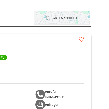
KARTE
NANSICHT
3/5
Anrufen
02065/4999116
Anfragen