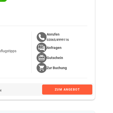
Anrufen
02065/4999116
Anfragen
sflugstipps
Gutschein
Zur
Buchung
ZUM ANGEBOT
N