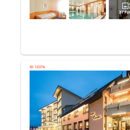
37 Fo
ID: 12376