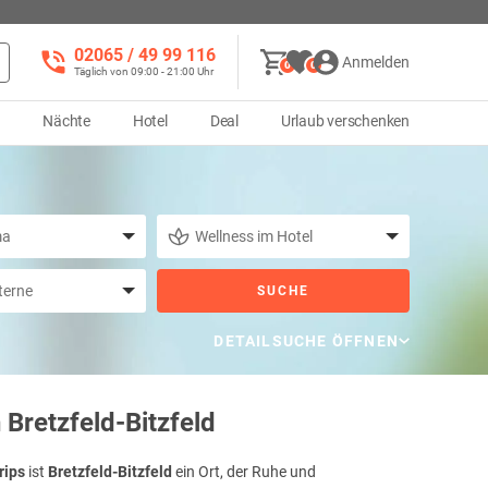
02065 / 49 ‌99 116
Anmelden
0
0
Täglich von 09:00 - 21:00 Uhr
d
Nächte
Hotel
Deal
Urlaub verschenken
SUCHE
DETAILSUCHE ÖFFNEN
Bretzfeld-Bitzfeld
rips
ist
Bretzfeld-Bitzfeld
ein Ort, der Ruhe und