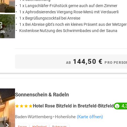
1 x Langschläfer-Frühstück gerne auch auf dem Zimmer
1 x Aphrodisierendes Viergang Rose-Menü mit Verdauerli
1 x Begrüßungscocktail bei Anreise
1 x Bei Abreise gibt's noch ein kleines Präsent aus der Metzger
Kostenlose Nutzung des Schwimmbades und der Sauna
tos
144,50 €
AB
PRO PERSO
Sonnenschein & Radeln
4,
Hotel Rose Bitzfeld in Bretzfeld-Bitzfeld
Baden-Württemberg
Hohenlohe
(Karte öffnen)
Sauna
Hallenbad
Ruheraum