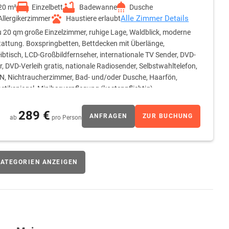
20 m²
Einzelbett
Badewanne
Dusche
Alle Zimmer Details
Allergikerzimmer
Haustiere erlaubt
u 20 qm große Einzelzimmer, ruhige Lage, Waldblick, moderne
attung. Boxspringbetten, Bettdecken mit Überlänge,
ibtisch, LCD-Großbildfernseher, internationale TV Sender, DVD-
r, DVD-Verleih gratis, nationale Radiosender, Selbstwahltelefon,
, Nichtraucherzimmer, Bad- und/oder Dusche, Haarfön,
tikspiegel, Minibarverpflegung (kostenpflichtig).
289 €
ANFRAGEN
ZUR BUCHUNG
ab
pro Person
ATEGORIEN ANZEIGEN