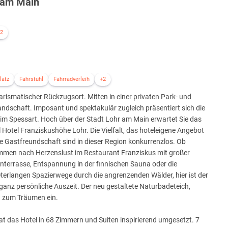
r am Main
2
latz
Fahrstuhl
Fahrradverleih
+2
arismatischer Rückzugsort. Mitten in einer privaten Park- und
ndschaft. Imposant und spektakulär zugleich präsentiert sich die
im Spessart. Hoch über der Stadt Lohr am Main erwartet Sie das
 Hotel Franziskushöhe Lohr. Die Vielfalt, das hoteleigene Angebot
e Gastfreundschaft sind in dieser Region konkurrenzlos. Ob
mmen nach Herzenslust im Restaurant Franziskus mit großer
nterrasse, Entspannung in der finnischen Sauna oder die
terlangen Spazierwege durch die angrenzenden Wälder, hier ist der
 ganz persönliche Auszeit. Der neu gestaltete Naturbadeteich,
u zum Träumen ein.
at das Hotel in 68 Zimmern und Suiten inspirierend umgesetzt. 7