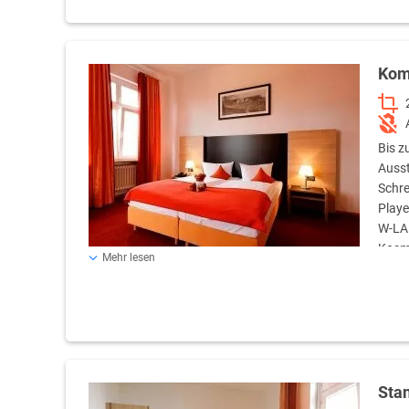
Kom
Bis z
Ausst
Schre
Playe
W-LAN
Kosme
Mehr lesen
Teilweise mit Balkon/Terrasse.
Sta