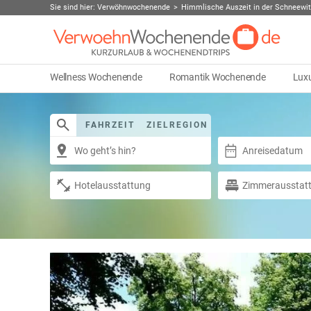
Sie sind hier:
Verwöhnwochenende
Himmlische Auszeit in der Schneewi
Wellness Wochenende
Romantik Wochenende
Lux
FAHRZEIT
ZIELREGION