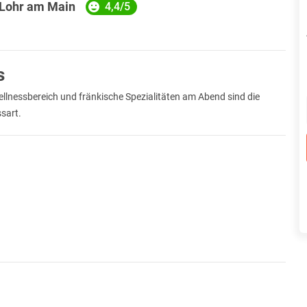
 Lohr am Main
4,4/5
s
llnessbereich und fränkische Spezialitäten am Abend sind die
ssart.