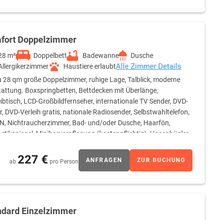
fort Doppelzimmer
28 m²
Doppelbett
Badewanne
Dusche
Alle Zimmer Details
Allergikerzimmer
Haustiere erlaubt
u 28 qm große Doppelzimmer, ruhige Lage, Talblick, moderne
attung. Boxspringbetten, Bettdecken mit Überlänge,
ibtisch, LCD-Großbildfernseher, internationale TV Sender, DVD-
r, DVD-Verleih gratis, nationale Radiosender, Selbstwahltelefon,
, Nichtraucherzimmer, Bad- und/oder Dusche, Haarfön,
tikspiegel, Minibarverpflegung (kostenpflichtig), Hosenbügler.
227 €
ANFRAGEN
ZUR BUCHUNG
ab
pro Person
ndard Einzelzimmer