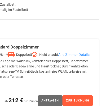
Zustellbett
malig im Zustellbett
ndard Doppelzimmer
Alle Zimmer Details
28 m²
Doppelbett
Nicht erlaubt
e Lage mit Waldblick, komfortables Doppelbett, Badezimmer
usche oder Badewanne und Haartrockner, Durchwahltelefon,
latscreen-TV, Schreibtisch, kostenfreies WLAN, teilweise mit
n oder Terrasse.
212 €
ANFRAGEN
ZUR BUCHUNG
ab
pro Person