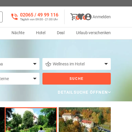
02065 / 49 ‌99 116
Anmelden
0
0
Täglich von 09:00 - 21:00 Uhr
d
Nächte
Hotel
Deal
Urlaub verschenken
SUCHE
DETAILSUCHE ÖFFNEN