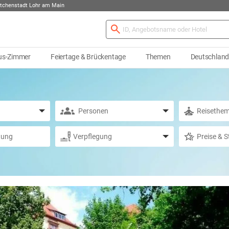
ttchenstadt Lohr am Main
us-Zimmer
Feiertage & Brückentage
Themen
Deutschlan