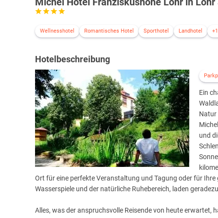
Michel Hotel Franziskushöhe Lohr in Loh
Wellnesshotel
Romantisches Hotel
Sporthotel
Landhotel
+1
Hotelbeschreibung
Parkp
Ein ch
Waldla
Natur 
Michel
und di
Schle
Sonne
kilome
Ort für eine perfekte Veranstaltung und Tagung oder für Ihre
Wasserspiele und der natürliche Ruhebereich, laden geradez
Alles, was der anspruchsvolle Reisende von heute erwartet, h