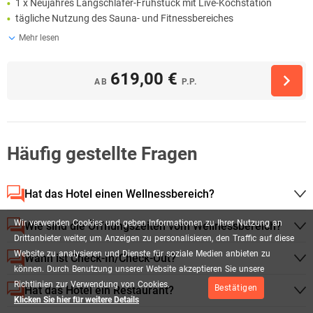
1 x Neujahres Langschläfer-Frühstück mit Live-Kochstation
tägliche Nutzung des Sauna- und Fitnessbereiches
Mehr lesen
619,00 €
AB
P.P.
Häufig gestellte Fragen
Hat das Hotel einen Wellnessbereich?
Wir
verwenden
Cookies
und
geben
Informationen
zu
Ihrer
Nutzung
an
Wie sind die Öffnungszeiten vom Wellnessbereich?
Drittanbieter
weiter,
um
Anzeigen
zu
personalisieren,
den
Traffic
auf
diese
Website
zu
analysieren
und
Dienste
für
soziale
Medien
anbieten
zu
Wann ist Check-In/Check-Out?
können.
Durch
Benutzung
unserer
Website
akzeptieren
Sie
unsere
Richtlinien
zur
Verwendung
von
Cookies.
Bestätigen
Hat das Hotel ein Restaurant?
Klicken Sie hier für weitere Details