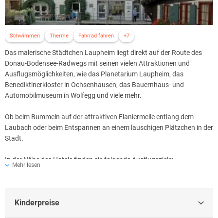
Schwimmen
Therme
Fahrrad fahren
+7
Das malerische Städtchen Laupheim liegt direkt auf der Route des
Donau-Bodensee-Radwegs mit seinen vielen Attraktionen und
Ausflugsmöglichkeiten, wie das Planetarium Laupheim, das
Benediktinerkloster in Ochsenhausen, das Bauernhaus- und
Automobilmuseum in Wolfegg und viele mehr.
Ob beim Bummeln auf der attraktiven Flaniermeile entlang dem
Laubach oder beim Entspannen an einem lauschigen Plätzchen in der
Stadt.
In der Nähe des Hotels finden sie folgende Ausflugsziele:
Mehr lesen
Historische Schmalspurbahn: 32 km
Planetarium und Sternwarte: 1 km
Kulturhaus Schloss Laupheim: 1 km
Kinderpreise
Museum zur Geschichte von Christen und Juden: 1 km