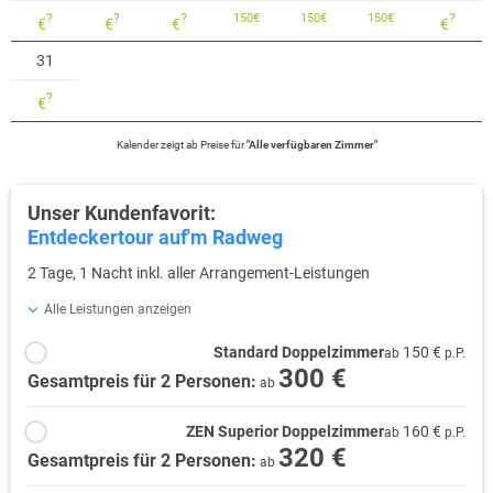
?
?
?
150
€
150
€
150
€
?
€
€
€
€
31
?
€
Kalender zeigt
ab
Preise für
"
Alle verfügbaren Zimmer
"
Unser Kundenfavorit:
Entdeckertour auf'm Radweg
2 Tage, 1 Nacht inkl. aller Arrangement-Leistungen
Alle Leistungen anzeigen
Standard Doppelzimmer
150 €
ab
p.P.
300 €
Gesamtpreis für 2 Personen:
ab
ZEN Superior Doppelzimmer
160 €
ab
p.P.
320 €
Gesamtpreis für 2 Personen:
ab