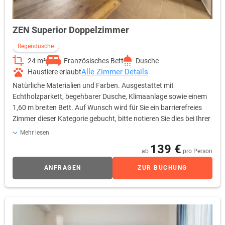
ZEN Superior Doppelzimmer
Regendusche
24 m²
Französisches Bett
Dusche
Alle Zimmer Details
Haustiere erlaubt
Natürliche Materialien und Farben. Ausgestattet mit
Echtholzparkett, begehbarer Dusche, Klimaanlage sowie einem
1,60 m breiten Bett. Auf Wunsch wird für Sie ein barrierefreies
Zimmer dieser Kategorie gebucht, bitte notieren Sie dies bei Ihrer
Buchung. Ein Zustellbett wird Ihnen gerne gegen einen Aufpreis
Mehr lesen
zur Verfügung gestellt.
139 €
ab
pro Person
ANFRAGEN
ZUR BUCHUNG