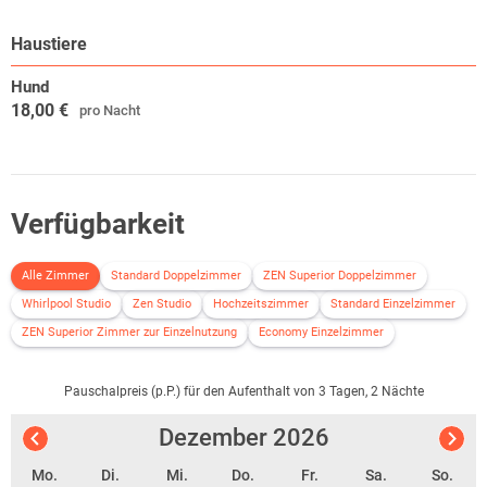
Ulmer Münster: 20 km Ulm Altstadt,
Fischerviertel: 20 km
Haustiere
Legoland: 50 km
Ravensburger Spieleland: 60 km
Hund
18,00 €
pro Nacht
Verfügbarkeit
Alle Zimmer
Standard Doppelzimmer
ZEN Superior Doppelzimmer
Whirlpool Studio
Zen Studio
Hochzeitszimmer
Standard Einzelzimmer
ZEN Superior Zimmer zur Einzelnutzung
Economy Einzelzimmer
Pauschalpreis (p.P.) für den Aufenthalt von 3 Tagen, 2 Nächte
Dezember
2026
Mo.
Di.
Mi.
Do.
Fr.
Sa.
So.