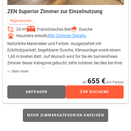
ZEN Superior Zimmer zur Einzelnutzung
Regendusche
24 m²
Französisches Bett
Dusche
Alle Zimmer Details
Haustiere erlaubt
Natürliche Materialien und Farben. Ausgestattet mit
Echtholzparkett, begehbarer Dusche, Klimaanlage sowie einem
1,60 m breiten Bett. Auf Wunsch wird für Sie ein barrierefreies
Zimmer dieser Kategorie gebucht, bitte notieren Sie dies bei Ihrer
Buchung. Ein Zustellbett wird Ihnen gerne gegen einen Aufpreis
Mehr lesen
zur Verfügung gestellt.
655 €
ab
pro Person
ANFRAGEN
ZUR BUCHUNG
MEHR ZIMMERKATEGORIEN ANZEIGEN