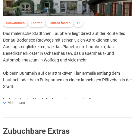
Schwimmen
Therme
Fahrrad fahren
+7
Das malerische Städtchen Laupheim liegt direkt auf der Route des
Donau-Bodensee-Radwegs mit seinen vielen Attraktionen und
Ausflugsmöglichkeiten, wie das Planetarium Laupheim, das
Benediktinerkloster in Ochsenhausen, das Bauernhaus- und
Automobilmuseum in Wolfegg und viele mehr.
Ob beim Bummeln auf der attraktiven Flaniermeile entlang dem
Laubach oder beim Entspannen an einem lauschigen Plätzchen in der
Stadt.
In der Nähe des Hotels finden sie folgende Ausflugsziele:
Mehr lesen
Historische Schmalspurbahn: 32 km
Planetarium und Sternwarte: 1 km
Kulturhaus Schloss Laupheim: 1 km
Zubuchbare Extras
Museum zur Geschichte von Christen und Juden: 1 km