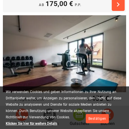
175,00 €
AB
P.P.
Wir
verwenden
Cookies
und
geben
Informationen
zu
Ihrer
Nutzung
an
455 €
Drittanbieter
weiter,
um
Anzeigen
zu
personalisieren,
den
Traffic
auf
diese
3 Tage, 2 Nächte
ab
p.P.
Website
zu
analysieren
und
Dienste
für
soziale
Medien
anbieten
zu
Einfach weg & abschalten!
können.
Durch
Benutzung
unserer
Website
akzeptieren
Sie
unsere
Richtlinien
zur
Verwendung
von
Cookies.
Bestätigen
2 x Übernachtung
Anrufen
Anfragen
Gutschein
Buchen
Klicken Sie hier für weitere Details
2 x Frühstück vom reichhaltigen Buffet