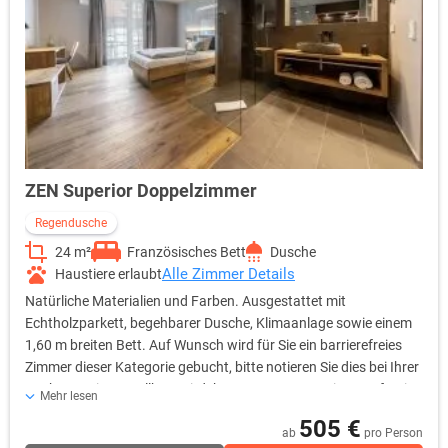
ZEN Superior Doppelzimmer
Regendusche
24 m²
Französisches Bett
Dusche
Alle Zimmer Details
Haustiere erlaubt
Natürliche Materialien und Farben. Ausgestattet mit
Echtholzparkett, begehbarer Dusche, Klimaanlage sowie einem
1,60 m breiten Bett. Auf Wunsch wird für Sie ein barrierefreies
Zimmer dieser Kategorie gebucht, bitte notieren Sie dies bei Ihrer
Buchung. Ein Zustellbett wird Ihnen gerne gegen einen Aufpreis
Mehr lesen
zur Verfügung gestellt.
505 €
ab
pro Person