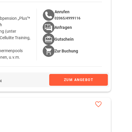
Anrufen
bpension „Plus"*
02065/4999116
ch
Anfragen
g (unter
llulite Training,
Gutschein
Thermenpools
Zur
Buchung
nen, u.v.m.
ranstaltungen und
zmannsdorf
ZUM ANGEBOT
N