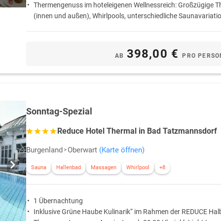
Thermengenuss im hoteleigenen Wellnessreich: Großzügige 
(innen und außen), Whirlpools, unterschiedliche Saunavariatio
Inkl. Burgenland Card: Erleben Sie die Fülle an kulturellen Ve
faszinierenden Ausflugszielen in der Umgebung von Bad Tat
398,00 €
AB
PRO PERSO
Sonntag-Spezial
Reduce Hotel Thermal in Bad Tatzmannsdorf
Burgenland
Oberwart
(Karte öffnen)
Sauna
Hallenbad
Massagen
Whirlpool
+8
1 Übernachtung
Inklusive Grüne Haube Kulinarik“ im Rahmen der REDUCE Halb