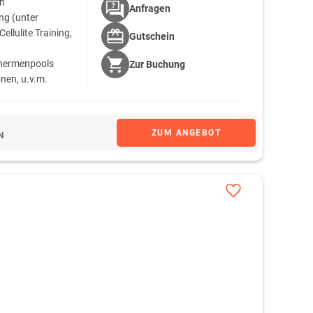
ch
Anfragen
g (unter
llulite Training,
Gutschein
Thermenpools
Zur
Buchung
nen, u.v.m.
ranstaltungen und
zmannsdorf
ZUM ANGEBOT
N