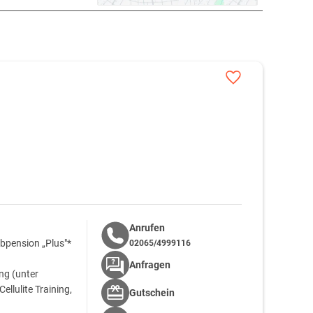
Anrufen
bpension „Plus"*
02065/4999116
Anfragen
g (unter
llulite Training,
Gutschein