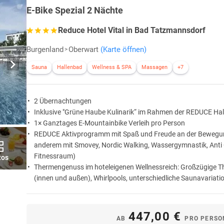
E-Bike Spezial 2 Nächte
Reduce Hotel Vital in Bad Tatzmannsdorf
Burgenland
Oberwart
(Karte öffnen)
Sauna
Hallenbad
Wellness & SPA
Massagen
+7
2 Übernachtungen
Inklusive "Grüne Haube Kulinarik“ im Rahmen der REDUCE Hal
1× Ganztages E-Mountainbike Verleih pro Person
REDUCE Aktivprogramm mit Spaß und Freude an der Bewegun
anderem mit Smovey, Nordic Walking, Wassergymnastik, Anti Ce
Fitnessraum)
tos
Thermengenuss im hoteleigenen Wellnessreich: Großzügige 
(innen und außen), Whirlpools, unterschiedliche Saunavariatio
Inkl. Burgenland Card: Erleben Sie die Fülle an kulturellen Ve
faszinierenden Ausflugszielen in der Umgebung von Bad Tat
447,00 €
AB
PRO PERSO