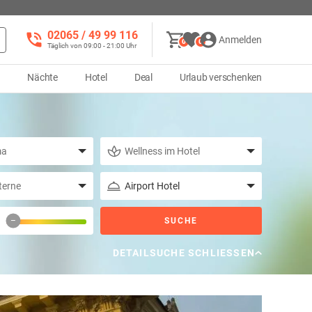
02065 / 49 ‌99 116
Anmelden
0
0
Täglich von 09:00 - 21:00 Uhr
d
Nächte
Hotel
Deal
Urlaub verschenken
–
SUCHE
DETAILSUCHE SCHLIESSEN