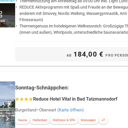
Thermennutzung am Anreisetag ab 09:00 Uhr inkl. Light Lun
REDUCE Aktivprogramm mit Spaß und Freude an der Bewegun
anderem mit Smovey, Nordic Walking, Wassergymnastik, Anti Ce
Fitnessraum)
tos
Thermengenuss im hoteleigenen Wellnessreich: Großzügige 
(innen und außen), Whirlpools, unterschiedliche Saunavariatio
Inkl. Burgenland Card: Erleben Sie die Fülle an kulturellen Ve
faszinierenden Ausflugszielen in der Umgebung von Bad Tat
184,00 €
AB
PRO PERSO
Sonntag-Schnäppchen:
Reduce Hotel Vital in Bad Tatzmannsdorf
Burgenland
Oberwart
(Karte öffnen)
Sauna
Hallenbad
Wellness & SPA
Massagen
+7