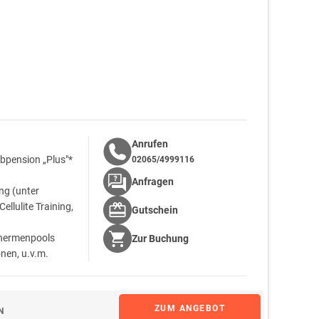
Anrufen
bpension „Plus"*
02065/4999116
Anfragen
g (unter
llulite Training,
Gutschein
Thermenpools
Zur
Buchung
nen, u.v.m.
ranstaltungen und
zmannsdorf
ZUM ANGEBOT
N