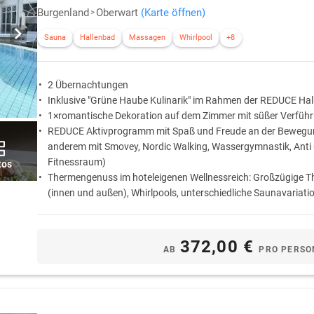
Burgenland
Oberwart
(Karte öffnen)
Sauna
Hallenbad
Massagen
Whirlpool
+8
2 Übernachtungen
Inklusive "Grüne Haube Kulinarik" im Rahmen der REDUCE Hal
1×romantische Dekoration auf dem Zimmer mit süßer Verfüh
REDUCE Aktivprogramm mit Spaß und Freude an der Bewegun
anderem mit Smovey, Nordic Walking, Wassergymnastik, Anti Ce
Fitnessraum)
tos
Thermengenuss im hoteleigenen Wellnessreich: Großzügige 
(innen und außen), Whirlpools, unterschiedliche Saunavariatio
Inkl. Burgenland Card: Erleben Sie die Fülle an kulturellen Ve
faszinierenden Ausflugszielen in der Umgebung von Bad Tat
372,00 €
AB
PRO PERSO