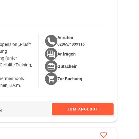
Anrufen
bpension „Plus"*
02065/4999116
rung
Anfragen
g (unter
llulite Training,
Gutschein
Thermenpools
Zur
Buchung
nen, u.v.m.
ranstaltungen und
zmannsdorf
ZUM ANGEBOT
N