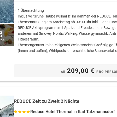
1 Übernachtung
Inklusive "Grüne Haube Kulinarik“ im Rahmen der REDUCE Hal
Thermennutzung am Anreisetag ab 09:00 Uhr inkl. Light Lun
REDUCE Aktivprogramm mit Spaß und Freude an der Bewegun
anderem mit Smovey, Nordic Walking, Wassergymnastik, Anti Ce
Fitnessraum)
tos
Thermengenuss im hoteleigenen Wellnessreich: Großzügige 
(innen und außen), Whirlpools, unterschiedliche Saunavariatio
Inkl. Burgenland Card: Erleben Sie die Fülle an kulturellen Ve
faszinierenden Ausflugszielen in der Umgebung von Bad Tat
209,00 €
AB
PRO PERSO
REDUCE Zeit zu Zweit 2 Nächte
Reduce Hotel Thermal in Bad Tatzmannsdorf