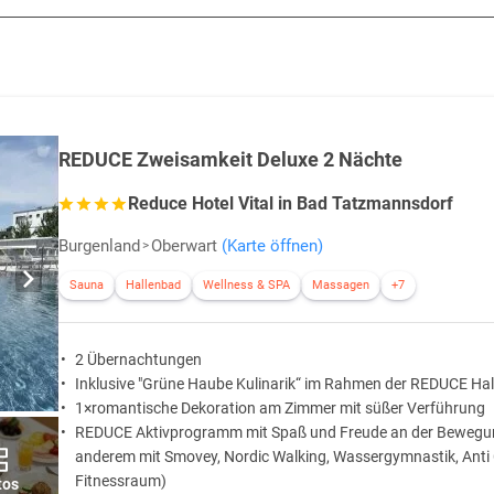
REDUCE Zweisamkeit Deluxe 2 Nächte
Reduce Hotel Vital in Bad Tatzmannsdorf
Burgenland
Oberwart
(Karte öffnen)
Sauna
Hallenbad
Wellness & SPA
Massagen
+7
2 Übernachtungen
Inklusive "Grüne Haube Kulinarik“ im Rahmen der REDUCE Hal
1×romantische Dekoration am Zimmer mit süßer Verführung
REDUCE Aktivprogramm mit Spaß und Freude an der Bewegun
anderem mit Smovey, Nordic Walking, Wassergymnastik, Anti Ce
Fitnessraum)
tos