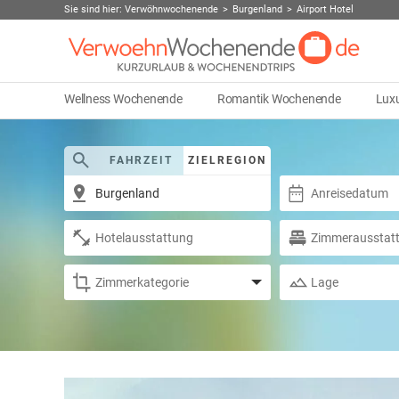
Sie sind hier:
Verwöhnwochenende
Burgenland
Airport Hotel
Wellness Wochenende
Romantik Wochenende
Lux
FAHRZEIT
ZIELREGION