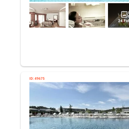
24 Fo
ID: 49675