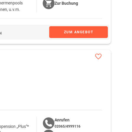
Thermenpools
Zur
Buchung
nen, u.v.m.
ranstaltungen und
zmannsdorf
ZUM ANGEBOT
N
Anrufen
pension „Plus"*
02065/4999116