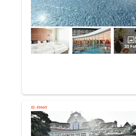
35 Fo
ID: 49669