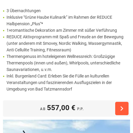
3 Übernachtungen
Inklusive "Grüne Haube Kulinarik“ im Rahmen der REDUCE
Halbpension „Plus"*
1×romantische Dekoration am Zimmer mit süßer Verführung
REDUCE Aktivprogramm mit Spaß und Freude an der Bewegung
(unter anderem mit Smovey, Nordic Walking, Wassergymnastik,
Anti Cellulite Training, Fitnessraum)
Thermengenuss im hoteleigenen Wellnessreich: Großzügige
Thermenpools (innen und außen), Whirlpools, unterschiedliche
Saunavariationen, u.v.m.
Inkl. Burgenland Card: Erleben Sie die Fülle an kulturellen
Veranstaltungen und faszinierenden Ausflugszielen in der
Umgebung von Bad Tatzmannsdorf
557,00 €
AB
P.P.