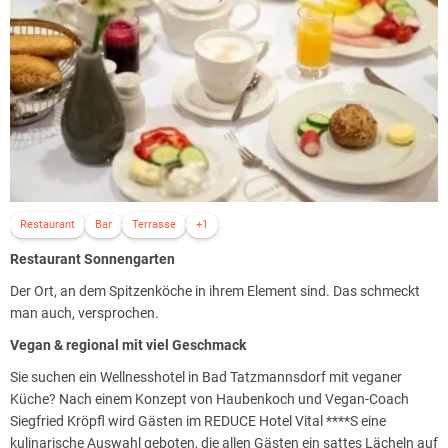
Thermenlandschaft im REDUCE Hotel Vital
Wärme, tiefe Entspannung und Regeneration. Tauchen Sie ein in groß
dimensionierte Pools mit Thermalwasser und lassen Sie sich sanft
umschmeicheln. Die bequemen Relax-Liegen, Strandkörbe und
Kuschelnester in der Therme lassen schnell entspannenden
Thermengenuss aufkommen.
Thermen-Innenpool mit wohltemperiertem Thermalwasser. Thermen-
Außenpool ausgestattet mit Massagebänken und gesäumt von einer
großzügigen Liegeterasse mit Liegewiese. Entdecken Sie puren
Thermengenuss - auch an verregneten Urlaubstagen.
Restaurant
Bar
Terrasse
+1
Whirlpool im Innenbereich. Anregend und regenerierend.
Restaurant Sonnengarten
Das Reich der Sinne
Der Ort, an dem Spitzenköche in ihrem Element sind. Das schmeckt
man auch, versprochen.
Inspirierender Thermengenuss: Das „Reich der Sinne“ ist eine
hoteleigene Thermen-, Sauna- und Sinneswelt auf 2000 m² mit
Vegan & regional mit viel Geschmack
Thermen-Innenpool, Thermen-Außenpool, Whirlpools und einer
Sie suchen ein Wellnesshotel in Bad Tatzmannsdorf mit veganer
großzügigen Liegewiese.
Küche? Nach einem Konzept von Haubenkoch und Vegan-Coach
Freuen Sie sich ebenso auf eine finnischen Sauna, ein Sudatorium,
Siegfried Kröpfl wird Gästen im REDUCE Hotel Vital ****S eine
eine Kräutersauna, ein Laconicum, eine Damensauna, ein Tepidarium,
kulinarische Auswahl geboten, die allen Gästen ein sattes Lächeln auf