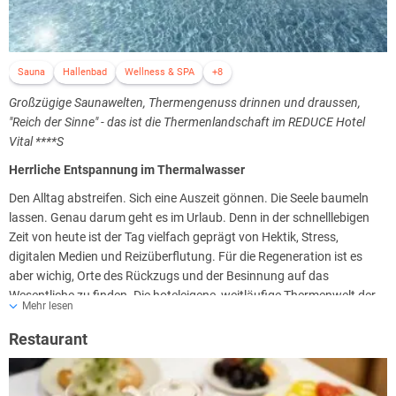
Sauna
Hallenbad
Wellness & SPA
+8
Großzügige Saunawelten, Thermengenuss drinnen und draussen,
"Reich der Sinne" - das ist die Thermenlandschaft im REDUCE Hotel
Vital ****S
Herrliche Entspannung im Thermalwasser
Den Alltag abstreifen. Sich eine Auszeit gönnen. Die Seele baumeln
lassen. Genau darum geht es im Urlaub. Denn in der schnelllebigen
Zeit von heute ist der Tag vielfach geprägt von Hektik, Stress,
digitalen Medien und Reizüberflutung. Für die Regeneration ist es
aber wichig, Orte des Rückzugs und der Besinnung auf das
Wesentliche zu finden. Die hoteleigene, weitläufige Thermenwelt der
Mehr lesen
Reduce Hotels ist ausschließlich von Hotelgästen zu benutzen.
Erleben Sie ungestörte Badefreuden im REDUCE Hotel Vital ****S
Restaurant
abseits der Hektik öffentlicher Badelandeschaften. Geben Sie sich der
Entspannung hin und genießen Sie wohlig warmes Thermalwasser.