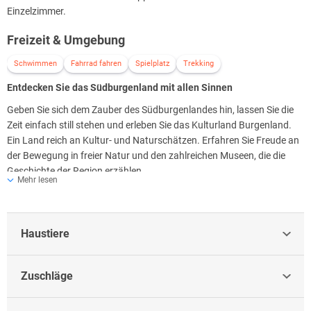
"Ich bevorzuge eine puristische Herangehensweise, denn guter
Einzelzimmer.
Geschmack braucht keine überflüssigen Zusätze“.
Freizeit & Umgebung
Deswegen widmet er sich auch mit großer Begeisterung und
Leidenschaft der veganen Küche: Pflanzliche, variantenreiche
Schwimmen
Fahrrad fahren
Spielplatz
Trekking
Gerichte stets auf den Punkt gebracht!
Entdecken Sie das Südburgenland mit allen Sinnen
REDUCE Halbpension "Plus"
Geben Sie sich dem Zauber des Südburgenlandes hin, lassen Sie die
Die REDUCE Halbpension "Plus" mit regionalen und zusätzlich
Zeit einfach still stehen und erleben Sie das Kulturland Burgenland.
veganen Köstlichkeiten. Gästen mit veganer Ernährungsweise oder
Ein Land reich an Kultur- und Naturschätzen. Erfahren Sie Freude an
jenen, die die pflanzliche Küche einmal probieren möchten, werden
der Bewegung in freier Natur und den zahlreichen Museen, die die
vom Frühstücksbuffet, Mittagslunch - bis zum Abendmenü - auch
Geschichte der Region erzählen.
Mehr lesen
vegan und kreativ zubereitete Gerichte geboten.
Vitales Frühstücksbuffet mit warmen und kalten Gerichten, frisch
gepresste Fruchtsäfte, frisches Obst und Gemüse, Schinken- und
Haustiere
Käsespezialitäten, 100% biologische Milch, geschmackige Omelettes
nach Wunsch für Sie zubereitet, herzhaftes Brot & Gebäck.
Mittag: Vitaler Light Lunch
Zuschläge
Süßer Nachmittag mit hausgemachtem Kuchen
Abend: 5-Gang Wahlmenü mit Salatvariationen