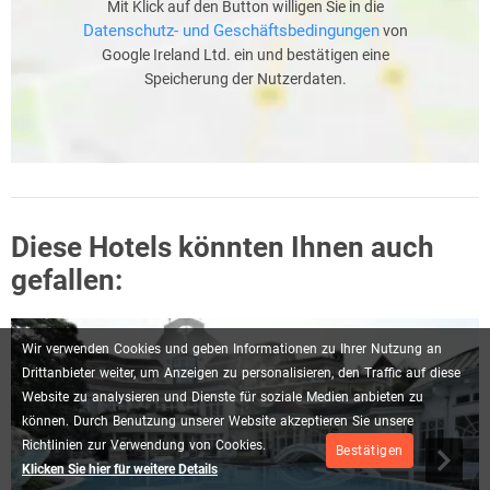
Mit Klick auf den Button willigen Sie in die
Datenschutz- und Geschäftsbedingungen
von
Google Ireland Ltd. ein und bestätigen eine
Speicherung der Nutzerdaten.
Diese Hotels könnten Ihnen auch
gefallen:
Wir
verwenden
Cookies
und
geben
Informationen
zu
Ihrer
Nutzung
an
Drittanbieter
weiter,
um
Anzeigen
zu
personalisieren,
den
Traffic
auf
diese
Website
zu
analysieren
und
Dienste
für
soziale
Medien
anbieten
zu
können.
Durch
Benutzung
unserer
Website
akzeptieren
Sie
unsere
Richtlinien
zur
Verwendung
von
Cookies.
Bestätigen
Klicken Sie hier für weitere Details