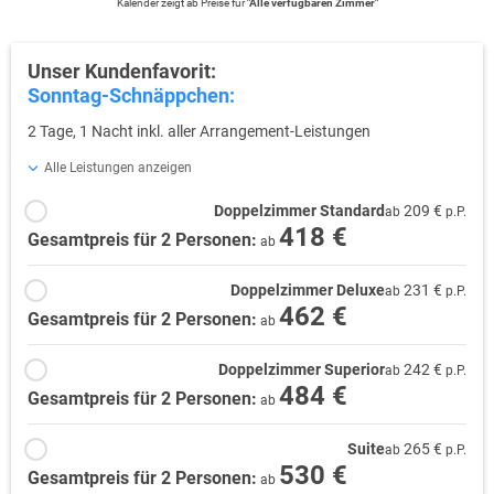
Kalender zeigt
ab
Preise für
"
Alle verfügbaren Zimmer
"
Unser Kundenfavorit:
Sonntag-Schnäppchen:
2 Tage, 1 Nacht inkl. aller Arrangement-Leistungen
Alle Leistungen anzeigen
Doppelzimmer Standard
209 €
ab
p.P.
418 €
Gesamtpreis für 2 Personen:
ab
Doppelzimmer Deluxe
231 €
ab
p.P.
462 €
Gesamtpreis für 2 Personen:
ab
Doppelzimmer Superior
242 €
ab
p.P.
484 €
Gesamtpreis für 2 Personen:
ab
Suite
265 €
ab
p.P.
530 €
Gesamtpreis für 2 Personen:
ab