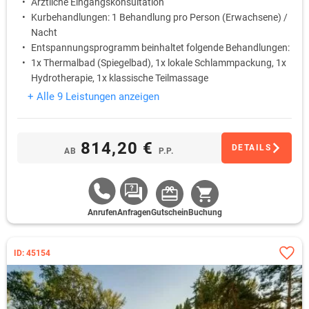
Ärztliche Eingangskonsultation
Kurbehandlungen: 1 Behandlung pro Person (Erwachsene) /
Nacht
Entspannungsprogramm beinhaltet folgende Behandlungen:
1x Thermalbad (Spiegelbad), 1x lokale Schlammpackung, 1x
Hydrotherapie, 1x klassische Teilmassage
Trinkkur
+ Alle 9 Leistungen anzeigen
814,20 €
DETAILS
AB
P.P.
Anrufen
Anfragen
Gutschein
Buchung
ID: 45154