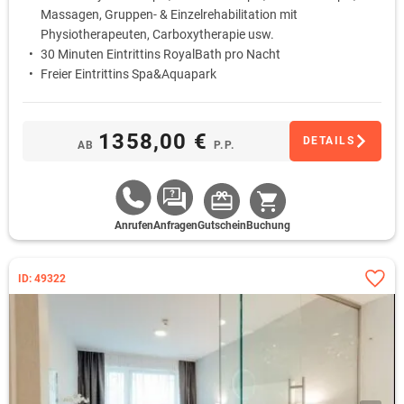
Massagen, Gruppen- & Einzelrehabilitation mit
Physiotherapeuten, Carboxytherapie usw.
30 Minuten Eintrittins RoyalBath pro Nacht
Freier Eintrittins Spa&Aquapark
1358,00 €
DETAILS
AB
P.P.
Anrufen
Anfragen
Gutschein
Buchung
ID: 49322