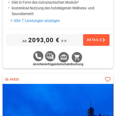
Diät in Form des nutrazeutischen Moduls*
kostenlose Nutzung des hoteleigenen Wellness- und
Saunabereich
kostenlose Nutzung des hoteleigenen Fitnessbereich
+ Alle 7 Leistungen anzeigen
2093,00 €
DETAILS
AB
P.P.
Anrufen
Anfragen
Gutschein
Buchung
ID: 49323