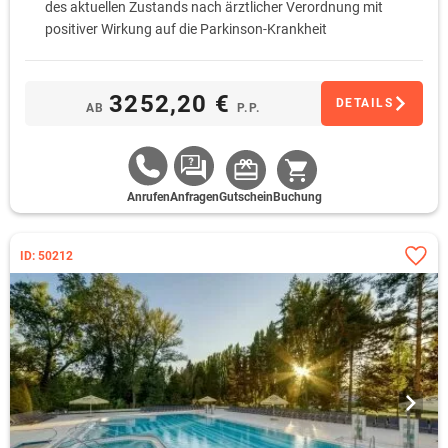
des aktuellen Zustands nach ärztlicher Verordnung mit
positiver Wirkung auf die Parkinson-Krankheit
auf der Grundlage einzigartiger natürlicher Heilmittel,
angemessene körperliche Aktivität, sensorischem Training,
Physiotherapie, usw.
3252,20 €
DETAILS
AB
P.P.
Diät in Form des nutrazeutischen Moduls*
zzgl. Kurtaxe
Anrufen
Anfragen
Gutschein
Buchung
ID: 50212