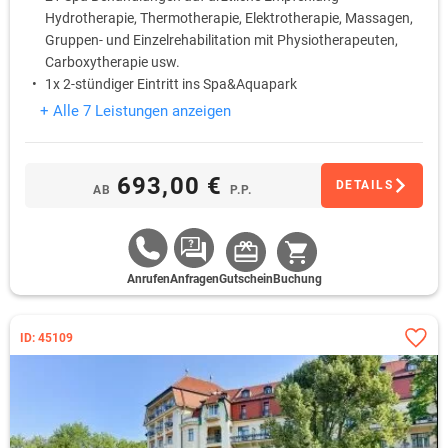
Hydrotherapie, Thermotherapie, Elektrotherapie, Massagen,
Gruppen- und Einzelrehabilitation mit Physiotherapeuten,
Carboxytherapie usw.
1x 2-stündiger Eintritt ins Spa&Aquapark
Freier Eintritt ins Schwimmbad Olympic
+ Alle 7 Leistungen anzeigen
693,00 €
DETAILS
AB
P.P.
Anrufen
Anfragen
Gutschein
Buchung
ID: 45109