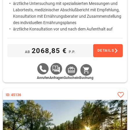
ärztliche Untersuchung mit spezialisierten Messungen und
Labortests, medizinischer Abschlußbericht mit Empfehlung,
Konsultation mit Ernährungsberater und Zusammenstellung
des individuellen Ernährungsplanes
ärztliche Konsultation vor und nach dem Aufenthalt auf
Anfrage
Ernährung mit den Schwerpunkten Aufklärung, Beratung,
Trinkkuren, gezielte Stoffwechselmessungen und natürliche
2068,85 €
DETAILS
AB
P.P.
Ergänzungsmittel
Kurbehandlungen und deren Zusammenstellung auf
Arztvorschrift basierend auf dem aktuellen
Gesundheitszustand*
Anrufen
Anfragen
Gutschein
Buchung
ID: 45136