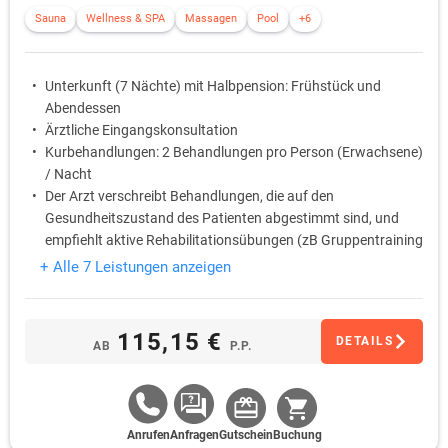
Sauna
Wellness & SPA
Massagen
Pool
+6
Unterkunft (7 Nächte) mit Halbpension: Frühstück und
Abendessen
Ärztliche Eingangskonsultation
Kurbehandlungen: 2 Behandlungen pro Person (Erwachsene)
/ Nacht
Der Arzt verschreibt Behandlungen, die auf den
Gesundheitszustand des Patienten abgestimmt sind, und
empfiehlt aktive Rehabilitationsübungen (zB Gruppentraining
oder Fitnesseinheiten)
+ Alle 7 Leistungen anzeigen
kostenlose Nutzung des hoteleigenen Fitnessbereich
kostenlose Nutzung des hoteleigenen Wellness- und
Saunabereich
115,15 €
DETAILS
AB
P.P.
Anrufen
Anfragen
Gutschein
Buchung