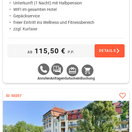
Unterkunft (1 Nacht) mit Halbpension
WIFI im gesamten Hotel
Gepäckservice
freier Eintritt ins Wellness und Fitnessbereich
zzgl. Kurtaxe
115,50 €
DETAILS
AB
P.P.
Anrufen
Anfragen
Gutschein
Buchung
ID: 50207