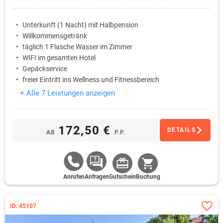
Unterkunft (1 Nacht) mit Halbpension
Willkommensgetränk
täglich 1 Flasche Wasser im Zimmer
WIFI im gesamten Hotel
Gepäckservice
freier Eintritt ins Wellness und Fitnessbereich
+ Alle 7 Leistungen anzeigen
172,50 €
DETAILS
AB
P.P.
Anrufen
Anfragen
Gutschein
Buchung
ID: 45107