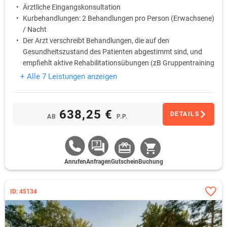
Ärztliche Eingangskonsultation
Kurbehandlungen: 2 Behandlungen pro Person (Erwachsene)
/ Nacht
Der Arzt verschreibt Behandlungen, die auf den
Gesundheitszustand des Patienten abgestimmt sind, und
empfiehlt aktive Rehabilitationsübungen (zB Gruppentraining
oder Fitnesseinheiten)
+ Alle 7 Leistungen anzeigen
kostenlose Nutzung des hoteleigenen Fitnessbereich
kostenlose Nutzung des hoteleigenen Wellness- und
Saunabereich
638,25 €
DETAILS
AB
P.P.
Anrufen
Anfragen
Gutschein
Buchung
ID: 45134