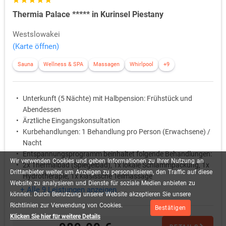
Thermia Palace ***** in Kurinsel Piestany
Westslowakei
(Karte öffnen)
Sauna
Wellness & SPA
Massagen
Whirlpool
+9
Unterkunft (5 Nächte) mit Halbpension: Frühstück und
Abendessen
Ärztliche Eingangskonsultation
Kurbehandlungen: 1 Behandlung pro Person (Erwachsene) /
Nacht
Entspannungsprogramm beinhaltet folgende Behandlungen:
Wir
verwenden
Cookies
und
geben
Informationen
zu
Ihrer
Nutzung
an
2x Thermalbad (Spiegelbad), 1x lokale Schlammpackung, 1x
Drittanbieter
weiter,
um
Anzeigen
zu
personalisieren,
den
Traffic
auf
diese
Hydrotherapie, 1x klasissche Teilmassage
Website
zu
analysieren
und
Dienste
für
soziale
Medien
anbieten
zu
Trinkkur
+ Alle 9 Leistungen anzeigen
können.
Durch
Benutzung
unserer
Website
akzeptieren
Sie
unsere
Richtlinien
zur
Verwendung
von
Cookies.
Bestätigen
Klicken Sie hier für weitere Details