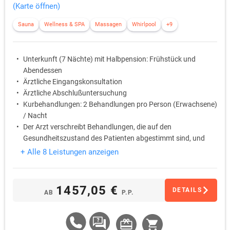
(Karte öffnen)
Sauna
Wellness & SPA
Massagen
Whirlpool
+9
Unterkunft (7 Nächte) mit Halbpension: Frühstück und
Abendessen
Ärztliche Eingangskonsultation
Ärztliche Abschlußuntersuchung
Kurbehandlungen: 2 Behandlungen pro Person (Erwachsene)
/ Nacht
Der Arzt verschreibt Behandlungen, die auf den
Gesundheitszustand des Patienten abgestimmt sind, und
empfiehlt aktive Rehabilitationsübungen (zB Gruppentraining
+ Alle 8 Leistungen anzeigen
oder Fitnesseinheiten)
kostenlose Nutzung des hoteleigenen Wellness- und
Saunabereich (je nach Hotel)
1457,05 €
DETAILS
AB
P.P.