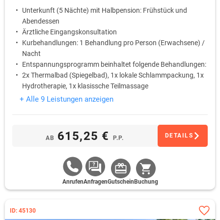
Unterkunft (5 Nächte) mit Halbpension: Frühstück und
Abendessen
Ärztliche Eingangskonsultation
Kurbehandlungen: 1 Behandlung pro Person (Erwachsene) /
Nacht
Entspannungsprogramm beinhaltet folgende Behandlungen:
2x Thermalbad (Spiegelbad), 1x lokale Schlammpackung, 1x
Hydrotherapie, 1x klasissche Teilmassage
Trinkkur
+ Alle 9 Leistungen anzeigen
615,25 €
DETAILS
AB
P.P.
Anrufen
Anfragen
Gutschein
Buchung
ID: 45130