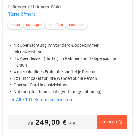
Thüringen
Thüringer Wald
(Karte öffnen)
Sauna
Massagen
Dampfbad
Ruheraum
4 x Übernachtung im Standard-Doppelzimmer
Inklusivleistung
4 x Abendessen (Buffet) im Rahmen der Halbpension je
Person
4 x reichhaltiges Frühstücksbuffet je Person
1x Lunchpaket für Ihre Wandertour je Person
Oberhof Card Inklusivleistung
Nutzung des Tennisplatz (witterungsabhängig)
Inklusivleistung
+ Alle 10 Leistungen anzeigen
249,00 €
DETAILS
AB
P.P.