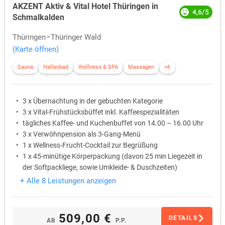
AKZENT Aktiv & Vital Hotel Thüringen in
4,6/5
Schmalkalden
Thüringen
Thüringer Wald
(Karte öffnen)
Sauna
Hallenbad
Wellness & SPA
Massagen
+6
3 x Übernachtung in der gebuchten Kategorie
3 x Vital-Frühstücksbüffet inkl. Kaffeespezialitäten
tägliches Kaffee- und Kuchenbuffet von 14.00 – 16.00 Uhr
3 x Verwöhnpension als 3-Gang-Menü
1 x Wellness-Frucht-Cocktail zur Begrüßung
1 x 45-minütige Körperpackung (davon 25 min Liegezeit in
der Softpackliege, sowie Umkleide- & Duschzeiten)
+ Alle 8 Leistungen anzeigen
509,00 €
DETAILS
AB
P.P.