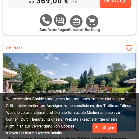
369,00 €
DETAILS
AB
P.P.
Anrufen
Anfragen
Gutschein
Buchung
ID: 19365
Wir
verwenden
Cookies
und
geben
Informationen
zu
Ihrer
Nutzung
an
Drittanbieter
weiter,
um
Anzeigen
zu
personalisieren,
den
Traffic
auf
diese
Website
zu
analysieren
und
Dienste
für
soziale
Medien
anbieten
zu
können.
Durch
Benutzung
unserer
Website
akzeptieren
Sie
unsere
Richtlinien
zur
Verwendung
von
Cookies.
Bestätigen
Klicken Sie hier für weitere Details