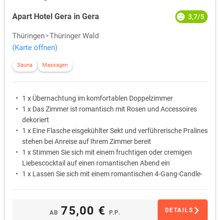
Apart Hotel Gera in Gera
3,7/5
Thüringen
Thüringer Wald
(Karte öffnen)
Sauna
Massagen
1 x Übernachtung im komfortablen Doppelzimmer
1 x Das Zimmer ist romantisch mit Rosen und Accessoires
dekoriert
1 x Eine Flasche eisgekühlter Sekt und verführerische Pralines
stehen bei Anreise auf Ihrem Zimmer bereit
1 x Stimmen Sie sich mit einem fruchtigen oder cremigen
Liebescocktail auf einen romantischen Abend ein
1 x Lassen Sie sich mit einem romantischen 4-Gang-Candle-
Light-Dinner am liebevoll gedeckten Tisch verwöhnen
1 x Schlafen Sie am ersten Morgen ungestört aus … Das
Frühstück wird Ihnen auf Wunsch als Bettfrühstück auf das
75,00 €
DETAILS
AB
P.P.
Zimmer gebracht