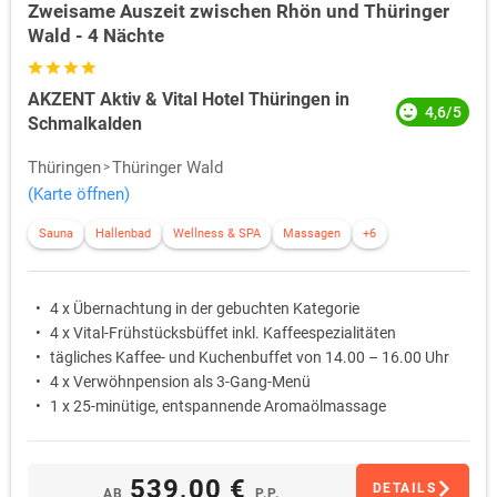
Zweisame Auszeit zwischen Rhön und Thüringer
Wald - 4 Nächte
AKZENT Aktiv & Vital Hotel Thüringen in
4,6/5
Schmalkalden
Thüringen
Thüringer Wald
(Karte öffnen)
Sauna
Hallenbad
Wellness & SPA
Massagen
+6
4 x Übernachtung in der gebuchten Kategorie
4 x Vital-Frühstücksbüffet inkl. Kaffeespezialitäten
tägliches Kaffee- und Kuchenbuffet von 14.00 – 16.00 Uhr
4 x Verwöhnpension als 3-Gang-Menü
1 x 25-minütige, entspannende Aromaölmassage
539,00 €
DETAILS
AB
P.P.