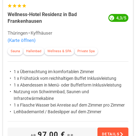
Wellness-Hotel Residenz in Bad
4,3/5
Frankenhausen
Thüringen
Kyffhäuser
(Karte öffnen)
Sauna
Hallenbad
Wellness & SPA
Private Spa
1 x Übernachtung im komfortablen Zimmer
1 x Frühstück vom reichhaltigen Buffet Inklusivleistung
1 x Abendessen in Menü- oder Buffetform Inklusivleistung
Nutzung von Schwimmbad, Saunen und
Infrarotwärmekabine
1 x Flasche Wasser bei Anreise auf dem Zimmer pro Zimmer
Leihbademantel / Badeslipper auf dem Zimmer
97,00 €
DETAILS
AB
P.P.