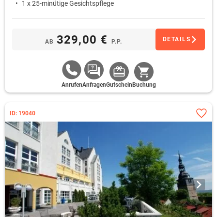
1 x 25-minütige Gesichtspflege
329,00 €
DETAILS
AB
P.P.
Anrufen
Anfragen
Gutschein
Buchung
ID: 19040