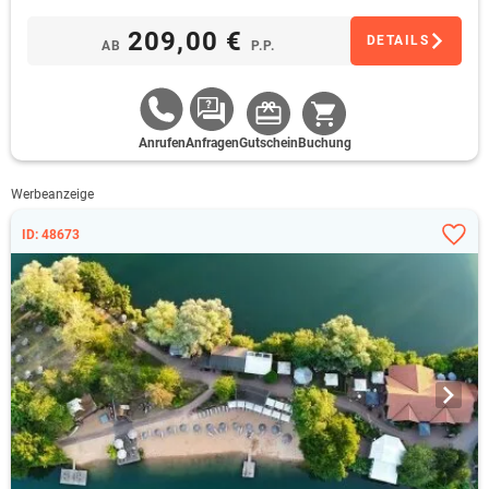
209,00 €
DETAILS
AB
P.P.
Anrufen
Anfragen
Gutschein
Buchung
Werbeanzeige
ID: 48673