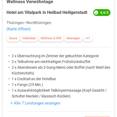
Wellness Verwöhntage
Hotel am Vitalpark in Heilbad Heiligenstadt
4,4/5
Thüringen
Nordthüringen
(Karte öffnen)
Sauna
Hallenbad
Wellness & SPA
Massagen
+11
2 x Übernachtung im Zimmer der gebuchten Kategorie
2 x Teilnahme am reichhaltigen Frühstücksbuffet
2 x Abendessen als 3-Gang-Menü oder Buffet (nach Wahl des
Küchenchefs)
1 x Cocktail an der Hotelbar
1 x Fango (25 Min.)
1 x Auswahlmöglichkeit Teilkörpermassage (Kopf-Gesicht /
Schulter-Nacken / klassisch Rücken)
+ Alle 7 Leistungen anzeigen