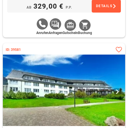
329,00 €
DETAILS
AB
P.P.
Anrufen
Anfragen
Gutschein
Buchung
ID: 39581