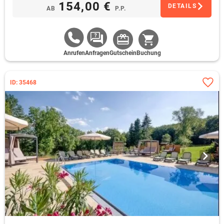
154,00 €
DETAILS
AB
P.P.
Anrufen
Anfragen
Gutschein
Buchung
ID: 35468