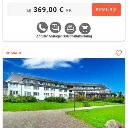
369,00 €
DETAILS
AB
P.P.
Anrufen
Anfragen
Gutschein
Buchung
ID: 50410