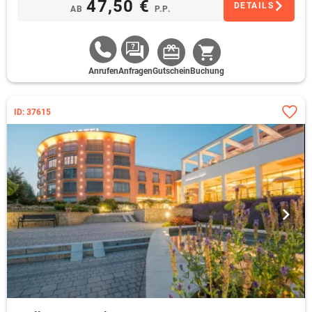
47,50 €
DETAILS
AB
P.P.
Anrufen
Anfragen
Gutschein
Buchung
ID: 37615