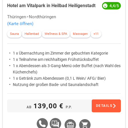
Hotel am Vitalpark in Heilbad Heiligenstadt
4,4/5
Thüringen
Nordthüringen
(Karte öffnen)
Sauna
Hallenbad
Wellness & SPA
Massagen
+11
1 x Übernachtung im Zimmer der gebuchten Kategorie
1 x Teilnahme am reichhaltigen Frühstücksbuffet
1 x Abendessen als 3-Gang-Menü oder Buffet (nach Wahl des
Küchenchefs)
1 x Getränk zum Abendessen (0,1 L Wein/ AFG/ Bier)
Nutzung der großen Bade- und Saunalandschaft
139,00 €
DETAILS
AB
P.P.