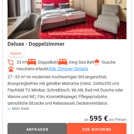
Deluxe - Doppelzimmer
Kamin
33 m²
Doppelbett
King Size Bett
Dusche
Alle Zimmer Details
Haustiere erlaubt
27–33 m² im modernen hochwertigen Stil eingerichtet,
Boxspringbetten mit geteilter Matratze (mind. 2x90x200 cm)
Flachbild TV, Minibar, Schreibtisch, WLAN, Bad mit Dusche oder
Wanne und WC, Fön, Kosmetikspiegel, Pflegeprodukte,
gemütliche Sitzecke und Relaxsessel, Deckenventilator,
Mehr lesen
Kaffeestation, Zimmersafe, und Kamin.
595 €
ab
pro Person
ANFRAGEN
ZUR BUCHUNG