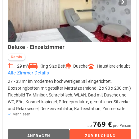
Deluxe - Einzelzimmer
Kamin
29 m²
King Size Bett
Dusche
Haustiere erlaubt
Alle Zimmer Details
27 - 33 m² im modernen hochwertigen Stil eingerichtet,
Boxspringbetten mit geteilter Matratze (miond. 2 x 90 x 200 cm )
Flachbild TV, Minibar, Schreibtisch, WLAN, Bad mit Dusche und
WC, Fön, Kosmetikspiegel, Pflegeprodukte, gemütlicher Sitzecke
und Relaxsessel, Deckenventilator, Kaffeestation, Zimmersafe
Mehr lesen
und Kamin.
769 €
ab
pro Person
ANFRAGEN
ZUR BUCHUNG