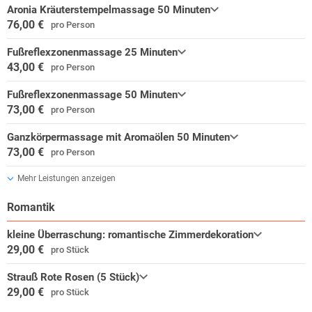
Sparten Ballett und Jugendtheater ergänzt.
Aronia Kräuterstempelmassage 50 Minuten
76,00 €
pro Person
Mini-a-Thür Ruhla
Fußreflexzonenmassage 25 Minuten
Detailgetreue Modelle Thüringer Bauwerke werden Sie in Staunen
43,00 €
pro Person
versetzen! Liebevoll gestaltete Alltagsszenen lassen die Modellwelt
fast real erscheinen.
Fußreflexzonenmassage 50 Minuten
73,00 €
pro Person
uvm.
Ganzkörpermassage mit Aromaölen 50 Minuten
73,00 €
pro Person
Mehr Leistungen anzeigen
Romantik
kleine Überraschung: romantische Zimmerdekoration
29,00 €
pro Stück
Strauß Rote Rosen (5 Stück)
29,00 €
pro Stück