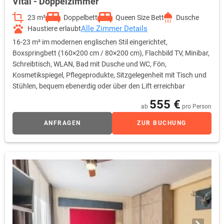
Vital - Doppelzimmer
23 m²
Doppelbett
Queen Size Bett
Dusche
Alle Zimmer Details
Haustiere erlaubt
16-23 m² im modernen englischen Stil eingerichtet,
Boxspringbett (160×200 cm / 80×200 cm), Flachbild TV, Minibar,
Schreibtisch, WLAN, Bad mit Dusche und WC, Fön,
Kosmetikspiegel, Pflegeprodukte, Sitzgelegenheit mit Tisch und
Stühlen, bequem ebenerdig oder über den Lift erreichbar
555 €
ab
pro Person
ANFRAGEN
ZUR BUCHUNG