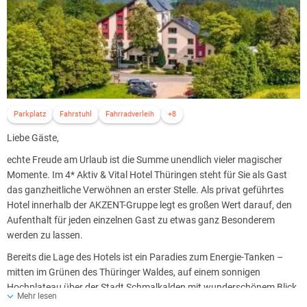
Parkplatz
Fahrstuhl
Fahrradverleih
+8
Liebe Gäste,
echte Freude am Urlaub ist die Summe unendlich vieler magischer
Momente. Im 4* Aktiv & Vital Hotel Thüringen steht für Sie als Gast
das ganzheitliche Verwöhnen an erster Stelle. Als privat geführtes
Hotel innerhalb der AKZENT-Gruppe legt es großen Wert darauf, den
Aufenthalt für jeden einzelnen Gast zu etwas ganz Besonderem
werden zu lassen.
Bereits die Lage des Hotels ist ein Paradies zum Energie-Tanken –
mitten im Grünen des Thüringer Waldes, auf einem sonnigen
Hochplateau über der Stadt Schmalkalden mit wunderschönem Blick
Mehr lesen
über das Tal, sowie auf die Rhön und den Rennsteig. Ob Wanderer,