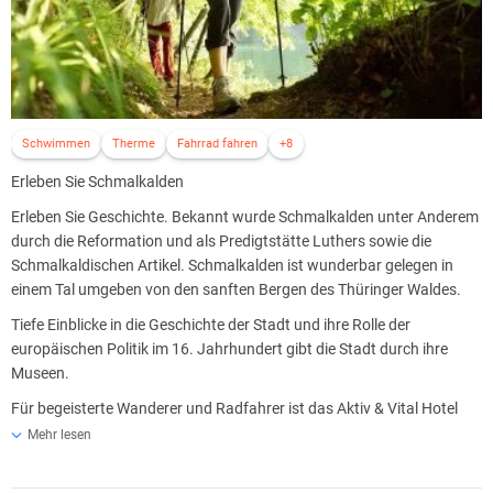
Schwimmen
Therme
Fahrrad fahren
+8
Erleben Sie Schmalkalden
Erleben Sie Geschichte. Bekannt wurde Schmalkalden unter Anderem
durch die Reformation und als Predigtstätte Luthers sowie die
Schmalkaldischen Artikel. Schmalkalden ist wunderbar gelegen in
einem Tal umgeben von den sanften Bergen des Thüringer Waldes.
Tiefe Einblicke in die Geschichte der Stadt und ihre Rolle der
europäischen Politik im 16. Jahrhundert gibt die Stadt durch ihre
Museen.
Für begeisterte Wanderer und Radfahrer ist das Aktiv & Vital Hotel
Thüringen in perfekter Lage als Ausgangspunkt für längere
Mehr lesen
Tagestouren. Spezielle Strecken- und Wanderkarten hält das Hotel für
Sie bereit.