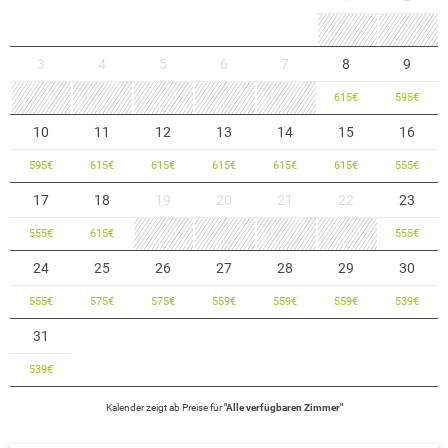
3
4
5
6
7
8
9
615
€
595
€
10
11
12
13
14
15
16
595
€
615
€
615
€
615
€
615
€
615
€
555
€
17
18
19
20
21
22
23
555
€
615
€
555
€
24
25
26
27
28
29
30
555
€
575
€
575
€
559
€
559
€
559
€
539
€
31
539
€
Kalender zeigt
ab
Preise für
"
Alle verfügbaren Zimmer
"