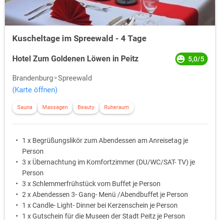
Kuscheltage im Spreewald - 4 Tage
Hotel Zum Goldenen Löwen in Peitz
5,0/5
Brandenburg
Spreewald
(Karte öffnen)
Sauna
Massagen
Beauty
Ruheraum
1 x Begrüßungslikör zum Abendessen am Anreisetag je
Person
3 x Übernachtung im Komfortzimmer (DU/WC/SAT- TV) je
Person
3 x Schlemmerfrühstück vom Buffet je Person
2 x Abendessen 3- Gang- Menü /Abendbuffet je Person
1 x Candle- Light- Dinner bei Kerzenschein je Person
1 x Gutschein für die Museen der Stadt Peitz je Person