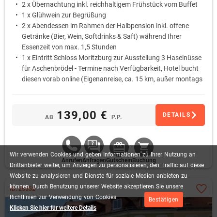
2 x Übernachtung inkl. reichhaltigem Frühstück vom Buffet
1 x Glühwein zur Begrüßung
2 x Abendessen im Rahmen der Halbpension inkl. offene
Getränke (Bier, Wein, Softdrinks & Saft) während Ihrer
Essenzeit von max. 1,5 Stunden
1 x Eintritt Schloss Moritzburg zur Ausstellung 3 Haselnüsse
für Aschenbrödel - Termine nach Verfügbarkeit, Hotel bucht
diesen vorab online (Eigenanreise, ca. 15 km, außer montags
im Januar)
1 x Geschenk für Sie: DVD 3 Haselnüsse für Aschenbrödel
(pro Zimmer)
139,00 €
DETAILS
AB
P.P.
Saunanutzung (täglich von 15:00 - 21:00 Uhr)
Wir
verwenden
Cookies
und
geben
Informationen
zu
Ihrer
Nutzung
an
Anrufen
Anfragen
Gutschein
Buchung
Drittanbieter
weiter,
um
Anzeigen
zu
personalisieren,
den
Traffic
auf
diese
Website
zu
analysieren
und
Dienste
für
soziale
Medien
anbieten
zu
können.
Durch
Benutzung
unserer
Website
akzeptieren
Sie
unsere
ID: 25552
Richtlinien
zur
Verwendung
von
Cookies.
Bestätigen
Klicken Sie hier für weitere Details