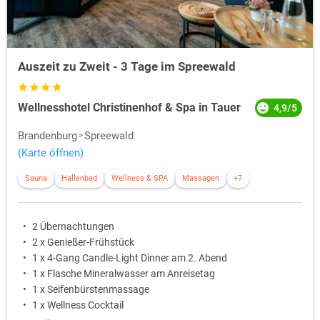
Auszeit zu Zweit - 3 Tage im Spreewald
Wellnesshotel Christinenhof & Spa in Tauer
4,9/5
Brandenburg
Spreewald
(Karte öffnen)
Sauna
Hallenbad
Wellness & SPA
Massagen
+7
2 Übernachtungen
2 x Genießer-Frühstück
1 x 4-Gang Candle-Light Dinner am 2. Abend
1 x Flasche Mineralwasser am Anreisetag
1 x Seifenbürstenmassage
1 x Wellness Cocktail