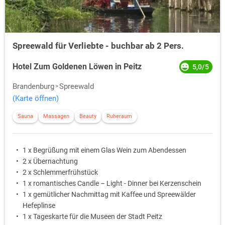
Spreewald für Verliebte - buchbar ab 2 Pers.
Hotel Zum Goldenen Löwen in Peitz
5,0/5
Brandenburg
Spreewald
(Karte öffnen)
Sauna
Massagen
Beauty
Ruheraum
1 x Begrüßung mit einem Glas Wein zum Abendessen
2 x Übernachtung
2 x Schlemmerfrühstück
1 x romantisches Candle – Light - Dinner bei Kerzenschein
1 x gemütlicher Nachmittag mit Kaffee und Spreewälder
Hefeplinse
1 x Tageskarte für die Museen der Stadt Peitz