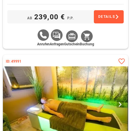
239,00 €
DETAILS
AB
P.P.
Anrufen
Anfragen
Gutschein
Buchung
ID: 49991