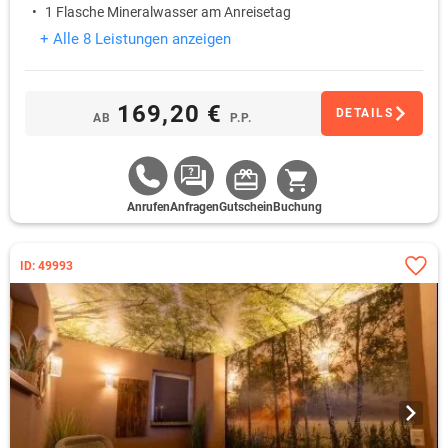
1 Flasche Mineralwasser am Anreisetag
+ Alle 8 Leistungen anzeigen
169,20 €
DETAILS
AB
P.P.
Anrufen
Anfragen
Gutschein
Buchung
ID: 49993