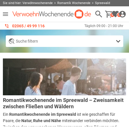
Sie sind hier:
Verwöhnwochenende
Romantik Wochenende
Spreewald
0
0
02065 / 49 ‌99 116
Täglich 09:00 - 21:00 Uhr
Suche filtern
Romantikwochenende im Spreewald – Zweisamkeit
zwischen Fließen und Wäldern
Ein
Romantikwochenende im Spreewald
ist wie geschaffen für
Paare, die
Natur, Ruhe und Nähe
miteinander verbinden möchten.
Zwischen den verwunschenen Wasserwegen, alten Bäumen und