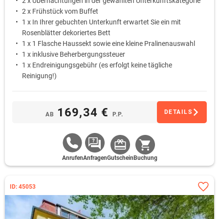
2 x Übernachtungen in der gewählten Unterkunftskategorie
2 x Frühstück vom Buffet
1 x In Ihrer gebuchten Unterkunft erwartet Sie ein mit
Rosenblätter dekoriertes Bett
1 x 1 Flasche Haussekt sowie eine kleine Pralinenauswahl
1 x inklusive Beherbergungssteuer
1 x Endreinigungsgebühr (es erfolgt keine tägliche
Reinigung!)
169,34 €
DETAILS
AB
P.P.
Anrufen
Anfragen
Gutschein
Buchung
ID: 45053