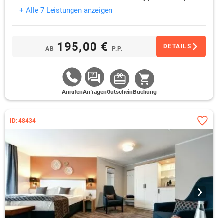
Zimmer
+ Alle 7 Leistungen anzeigen
195,00 €
DETAILS
AB
P.P.
Anrufen
Anfragen
Gutschein
Buchung
ID: 48434