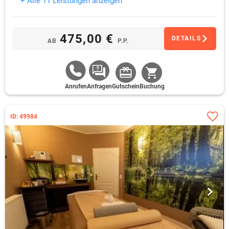
+ Alle 11 Leistungen anzeigen
475,00 €
DETAILS
AB
P.P.
Anrufen
Anfragen
Gutschein
Buchung
ID: 49984