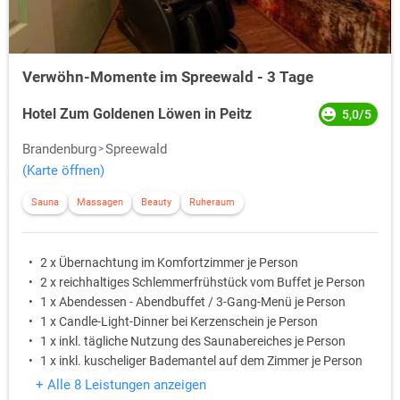
Verwöhn-Momente im Spreewald - 3 Tage
Hotel Zum Goldenen Löwen in Peitz
5,0/5
Brandenburg
Spreewald
(Karte öffnen)
Sauna
Massagen
Beauty
Ruheraum
2 x Übernachtung im Komfortzimmer je Person
2 x reichhaltiges Schlemmerfrühstück vom Buffet je Person
1 x Abendessen - Abendbuffet / 3-Gang-Menü je Person
1 x Candle-Light-Dinner bei Kerzenschein je Person
1 x inkl. tägliche Nutzung des Saunabereiches je Person
1 x inkl. kuscheliger Bademantel auf dem Zimmer je Person
+ Alle 8 Leistungen anzeigen