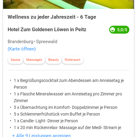
Wellness zu jeder Jahreszeit - 6 Tage
Hotel Zum Goldenen Löwen in Peitz
5,0/5
Brandenburg
Spreewald
(Karte öffnen)
Sauna
Massagen
Beauty
Ruheraum
1 x Begrüßungscocktail zum Abendessen am Anreisetag je
Person
1 x Flasche Mineralwasser am Anreisetag pro Zimmer pro
Zimmer
5 x Übernachtung im Komfort- Doppelzimmer je Person
5 x Schlemmerfrühstück vom Buffet je Person
1 x Candle- Light- Dinner je Person
1 x 20 min Rückenrelax- Massage auf der Medi- Stream je
Person
+ Alle 9 Leistungen anzeigen