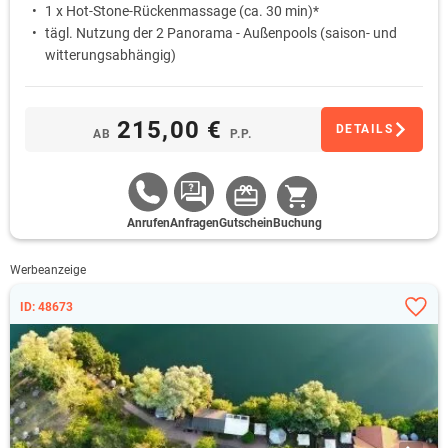
1 x Hot-Stone-Rückenmassage (ca. 30 min)*
tägl. Nutzung der 2 Panorama - Außenpools (saison- und
witterungsabhängig)
tägl. Nutzung des Saunabereiches (15-21 Uhr)
215,00 €
DETAILS
AB
P.P.
Anrufen
Anfragen
Gutschein
Buchung
Werbeanzeige
ID: 48673