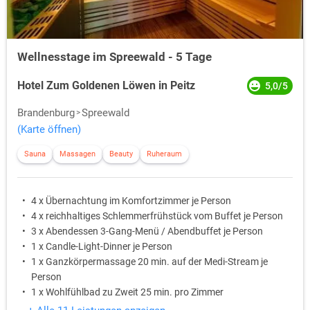
Wellnesstage im Spreewald - 5 Tage
Hotel Zum Goldenen Löwen in Peitz
5,0/5
Brandenburg
Spreewald
(Karte öffnen)
Sauna
Massagen
Beauty
Ruheraum
4 x Übernachtung im Komfortzimmer je Person
4 x reichhaltiges Schlemmerfrühstück vom Buffet je Person
3 x Abendessen 3-Gang-Menü / Abendbuffet je Person
1 x Candle-Light-Dinner je Person
1 x Ganzkörpermassage 20 min. auf der Medi-Stream je
Person
1 x Wohlfühlbad zu Zweit 25 min. pro Zimmer