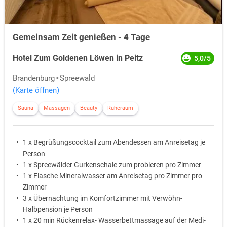
Gemeinsam Zeit genießen - 4 Tage
Hotel Zum Goldenen Löwen in Peitz
5,0/5
Brandenburg
Spreewald
(Karte öffnen)
Sauna
Massagen
Beauty
Ruheraum
1 x Begrüßungscocktail zum Abendessen am Anreisetag je
Person
1 x Spreewälder Gurkenschale zum probieren pro Zimmer
1 x Flasche Mineralwasser am Anreisetag pro Zimmer pro
Zimmer
3 x Übernachtung im Komfortzimmer mit Verwöhn-
Halbpension je Person
1 x 20 min Rückenrelax- Wasserbettmassage auf der Medi-