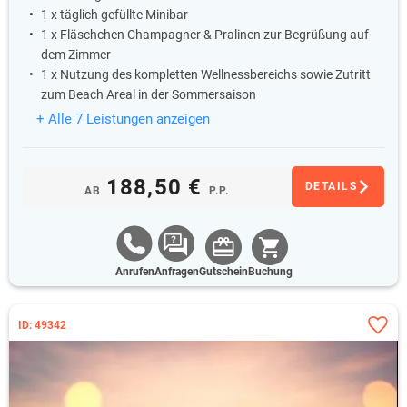
1 x täglich gefüllte Minibar
1 x Fläschchen Champagner & Pralinen zur Begrüßung auf
dem Zimmer
1 x Nutzung des kompletten Wellnessbereichs sowie Zutritt
zum Beach Areal in der Sommersaison
+ Alle 7 Leistungen anzeigen
188,50 €
DETAILS
AB
P.P.
Anrufen
Anfragen
Gutschein
Buchung
ID: 49342