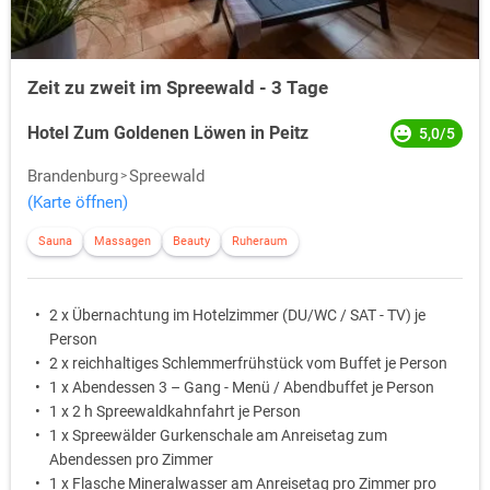
Zeit zu zweit im Spreewald - 3 Tage
Hotel Zum Goldenen Löwen in Peitz
5,0/5
Brandenburg
Spreewald
(Karte öffnen)
Sauna
Massagen
Beauty
Ruheraum
2 x Übernachtung im Hotelzimmer (DU/WC / SAT - TV) je
Person
2 x reichhaltiges Schlemmerfrühstück vom Buffet je Person
1 x Abendessen 3 – Gang - Menü / Abendbuffet je Person
1 x 2 h Spreewaldkahnfahrt je Person
1 x Spreewälder Gurkenschale am Anreisetag zum
Abendessen pro Zimmer
1 x Flasche Mineralwasser am Anreisetag pro Zimmer pro