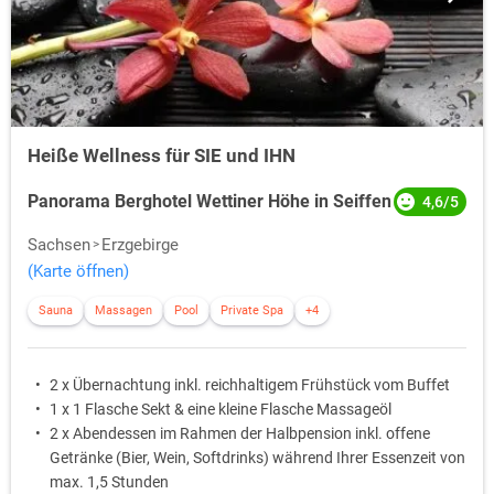
Heiße Wellness für SIE und IHN
Panorama Berghotel Wettiner Höhe in Seiffen
4,6/5
Sachsen
Erzgebirge
(Karte öffnen)
Sauna
Massagen
Pool
Private Spa
+4
2 x Übernachtung inkl. reichhaltigem Frühstück vom Buffet
1 x 1 Flasche Sekt & eine kleine Flasche Massageöl
2 x Abendessen im Rahmen der Halbpension inkl. offene
Getränke (Bier, Wein, Softdrinks) während Ihrer Essenzeit von
max. 1,5 Stunden