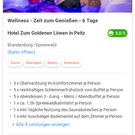
Wellness - Zeit zum Genießen - 6 Tage
Hotel Zum Goldenen Löwen in Peitz
5,0/5
Brandenburg
Spreewald
(Karte öffnen)
Sauna
Massagen
Beauty
Ruheraum
5 x Übernachtung im Komfortzimmer je Person
5 x reichhaltiges Schlemmerfrühstück vom Buffet je Person
5 x Abendessen 3 - Gang – Menü / Abendbuffet je Person
1 x ca. 1,5h Spreewaldkahnfahrt je Person
1 x inkl. tägliche Nutzung des Saunabereiches je Person
1 x inkl. kuscheliger Bademantel auf dem Zimmer je Person
+ Alle 9 Leistungen anzeigen