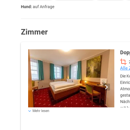
Hund:
auf Anfrage
Zimmer
Dop
Alle
Die K
Einri
Atmos
gesta
Nächt
mit h
Mehr lesen
Leselampen und Steckdosen direkt am Bett bieten zusä
Farben schaffen eine wohnliche Umgebung. Einige Zimme
Dachschrägen oder sichtbare Holzbalken, die dem Raum 