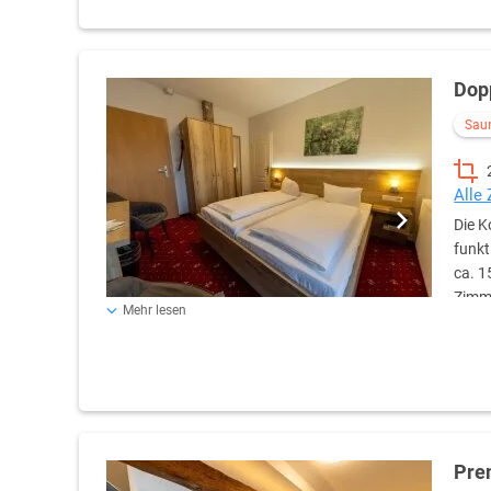
gehören kostenfreies WLAN, ein Flachbild-TV (32–55 Zoll)
Tisch. Eine kostenlose Wasserflasche steht bei Anreise f
über eine regulierbare Heizung. Das helle, gepflegte Bad
Kosmetikartikeln (Seife & Shampoo) sowie praktischer A
Dop
Sau
Alle
Die K
funkt
ca. 1
Zimme
Mehr lesen
Das bequeme Doppelbett (180 × 200 cm) mit Leselampen 
Zur Ausstattung gehören außerdem kostenfreies WLAN, ein
sowie eine gemütliche Sitzmöglichkeit. Eine kostenlose Wa
sind Nichtraucherzimmer und beheizbar. Der private Balko
entspannt ausklingen zu lassen. Das moderne Badezimme
Kosmetikartikeln (Seife & Shampoo) sowie praktischer A
Pre