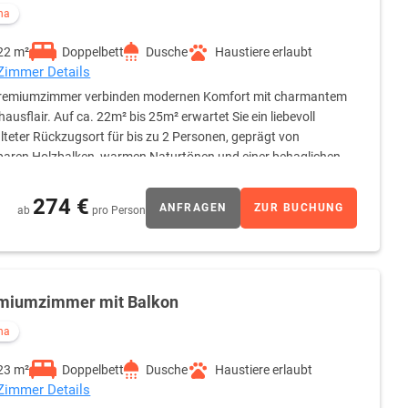
na
22 m²
Doppelbett
Dusche
Haustiere erlaubt
 Zimmer Details
Premiumzimmer verbinden modernen Komfort mit charmantem
ausflair. Auf ca. 22m² bis 25m² erwartet Sie ein liebevoll
lteter Rückzugsort für bis zu 2 Personen, geprägt von
baren Holzbalken, warmen Naturtönen und einer behaglichen
) mit hochwertiger Bettwäsche, Kissenauswahl, Leselampen
te. Eine dezente Ambientebeleuchtung unterstreicht die
274 €
ANFRAGEN
ZUR BUCHUNG
ab
pro Person
ät stehen Ihnen eine gemütliche Sitzmöglichkeit, ein
hbildschirm mit kostenfreiem WLAN zur Verfügung. Der
nden den Wohnkomfort ab. Ein besonderes Highlight ist die Tee-
 perfekt für eine kleine Auszeit im Zimmer. Das moderne
ern & Badetüchern, Kosmetikartikeln (Seife & Shampoo) sowie
miumzimmer mit Balkon
 sich um ein Nichtraucherzimmer.
na
23 m²
Doppelbett
Dusche
Haustiere erlaubt
 Zimmer Details