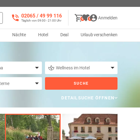
02065 / 49 ‌99 116
Anmelden
0
0
Täglich von 09:00 - 21:00 Uhr
d
Nächte
Hotel
Deal
Urlaub verschenken
SUCHE
DETAILSUCHE ÖFFNEN