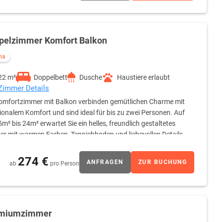
, Schreibtisch, Kleiderschrank sowie eine Sitzmöglichkeit mit
ür Sie bereit. Alle Zimmer sind Nichtraucherzimmer und verfügen
 ist mit Dusche, WC, Föhn, Hand- und Badetüchern,
blagefläche ausgestattet.
pelzimmer Komfort Balkon
na
22 m²
Doppelbett
Dusche
Haustiere erlaubt
 Zimmer Details
omfortzimmer mit Balkon verbinden gemütlichen Charme mit
ionalem Komfort und sind ideal für bis zu zwei Personen. Auf
5m² bis 24m² erwartet Sie ein helles, freundlich gestaltetes
r mit warmen Farben, Teppichboden und liebevollen Details.
und Steckdosen direkt am Bett sorgt für erholsame Nächte.
 Flachbildschirm (40–50 Zoll), Schreibtisch, Kleiderschrank
274 €
ANFRAGEN
ZUR BUCHUNG
ab
pro Person
sserflasche steht bei Ihrer Ankunft für Sie bereit. Alle Zimmer
n lädt dazu ein, frische Luft zu genießen und den Tag
r ist mit Dusche, WC, Föhn, Hand- und Badetüchern,
blagefläche ausgestattet.
miumzimmer