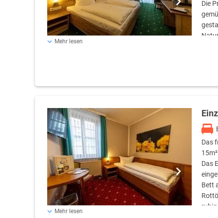
Die 
gemüt
gesta
Natur
Mehr lesen
besonders behagliche Atmosphäre schafft. Das komforta
Eine individuelle Kissenauswahl, Leselampen, Steckdose
sorgen für zusätzlichen Schlafkomfort. Der Teppichboden
mit Tisch bietet den idealen Platz zum Entspannen oder fü
bereitgestellten Tee- und Wasserstation. Große Fenster un
angenehmen Blick nach draußen. Zur weiteren Ausstattun
Schreibtisch, Kleiderschrank, Heizung sowie eine gratis 
Ein
ein Nichtraucherzimmer. Das moderne Bad überzeugt mit
Kosmetikartikeln (Seife & Shampoo) sowie ausreichend Ab
Das f
15m² 
Das E
einge
Bett 
Rottö
ruhig
Mehr lesen
gehören kostenfreies WLAN, ein 32-Zoll-Flachbildschirm, e