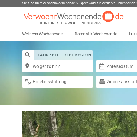
Sie sind hier:
Verwöhnwochenende
Spreewald für Verliebte - buchbar ab 
Wellness Wochenende
Romantik Wochenende
Lux
FAHRZEIT
ZIELREGION