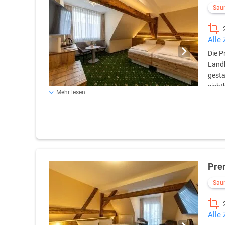
Sau
Alle
Die 
Landh
gesta
sicht
Mehr lesen
Ausstattung. Das komfortable Doppelbett (180 × 200 cm
und Steckdosen direkt am Bett sorgt für erholsame Näch
wohnliche Atmosphäre. Für Entspannung und Funktionalit
Schreibtisch, ein Kleiderschrank sowie ein 50-Zoll-Flac
Teppichboden und die individuell regulierbare Heizung ru
und Wasserstation inklusive kostenloser Wasserflasche –
Badezimmer überzeugt mit einer Dusche, Föhn, Handtüch
Pre
praktischer Ablagefläche. Selbstverständlich handelt es
Sau
Alle