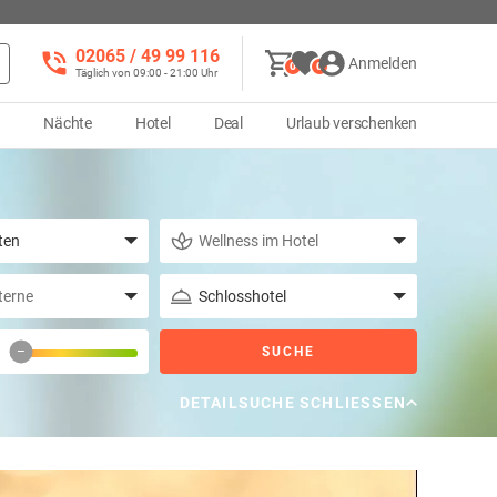
02065 / 49 ‌99 116
Anmelden
0
0
Täglich von 09:00 - 21:00 Uhr
d
Nächte
Hotel
Deal
Urlaub verschenken
–
SUCHE
DETAILSUCHE SCHLIESSEN