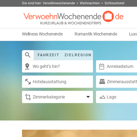
Sie sind hier:
Verwöhnwochenende
Weihnachten
Schlosshotel
Wellness Wochenende
Romantik Wochenende
Lux
FAHRZEIT
ZIELREGION