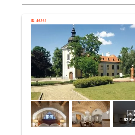
ID: 46361
52 Fo