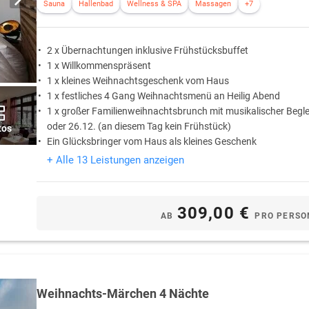
Sauna
Hallenbad
Wellness & SPA
Massagen
+7
2 x Übernachtungen inklusive Frühstücksbuffet
1 x Willkommenspräsent
1 x kleines Weihnachtsgeschenk vom Haus
1 x festliches 4 Gang Weihnachtsmenü an Heilig Abend
1 x großer Familienweihnachtsbrunch mit musikalischer Begl
oder 26.12. (an diesem Tag kein Frühstück)
tos
Ein Glücksbringer vom Haus als kleines Geschenk
+ Alle 13 Leistungen anzeigen
309,00 €
AB
PRO PERSO
Weihnachts-Märchen 4 Nächte