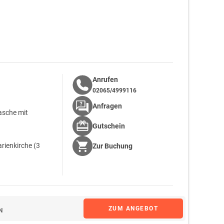
Anrufen
02065/4999116
Anfragen
asche mit
Gutschein
rienkirche (3
Zur
Buchung
ZUM ANGEBOT
N