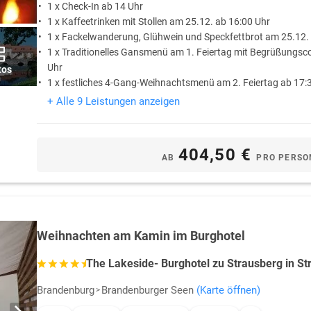
1 x Check-In ab 14 Uhr
1 x Kaffeetrinken mit Stollen am 25.12. ab 16:00 Uhr
1 x Fackelwanderung, Glühwein und Speckfettbrot am 25.12. 
1 x Traditionelles Gansmenü am 1. Feiertag mit Begrüßungsco
Uhr
tos
1 x festliches 4-Gang-Weihnachtsmenü am 2. Feiertag ab 17:
+ Alle 9 Leistungen anzeigen
404,50 €
AB
PRO PERSO
Weihnachten am Kamin im Burghotel
The Lakeside- Burghotel zu Strausberg in St
Brandenburg
Brandenburger Seen
(Karte öffnen)