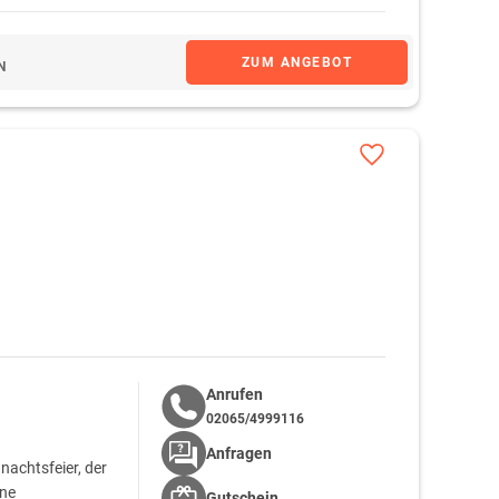
ZUM ANGEBOT
N
Anrufen
02065/4999116
Anfragen
nachtsfeier, der
ine
Gutschein