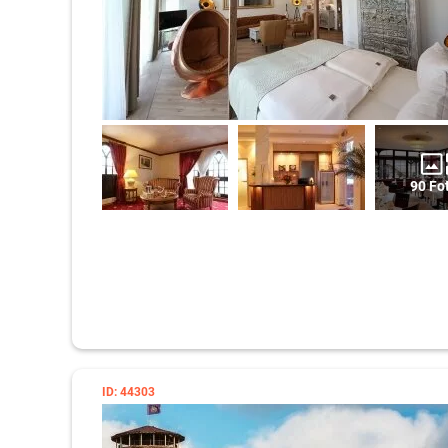
90 Fo
ID: 44303