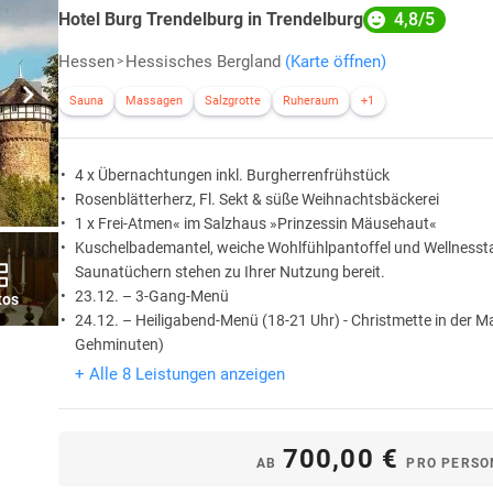
4,8/5
Hotel Burg Trendelburg in Trendelburg
Hessen
Hessisches Bergland
(Karte öffnen)
Sauna
Massagen
Salzgrotte
Ruheraum
+1
4 x Übernachtungen inkl. Burgherrenfrühstück
Rosenblätterherz, Fl. Sekt & süße Weihnachtsbäckerei
1 x Frei-Atmen« im Salzhaus »Prinzessin Mäusehaut«
Kuschelbademantel, weiche Wohlfühlpantoffel und Wellnesst
Saunatüchern stehen zu Ihrer Nutzung bereit.
23.12. – 3-Gang-Menü
tos
24.12. – Heiligabend-Menü (18-21 Uhr) - Christmette in der Ma
Gehminuten)
+ Alle 8 Leistungen anzeigen
700,00 €
AB
PRO PERSO