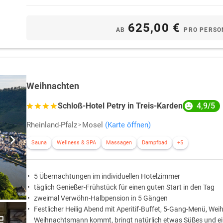
625,00 €
AB
PRO PERSO
Weihnachten
4,9/5
Schloß-Hotel Petry in Treis-Karden
Rheinland-Pfalz
Mosel
(Karte öffnen)
Sauna
Wellness & SPA
Massagen
Dampfbad
+5
5 Übernachtungen im individuellen Hotelzimmer
täglich Genießer-Frühstück für einen guten Start in den Tag
zweimal Verwöhn-Halbpension in 5 Gängen
Festlicher Heilig Abend mit Aperitif-Buffet, 5-Gang-Menü, Weih
Weihnachtsmann kommt, bringt natürlich etwas Süßes und e