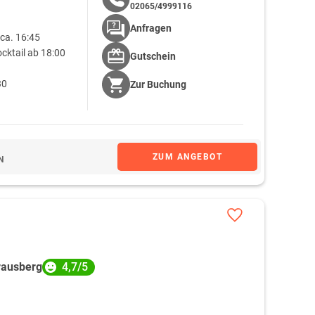
02065/4999116
Anfragen
ca. 16:45
cktail ab 18:00
Gutschein
30
Zur
Buchung
ZUM ANGEBOT
N
4,7/5
rausberg