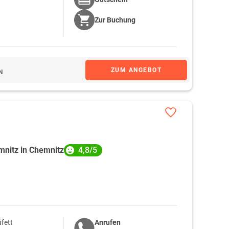
Zur
Buchung
ZUM ANGEBOT
N
4,8/5
mnitz in Chemnitz
fett
Anrufen