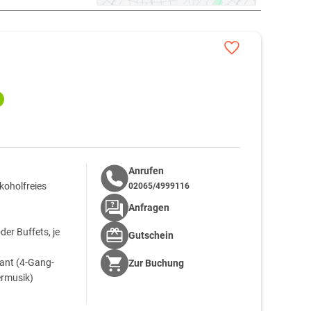
Anrufen
koholfreies
02065/4999116
Anfragen
er Buffets, je
Gutschein
rant (4-Gang-
Zur
Buchung
ermusik)
des Hotels)