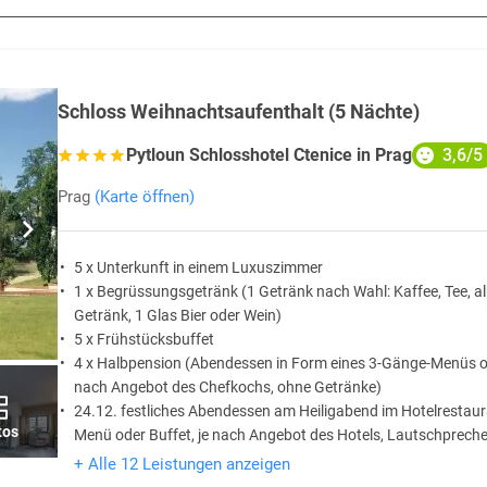
Schloss Weihnachtsaufenthalt (5 Nächte)
3,6/5
Pytloun Schlosshotel Ctenice in Prag
Prag
(Karte öffnen)
5 x Unterkunft in einem Luxuszimmer
1 x Begrüssungsgetränk (1 Getränk nach Wahl: Kaffee, Tee, al
Getränk, 1 Glas Bier oder Wein)
5 x Frühstücksbuffet
4 x Halbpension (Abendessen in Form eines 3-Gänge-Menüs od
nach Angebot des Chefkochs, ohne Getränke)
24.12. festliches Abendessen am Heiligabend im Hotelrestau
tos
Menü oder Buffet, je nach Angebot des Hotels, Lautschprech
5 x Punsch oder Glühwein in der Lobby Bar (je nach Angebot 
+ Alle 12 Leistungen anzeigen