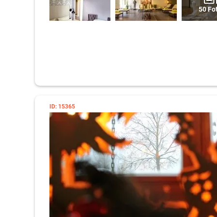
50 Fo
ID: 15365