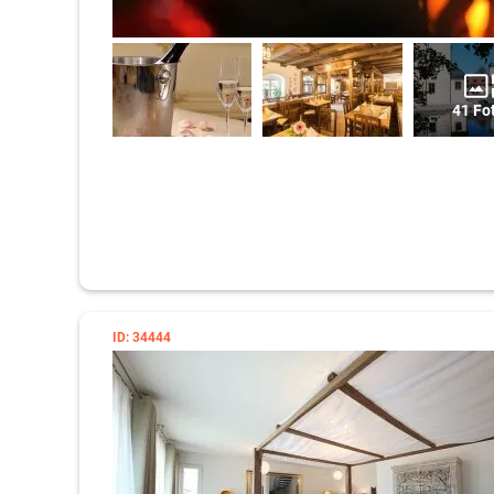
41 Fo
ID: 34444