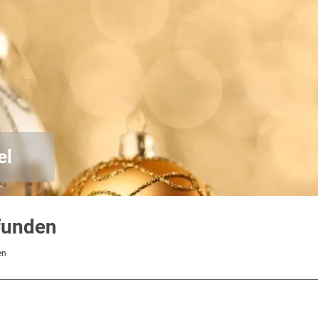
el
funden
en