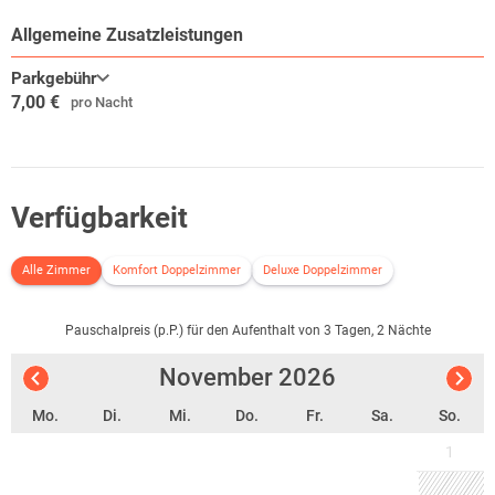
Das von der internationalen Architektin Zaha Hadid erschaffene
Allgemeine Zusatzleistungen
Wissenschaftsmuseum Phaeno, mit seiner Experimentierlandschaft,
lässt einen Familienausflug zum Erlebnis werden. Das bekannte
Parkgebühr
7,00 €
Kunstmuseum Wolfsburg bietet für Kunstinteressierte sehenswerte
pro Nacht
Ausstellungen von nationalen und internationalen Künstlern.
Verfügbarkeit
Alle Zimmer
Komfort Doppelzimmer
Deluxe Doppelzimmer
Pauschalpreis (p.P.) für den Aufenthalt von 3 Tagen, 2 Nächte
November
2026
Mo.
Di.
Mi.
Do.
Fr.
Sa.
So.
1