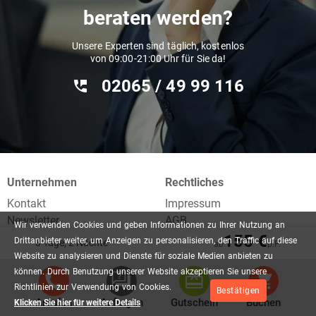
beraten werden?
Unsere Experten sind täglich, kostenlos
von 09:00-21:00 Uhr für Sie da!
02065 / 49 ‌99 116
Unternehmen
Rechtliches
Kontakt
Impressum
Newsletter
AGB
Wir
verwenden
Cookies
und
geben
Informationen
zu
Ihrer
Nutzung
an
Unser Shop
Datenschutz
155 €
Drittanbieter
weiter,
um
Anzeigen
zu
personalisieren,
den
Traffic
auf
diese
3 Tage, 2 Nächte
ab
p.P.
Quellen
Reiserichtlinien
Website
zu
analysieren
und
Dienste
für
soziale
Medien
anbieten
zu
Über uns
Reiseversicherung
können.
Durch
Benutzung
unserer
Website
akzeptieren
Sie
unsere
Zahlung & Versand
Richtlinien
zur
Verwendung
von
Cookies.
Bestätigen
Anrufen
Anfragen
Gutschein
Buchen
Klicken Sie hier für weitere Details
Widerrufsbelehrung