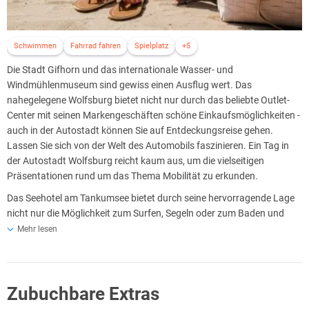
Schwimmen
Fahrrad fahren
Spielplatz
+5
Die Stadt Gifhorn und das internationale Wasser- und
Windmühlenmuseum sind gewiss einen Ausflug wert. Das
nahegelegene Wolfsburg bietet nicht nur durch das beliebte Outlet-
Center mit seinen Markengeschäften schöne Einkaufsmöglichkeiten -
auch in der Autostadt können Sie auf Entdeckungsreise gehen.
Lassen Sie sich von der Welt des Automobils faszinieren. Ein Tag in
der Autostadt Wolfsburg reicht kaum aus, um die vielseitigen
Präsentationen rund um das Thema Mobilität zu erkunden.
Das Seehotel am Tankumsee bietet durch seine hervorragende Lage
nicht nur die Möglichkeit zum Surfen, Segeln oder zum Baden und
Entspannen am langen Sandstrand. Eingebettet in die südlichste
Mehr lesen
Lüneburger Heide, lädt die Umgebung zu vielen Aktivitäten ein. So
können Sie in unmittelbarer Nähe Reitanlagen, Golf- und Tennisplätze
erreichen. Der angrenzende See lädt zu einer Tretboot Fahrt in
Zubuchbare Extras
unberührter Natur ein. Ausgedehnte Radwege lassen Ausflüge zu
einem Erlebnis werden.