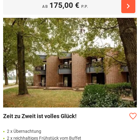
175,00 €
AB
P.P.
Zeit zu Zweit ist volles Glück!
2 x Übernachtung
2 x reichhaltiges Frühstück vom Buffet