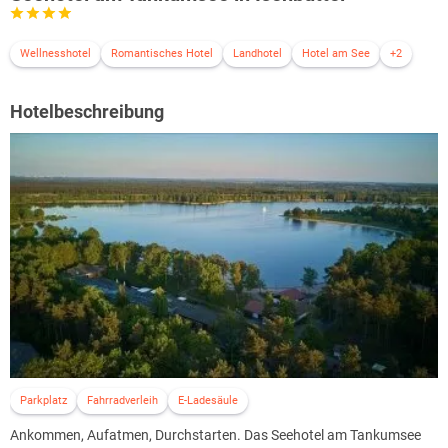
Wellnesshotel
Romantisches Hotel
Landhotel
Hotel am See
+2
Hotelbeschreibung
Parkplatz
Fahrradverleih
E-Ladesäule
Ankommen, Aufatmen, Durchstarten. Das Seehotel am Tankumsee