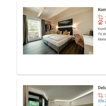
Kom
Komfo
TV, W
klein
Del
Alle