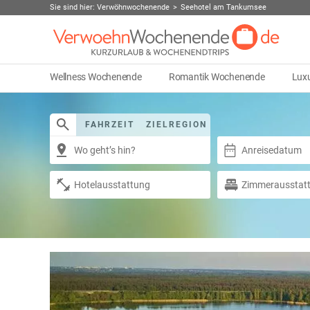
Sie sind hier:
Verwöhnwochenende
Seehotel am Tankumsee
Wellness Wochenende
Romantik Wochenende
Lux
FAHRZEIT
ZIELREGION