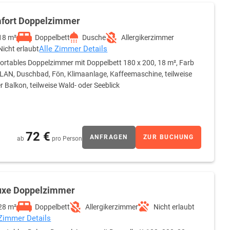
fort Doppelzimmer
18 m²
Doppelbett
Dusche
Allergikerzimmer
Alle Zimmer Details
Nicht erlaubt
rtables Doppelzimmer mit Doppelbett 180 x 200, 18 m², Farb
LAN, Duschbad, Fön, Klimaanlage, Kaffeemaschine, teilweise
er Balkon, teilweise Wald- oder Seeblick
72 €
ANFRAGEN
ZUR BUCHUNG
ab
pro Person
uxe Doppelzimmer
28 m²
Doppelbett
Allergikerzimmer
Nicht erlaubt
 Zimmer Details