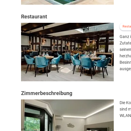
Restaurant
Resta
Ganz 
Zutat
seine
herzha
Besinn
ausge
Zimmerbeschreibung
Die K
sind m
WLAN,