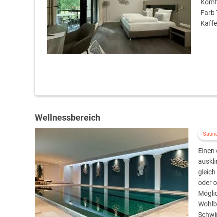
Komfo
Farb 
Kaffe
Wellnessbereich
Saun
Einen 
auskli
gleic
oder o
Möglic
Wohlbe
Schwi