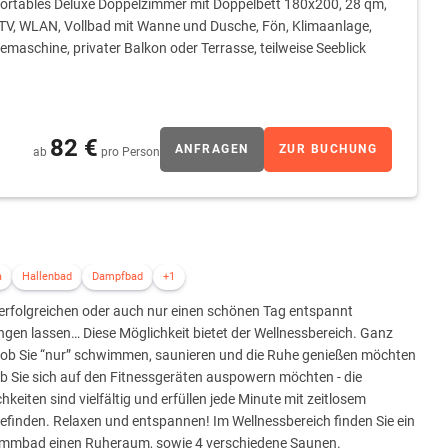
rtables Deluxe Doppelzimmer mit Doppelbett 180x200, 28 qm,
TV, WLAN, Vollbad mit Wanne und Dusche, Fön, Klimaanlage,
emaschine, privater Balkon oder Terrasse, teilweise Seeblick
82 €
ANFRAGEN
ZUR BUCHUNG
ab
pro Person
a
Hallenbad
Dampfbad
+1
erfolgreichen oder auch nur einen schönen Tag entspannt
ngen lassen… Diese Möglichkeit bietet der Wellnessbereich. Ganz
h ob Sie “nur” schwimmen, saunieren und die Ruhe genießen möchten
b Sie sich auf den Fitnessgeräten auspowern möchten - die
hkeiten sind vielfältig und erfüllen jede Minute mit zeitlosem
finden. Relaxen und entspannen! Im Wellnessbereich finden Sie ein
mmbad einen Ruheraum, sowie 4 verschiedene Saunen.