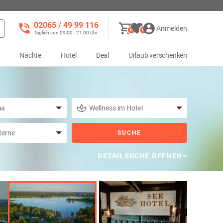
02065 / 49 ‌99 116
Anmelden
0
0
Täglich von 09:00 - 21:00 Uhr
d
Nächte
Hotel
Deal
Urlaub verschenken
SUCHE
DETAILSUCHE ÖFFNEN