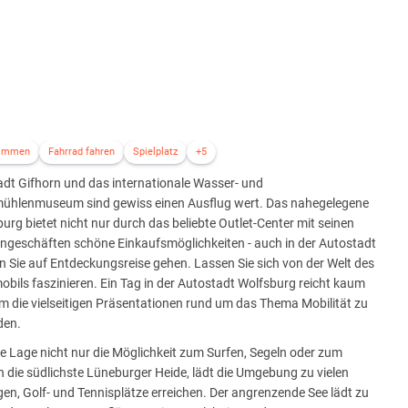
immen
Fahrrad fahren
Spielplatz
+5
adt Gifhorn und das internationale Wasser- und
ühlenmuseum sind gewiss einen Ausflug wert. Das nahegelegene
urg bietet nicht nur durch das beliebte Outlet-Center mit seinen
ngeschäften schöne Einkaufsmöglichkeiten - auch in der Autostadt
 Sie auf Entdeckungsreise gehen. Lassen Sie sich von der Welt des
bils faszinieren. Ein Tag in der Autostadt Wolfsburg reicht kaum
m die vielseitigen Präsentationen rund um das Thema Mobilität zu
den.
 Lage nicht nur die Möglichkeit zum Surfen, Segeln oder zum
die südlichste Lüneburger Heide, lädt die Umgebung zu vielen
gen, Golf- und Tennisplätze erreichen. Der angrenzende See lädt zu