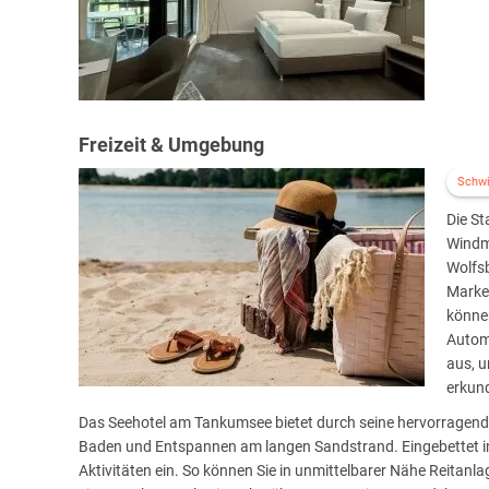
Freizeit & Umgebung
Schw
Die St
Windm
Wolfsb
Marke
können
Automo
aus, u
erkun
Das Seehotel am Tankumsee bietet durch seine hervorragende
Baden und Entspannen am langen Sandstrand. Eingebettet in 
Aktivitäten ein. So können Sie in unmittelbarer Nähe Reitanla