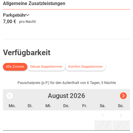
Das von der internationalen Architektin Zaha Hadid erschaffene
Allgemeine Zusatzleistungen
Wissenschaftsmuseum Phaeno, mit seiner Experimentierlandschaft,
lässt einen Familienausflug zum Erlebnis werden. Das bekannte
Parkgebühr
7,00 €
Kunstmuseum Wolfsburg bietet für Kunstinteressierte sehenswerte
pro Nacht
Ausstellungen von nationalen und internationalen Künstlern.
Verfügbarkeit
Alle Zimmer
Deluxe Doppelzimmer
Komfort Doppelzimmer
Pauschalpreis (p.P.) für den Aufenthalt von 6 Tagen, 5 Nächte
August
2026
Mo.
Di.
Mi.
Do.
Fr.
Sa.
So.
1
2