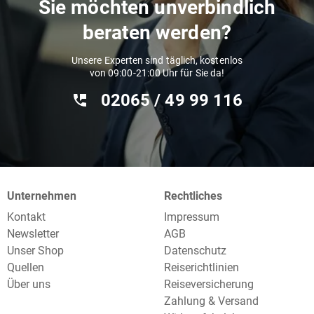
Sie möchten unverbindlich
beraten werden?
Unsere Experten sind täglich, kostenlos
von 09:00-21:00 Uhr für Sie da!
02065 / 49 ‌99 116
Unternehmen
Rechtliches
Kontakt
Impressum
Newsletter
AGB
Unser Shop
Datenschutz
Quellen
Reiserichtlinien
Über uns
Reiseversicherung
Zahlung & Versand