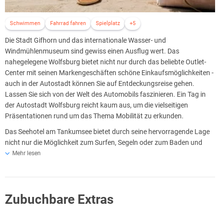
Schwimmen
Fahrrad fahren
Spielplatz
+5
Die Stadt Gifhorn und das internationale Wasser- und
Windmühlenmuseum sind gewiss einen Ausflug wert. Das
nahegelegene Wolfsburg bietet nicht nur durch das beliebte Outlet-
Center mit seinen Markengeschäften schöne Einkaufsmöglichkeiten -
auch in der Autostadt können Sie auf Entdeckungsreise gehen.
Lassen Sie sich von der Welt des Automobils faszinieren. Ein Tag in
der Autostadt Wolfsburg reicht kaum aus, um die vielseitigen
Präsentationen rund um das Thema Mobilität zu erkunden.
Das Seehotel am Tankumsee bietet durch seine hervorragende Lage
nicht nur die Möglichkeit zum Surfen, Segeln oder zum Baden und
Entspannen am langen Sandstrand. Eingebettet in die südlichste
Mehr lesen
Lüneburger Heide, lädt die Umgebung zu vielen Aktivitäten ein. So
können Sie in unmittelbarer Nähe Reitanlagen, Golf- und Tennisplätze
erreichen. Der angrenzende See lädt zu einer Tretboot Fahrt in
Zubuchbare Extras
unberührter Natur ein. Ausgedehnte Radwege lassen Ausflüge zu
einem Erlebnis werden.