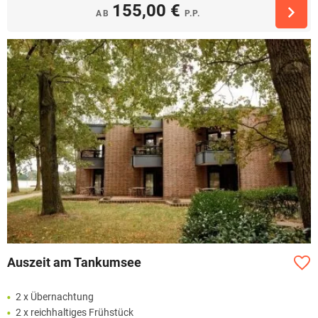
155,00 €
AB
P.P.
Auszeit am Tankumsee
2 x Übernachtung
2 x reichhaltiges Frühstück