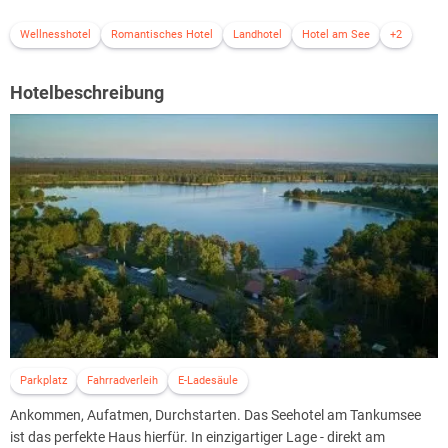
Wellnesshotel
Romantisches Hotel
Landhotel
Hotel am See
+2
Hotelbeschreibung
Parkplatz
Fahrradverleih
E-Ladesäule
Ankommen, Aufatmen, Durchstarten. Das Seehotel am Tankumsee
ist das perfekte Haus hierfür. In einzigartiger Lage - direkt am