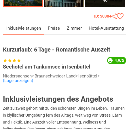
46
ID: 50304
Inklusivleistungen
Preise
Zimmer
Hotel-Ausstattung
Kurzurlaub:
6 Tage - Romantische Auszeit
4,9/5
Seehotel am Tankumsee in Isenbüttel
Niedersachsen
Braunschweiger Land
Isenbüttel
(Lage anzeigen)
Inklusivleistungen des Angebots
Zeit zu zweit gehört mit zu den schönsten Dingen im Leben. Träumen
in idyllischer Umgebung fern des Alltags, weit weg von Stress, Lärm
und Hektik. Eine Auszeit voller Entspannung, Wellness und
kulinarischen Genüssen, einen schönen Spaziergang um den