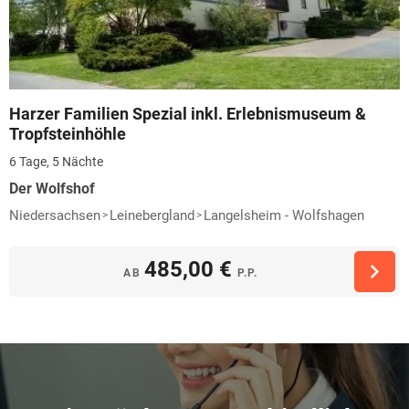
Harzer Familien Spezial inkl. Erlebnismuseum &
Tropfsteinhöhle
6 Tage, 5 Nächte
Der Wolfshof
Niedersachsen
Leinebergland
Langelsheim - Wolfshagen
485,00 €
AB
P.P.