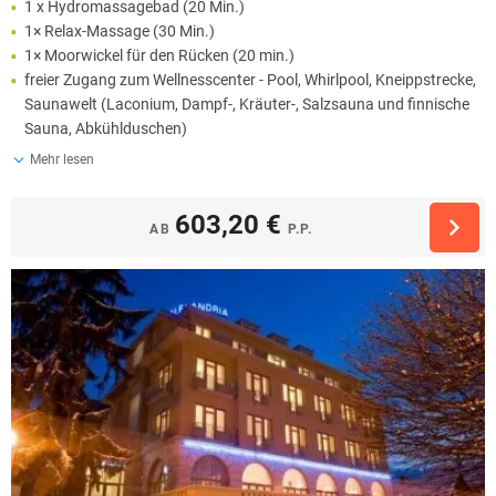
1 x Hydromassagebad (20 Min.)
1× Relax-Massage (30 Min.)
1× Moorwickel für den Rücken (20 min.)
freier Zugang zum Wellnesscenter - Pool, Whirlpool, Kneippstrecke,
Saunawelt (Laconium, Dampf-, Kräuter-, Salzsauna und finnische
Sauna, Abkühlduschen)
Mehr lesen
603,20 €
AB
P.P.