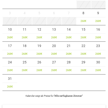
3
4
5
6
7
8
9
268
€
268
€
10
11
12
13
14
15
16
268
€
268
€
268
€
268
€
268
€
268
€
268
€
17
18
19
20
21
22
23
268
€
268
€
268
€
268
€
268
€
268
€
268
€
24
25
26
27
28
29
30
268
€
268
€
268
€
268
€
268
€
268
€
268
€
31
268
€
Kalender zeigt
ab
Preise für
"
Alle verfügbaren Zimmer
"