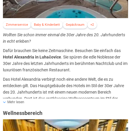
Zimmerservice
Baby & Kinderbett
Gepäckraum
+2
Wollten Sie schon immer einmal die 30er Jahre des 20. Jahrhunderts
in echt erleben?
Dafür brauchen Sie keine Zeitmaschine. Besuchen Sie einfach das
Hotel Alexandria in Luhačovice
. Sie spüren die edle Noblesse der
30er Jahre des letzten Jahrhunderts im berühmten Nachtclub und im
luxuriösen französischen Restaurant.
Das Hotel Alexandria verbirgt noch eine andere Welt, die es zu
entdecken gilt. Das Hauptgebäude des Hotels im Stil der 30er Jahre
des 20. Jahrhunderts ist mit einem neuen modernen Bereich
verbunden. Dort ist das erstklassige Wellnesscentrum im Stil der
Mehr lesen
antiken römischen Thermen untergebracht.
Wellnessbereich
Sie sind herzlich eingeladen, das Hotel Alexandria zu besuchen. Sie
werden hier dank der Erlebnisgastronomie und der vollkommenen
Entspannung im größten Wellnesscentrum in Luhačovice