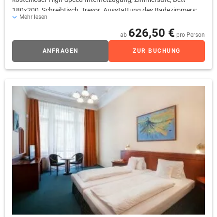
180x200, Schreibtisch, Tresor. Ausstattung des Badezimmers:
Mehr lesen
Dusche, WC, Waschbecken, Haartrockner, Bademantel,
626,50 €
Pantoffeln, Frotteehandtücher, Handtuchhalter, Hygieneartikel.
ab
pro Person
Zimmerservice: tägliche Zimmerreinigung
ANFRAGEN
ZUR BUCHUNG