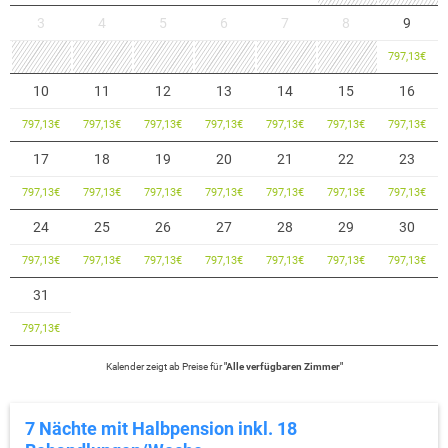
3
4
5
6
7
8
9
797,13
€
10
11
12
13
14
15
16
797,13
€
797,13
€
797,13
€
797,13
€
797,13
€
797,13
€
797,13
€
17
18
19
20
21
22
23
797,13
€
797,13
€
797,13
€
797,13
€
797,13
€
797,13
€
797,13
€
24
25
26
27
28
29
30
797,13
€
797,13
€
797,13
€
797,13
€
797,13
€
797,13
€
797,13
€
31
797,13
€
Kalender zeigt
ab
Preise für
"
Alle verfügbaren Zimmer
"
7 Nächte mit Halbpension inkl. 18