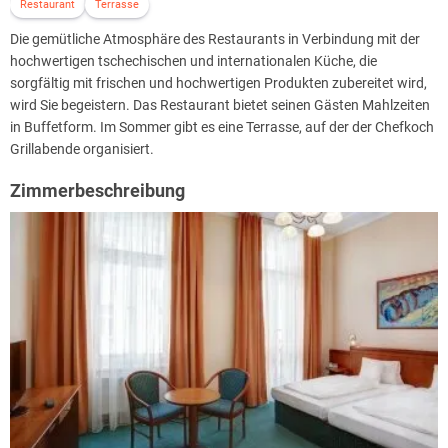
Restaurant
Terrasse
Zustand des Gastes abhängt.
Das Hotel bietet auch Wellness-Pakete mit Unterkunft für 3, 4 oder
Die gemütliche Atmosphäre des Restaurants in Verbindung mit der
fünf Nächte an.
hochwertigen tschechischen und internationalen Küche, die
sorgfältig mit frischen und hochwertigen Produkten zubereitet wird,
wird Sie begeistern. Das Restaurant bietet seinen Gästen Mahlzeiten
in Buffetform. Im Sommer gibt es eine Terrasse, auf der der Chefkoch
Grillabende organisiert.
Zimmerbeschreibung