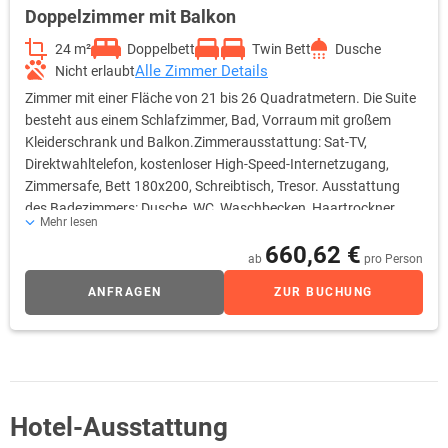
Doppelzimmer mit Balkon
24 m²
Doppelbett
Twin Bett
Dusche
Alle Zimmer Details
Nicht erlaubt
Zimmer mit einer Fläche von 21 bis 26 Quadratmetern. Die Suite
besteht aus einem Schlafzimmer, Bad, Vorraum mit großem
Kleiderschrank und Balkon.Zimmerausstattung: Sat-TV,
Direktwahltelefon, kostenloser High-Speed-Internetzugang,
Zimmersafe, Bett 180x200, Schreibtisch, Tresor. Ausstattung
des Badezimmers: Dusche, WC, Waschbecken, Haartrockner,
Mehr lesen
Bademantel, Pantoffeln, Frotteehandtücher, Handtuchhalter,
660,62 €
Hygieneartikel. Zimmerservice: tägliche Zimmerreinigung
ab
pro Person
ANFRAGEN
ZUR BUCHUNG
Hotel-Ausstattung