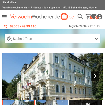
Sie sind hier:
Verwöhnwochenende
7 Nächte mit Halbpension inkl. 18 Behandlungen/Woche
0
0
02065 / 49 ‌99 116
Täglich 09:00 - 21:00 Uhr
Suche öffnen