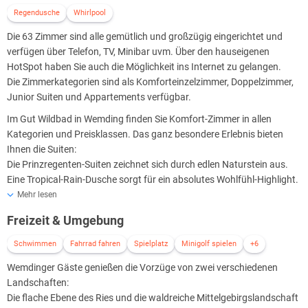
Regendusche
Whirlpool
Die 63 Zimmer sind alle gemütlich und großzügig eingerichtet und
verfügen über Telefon, TV, Minibar uvm. Über den hauseigenen
HotSpot haben Sie auch die Möglichkeit ins Internet zu gelangen.
Die Zimmerkategorien sind als Komforteinzelzimmer, Doppelzimmer,
Junior Suiten und Appartements verfügbar.
Im Gut Wildbad in Wemding finden Sie Komfort-Zimmer in allen
Kategorien und Preisklassen. Das ganz besondere Erlebnis bieten
Ihnen die Suiten:
Die Prinzregenten-Suiten zeichnet sich durch edlen Naturstein aus.
Eine Tropical-Rain-Dusche sorgt für ein absolutes Wohlfühl-Highlight.
Die Waldsuite verfügt über zwei Schlafräume und im gemütlichen Bad
Mehr lesen
können Sie sich richtig erholen.
Freizeit & Umgebung
Von der Sitzecke aus genießen Sie den Ausblick über die Wiesen bis
Schwimmen
Fahrrad fahren
Spielplatz
Minigolf spielen
+6
hin zum Wald, mit etwas Glück können Sie am Morgen sogar die Rehe
Wemdinger Gäste genießen die Vorzüge von zwei verschiedenen
beim Äsen beobachten.
Landschaften:
Die flache Ebene des Ries und die waldreiche Mittelgebirgslandschaft