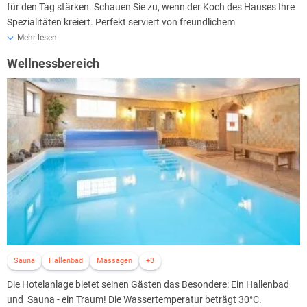
für den Tag stärken. Schauen Sie zu, wenn der Koch des Hauses Ihre
Spezialitäten kreiert. Perfekt serviert von freundlichem
Servicepersonal an einem liebevoll gedeckten Tisch, das versteht das
Mehr lesen
Hotelpersonal unter Gastlichkeit mit Herz & Niveau.
Wellnessbereich
Egal, ob Geburtstag, Hochzeit, Jubiläum: Das Hotelteam schafft für
jeden Anlass den passenden Rahmen. Das Hotel verfügt über
Räumlichkeiten von "Mittelalter" bis "hochmodern". So kann das Hotel
hier Ihre Feier unter jedem Motto stattfinden lassen. Testen Sie
Seebauer Hotel Gut Wildbad, Sie werden positiv überrascht sein!
Sauna
Hallenbad
Massagen
+3
Die Hotelanlage bietet seinen Gästen das Besondere: Ein Hallenbad
und Sauna - ein Traum! Die Wassertemperatur beträgt 30°C.