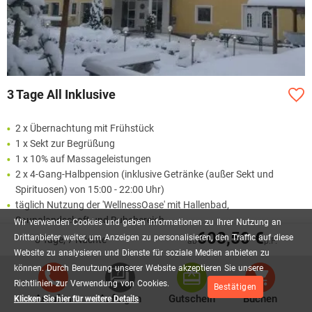
3 Tage All Inklusive
2 x Übernachtung mit Frühstück
1 x Sekt zur Begrüßung
1 x 10% auf Massageleistungen
2 x 4-Gang-Halbpension (inklusive Getränke (außer Sekt und
Spirituosen) von 15:00 - 22:00 Uhr)
täglich Nutzung der 'WellnessOase' mit Hallenbad,
Saunalandschaft und Ruhebereich
Wir
verwenden
Cookies
und
geben
Informationen
zu
Ihrer
Nutzung
an
608,50 €
Parken am Hotel
Drittanbieter
weiter,
um
Anzeigen
zu
personalisieren,
den
Traffic
auf
diese
8 Tage, 7 Nächte
ab
p.P.
Website
zu
analysieren
und
Dienste
für
soziale
Medien
anbieten
zu
Mehr lesen
können.
Durch
Benutzung
unserer
Website
akzeptieren
Sie
unsere
Richtlinien
zur
Verwendung
von
Cookies.
Bestätigen
199,50 €
Anrufen
Anfragen
Gutschein
Buchen
Klicken Sie hier für weitere Details
AB
P.P.