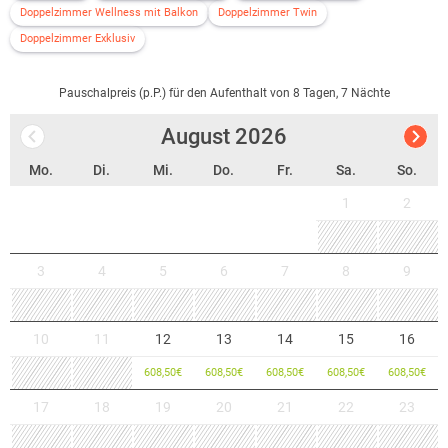
Doppelzimmer Wellness mit Balkon
Doppelzimmer Twin
Doppelzimmer Exklusiv
Pauschalpreis (p.P.) für den Aufenthalt von 8 Tagen, 7 Nächte
August
2026
Mo.
Di.
Mi.
Do.
Fr.
Sa.
So.
1
2
3
4
5
6
7
8
9
10
11
12
13
14
15
16
608,50
€
608,50
€
608,50
€
608,50
€
608,50
€
17
18
19
20
21
22
23