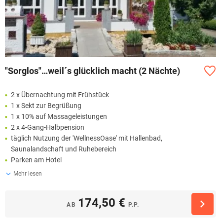
"Sorglos"…weil´s glücklich macht (2 Nächte)
2 x Übernachtung mit Frühstück
1 x Sekt zur Begrüßung
1 x 10% auf Massageleistungen
2 x 4-Gang-Halbpension
täglich Nutzung der 'WellnessOase' mit Hallenbad,
Saunalandschaft und Ruhebereich
Parken am Hotel
Mehr lesen
174,50 €
AB
P.P.