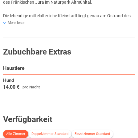
des Fränkischen Jura im Naturpark Altmühltal.
Die lebendige mittelalterliche Kleinstadt liegt genau am Ostrand des
Rieses, das vor 15 Millionen Jahren durch einen Meteoriteneinschlag
Mehr lesen
entstanden ist.
Wemding wurde Sieger im Wettbewerb "Gastliches Bayern" und erhielt
eine Auszeichnung beim Bundeswettbewerb umweltfreundlicher
Zubuchbare Extras
Fremdenverkehrsorte.
Haustiere
Die liebenswerte Ferienstadt liegt an der "Deutschen Ferienroute
Alpen-Ostsee" (längste Ferienstraße in Deutschland) und ist der
Hund
führende Fremdenverkehrsort in Nordschwaben.
14,00 €
pro Nacht
Verfügbarkeit
Alle Zimmer
Doppelzimmer Standard
Einzelzimmer Standard