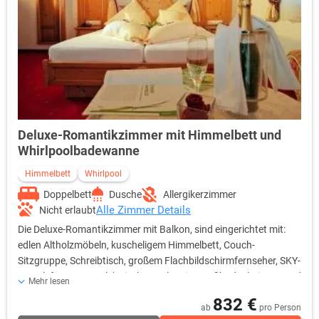
Deluxe-Romantikzimmer mit Himmelbett und
Whirlpoolbadewanne
Himmelbett
Whirlpool
Doppelbett
Dusche
Allergikerzimmer
Alle Zimmer Details
Nicht erlaubt
Die Deluxe-Romantikzimmer mit Balkon, sind eingerichtet mit:
edlen Altholzmöbeln, kuscheligem Himmelbett, Couch-
Sitzgruppe, Schreibtisch, großem Flachbildschirmfernseher, SKY-
TV, Telefon, Tresor, elektrischen Jalousien, Fußbodenheizung und
Mehr lesen
Minibar. Badezimmer: Die Badezimmer sind ausgestattet mit
832 €
elektrischen Jalousien, Doppelwaschbecken, WC, Bidet,
ab
pro Person