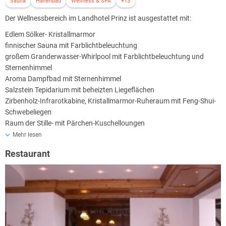
Sauna
Hallenbad
Wellness & SPA
+13
Der Wellnessbereich im Landhotel Prinz ist ausgestattet mit:
Edlem Sölker- Kristallmarmor
finnischer Sauna mit Farblichtbeleuchtung
großem Granderwasser-Whirlpool mit Farblichtbeleuchtung und
Sternenhimmel
Aroma Dampfbad mit Sternenhimmel
Salzstein Tepidarium mit beheizten Liegeflächen
Zirbenholz-Infrarotkabine, Kristallmarmor-Ruheraum mit Feng-Shui-
Schwebeliegen
Raum der Stille- mit Pärchen-Kuschelloungen
Entspannungslounge mit Grander-Urwasserbrunnen
Mehr lesen
Der Wellnessbereich ist 7 Tage die Woche, nur für Hotelgäste
Restaurant
geöffnet.
Die Gäste des Hotels können sich auf den Pärchen- Kuschelloungen
und Relaxliegen im Schwimmbad entspannen, die Vorzüge der
Schwallbrause, Farblichtbeleuchtung, Massagedüsen und der
Rundbank mit Massagedüsen genießen oder den herrlichen Bergblick,
auf den Hochstaufen, direkt vom Wasser aus erleben. Das Wasser im