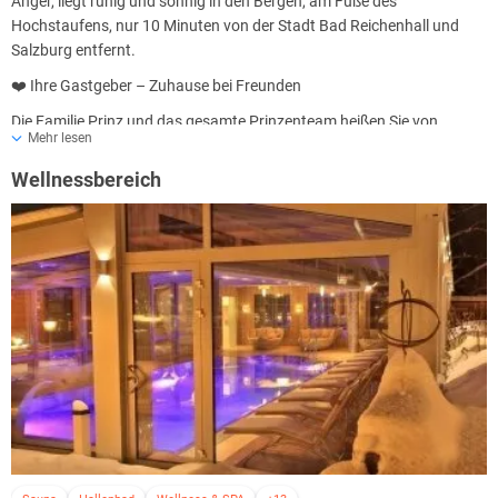
Anger, liegt ruhig und sonnig in den Bergen, am Fuße des
Hochstaufens, nur 10 Minuten von der Stadt Bad Reichenhall und
Salzburg entfernt.
❤️ Ihre Gastgeber – Zuhause bei Freunden
Die Familie Prinz und das gesamte Prinzenteam heißen Sie von
Mehr lesen
Herzen willkommen.
Mit viel Liebe zum Detail, persönlicher Betreuung und echter
Wellnessbereich
Gastfreundschaft wird dafür gesorgt, dass Sie sich vom ersten
Moment an wie zuhause fühlen.