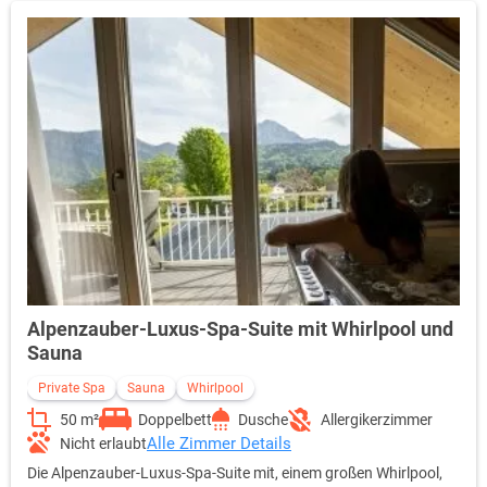
Zimmer zur Verfügung. Die Junior-Suiten befinden sich im
Nebenhaus, erreichbar über eine kleine Brücke.
Alpenzauber-Luxus-Spa-Suite mit Whirlpool und
Sauna
Private Spa
Sauna
Whirlpool
50 m²
Doppelbett
Dusche
Allergikerzimmer
Alle Zimmer Details
Nicht erlaubt
Die Alpenzauber-Luxus-Spa-Suite mit, einem großen Whirlpool,