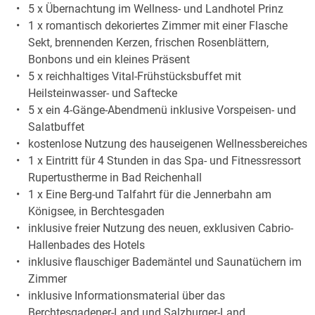
5 x Übernachtung im Wellness- und Landhotel Prinz
1 x romantisch dekoriertes Zimmer mit einer Flasche
Sekt, brennenden Kerzen, frischen Rosenblättern,
Bonbons und ein kleines Präsent
5 x reichhaltiges Vital-Frühstücksbuffet mit
Heilsteinwasser- und Saftecke
5 x ein 4-Gänge-Abendmenü inklusive Vorspeisen- und
Salatbuffet
kostenlose Nutzung des hauseigenen Wellnessbereiches
1 x Eintritt für 4 Stunden in das Spa- und Fitnessressort
Rupertustherme in Bad Reichenhall
1 x Eine Berg-und Talfahrt für die Jennerbahn am
Königsee, in Berchtesgaden
inklusive freier Nutzung des neuen, exklusiven Cabrio-
Hallenbades des Hotels
inklusive flauschiger Bademäntel und Saunatüchern im
Zimmer
inklusive Informationsmaterial über das
Berchtesgadener-Land und Salzburger-Land