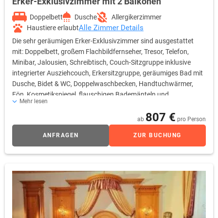
Erker-Exklusivzimmer mit 2 Balkonen
Doppelbett
Dusche
Allergikerzimmer
Alle Zimmer Details
Haustiere erlaubt
Die sehr geräumigen Erker-Exklusivzimmer sind ausgestattet
mit: Doppelbett, großem Flachbildfernseher, Tresor, Telefon,
Minibar, Jalousien, Schreibtisch, Couch-Sitzgruppe inklusive
integrierter Ausziehcouch, Erkersitzgruppe, geräumiges Bad mit
Dusche, Bidet & WC, Doppelwaschbecken, Handtuchwärmer,
Fön, Kosmetikspiegel, flauschigen Bademänteln und
Mehr lesen
Saunatüchern. Die Erkerzimmer haben 2 Balkone mit herrlichem
807 €
Berg-Panoramablick auf die umliegende Bergwelt. Die Zimmer
ab
pro Person
haben Laminatboden. Alle Zimmerpreise sind inklusive
ANFRAGEN
ZUR BUCHUNG
Frühstücksbuffet, freier Nutzung des Wellnessbereiches, freie
Nutzung des neuen, exklusiven Cabrio-Hallenbades,
Hotelparkplatz & WLAN.