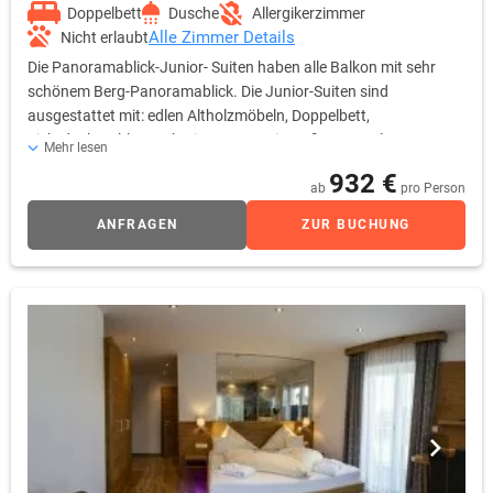
Doppelbett
Dusche
Allergikerzimmer
Alle Zimmer Details
Nicht erlaubt
Die Panoramablick-Junior- Suiten haben alle Balkon mit sehr
schönem Berg-Panoramablick. Die Junior-Suiten sind
ausgestattet mit: edlen Altholzmöbeln, Doppelbett,
Sichtdachstuhl, Couch-Sitzgruppe mit großer Doppel-
Mehr lesen
Ausziehcouch, Schreibtisch, großem Flachbildschirmfernseher,
932 €
SKY-TV, Telefon, Tresor, Fußbodenheizung und Minibar.
ab
pro Person
Badezimmer: Die Badezimmer sind ausgestattet mit
ANFRAGEN
ZUR BUCHUNG
Doppelwaschbecken, WC, Bidet, kuscheligen Bademänteln,
Saunatüchern, Badetaschen, Handtuchwärmer, Fön und
Fußbodenheizung. Alle Junior-Suiten haben eine geräumige,
separate Dusche und eine Whirlpoolbadewanne mit wechselnder
Farblichtbeleuchtung. Die Zimmer haben Teppichboden. Alle
Zimmerpreise sind inklusive Frühstücksbuffet, freier Nutzung
des Wellnessbereiches, freie Nutzung des neuen, exklusiven
Cabrio-Hallenbades, Hotelparkplatz & WLAN.