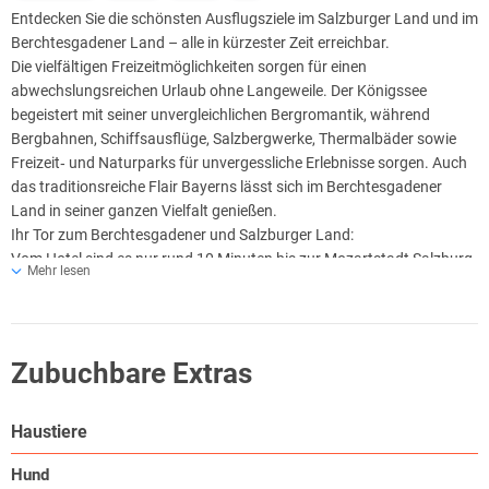
bestechen durch ein liebevolles & modernes Ambiente und einem sehr
Entdecken Sie die schönsten Ausflugsziele im Salzburger Land und im
schönen Bergblick. Zudem sind alle Zimmer Nichtraucherzimmer. Sie
Berchtesgadener Land – alle in kürzester Zeit erreichbar.
können gerne auf den Hotelterrassen und Zimmerbalkonen rauchen.
Die vielfältigen Freizeitmöglichkeiten sorgen für einen
Für den erholsamen Schlaf der Gäste gibt es kuschelige Betten,
abwechslungsreichen Urlaub ohne Langeweile. Der Königssee
hochwertige Matratzen und verstellbare Lattenroste in allen
begeistert mit seiner unvergleichlichen Bergromantik, während
Zimmern.
Bergbahnen, Schiffsausflüge, Salzbergwerke, Thermalbäder sowie
Freizeit‑ und Naturparks für unvergessliche Erlebnisse sorgen. Auch
das traditionsreiche Flair Bayerns lässt sich im Berchtesgadener
Land in seiner ganzen Vielfalt genießen.
Ihr Tor zum Berchtesgadener und Salzburger Land:
Vom Hotel sind es nur rund 10 Minuten bis zur Mozartstadt Salzburg
Mehr lesen
und nach Bad Reichenhall – ideal als Ausgangspunkt für Ihre
Ausflugsplanung.
🌟 Beliebte Ausflugsziele
Zubuchbare Extras
Porsche Spielzeugmuseum – Traumwerk
Designer Outlet Salzburg
Berchtesgaden
Haustiere
Ramsau
Königssee
Hund