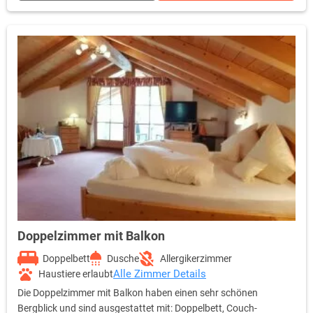
Entfernung zum Haupthaus haben die Apartments inklusive aller
Hotelleistungen- einen sehr günstigen Sonderpreis. Alle
Zimmerpreise sind inklusive Frühstücksbuffet, freier Nutzung
des Wellnessbereiches, freie Nutzung des neuen, exklusiven
Cabrio-Hallenbades, Parkplatz & WLAN.
Doppelzimmer mit Balkon
Doppelbett
Dusche
Allergikerzimmer
Alle Zimmer Details
Haustiere erlaubt
Die Doppelzimmer mit Balkon haben einen sehr schönen
Bergblick und sind ausgestattet mit: Doppelbett, Couch-