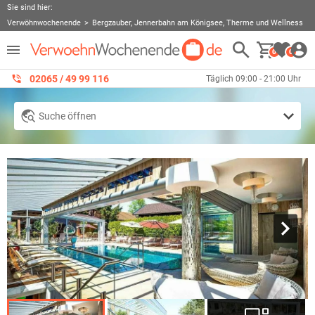
Sie sind hier:
Verwöhnwochenende
Bergzauber, Jennerbahn am Königsee, Therme und Wellness
0
0
02065 / 49 ‌99 116
Täglich 09:00 - 21:00 Uhr
Suche öffnen