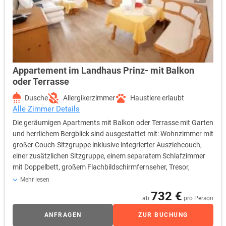
Appartement im Landhaus Prinz- mit Balkon
oder Terrasse
Dusche
Allergikerzimmer
Haustiere erlaubt
Alle Zimmer Details
Die geräumigen Apartments mit Balkon oder Terrasse mit Garten
und herrlichem Bergblick sind ausgestattet mit: Wohnzimmer mit
großer Couch-Sitzgruppe inklusive integrierter Ausziehcouch,
einer zusätzlichen Sitzgruppe, einem separatem Schlafzimmer
mit Doppelbett, großem Flachbildschirmfernseher, Tresor,
Badezimmer mit Dusche und WC, Handtuchwärmer,
Mehr lesen
Kosmetikspiegel, Fön, einer Küchenzeile mit Cerankochfeld,
732 €
ab
pro Person
Kaffeemaschine und Mikrowelle. Alle Apartments haben
Laminatboden. Die Apartments befinden sich im Landhaus
ANFRAGEN
ZUR BUCHUNG
Prinz, 600 Meter vom Landhotel Prinz entfernt. Durch die