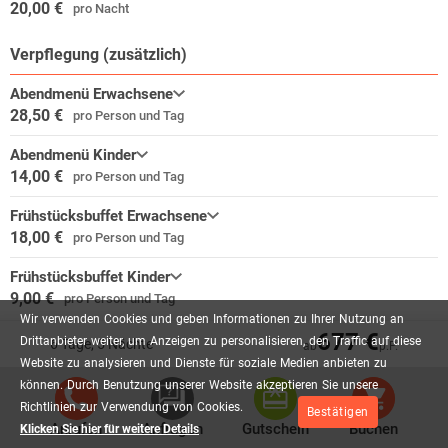
20,00 €
Kehlsteinhaus
pro Nacht
🎭 Tradition & Kultur hautnah
Verpflegung (zusätzlich)
In Anger-Aufham wird Brauchtum lebendig.
Trachtenverein, Musikkapelle, Heimatabende und Gartenfeste mit
Abendmenü Erwachsene
Schuhplattlern, alten Volksliedern und Volkstänzen sowie
28,50 €
pro Person und Tag
Aufführungen des Bauerntheaters bieten Gästen die Möglichkeit, das
echte bayerische Dorfleben mitzuerleben.
Abendmenü Kinder
14,00 €
pro Person und Tag
❄️ Ein märchenhaftes Highlight: Die Eisriesenwelt Werfen
Die größte Eishöhle der Welt verzaubert Besucher selbst an heißen
Frühstücksbuffet Erwachsene
Sommertagen.
18,00 €
pro Person und Tag
Hinter dem beeindruckenden 18 Meter hohen Eingang erwarten Sie
glitzernde Eispaläste, gigantische Formationen und eine
Frühstücksbuffet Kinder
faszinierende unterirdische Winterwelt – bei Temperaturen unter dem
9,00 €
pro Person und Tag
Gefrierpunkt.
Wir
verwenden
Cookies
und
geben
Informationen
zu
Ihrer
Nutzung
an
677 €
Drittanbieter
weiter,
um
Anzeigen
zu
personalisieren,
den
Traffic
auf
diese
6 Tage, 5 Nächte
💧 Naturwunder Krimml: Die Wasser Wunder Welt
ab
p.P.
Website
zu
analysieren
und
Dienste
für
soziale
Medien
anbieten
zu
Direkt bei den berühmten Krimmler Wasserfällen lädt die Wasser
können.
Durch
Benutzung
unserer
Website
akzeptieren
Sie
unsere
Wunder Welt zu einer spannenden Reise in die Welt des Wassers ein.
Verfügbarkeit
Richtlinien
zur
Verwendung
von
Cookies.
Interaktive Stationen und überraschende Effekte machen dieses
Bestätigen
Anrufen
Anfragen
Gutschein
Buchen
Klicken Sie hier für weitere Details
Erlebnis für Jung und Alt zu einem ganzjährigen Highlight.