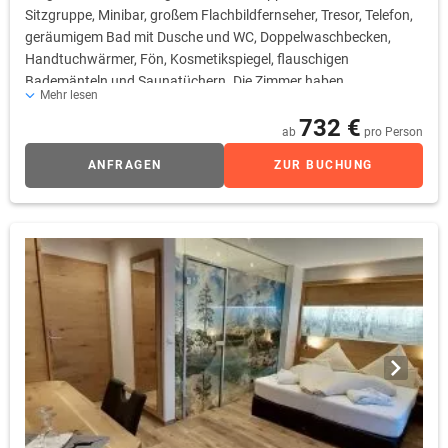
Sitzgruppe, Minibar, großem Flachbildfernseher, Tresor, Telefon,
geräumigem Bad mit Dusche und WC, Doppelwaschbecken,
Handtuchwärmer, Fön, Kosmetikspiegel, flauschigen
Bademänteln und Saunatüchern. Die Zimmer haben
Mehr lesen
Laminatboden. Alle Zimmerpreise sind inklusive
732 €
Frühstücksbuffet, freier Nutzung des Wellnessbereiches, freie
ab
pro Person
Nutzung des neuen, exklusiven Cabrio-Hallenbades,
ANFRAGEN
ZUR BUCHUNG
Hotelparkplatz & WLAN.