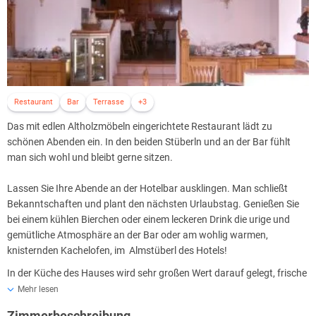
Schwimmbad wird abends mit wechselndem Farblicht beleuchtet.
Das Cabrio-Hallenbad des Landhotels ist von außen verglast,
inklusive einem aufschiebbarem Glasdach. Das Dach des
Hallenbades und auch die Außenteile werden je nach Wetterlage, wie
bei einem Cabrio geöffnet oder geschlossen. Im Frühling, Sommer
und Herbst wird der Glas-Wintergarten, bei schönem Wetter, komplett
aufgeschoben, somit wird das Hallenbad zum Freibad. Freuen Sie
Restaurant
Bar
Terrasse
+3
sich auf Badespaß pur unter freiem Himmel! Bei schlechtem Wetter
Das mit edlen Altholzmöbeln eingerichtete Restaurant lädt zu
und im Winter erwartet die Badegäste der wohlig warme Komfort des
schönen Abenden ein. In den beiden Stüberln und an der Bar fühlt
Hallenbades.
man sich wohl und bleibt gerne sitzen.
Das Schwimmbad ist durch einen Bademantelgang mit dem
Wellnessbereich verbunden. Genießen Sie ganzjährig, bei jeder
Lassen Sie Ihre Abende an der Hotelbar ausklingen. Man schließt
Witterung, ungestörte Bade-und Sonnenstunden bei 30 Grad
Bekanntschaften und plant den nächsten Urlaubstag. Genießen Sie
Wassertemperatur!
bei einem kühlen Bierchen oder einem leckeren Drink die urige und
gemütliche Atmosphäre an der Bar oder am wohlig warmen,
Granderwasserhotel- Granderwasser für die Gesundheit der Gäste:
knisternden Kachelofen, im Almstüberl des Hotels!
Überall im Landhotel Prinz, kommen Sie in den Genuss von
Granderwasser, nicht nur am Trinkbrunnen, sondern auch im
In der Küche des Hauses wird sehr großen Wert darauf gelegt, frische
Whirlpool, im neuen Cabrio-Hallenbad, oder unter der Dusche. Alle
Qualitätsprodukte aus dem Berchtesgadener-Land zu verarbeiten. Im
Mehr lesen
Gerichte werden im Hotel mit Granderwasser zubereitet, ebenso
Landhotel Prinz werden alle Speisen mit belebtem Wasser,
Zimmerbeschreibung