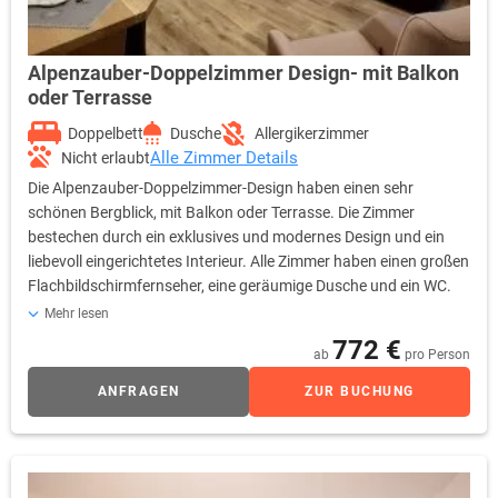
Alpenzauber-Doppelzimmer Design- mit Balkon
oder Terrasse
Doppelbett
Dusche
Allergikerzimmer
Alle Zimmer Details
Nicht erlaubt
Die Alpenzauber-Doppelzimmer-Design haben einen sehr
schönen Bergblick, mit Balkon oder Terrasse. Die Zimmer
bestechen durch ein exklusives und modernes Design und ein
liebevoll eingerichtetes Interieur. Alle Zimmer haben einen großen
Flachbildschirmfernseher, eine geräumige Dusche und ein WC.
Alle Preise sind inklusive Frühstücksbuffet, freier Nutzung des
Mehr lesen
hoteleigenen Wellnessbereiches & des neuen Cabrio-
772 €
ab
pro Person
Hallenbades, Hotelparkplatz und WLAN. Kuschelige
Bademäntel, Saunatücher und Badetaschen stehen Ihnen im
ANFRAGEN
ZUR BUCHUNG
Zimmer zur Verfügung. Die Alpenzauber-Doppelzimmer-Design
befinden sich im Nebenhaus und sind erreichbar über eine kleine
Brücke.