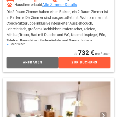
Alle Zimmer Details
Haustiere erlaubt
Die 2-Raum Zimmer haben einen Balkon, ein 2-Raum Zimmer ist
in Parterre. Die Zimmer sind ausgestattet mit: Wohnzimmer mit
Couch-Sitzgruppe inklusive integrierter Ausziehcouch,
Schreibtisch, großem Flachbildschirmfernseher, Telefon,
Minibar,Tresor, Bad mit Dusche und WC, Kosmetikspiegel, Fön,
Telefon, flauschigen Bademänteln und Saunatüchern,
Mehr lesen
Handtuchwärmer und einem separatem Schlafzimmer mit
732 €
großem Flachbildschirmfernseher. (Zimmer mit Laminatboden)
ab
pro Person
Alle Zimmerpreise sind inklusive Frühstückbuffet, freier Nutzung
ANFRAGEN
ZUR BUCHUNG
des Wellnessbereiches, freie Nutzung des neuen, exklusiven
Cabrio-Hallenbades, Hotelparkplatz & WLAN.