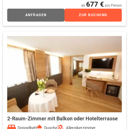
677 €
Wellnessbereiches, freie Nutzung des neuen, exklusiven Cabrio-
ab
pro Person
Hallenbades, Hotelparkplatz & WLAN.
ANFRAGEN
ZUR BUCHUNG
2-Raum-Zimmer mit Balkon oder Hotelterrasse
Doppelbett
Dusche
Allergikerzimmer