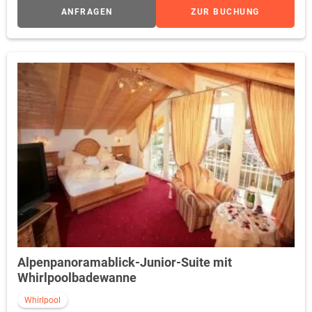
kuscheligen Bademänteln, Saunatüchern, Badetaschen,
ANFRAGEN
ZUR BUCHUNG
Handtuchwärmer, Fön und Fußbodenheizung. Alle Junior-Suiten
haben eine geräumige, separate Dusche und eine
Whirlpoolbadewanne. Die Zimmer haben Teppichboden. Alle
Zimmerpreise sind inklusive Frühstücksbuffet, freier Nutzung
des Wellnessbereiches, freie Nutzung des neuen, exklusiven
Cabrio-Hallenbades, Hotelparkplatz & WLAN.
Alpenpanoramablick-Junior-Suite mit
Whirlpoolbadewanne
Whirlpool