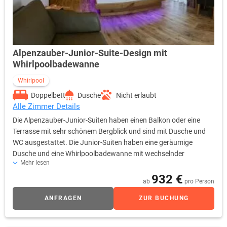
Alpenzauber-Junior-Suite-Design mit
Whirlpoolbadewanne
Whirlpool
Doppelbett
Dusche
Nicht erlaubt
Alle Zimmer Details
Die Alpenzauber-Junior-Suiten haben einen Balkon oder eine
Terrasse mit sehr schönem Bergblick und sind mit Dusche und
WC ausgestattet. Die Junior-Suiten haben eine geräumige
Dusche und eine Whirlpoolbadewanne mit wechselnder
Mehr lesen
Farblichtbeleuchtung. Die Zimmer bestechen durch ein
exklusives und modernes Design und ein liebevoll eingerichtetes
932 €
ab
pro Person
Interieur. Alle Preise sind inklusive Frühstücksbuffet, freier
Nutzung des hoteleigenen Wellnessbereiches & des neuen
ANFRAGEN
ZUR BUCHUNG
Cabrio-Hallenbades, Hotelparkplatz und WLAN. Kuschelige
Bademäntel, Saunatücher und Badetaschen stehen Ihnen im