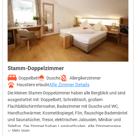
Stamm-Doppelzimmer
Doppelbett
Dusche
Allergikerzimmer
Alle Zimmer Details
Haustiere erlaubt
Die kleinen Stamm-Doppelzimmer haben alle Bergblick und sind
ausgestattet mit: Doppelbett, Schreibtisch, großem
Flachbildschirmfernseher, Badezimmer mit Dusche und WC,
Handtuchwärmer, Kosmetikspiegel, Fön, flauschige Bademäntel
und Saunatücher, Tresor, elektrischen Jalousien, Minibar und
Telefon. Die Zimmer haben Laminatboden. Alle Zimmerpreise
Mehr lesen
sind inklusive Frühstücksbuffet, freier Nutzung des