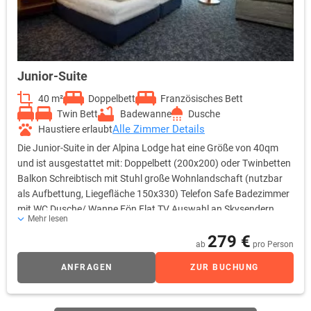
Junior-Suite
40 m²
Doppelbett
Französisches Bett
Twin Bett
Badewanne
Dusche
Alle Zimmer Details
Haustiere erlaubt
Die Junior-Suite in der Alpina Lodge hat eine Größe von 40qm
und ist ausgestattet mit: Doppelbett (200x200) oder Twinbetten
Balkon Schreibtisch mit Stuhl große Wohnlandschaft (nutzbar
als Aufbettung, Liegefläche 150x330) Telefon Safe Badezimmer
mit WC Dusche/ Wanne Fön Flat TV Auswahl an Skysendern
Mehr lesen
(u.a. SkySport) Gratis W-LAN Zugang
279 €
ab
pro Person
ANFRAGEN
ZUR BUCHUNG