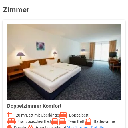
Zimmer
Doppelzimmer Komfort
28 m²
Bett mit Überlänge
Doppelbett
Französisches Bett
Twin Bett
Badewanne
Alle Zimmer Details
Dusche
Haustiere erlaubt