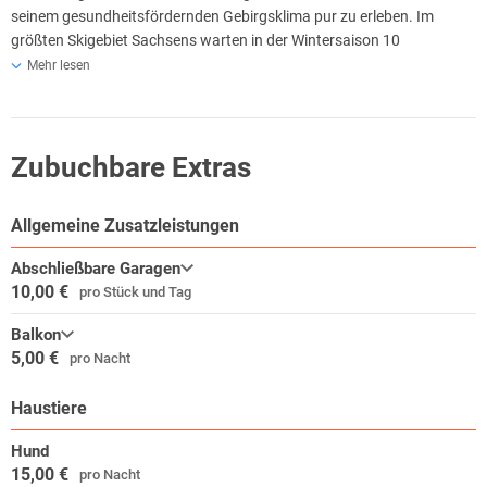
seinem gesundheitsfördernden Gebirgsklima pur zu erleben. Im
größten Skigebiet Sachsens warten in der Wintersaison 10
qualifizierte Abfahrtspisten, über 30 KM Loipen, Snowpark oder
Mehr lesen
Kunsteisbahn auf Sie - und in den übrigen Monaten werden Sie bei
ausgedehnten Wander- Rad- oder Mountainbiketouren sportlich
aktiv.
Zubuchbare Extras
Allgemeine Zusatzleistungen
Abschließbare Garagen
10,00 €
pro Stück und Tag
Balkon
5,00 €
pro Nacht
Haustiere
Hund
15,00 €
pro Nacht