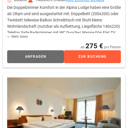
Die Doppelzimmer Komfort in der Alpina Lodge haben eine Größe
ab 28qm und sind ausgestattet mit: Doppelbett (200x200) oder
Twinbett teilweise Balkon Schreibtisch mit Stuhl kleine
Wohnlandschaft (nutzbar als Aufbettung, Liegefläche 140x220)
Telefon Safe Badezimmer mit WC Dusche/ Wanne Fön Flat TV
Mehr lesen
Auswahl an Skysendern (u.a. SkySport) Gratis W-LAN Zugang
275 €
ab
pro Person
ANFRAGEN
ZUR BUCHUNG