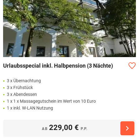
Urlaubsspecial inkl. Halbpension (3 Nächte)
3 x Übernachtung
3 x Frühstück
3 x Abendessen
1 x 1 x Massagegutschein im Wert von 10 Euro
1 x inkl. W-LAN Nutzung
229,00 €
AB
P.P.