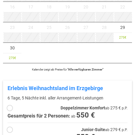
16
17
18
19
20
21
22
23
24
25
26
27
28
29
275
€
30
275
€
Kalender zeigt
ab
Preise für
"
Alle verfügbaren Zimmer
"
Erlebnis Weihnachtsland im Erzgebirge
6 Tage, 5 Nächte inkl. aller Arrangement-Leistungen
Doppelzimmer Komfort
275 €
ab
p.P.
550 €
Gesamtpreis für 2 Personen:
ab
Junior-Suite
279 €
ab
p.P.