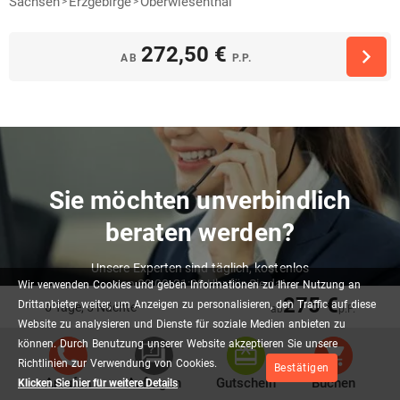
Sachsen
Erzgebirge
Oberwiesenthal
272,50 €
AB
P.P.
Sie möchten unverbindlich
beraten werden?
Unsere Experten sind täglich, kostenlos
von 09:00-21:00 Uhr für Sie da!
Wir
verwenden
Cookies
und
geben
Informationen
zu
Ihrer
Nutzung
an
275 €
Drittanbieter
weiter,
um
Anzeigen
zu
personalisieren,
den
Traffic
auf
diese
6 Tage, 5 Nächte
ab
p.P.
02065 / 49 ‌99 116
Website
zu
analysieren
und
Dienste
für
soziale
Medien
anbieten
zu
können.
Durch
Benutzung
unserer
Website
akzeptieren
Sie
unsere
Richtlinien
zur
Verwendung
von
Cookies.
Bestätigen
Anrufen
Anfragen
Gutschein
Buchen
Klicken Sie hier für weitere Details