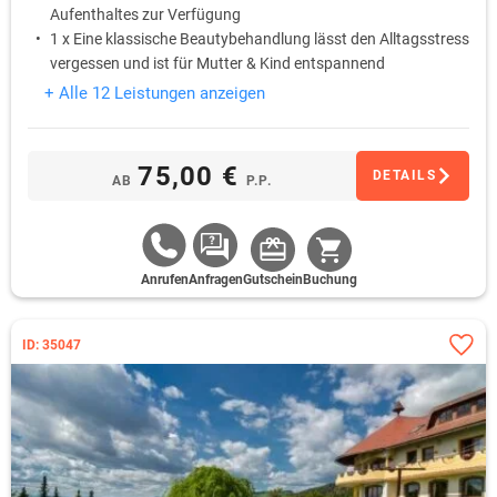
Aufenthaltes zur Verfügung
1 x Eine klassische Beautybehandlung lässt den Alltagsstress
vergessen und ist für Mutter & Kind entspannend
1 x Wohltuender Kräutertee beruhigt Körper & Geist und wird
+ Alle 12 Leistungen anzeigen
im Anschluss an die Beautybehandlung gereicht
1 x Auf dem Zimmer stehen eine Flasche Mineralwasser und
frisches Obst bereit
75,00 €
DETAILS
AB
P.P.
Anrufen
Anfragen
Gutschein
Buchung
ID: 35047