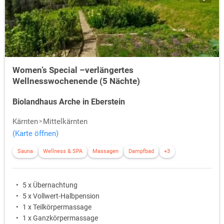
Women’s Special –verlängertes
Wellnesswochenende (5 Nächte)
Biolandhaus Arche in Eberstein
Kärnten
Mittelkärnten
(Karte öffnen)
Sauna
Wellness & SPA
Massagen
Dampfbad
+3
5 x Übernachtung
5 x Vollwert-Halbpension
1 x Teilkörpermassage
1 x Ganzkörpermassage