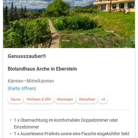
Genusszauber®
Biolandhaus Arche in Eberstein
Kärnten
Mittelkärnten
(Karte öffnen)
Sauna
Wellness & SPA
Massagen
Dampfbad
+3
1 x Übernachtung im komfortablen Doppelzimmer oder
Einzelzimmer
1 x Auserlesene Pralinés sowie eine Flasche eisgekühlter Sekt