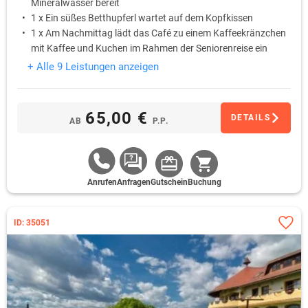
Mineralwasser bereit
1 x Ein süßes Betthupferl wartet auf dem Kopfkissen
1 x Am Nachmittag lädt das Café zu einem Kaffeekränzchen
mit Kaffee und Kuchen im Rahmen der Seniorenreise ein
1 x Bei einem 3-Gang-Menü am Abend lässt sich der Tag
+ Alle 9 Leistungen anzeigen
entspannt ausklingen
65,00 €
DETAILS
AB
P.P.
Anrufen
Anfragen
Gutschein
Buchung
ID: 35051