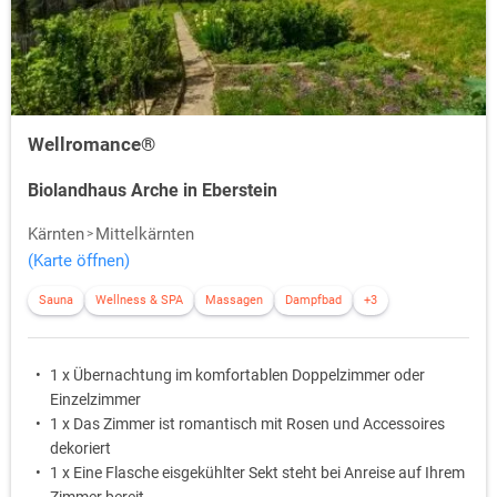
Wellromance®
Biolandhaus Arche in Eberstein
Kärnten
Mittelkärnten
(Karte öffnen)
Sauna
Wellness & SPA
Massagen
Dampfbad
+3
1 x Übernachtung im komfortablen Doppelzimmer oder
Einzelzimmer
1 x Das Zimmer ist romantisch mit Rosen und Accessoires
dekoriert
1 x Eine Flasche eisgekühlter Sekt steht bei Anreise auf Ihrem