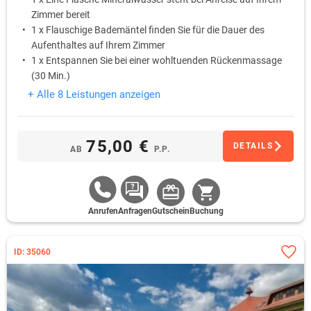
Zimmer bereit
1 x Flauschige Bademäntel finden Sie für die Dauer des
Aufenthaltes auf Ihrem Zimmer
1 x Entspannen Sie bei einer wohltuenden Rückenmassage
(30 Min.)
1 x Nutzen Sie nach Lust und Laune im Rahmen der
+ Alle 8 Leistungen anzeigen
Öffnungszeiten den hoteleigenen Freizeit- und
Wellnessbereich
1 x Genießen Sie am Abend ein 3-Gänge-Menü
75,00 €
DETAILS
AB
P.P.
Anrufen
Anfragen
Gutschein
Buchung
ID: 35060