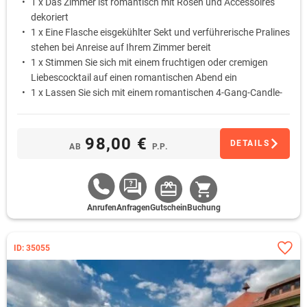
1 x Das Zimmer ist romantisch mit Rosen und Accessoires
dekoriert
1 x Eine Flasche eisgekühlter Sekt und verführerische Pralines
stehen bei Anreise auf Ihrem Zimmer bereit
1 x Stimmen Sie sich mit einem fruchtigen oder cremigen
Liebescocktail auf einen romantischen Abend ein
1 x Lassen Sie sich mit einem romantischen 4-Gang-Candle-
Light-Dinner am liebevoll gedeckten Tisch verwöhnen
1 x Schlafen Sie am ersten Morgen ungestört aus … Das
Frühstück wird Ihnen auf Wunsch als Bettfrühstück auf das
98,00 €
DETAILS
AB
P.P.
Zimmer gebracht
Anrufen
Anfragen
Gutschein
Buchung
ID: 35055