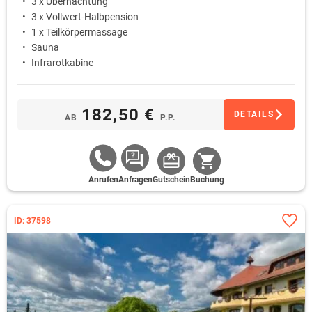
3 x Übernachtung
3 x Vollwert-Halbpension
1 x Teilkörpermassage
Sauna
Infrarotkabine
182,50 €
DETAILS
AB
P.P.
Anrufen
Anfragen
Gutschein
Buchung
ID: 37598