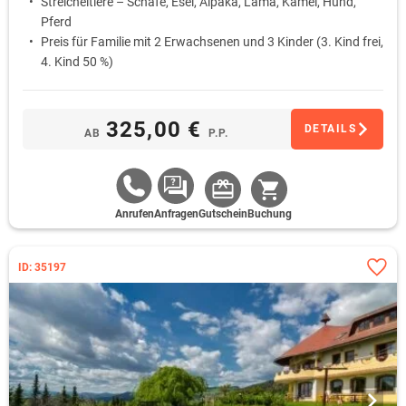
Streicheltiere – Schafe, Esel, Alpaka, Lama, Kamel, Hund,
Pferd
Preis für Familie mit 2 Erwachsenen und 3 Kinder (3. Kind frei,
4. Kind 50 %)
325,00 €
DETAILS
AB
P.P.
Anrufen
Anfragen
Gutschein
Buchung
ID: 35197