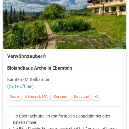
Verwöhnzauber®
Biolandhaus Arche in Eberstein
Kärnten
Mittelkärnten
(Karte öffnen)
Sauna
Wellness & SPA
Massagen
Dampfbad
+3
1 x Übernachtung im komfortablen Doppelzimmer oder
Einzelzimmer
1 x Eine Flasche Mineralwasser steht bei Anreise auf Ihrem