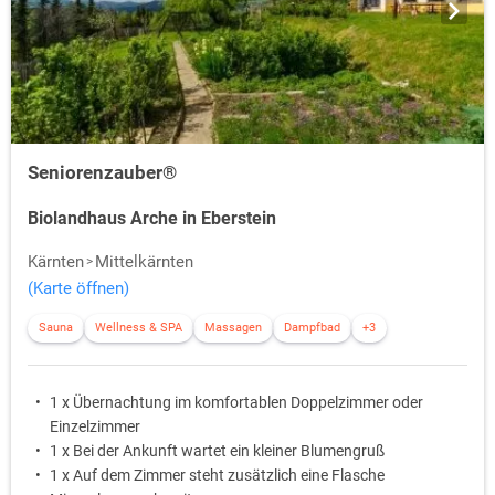
Seniorenzauber®
Biolandhaus Arche in Eberstein
Kärnten
Mittelkärnten
(Karte öffnen)
Sauna
Wellness & SPA
Massagen
Dampfbad
+3
1 x Übernachtung im komfortablen Doppelzimmer oder
Einzelzimmer
1 x Bei der Ankunft wartet ein kleiner Blumengruß
1 x Auf dem Zimmer steht zusätzlich eine Flasche