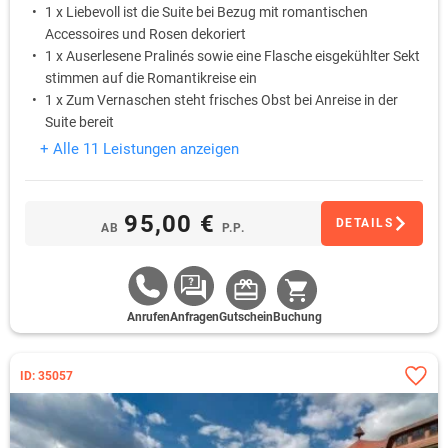
1 x Liebevoll ist die Suite bei Bezug mit romantischen
Accessoires und Rosen dekoriert
1 x Auserlesene Pralinés sowie eine Flasche eisgekühlter Sekt
stimmen auf die Romantikreise ein
1 x Zum Vernaschen steht frisches Obst bei Anreise in der
Suite bereit
1 x Ein süßes Betthupferl wartet auf dem Kopfkissen
+ Alle 11 Leistungen anzeigen
1 x Das romantische 4-Gang Candle-Light-Dinner am liebevoll
gedeckten Tisch verwöhnt und bezaubert die Sinne
95,00 €
DETAILS
AB
P.P.
Anrufen
Anfragen
Gutschein
Buchung
ID: 35057