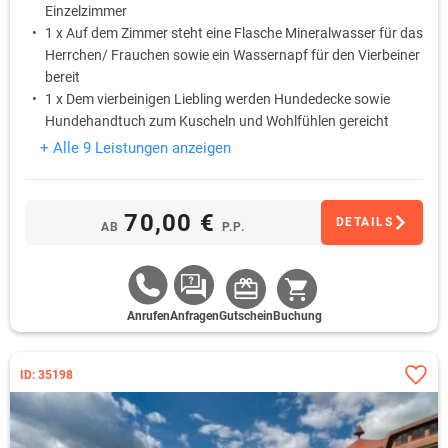
Einzelzimmer
1 x Auf dem Zimmer steht eine Flasche Mineralwasser für das
Herrchen/ Frauchen sowie ein Wassernapf für den Vierbeiner
bereit
1 x Dem vierbeinigen Liebling werden Hundedecke sowie
Hundehandtuch zum Kuscheln und Wohlfühlen gereicht
1 x Ein süßes Betthupferl wartet auf dem Kopfkissen
+ Alle 9 Leistungen anzeigen
1 x Den Abend kann Herrchen/Frauchen bei einem 3-Gang-
Menü entspannt ausklingen lassen.
Für den vierbeinigen Liebling ist das Abendessen als"All you
70,00 €
DETAILS
AB
P.P.
can eat" an der Hundebar in der Hotellobby bereitgestellt.
Anrufen
Anfragen
Gutschein
Buchung
ID: 35198