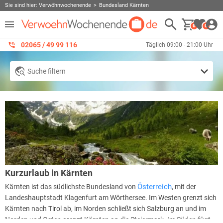
Sie sind hier:
Verwöhnwochenende
Bundesland Kärnten
0
0
02065 / 49 ‌99 116
Täglich 09:00 - 21:00 Uhr
Suche filtern
Kurzurlaub in Kärnten
Österreich
Kärnten ist das südlichste Bundesland von
, mit der
Landeshauptstadt Klagenfurt am Wörthersee. Im Westen grenzt sich
Kärnten nach Tirol ab, im Norden schließt sich Salzburg an und im
Norden und Osten grenzt Kärnten an die Steiermark. Im Süden fügt