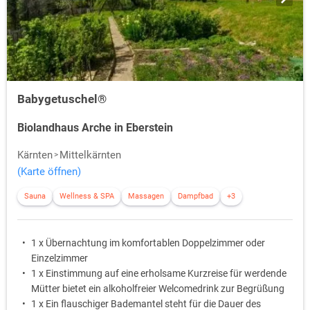
Babygetuschel®
Biolandhaus Arche in Eberstein
Kärnten
Mittelkärnten
(Karte öffnen)
Sauna
Wellness & SPA
Massagen
Dampfbad
+3
1 x Übernachtung im komfortablen Doppelzimmer oder
Einzelzimmer
1 x Einstimmung auf eine erholsame Kurzreise für werdende
Mütter bietet ein alkoholfreier Welcomedrink zur Begrüßung
1 x Ein flauschiger Bademantel steht für die Dauer des