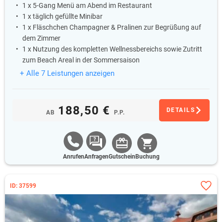
1 x 5-Gang Menü am Abend im Restaurant
1 x täglich gefüllte Minibar
1 x Fläschchen Champagner & Pralinen zur Begrüßung auf
dem Zimmer
1 x Nutzung des kompletten Wellnessbereichs sowie Zutritt
zum Beach Areal in der Sommersaison
+ Alle 7 Leistungen anzeigen
188,50 €
DETAILS
AB
P.P.
Anrufen
Anfragen
Gutschein
Buchung
ID: 37599