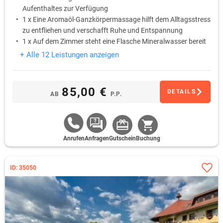
Aufenthaltes zur Verfügung
1 x Eine Aromaöl-Ganzkörpermassage hilft dem Alltagsstress
zu entfliehen und verschafft Ruhe und Entspannung
1 x Auf dem Zimmer steht eine Flasche Mineralwasser bereit
1 x Ein süßes Betthupferl wartet auf dem Kopfkissen
+ Alle 12 Leistungen anzeigen
85,00 €
DETAILS
AB
P.P.
Anrufen
Anfragen
Gutschein
Buchung
ID: 35050