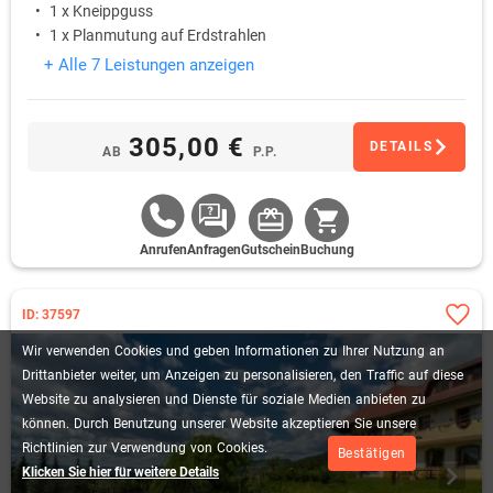
1 x Kneippguss
1 x Planmutung auf Erdstrahlen
+ Alle 7 Leistungen anzeigen
305,00 €
DETAILS
AB
P.P.
Anrufen
Anfragen
Gutschein
Buchung
ID: 37597
Wir
verwenden
Cookies
und
geben
Informationen
zu
Ihrer
Nutzung
an
Drittanbieter
weiter,
um
Anzeigen
zu
personalisieren,
den
Traffic
auf
diese
Website
zu
analysieren
und
Dienste
für
soziale
Medien
anbieten
zu
können.
Durch
Benutzung
unserer
Website
akzeptieren
Sie
unsere
Richtlinien
zur
Verwendung
von
Cookies.
Bestätigen
Klicken Sie hier für weitere Details