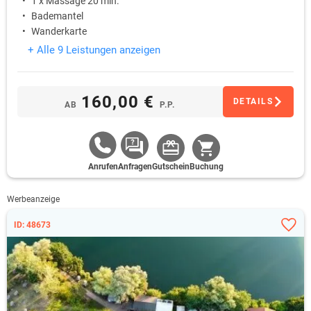
1 x Massage 20 min.
Bademantel
Wanderkarte
+ Alle 9 Leistungen anzeigen
160,00 €
DETAILS
AB
P.P.
Anrufen
Anfragen
Gutschein
Buchung
Werbeanzeige
ID: 48673