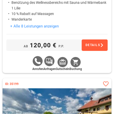
Benützung des Wellnessbereichs mit Sauna und Wärmebank
1 Lilie
10 % Rabatt auf Massagen
Wanderkarte
+ Alle 8 Leistungen anzeigen
120,00 €
DETAILS
AB
P.P.
Anrufen
Anfragen
Gutschein
Buchung
ID: 35199