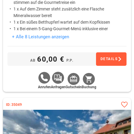
stimmen auf die Gourmetreise ein
1 x Auf dem Zimmer steht zusätzlich eine Flasche
Mineralwasser bereit
1 x Ein süßes Betthupferl wartet auf dem Kopfkissen
1 x Bei einem 5-Gang-Gourmet-Menü inklusive einer
korrespondierenden Flasche Wein lassen sich
+ Alle 8 Leistungen anzeigen
Gaumenfreuden erleben und regionale Spezialitäten in einer
besonderen Umgebung entdecken
1 x Am nächsten Morgen startet der Tag mit einem
60,00 €
DETAILS
AB
P.P.
reichhaltigen Frühstück am Buffet
Anrufen
Anfragen
Gutschein
Buchung
ID: 35049