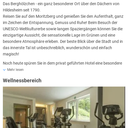
Das Berghölzchen - ein ganz besonderer Ort über den Dächern von
Hildesheim seit 1790.
Reisen Sie auf den Moritzberg und genießen Sie den Aufenthalt, ganz
im Zeichen der Entspannung, Genuss und Ruhe! Beim Besuch der
UNESCO-Weltkulturerbe sowie langen Spaziergängen können Sie die
einzigartige Aussicht, die sensationelle Lage im Grünen und eine
besondere Atmosphäre erleben. Der beste Blick über die Stadt und in
das innerste Tal ist unbeschreiblich, wunderschön und einfach
magisch!
Noch heute spüren Sie in dem privat geführten Hotel eine besondere
Historik. Im Jahr 1770 legten die Stiftsherren in dem Wäldchen
Mehr lesen
südlich ihrer Kirche Wege und Bänke an. Etwa 20 Jahre später
Wellnessbereich
entstand dort eine attraktive Gaststätte, die von Hildesheimer
Bürgern gern besucht wurde. Mit der Errichtung des kleinen „Salon“
war ein neues Kulturhighlight der Stadt entstanden. Vor allem die
Tanzgesellschaften fanden hier Ihr zweites zu Hause. „Prager
Musikanten“ im Sommer und „Janischarenmusik“ ab 1802 sorgten
für beste musikalische Unterhaltung. 1805 spielten im „Hölzchen“ die
Musiker der in Hildesheim in Garnison liegenden preußischen
Soldaten.