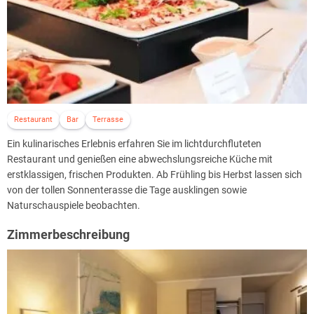
hat das Hotelteam einen kleinen Entspannungsort für Sie kreiert. Der
professionelle Fitnessraum mit multifunktionalen Kraftgeräten,
Hantelbank und Cardiogeräten von LIFE FITNESS lädt zum
Auspowern ein. Die Sauna in mediterranem Stil lässt Sie jeglichen
Stress und Trubel vergessen.
Erleben Sie eine bezaubernde Reise, von der Sie mit einem großen
Lächeln und neuer Energie heimkehren werden!
Restaurant
Bar
Terrasse
Ein kulinarisches Erlebnis erfahren Sie im lichtdurchfluteten
Restaurant und genießen eine abwechslungsreiche Küche mit
erstklassigen, frischen Produkten. Ab Frühling bis Herbst lassen sich
von der tollen Sonnenterasse die Tage ausklingen sowie
Naturschauspiele beobachten.
Zimmerbeschreibung