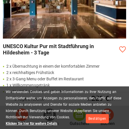
UNESCO Kultur Pur mit Stadtführung in
Hildesheim - 3 Tage
2 x Übernachtung in einem der komfortablen Zimmer
2 x reichhaltiges Frühstück
2 x 3-Gang Menu oder Buffet im Restaurant
1 x Willkommensgetränk
1 x Stadtführung durch Hildesheim*
Wir
verwenden
Cookies
und
geben
Informationen
zu
Ihrer
Nutzung
an
229 €
WLAN
Drittanbieter
weiter,
um
Anzeigen
zu
personalisieren,
den
Traffic
auf
diese
3 Tage, 2 Nächte
ab
p.P.
Website
zu
analysieren
und
Dienste
für
soziale
Medien
anbieten
zu
Mehr lesen
können.
Durch
Benutzung
unserer
Website
akzeptieren
Sie
unsere
Richtlinien
zur
Verwendung
von
Cookies.
Bestätigen
188,00 €
Anrufen
Anfragen
Gutschein
Buchen
Klicken Sie hier für weitere Details
AB
P.P.