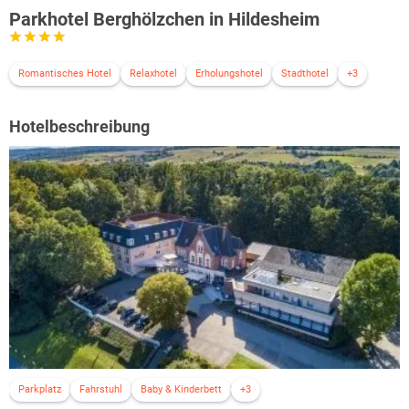
Parkhotel Berghölzchen in Hildesheim
Romantisches Hotel
Relaxhotel
Erholungshotel
Stadthotel
+3
Hotelbeschreibung
Parkplatz
Fahrstuhl
Baby & Kinderbett
+3