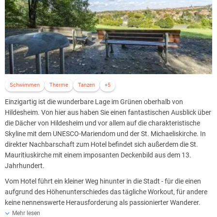
Schwimmen
Therme
Tanzen
+5
Einzigartig ist die wunderbare Lage im Grünen oberhalb von
Hildesheim. Von hier aus haben Sie einen fantastischen Ausblick über
die Dächer von Hildesheim und vor allem auf die charakteristische
Skyline mit dem UNESCO-Mariendom und der St. Michaeliskirche. In
direkter Nachbarschaft zum Hotel befindet sich außerdem die St.
Mauritiuskirche mit einem imposanten Deckenbild aus dem 13.
Jahrhundert.
Vom Hotel führt ein kleiner Weg hinunter in die Stadt - für die einen
aufgrund des Höhenunterschiedes das tägliche Workout, für andere
keine nennenswerte Herausforderung als passionierter Wanderer.
Gerne erhalten Sie an der Rezeption eine umfassende
Mehr lesen