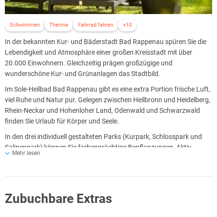
Schwimmen
Therme
Fahrrad fahren
+10
In der bekannten Kur- und Bäderstadt Bad Rappenau spüren Sie die
Lebendigkeit und Atmosphäre einer großen Kreisstadt mit über
20.000 Einwohnern. Gleichzeitig prägen großzügige und
wunderschöne Kur- und Grünanlagen das Stadtbild.
Im Sole-Heilbad Bad Rappenau gibt es eine extra Portion frische Luft,
viel Ruhe und Natur pur. Gelegen zwischen Heilbronn und Heidelberg,
Rhein-Neckar und Hohenloher Land, Odenwald und Schwarzwald
finden Sie Urlaub für Körper und Seele.
In den drei individuell gestalteten Parks (Kurpark, Schlosspark und
Salinenpark) können Sie farbenprächtige Bepflanzungen, Aktiv-
Mehr lesen
Parcours und zahlreiche Veranstaltungen genießen. Sehenswert ist
das historische Wasserschloss aus dem frühen 17. Jahrhundert im
Schlosspark.
Entspannen Sie am Kurparksee im Kurpark oder atmen Sie gesunde
Zubuchbare Extras
Luft am Gradierwerk im Salinenpark.