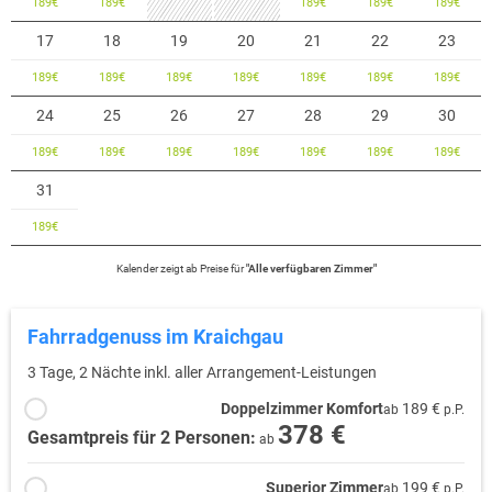
189
€
189
€
189
€
189
€
189
€
17
18
19
20
21
22
23
189
€
189
€
189
€
189
€
189
€
189
€
189
€
24
25
26
27
28
29
30
189
€
189
€
189
€
189
€
189
€
189
€
189
€
31
189
€
Kalender zeigt
ab
Preise für
"
Alle verfügbaren Zimmer
"
Fahrradgenuss im Kraichgau
3 Tage, 2 Nächte inkl. aller Arrangement-Leistungen
Doppelzimmer Komfort
189 €
ab
p.P.
378 €
Gesamtpreis für 2 Personen:
ab
Superior Zimmer
199 €
ab
p.P.