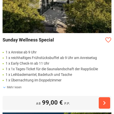
Sunday Wellness Special
1 x Anreise ab 9 Uhr
1 x reichhaltiges Frühstücksbuffet ab 9 Uhr am Anreisetag
1 x Early Check-In ab 11 Uhr
1 x 1x Tages-Ticket für die Saunalandschaft der RappSoDie
1 x Leihbademantel, Badetuch und Tasche
1 x Übernachtung im Doppelzimmer
Mehr lesen
99,00 €
AB
P.P.