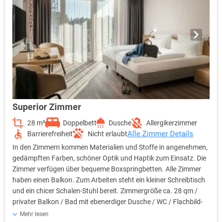
Superior Zimmer
28 m²
Doppelbett
Dusche
Allergikerzimmer
Alle Zimmer Details
Barrierefreiheit
Nicht erlaubt
In den Zimmern kommen Materialien und Stoffe in angenehmen,
gedämpften Farben, schöner Optik und Haptik zum Einsatz. Die
Zimmer verfügen über bequeme Boxspringbetten. Alle Zimmer
haben einen Balkon. Zum Arbeiten steht ein kleiner Schreibtisch
und ein chicer Schalen-Stuhl bereit. Zimmergröße ca. 28 qm /
privater Balkon / Bad mit ebenerdiger Dusche / WC / Flachbild-
TV / WLAN im ganzen Haus (ohne Gebühr) / Telefon / Föhn /
Mehr lesen