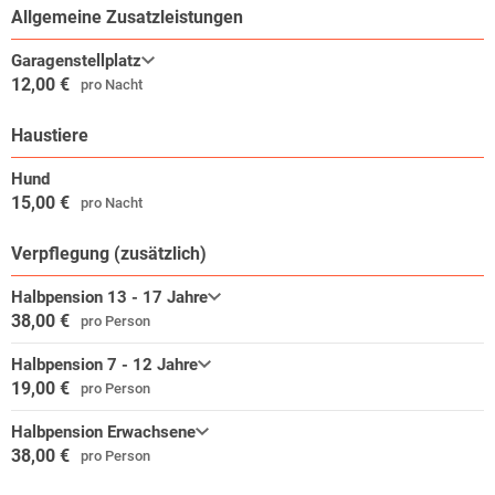
In Bad Rappenau ist immer etwas los! Zahlreiche Spazier- Wander-
Allgemeine Zusatzleistungen
und Radwege laden ein, Bad Rappenau und seine attraktive
Umgebung kennen zu lernen und dabei auch etwas für die eigene
Garagenstellplatz
Gesundheit zu tun.
12,00 €
pro Nacht
Haustiere
Hund
15,00 €
pro Nacht
Verpflegung (zusätzlich)
Halbpension 13 - 17 Jahre
38,00 €
pro Person
Halbpension 7 - 12 Jahre
19,00 €
pro Person
Halbpension Erwachsene
38,00 €
pro Person