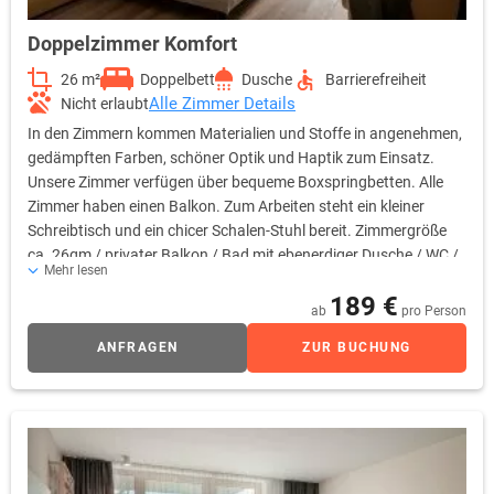
Doppelzimmer Komfort
26 m²
Doppelbett
Dusche
Barrierefreiheit
Alle Zimmer Details
Nicht erlaubt
In den Zimmern kommen Materialien und Stoffe in angenehmen,
gedämpften Farben, schöner Optik und Haptik zum Einsatz.
Unsere Zimmer verfügen über bequeme Boxspringbetten. Alle
Zimmer haben einen Balkon. Zum Arbeiten steht ein kleiner
Schreibtisch und ein chicer Schalen-Stuhl bereit. Zimmergröße
ca. 26qm / privater Balkon / Bad mit ebenerdiger Dusche / WC /
Mehr lesen
Flachbild-TV / WLAN im ganzen Haus (ohne Gebühr) / Telefon /
189 €
Föhn / Safe / kleiner Kühlschrank / Tiefgarage (gegen Gebühr)
ab
pro Person
ANFRAGEN
ZUR BUCHUNG