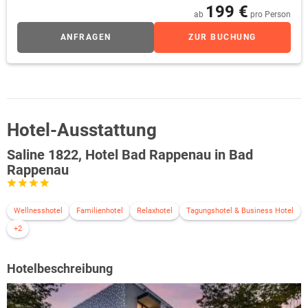
Safe / kleiner Kühlschrank / Tiefgarage (gegen Gebühr)
199 €
ab
pro Person
Belegung: min. 1 Erw./ max. 2+1 oder 3 Erw.
ANFRAGEN
ZUR BUCHUNG
Hotel-Ausstattung
Saline 1822, Hotel Bad Rappenau in Bad
Rappenau
Wellnesshotel
Familienhotel
Relaxhotel
Tagungshotel & Business Hotel
+2
Hotelbeschreibung