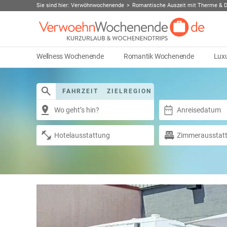
Sie sind hier:
Verwöhnwochenende
Romantische Auszeit mit Therme & D
Wellness Wochenende
Romantik Wochenende
Lux
FAHRZEIT
ZIELREGION