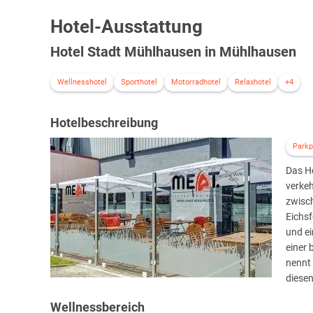
Hotel-Ausstattung
Hotel Stadt Mühlhausen in Mühlhausen
Wellnesshotel
Sporthotel
Motorradhotel
Relaxhotel
+4
Hotelbeschreibung
Parkp
Das H
verkeh
zwisc
Eichsf
und e
einer
nennt 
diese
Wellnessbereich