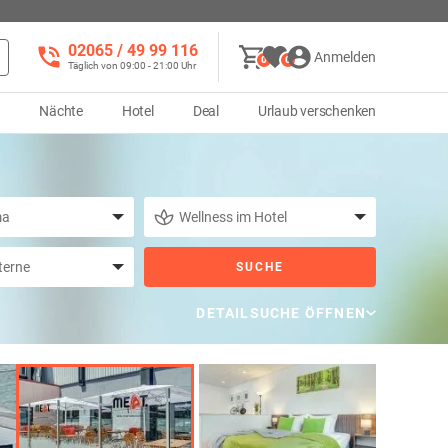
02065 / 49 ‌99 116
Anmelden
0
0
Täglich von 09:00 - 21:00 Uhr
d
Nächte
Hotel
Deal
Urlaub verschenken
SUCHE
DETAILSUCHE ÖFFNEN