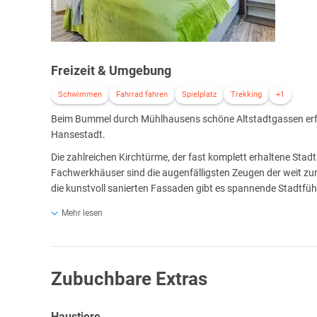
Freizeit & Umgebung
Schwimmen
Fahrrad fahren
Spielplatz
Trekking
+1
Beim Bummel durch Mühlhausens schöne Altstadtgassen erfähr
Hansestadt.
Die zahlreichen Kirchtürme, der fast komplett erhaltene Sta
Fachwerkhäuser sind die augenfälligsten Zeugen der weit zur
die kunstvoll sanierten Fassaden gibt es spannende Stadtf
Ihren auf der ersten Silbe betonten Namen verdankt die fast
Mehr lesen
gelegene heutige Kreisstadt ihren einst überaus zahlreichen 
florierenden Tuch- und lederverarbeitenden Manufakturen. 
Zubuchbare Extras
Zwischen Mühlhausen, Bad Langensalza und Eisenach erstre
Mit einer Fläche von rund 16.000 Hektar ist er Deutschla
Haustiere