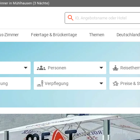
inner in Mühlhausen (3 Nächte)
us-Zimmer
Feiertage & Brückentage
Themen
Deutschlan