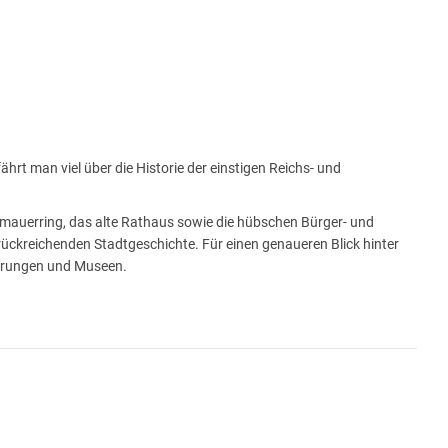
t man viel über die Historie der einstigen Reichs- und
dtmauerring, das alte Rathaus sowie die hübschen Bürger- und
ückreichenden Stadtgeschichte. Für einen genaueren Blick hinter
ührungen und Museen.
 genau im geografischen Mittelpunkt Deutschlands am Fluss Unstrut
Wassermühlen. Im Mittelalter waren diese der Motor für die
Mühlhäuser Stoffe hatten damals in ganz Europa einen Namen.
ckt sich im Nordwesten Thüringens der Höhenrücken Hainich.
nds größtes zusammenhängendes Laubwaldgebiet. Davon gehört etwa