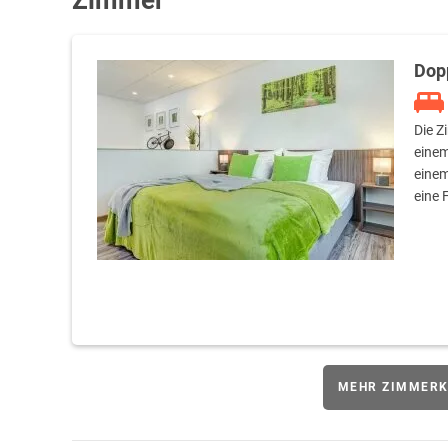
Zimmer
Dop
Die Z
einem
einem
eine 
MEHR ZIMMERK