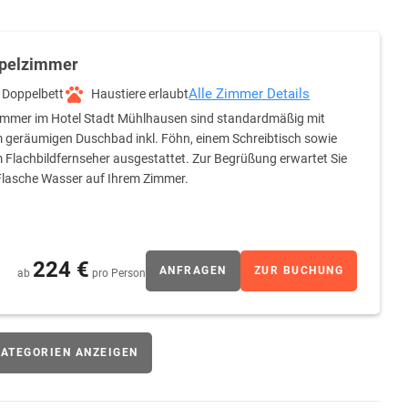
pelzimmer
Alle Zimmer Details
Doppelbett
Haustiere erlaubt
immer im Hotel Stadt Mühlhausen sind standardmäßig mit
 geräumigen Duschbad inkl. Föhn, einem Schreibtisch sowie
 Flachbildfernseher ausgestattet. Zur Begrüßung erwartet Sie
Flasche Wasser auf Ihrem Zimmer.
224 €
ANFRAGEN
ZUR BUCHUNG
ab
pro Person
ATEGORIEN ANZEIGEN