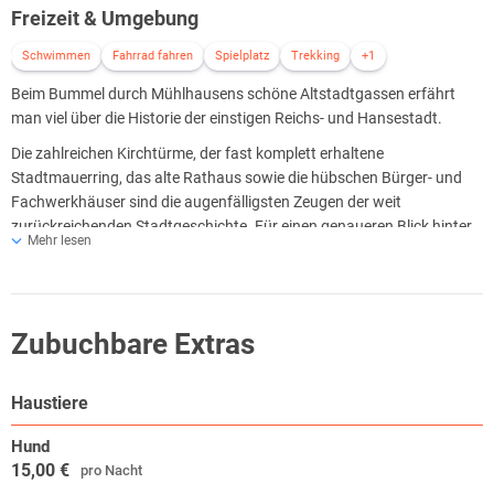
Freizeit & Umgebung
Schwimmen
Fahrrad fahren
Spielplatz
Trekking
+1
Beim Bummel durch Mühlhausens schöne Altstadtgassen erfährt
man viel über die Historie der einstigen Reichs- und Hansestadt.
Die zahlreichen Kirchtürme, der fast komplett erhaltene
Stadtmauerring, das alte Rathaus sowie die hübschen Bürger- und
Fachwerkhäuser sind die augenfälligsten Zeugen der weit
zurückreichenden Stadtgeschichte. Für einen genaueren Blick hinter
Mehr lesen
die kunstvoll sanierten Fassaden gibt es spannende Stadtführungen
und Museen.
Ihren auf der ersten Silbe betonten Namen verdankt die fast genau im
geografischen Mittelpunkt Deutschlands am Fluss Unstrut gelegene
Zubuchbare Extras
heutige Kreisstadt ihren einst überaus zahlreichen Wassermühlen. Im
Mittelalter waren diese der Motor für die florierenden Tuch- und
Haustiere
lederverarbeitenden Manufakturen. Mühlhäuser Stoffe hatten
damals in ganz Europa einen Namen.
Hund
15,00 €
pro Nacht