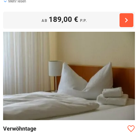
Mehr lesen
189,00 €
AB
P.P.
Verwöhntage