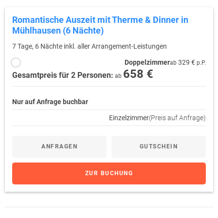
Wurzelstock die Silberbornquelle entspringt. Zudem bieten
Romantische Auszeit mit Therme & Dinner in
Nationalpark-Ranger geführte Ausflüge wie zum Beispiel Wildnis- und
Mühlhausen (6 Nächte)
Kräuterwanderungen oder Pilzerkundungen. Für ein Naturerlebnis
der besonderen Art sorgt der Kletterwald Hainich am Rande des
7 Tage, 6 Nächte inkl. aller Arrangement-Leistungen
Nationalparks mit seinen unterschiedlichen Parcours und einer 120
Meter langen Seilbahn, an der man durch die Baumwipfel saust.
Doppelzimmer
329 €
ab
p.P.
658 €
Gesamtpreis für 2 Personen:
ab
Nur auf Anfrage buchbar
Einzelzimmer
(Preis auf Anfrage)
ANFRAGEN
GUTSCHEIN
ZUR BUCHUNG