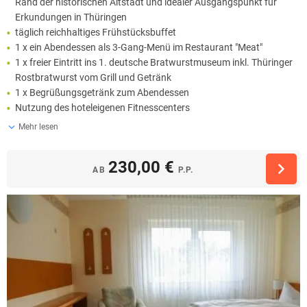
Rand der historischen Altstadt und idealer Ausgangspunkt für
Erkundungen in Thüringen
täglich reichhaltiges Frühstücksbuffet
1 x ein Abendessen als 3-Gang-Menü im Restaurant "Meat"
1 x freier Eintritt ins 1. deutsche Bratwurstmuseum inkl. Thüringer
Rostbratwurst vom Grill und Getränk
1 x Begrüßungsgetränk zum Abendessen
Nutzung des hoteleigenen Fitnesscenters
Mehr lesen
230,00 €
AB
P.P.