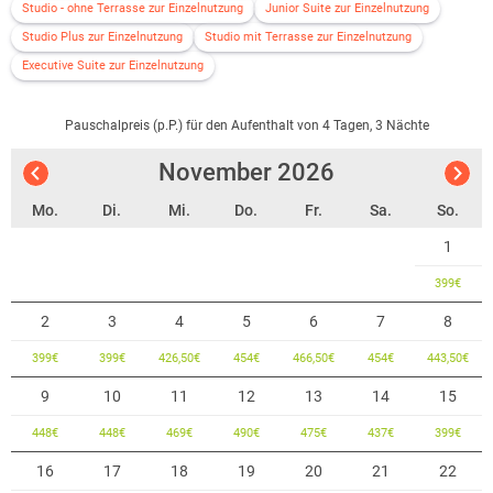
Studio - ohne Terrasse zur Einzelnutzung
Junior Suite zur Einzelnutzung
Studio Plus zur Einzelnutzung
Studio mit Terrasse zur Einzelnutzung
Executive Suite zur Einzelnutzung
Pauschalpreis (p.P.) für den Aufenthalt von 4 Tagen, 3 Nächte
November
2026
Mo.
Di.
Mi.
Do.
Fr.
Sa.
So.
1
399
€
2
3
4
5
6
7
8
399
€
399
€
426,50
€
454
€
466,50
€
454
€
443,50
€
9
10
11
12
13
14
15
448
€
448
€
469
€
490
€
475
€
437
€
399
€
16
17
18
19
20
21
22