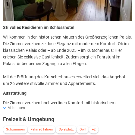
Stilvolles Residieren im Schlosshotel.
Willkommen in den historischen Mauern des Großherzoglichen Palais.
Die Zimmer vereinen zeitlose Eleganz mit modernem Komfort. Ob im
klassischen Palais oder – ab Ende 2025 – im Kutscherhaus: Hier
erleben Sie exklusive Gastlichkeit. Zudem sorgt ein Fahrstuhl im
Palais für bequemen Zugang zu allen Etagen.
Mit der Eröffnung des Kutscherhauses erweitert sich das Angebot
um 26 weitere stilvolle Zimmer und Appartements.
Ausstattung
Die Zimmer vereinen hochwertigen Komfort mit historischem
Mehr lesen
Charme. Stilvolle Möbel setzen die historische Architektur gekonnt in
Szene.
Freizeit & Umgebung
Ein komfortables Boxspringbett sorgt für erholsamen Schlaf, viele
Schwimmen
Fahrrad fahren
Spielplatz
Golf
+2
Zimmer bieten zudem einen eleganten Sekretär für kreative Momente.