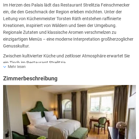
Im Herzen des Palais lädt das Restaurant Strelitzia Feinschmecker
ein, die den Geschmack der Region erleben möchten. Unter der
Leitung von Küchenmeister Torsten Räth entstehen raffinierte
Kreationen, inspiriert von Wäldern und Seen der Umgebung.
Regionale Zutaten und klassische Aromen verschmelzen zu
einzigartigen Menüs – eine moderne Interpretation großherzoglicher
Genusskultur.
Zwischen kultivierter Küche und zeitloser Atmosphäre erwartet Sie
ein Tisch im Restaurant Strelitzia.
Mehr lesen
Öffnungszeiten
Zimmerbeschreibung
Mittwoch bis Sonntag: 18:00 bis 20:30 Uhr
Samstag und Sonntag: zusätzlich Mittagsküche von 12:00 bis 14:00
Uhr
Montag und Dienstag: Reduzierte Karte von 18:00 bis 20:30 Uhr
Frühstück
Täglich von 07:00 bis 10:30 Uhr