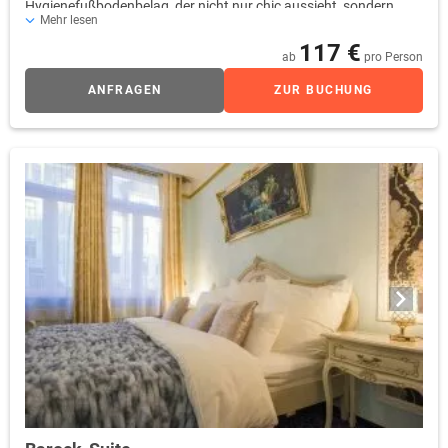
Hygienefußbodenbelag, der nicht nur chic aussieht, sondern
Mehr lesen
täglich desinfiziert werden kann und sich ausgezeichnet für
117 €
Allergiker eignet.
ab
pro Person
ANFRAGEN
ZUR BUCHUNG