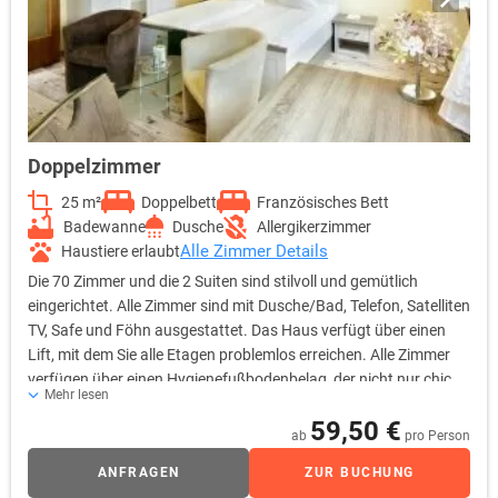
Doppelzimmer
25 m²
Doppelbett
Französisches Bett
Badewanne
Dusche
Allergikerzimmer
Alle Zimmer Details
Haustiere erlaubt
Die 70 Zimmer und die 2 Suiten sind stilvoll und gemütlich
eingerichtet. Alle Zimmer sind mit Dusche/Bad, Telefon, Satelliten
TV, Safe und Föhn ausgestattet. Das Haus verfügt über einen
Lift, mit dem Sie alle Etagen problemlos erreichen. Alle Zimmer
verfügen über einen Hygienefußbodenbelag, der nicht nur chic
Mehr lesen
aussieht, sondern täglich desinfiziert werden kann und sich
59,50 €
ausgezeichnet für Allergiker eignet.
ab
pro Person
ANFRAGEN
ZUR BUCHUNG