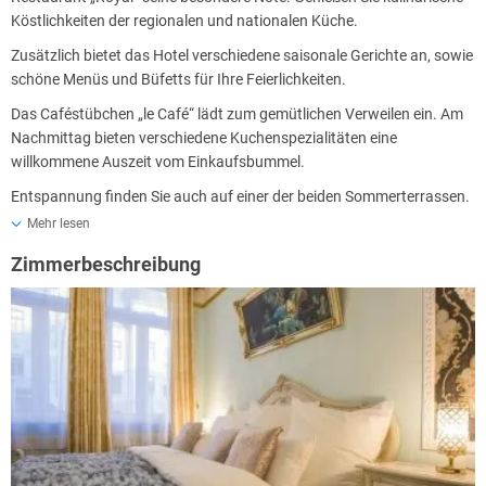
Köstlichkeiten der regionalen und nationalen Küche.
Zusätzlich bietet das Hotel verschiedene saisonale Gerichte an, sowie
schöne Menüs und Büfetts für Ihre Feierlichkeiten.
Das Caféstübchen „le Café“ lädt zum gemütlichen Verweilen ein. Am
Nachmittag bieten verschiedene Kuchenspezialitäten eine
willkommene Auszeit vom Einkaufsbummel.
Entspannung finden Sie auch auf einer der beiden Sommerterrassen.
Lassen Sie sich verzaubern von dem südlichen Flair und gönnen Sie
Mehr lesen
sich eine Genießerpause.
Zimmerbeschreibung
Auch ein beliebter Treffpunkt, vor wie nach dem Essen, ist die
Hotelbar - der geeignete Rahmen, um einen erfolgreichen Tag
angenehm ausklingen zu lassen. Lassen Sie sich von den Cocktail-
Köstlichkeiten überraschen.