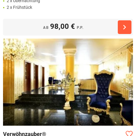
2 x Übernachtung
2 x Frühstück
98,00 €
AB
P.P.
Verwöhnzauber®