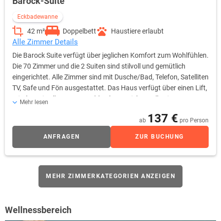
Barock-Suite
Eckbadewanne
42 m²
Doppelbett
Haustiere erlaubt
Alle Zimmer Details
Die Barock Suite verfügt über jeglichen Komfort zum Wohlfühlen.
Die 70 Zimmer und die 2 Suiten sind stilvoll und gemütlich
eingerichtet. Alle Zimmer sind mit Dusche/Bad, Telefon, Satelliten
TV, Safe und Fön ausgestattet. Das Haus verfügt über einen Lift,
mit dem Sie alle Etagen problemlos erreichen. Alle Zimmer
Mehr lesen
verfügen über einen Hygienefußbodenbelag, der nicht nur chic
137 €
aussieht, sondern täglich desinfiziert werden kann und sich
ab
pro Person
ausgezeichnet für Allergiker eignet.
ANFRAGEN
ZUR BUCHUNG
MEHR ZIMMERKATEGORIEN ANZEIGEN
Wellnessbereich