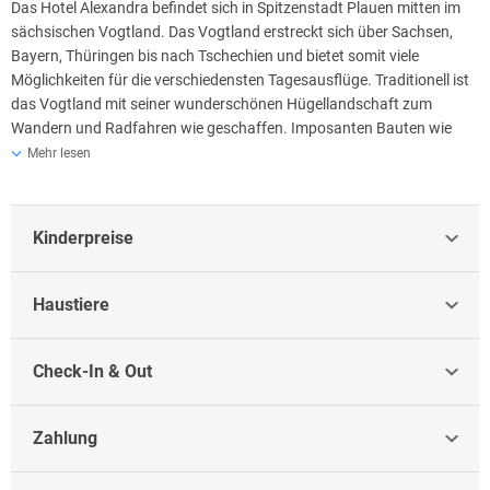
Das Hotel Alexandra befindet sich in Spitzenstadt Plauen mitten im
sächsischen Vogtland. Das Vogtland erstreckt sich über Sachsen,
Bayern, Thüringen bis nach Tschechien und bietet somit viele
Möglichkeiten für die verschiedensten Tagesausflüge. Traditionell ist
das Vogtland mit seiner wunderschönen Hügellandschaft zum
Wandern und Radfahren wie geschaffen. Imposanten Bauten wie
z.B. die Göltzschtalbrücke – die größte Ziegelsteinbrücke der Welt, die
Mehr lesen
Vogtlandarena – die modernste Großschanze Europas, zahlreiche
Burgen und Schlösser prägen das facettenreiche Bild des
Vogtlandes.
Kinderpreise
Der Musikinstrumentenbau ist seit mehr als 350 Jahre hier zu Hause
und weltbekannt wurde die Plauener Spitze, die auch heute noch in
Haustiere
zahlreichen kleinen Betrieben hergestellt wird.
Check-In & Out
Zahlung