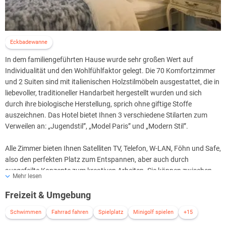
Eckbadewanne
In dem familiengeführten Hause wurde sehr großen Wert auf
Individualität und den Wohlfühlfaktor gelegt. Die 70 Komfortzimmer
und 2 Suiten sind mit italienischen Holzstilmöbeln ausgestattet, die in
liebevoller, traditioneller Handarbeit hergestellt wurden und sich
durch ihre biologische Herstellung, sprich ohne giftige Stoffe
auszeichnen. Das Hotel bietet Ihnen 3 verschiedene Stilarten zum
Verweilen an: „Jugendstil”, „Model Paris” und „Modern Stil”.
Alle Zimmer bieten Ihnen Satelliten TV, Telefon, W-LAN, Föhn und Safe,
also den perfekten Platz zum Entspannen, aber auch durch
ausgefeilte Konzepte zum kreativen Arbeiten. Sie können zwischen
Mehr lesen
Nichtraucher- und vereinzelt Raucherzimmern wählen.
Freizeit & Umgebung
Schwimmen
Fahrrad fahren
Spielplatz
Minigolf spielen
+15