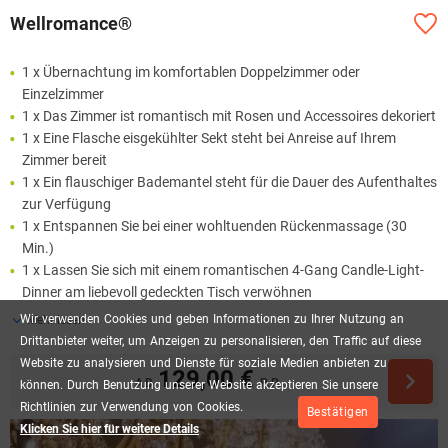
Wellromance®
1 x Übernachtung im komfortablen Doppelzimmer oder
Einzelzimmer
1 x Das Zimmer ist romantisch mit Rosen und Accessoires dekoriert
1 x Eine Flasche eisgekühlter Sekt steht bei Anreise auf Ihrem
Zimmer bereit
1 x Ein flauschiger Bademantel steht für die Dauer des Aufenthaltes
zur Verfügung
1 x Entspannen Sie bei einer wohltuenden Rückenmassage (30
Min.)
1 x Lassen Sie sich mit einem romantischen 4-Gang Candle-Light-
Dinner am liebevoll gedeckten Tisch verwöhnen
Wir
verwenden
Cookies
und
geben
Informationen
zu
Ihrer
Nutzung
an
Mehr lesen
Drittanbieter
weiter,
um
Anzeigen
zu
personalisieren,
den
Traffic
auf
diese
Website
zu
analysieren
und
Dienste
für
soziale
Medien
anbieten
zu
129,00 €
AB
P.P.
können.
Durch
Benutzung
unserer
Website
akzeptieren
Sie
unsere
Richtlinien
zur
Verwendung
von
Cookies.
Bestätigen
Klicken Sie hier für weitere Details