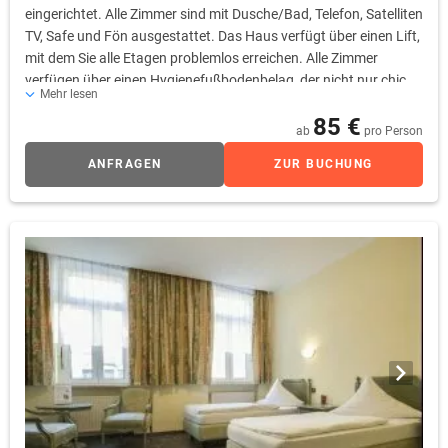
eingerichtet. Alle Zimmer sind mit Dusche/Bad, Telefon, Satelliten
TV, Safe und Fön ausgestattet. Das Haus verfügt über einen Lift,
mit dem Sie alle Etagen problemlos erreichen. Alle Zimmer
verfügen über einen Hygienefußbodenbelag, der nicht nur chic
Mehr lesen
aussieht, sondern täglich desinfiziert werden kann und sich
85 €
ausgezeichnet für Allergiker eignet.
ab
pro Person
ANFRAGEN
ZUR BUCHUNG