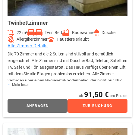
Twinbettzimmer
22 m²
Twin Bett
Badewanne
Dusche
Allergikerzimmer
Haustiere erlaubt
Alle Zimmer Details
Die 70 Zimmer und die 2 Suiten sind stilvoll und gemütlich
eingerichtet. Alle Zimmer sind mit Dusche/Bad, Telefon, Satelliten
TV, Safe und Fön ausgestattet. Das Haus verfügt über einen Lift,
mit dem Sie alle Etagen problemlos erreichen. Alle Zimmer
verfügen über einen Hygienefußbodenbelag, der nicht nur chic
Mehr lesen
aussieht, sondern täglich desinfiziert werden kann und sich
91,50 €
ausgezeichnet für Allergiker eignet.
ab
pro Person
ANFRAGEN
ZUR BUCHUNG