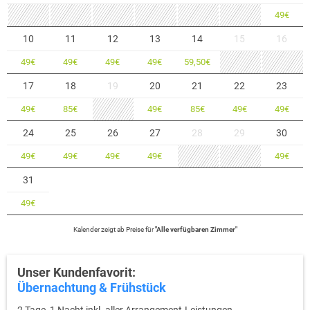
49
€
10
11
12
13
14
15
16
49
€
49
€
49
€
49
€
59,50
€
17
18
19
20
21
22
23
49
€
85
€
49
€
85
€
49
€
49
€
24
25
26
27
28
29
30
49
€
49
€
49
€
49
€
49
€
31
49
€
Kalender zeigt
ab
Preise für
"
Alle verfügbaren Zimmer
"
Unser Kundenfavorit:
Übernachtung & Frühstück
2 Tage, 1 Nacht inkl. aller Arrangement-Leistungen