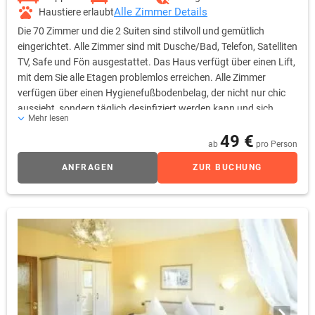
hinter dem Haus angeschloßen.
Alle Zimmer Details
Haustiere erlaubt
Die 70 Zimmer und die 2 Suiten sind stilvoll und gemütlich
Im Foyer des Hauses gibt es einen Snackautomaten, an dem man
eingerichtet. Alle Zimmer sind mit Dusche/Bad, Telefon, Satelliten
rund um die Uhr Getränke, Snacks und Hygieneartikel käuflich
TV, Safe und Fön ausgestattet. Das Haus verfügt über einen Lift,
erwerben kann.
mit dem Sie alle Etagen problemlos erreichen. Alle Zimmer
Da sich das Hotel inmitten einer Fußgängerzone befindet, planen Sie
verfügen über einen Hygienefußbodenbelag, der nicht nur chic
Ihre Anreise mit Auto bitte über die Weststraße 2.
aussieht, sondern täglich desinfiziert werden kann und sich
Mehr lesen
ausgezeichnet für Allergiker eignet.
49 €
ab
pro Person
ANFRAGEN
ZUR BUCHUNG