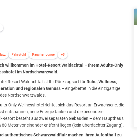
4
latz
Fahrstuhl
Raucherlounge
+5
ich willkommen im Hotel-Resort Waldachtal – Ihrem Adults-Only
esshotel im Nordschwarzwald.
tel-Resort Waldachtal ist Ihr Rückzugsort für
Ruhe, Wellness,
eration und regionalen Genuss
– eingebettet in die einzigartige
 des Nordschwarzwalds.
ults-Only Wellnesshotel richtet sich das Resort an Erwachsene, die
st entspannen, neue Energie tanken und die besondere
l-Resort besteht aus zwei separaten Gebäuden – dem Haupthaus
 80 Meter voneinander entfernt liegen (kein überdachter Zugang).
d authentisches Schwarzwaldflair machen Ihren Aufenthalt zu