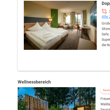
Dop
Alle
Große
Sitze
Safe,
Super
die N
Wellnessbereich
Saun
Freue
Waldac
Sauna,