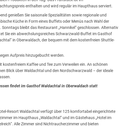
chtungspreis enthalten und wird regulär im Haupthaus serviert.
nd genießen Sie saisonale Spezialitäten sowie regionale und
bische Küche in Form eines Buffets oder Menüs nach Wahl der
 Sonntags bleibt das Restaurant „Hannikel“ geschlossen. Alternativ
tet Sie ein abwechslungsreiches Schwarzwald-Buffet im Gasthof
chtal“ in Oberwaldach, der bequem mit dem kostenfreien Shuttle-
 gegen Aufpreis hinzugebucht werden.
it kostenfreiem Kaffee und Tee zum Verweilen ein. An schönen
chen Blick über Waldachtal und den Nordschwarzwald – der ideale
assen.
ssen findet im Gasthof Waldachtal in Oberwaldach statt
tel-Resort Waldachtal verfügt über 125 komfortabel eingerichtete
zimmer im Haupthaus „Waldachtal“ und im Gästehaus „Hotel im
lreich“. Alle Zimmer sind Nichtraucherzimmer und bieten