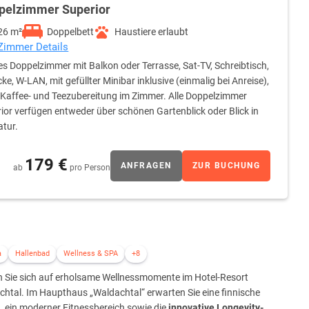
pelzimmer Superior
26 m²
Doppelbett
Haustiere erlaubt
 Zimmer Details
s Doppelzimmer mit Balkon oder Terrasse, Sat-TV, Schreibtisch,
cke, W-LAN, mit gefüllter Minibar inklusive (einmalig bei Anreise),
 Kaffee- und Teezubereitung im Zimmer. Alle Doppelzimmer
ior verfügen entweder über schönen Gartenblick oder Blick in
atur.
179 €
ANFRAGEN
ZUR BUCHUNG
ab
pro Person
a
Hallenbad
Wellness & SPA
+8
n Sie sich auf erholsame Wellnessmomente im Hotel-Resort
htal. Im Haupthaus „Waldachtal“ erwarten Sie eine finnische
 ein moderner Fitnessbereich sowie die
innovative Longevity-