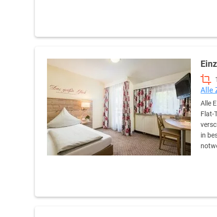
Ein
Alle
Alle 
Flat-
versc
in be
notw