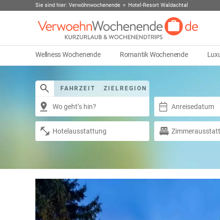
Sie sind hier:
Verwöhnwochenende
Hotel-Resort Waldachtal
Wellness Wochenende
Romantik Wochenende
Lux
FAHRZEIT
ZIELREGION