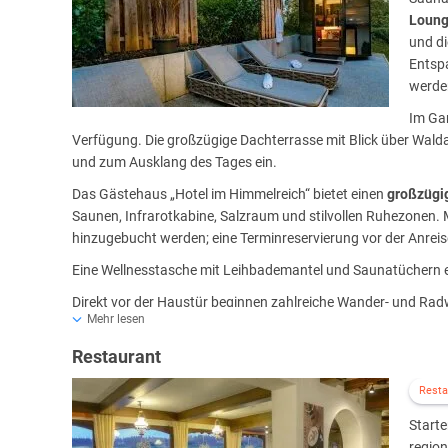
Loun
und di
Entsp
werde
Im Ga
Verfügung. Die großzügige Dachterrasse mit Blick über Wal
und zum Ausklang des Tages ein.
Das Gästehaus „Hotel im Himmelreich“ bietet einen
großzügi
Saunen, Infrarotkabine, Salzraum und stilvollen Ruhezon
hinzugebucht werden; eine Terminreservierung vor der Anrei
Eine Wellnesstasche mit Leihbademantel und Saunatüchern er
Direkt vor der Haustür beginnen zahlreiche Wander- und Ra
Mehr lesen
Wellnesswald Waldachtal und der BarfußPark Hallwangen ma
Wellness- und Erholungsurlaub im Nordschwarzwald.
Restaurant
Resta
Starte
region