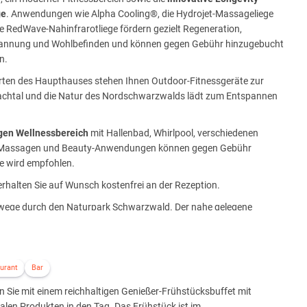
ge
. Anwendungen wie Alpha Cooling®, die Hydrojet-Massageliege
e RedWave-Nahinfrarotliege fördern gezielt Regeneration,
annung und Wohlbefinden und können gegen Gebühr hinzugebucht
n.
rten des Haupthauses stehen Ihnen Outdoor-Fitnessgeräte zur
dachtal und die Natur des Nordschwarzwalds lädt zum Entspannen
gen Wellnessbereich
mit Hallenbad, Whirlpool, verschiedenen
en. Massagen und Beauty-Anwendungen können gegen Gebühr
se wird empfohlen.
halten Sie auf Wunsch kostenfrei an der Rezeption.
dwege durch den Naturpark Schwarzwald. Der nahe gelegene
chen das Hotel zum idealen Ausgangspunkt für einen aktiven
urant
Bar
n Sie mit einem reichhaltigen Genießer-Frühstücksbuffet mit
alen Produkten in den Tag. Das Frühstück ist im