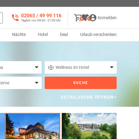
02065 / 49 ‌99 116
Anmelden
0
0
Täglich von 09:00 - 21:00 Uhr
d
Nächte
Hotel
Deal
Urlaub verschenken
SUCHE
DETAILSUCHE ÖFFNEN