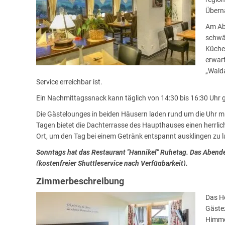
Überna
Am Abe
schwä
Küche.
erwar
„Walda
Service erreichbar ist.
Ein Nachmittagssnack kann täglich von 14:30 bis 16:30 Uhr
Die Gästelounges in beiden Häusern laden rund um die Uhr m
Tagen bietet die Dachterrasse des Haupthauses einen herrli
Ort, um den Tag bei einem Getränk entspannt ausklingen zu l
Sonntags hat das Restaurant "Hannikel" Ruhetag. Das Abende
(kostenfreier Shuttleservice nach Verfügbarkeit).
Zimmerbeschreibung
Das Ho
Gäste
Himme