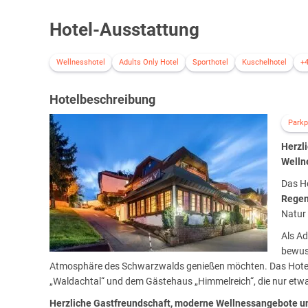
Hotel-Ausstattung
Wellnesshotel
Adults Only Hotel
Sporthotel
Kuschelhotel
+
Hotelbeschreibung
Parkp
Herzl
Welln
Das Ho
Regen
Natur
Als Ad
bewus
Atmosphäre des Schwarzwalds genießen möchten. Das Hote
„Waldachtal“ und dem Gästehaus „Himmelreich“, die nur etwa
Herzliche Gastfreundschaft, moderne Wellnessangebote un