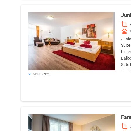
Jun
Junio
Suite
biete
Balko
Satel
die Z
Mehr lesen
m. Die Zimmer sind mit dem Lift erreichbar und haben ein
Fam