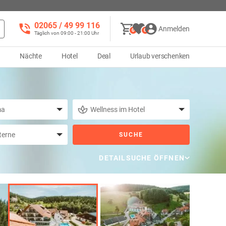
02065 / 49 ‌99 116
Anmelden
0
0
Täglich von 09:00 - 21:00 Uhr
d
Nächte
Hotel
Deal
Urlaub verschenken
SUCHE
DETAILSUCHE ÖFFNEN