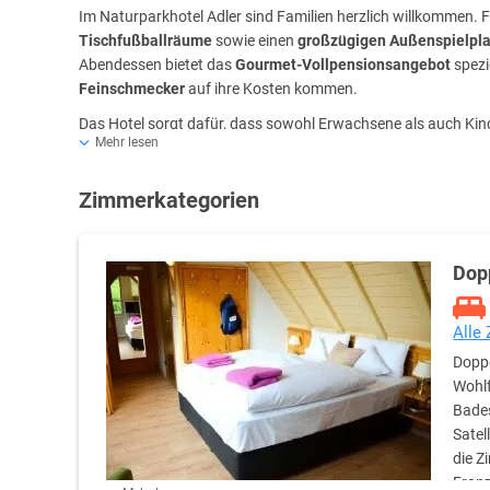
Im Naturparkhotel Adler sind Familien herzlich willkommen. Fü
Tischfußballräume
sowie einen
großzügigen Außenspielpla
Abendessen bietet das
Gourmet-Vollpensionsangebot
spezi
Feinschmecker
auf ihre Kosten kommen.
Das Hotel sorgt dafür, dass sowohl Erwachsene als auch Kind
Mehr lesen
maßgeschneiderten Erlebnissen für die gesamte Familie.
Unvergessliche Erlebnisse im Naturparkhotel Adler
Zimmerkategorien
Im Naturparkhotel Adler wird jeder Aufenthalt zu einem unver
Komfort
und die
atemberaubende Schönheit des Schwarzw
Urlaub
oder eine
erholsame Auszeit mit der Familie
.
Dop
Lassen Sie sich von der Magie des Schwarzwaldes verzauber
Alle
Doppe
Wohlf
Bades
Satel
die Z
Franz