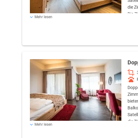
Satel
die Z
Die Z
Mehr lesen
entweder eine Dusche oder eine Badewanne. Kein Teppi
Dop
Doppe
Zimme
biete
Balko
Satel
die Z
Mehr lesen
Zimmer sind mit dem Lift erreichbar und haben eine Dus