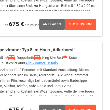
litenempfang, kostenfreier W-Lan Zugang. Außerdem verfügen
immer über einen Blick zur Hangseite, ein Bett mit 1,80 x 2,00 m.
immer sind nicht komplett mit dem Lift erreichbar und haben
chboden.
675 €
ANFRAGEN
ZUR BUCHUNG
ab
pro Person
pelzimmer Typ 8 im Haus „Adlerhorst“
35 m²
Doppelbett
King Size Bett
Dusche
Alle Zimmer Details
Haustiere erlaubt
lzimmer für 2 Personen mit Standard Ausstattung. Dieses
r befindet sich im Haus „Adlerhorst“. Alle Wohlfühlzimmer
n Ihnen Fön, kuschelige Leihbademäntel sowie Badeslipper,
n, Minibar, Telefon, Safe, Radio und Farb-TV mit
litenempfang, kostenfreier W-Lan Zugang. Außerdem verfügen
immer über einen Blick zur Kirche, ein Bett mit 1,80 x 2,00 m. Die
che. Kein Teppichboden.
675 €