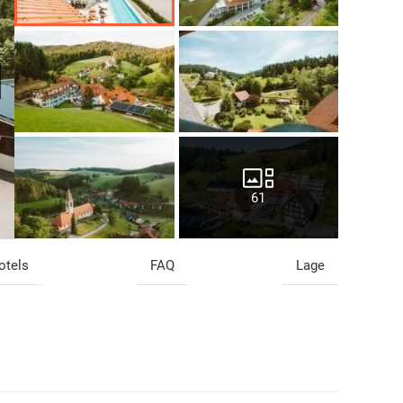
61
otels
FAQ
Lage