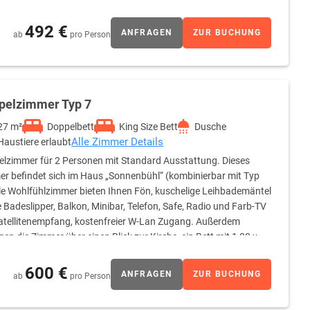
492 €
ANFRAGEN
ZUR BUCHUNG
ab
pro Person
pelzimmer Typ 7
27 m²
Doppelbett
King Size Bett
Dusche
Alle Zimmer Details
Haustiere erlaubt
lzimmer für 2 Personen mit Standard Ausstattung. Dieses
r befindet sich im Haus „Sonnenbühl“ (kombinierbar mit Typ
lle Wohlfühlzimmer bieten Ihnen Fön, kuschelige Leihbademäntel
 Badeslipper, Balkon, Minibar, Telefon, Safe, Radio und Farb-TV
atellitenempfang, kostenfreier W-Lan Zugang. Außerdem
gen die Zimmer über einen Blick zur Kirche, ein Bett mit 1,80 x
en eine Dusche. Kein Teppichboden.
600 €
ANFRAGEN
ZUR BUCHUNG
ab
pro Person