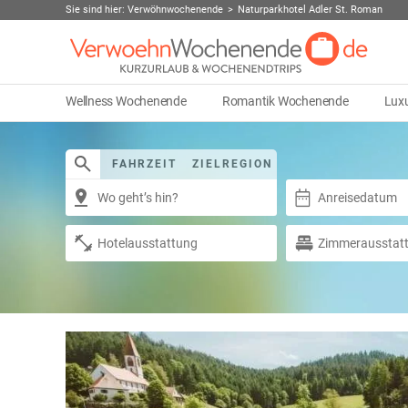
Sie sind hier:
Verwöhnwochenende
Naturparkhotel Adler St. Roman
Wellness Wochenende
Romantik Wochenende
Lux
FAHRZEIT
ZIELREGION