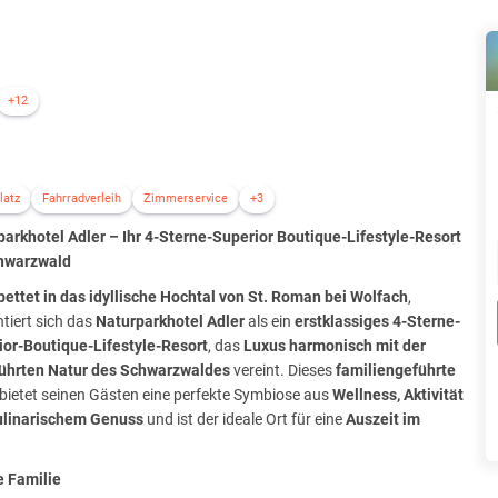
+12
latz
Fahrradverleih
Zimmerservice
+3
parkhotel Adler – Ihr 4-Sterne-Superior Boutique-Lifestyle-Resort
hwarzwald
ettet in das idyllische Hochtal von St. Roman bei Wolfach
,
tiert sich das
Naturparkhotel Adler
als ein
erstklassiges 4-Sterne-
ior-Boutique-Lifestyle-Resort
, das
Luxus harmonisch mit der
ührten Natur des Schwarzwaldes
vereint. Dieses
familiengeführte
bietet seinen Gästen eine perfekte Symbiose aus
Wellness, Aktivität
ulinarischem Genuss
und ist der ideale Ort für eine
Auszeit im
e Familie