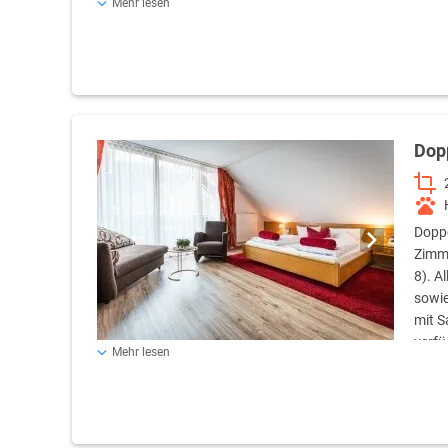
Mehr lesen
mit dem Lift erreichbar und haben eine Dachschräge.
Dop
Doppe
Zimme
8). A
sowie
mit S
verfü
Mehr lesen
2,00 m. Die Zimmer sind mit dem Lift erreichbar und hab