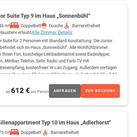
ior Suite Typ 9 im Haus „Sonnenbühl“
46 m²
Doppelbett
Dusche
Barrierefreiheit
Alle Zimmer Details
Haustiere erlaubt
r Suite für 2 Personen mit Standard Ausstattung. Die Junior
 befindet sich im Haus „Sonnenbühl“. Alle Wohlfühlzimmer
n Ihnen Fön, kuschelige Leihbademäntel sowie Badeslipper,
n, Minibar, Telefon, Safe, Radio und Farb-TV mit
litenempfang, kostenfreier W-Lan Zugang. Außerdem verfügen
immer über einen Blick zum Wildgehege, ein Bett mit 1,80 x 2,00
e Dusche. Kein Teppichboden. Teilweise Rollstuhlgerecht.
612 €
ANFRAGEN
ZUR BUCHUNG
ab
pro Person
ilienappartment Typ 10 im Haus „Adlerhorst“
75 m²
Doppelbett
Barrierefreiheit