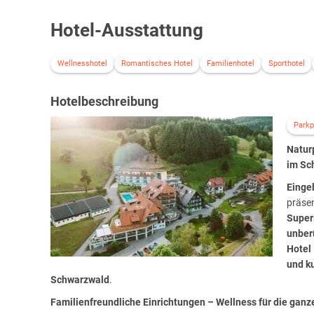
Hotel-Ausstattung
Wellnesshotel
Romantisches Hotel
Familienhotel
Sporthotel
Hotelbeschreibung
Parkp
Natur
im Sc
Eingeb
präsen
Super
unber
Hotel
und k
Schwarzwald
.
Familienfreundliche Einrichtungen – Wellness für die ganz