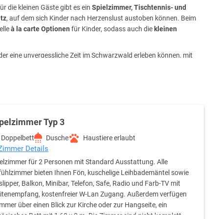
r die kleinen Gäste gibt es ein
Spielzimmer, Tischtennis- und
tz
, auf dem sich Kinder nach Herzenslust austoben können. Beim
elle
à la carte Optionen
für Kinder, sodass auch die
kleinen
er eine unvergessliche Zeit im Schwarzwald erleben können, mit
gesslichen Erlebnis. Erleben Sie
erstklassigen Service
, luxuriösen
aldes
. Ob für ein
Wellness-Wochenende
, einen
aktiven Outdoor-
pelzimmer Typ 3
n!
Doppelbett
Dusche
Haustiere erlaubt
 Zimmer Details
lzimmer für 2 Personen mit Standard Ausstattung. Alle
ühlzimmer bieten Ihnen Fön, kuschelige Leihbademäntel sowie
lipper, Balkon, Minibar, Telefon, Safe, Radio und Farb-TV mit
litenempfang, kostenfreier W-Lan Zugang. Außerdem verfügen
immer über einen Blick zur Kirche oder zur Hangseite, ein
ösisches Bett mit 1,60 x 2 m. Die Zimmer sind nicht komplett