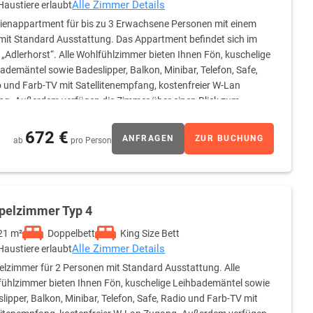
Alle Zimmer Details
Haustiere erlaubt
ienappartment für bis zu 3 Erwachsene Personen mit einem
mit Standard Ausstattung. Das Appartment befindet sich im
„Adlerhorst“. Alle Wohlfühlzimmer bieten Ihnen Fön, kuschelige
ademäntel sowie Badeslipper, Balkon, Minibar, Telefon, Safe,
 und Farb-TV mit Satellitenempfang, kostenfreier W-Lan
g. Außerdem verfügen die Zimmer über einen Blick zum
00 x2,00 m Breite und zwei Einzelbetten 1,00 x 2,00 m Breite).
e Dusche und Badewanne. Kein Teppichboden.
672 €
ANFRAGEN
ZUR BUCHUNG
ab
pro Person
pelzimmer Typ 4
21 m²
Doppelbett
King Size Bett
Alle Zimmer Details
Haustiere erlaubt
lzimmer für 2 Personen mit Standard Ausstattung. Alle
ühlzimmer bieten Ihnen Fön, kuschelige Leihbademäntel sowie
lipper, Balkon, Minibar, Telefon, Safe, Radio und Farb-TV mit