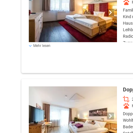
Famil
Kind 
Haus 
Leihb
Radio
Zugan
Mehr lesen
Wildgehege. Es gibt zwei Schlafzimmer (ein Doppelbett 2,
Die Zimmer sind mit dem Lift erreichbar und haben ein
Dop
Doppe
Wohlf
Bades