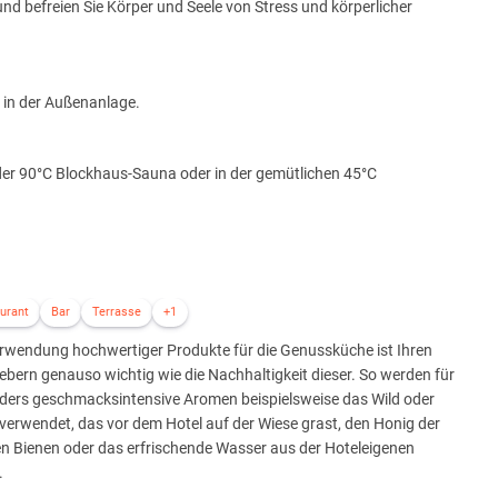
nd befreien Sie Körper und Seele von Stress und körperlicher
 in der Außenanlage.
 der 90°C Blockhaus-Sauna oder in der gemütlichen 45°C
enden Farben, indonesischen Klängen und der Dekoration mit Liebe
esischen Wellnesswelt wird unter anderem auch durch eine
urant
Bar
Terrasse
+1
erwendung hochwertiger Produkte für die Genussküche ist Ihren
eißen Sandstränden und kristallklarem Wasser.
bern genauso wichtig wie die Nachhaltigkeit dieser. So werden für
uf die nachfolgenden Behandlungen, bergen eine geheime Kraft in
ders geschmacksintensive Aromen beispielsweise das Wild oder
äume.
verwendet, das vor dem Hotel auf der Wiese grast, den Honig der
n Bienen oder das erfrischende Wasser aus der Hoteleigenen
.