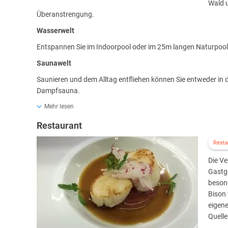
Wald u
Überanstrengung.
Wasserwelt
Entspannen Sie im Indoorpool oder im 25m langen Naturpool
Saunawelt
Saunieren und dem Alltag entfliehen können Sie entweder in
Dampfsauna.
Balinesische Wellnesswelt „Santai Spa“
Mehr lesen
Schon der Geruch von Lotusblütenöl wirkt neben den beruhig
Restaurant
zum Detail schon fast betörend. Die Authentizität der balin
Resta
thailändische Spezialistin verliehen.
Die V
Folgen Sie nach Bali, der paradiesischen Insel mit langen, w
Gastge
Betörende Blütendüfte und edles Räucherwerk, abgestimmt a
beson
sich und führen Sie weg - in Welten der Phantasie und der Tr
Bison 
eigene
Quelle