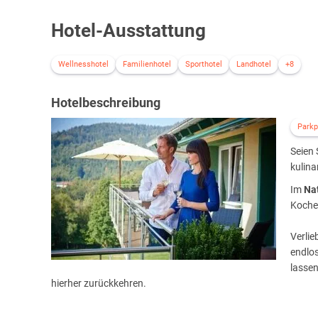
Hotel-Ausstattung
Wellnesshotel
Familienhotel
Sporthotel
Landhotel
+8
Hotelbeschreibung
Parkp
Seien 
kulina
Im
Na
Kochen
Verlie
endlos
lassen
hierher zurückkehren.