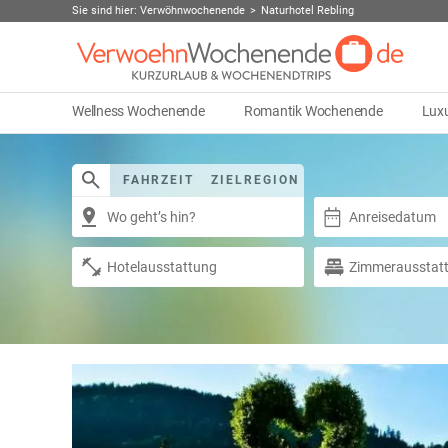
Sie sind hier:
Verwöhnwochenende
Naturhotel Rebling
Wellness Wochenende
Romantik Wochenende
Lux
FAHRZEIT
ZIELREGION