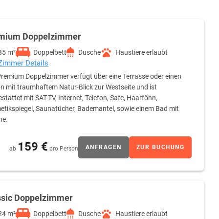
mium Doppelzimmer
35 m²
Doppelbett
Dusche
Haustiere erlaubt
 Zimmer Details
remium Doppelzimmer verfügt über eine Terrasse oder einen
n mit traumhaftem Natur-Blick zur Westseite und ist
stattet mit SAT-TV, Internet, Telefon, Safe, Haarföhn,
tikspiegel, Saunatücher, Bademantel, sowie einem Bad mit
he.
159 €
ANFRAGEN
ZUR BUCHUNG
ab
pro Person
ssic Doppelzimmer
24 m²
Doppelbett
Dusche
Haustiere erlaubt