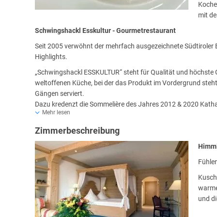
Kochen
mit de
Schwingshackl Esskultur - Gourmetrestaurant
Seit 2005 verwöhnt der mehrfach ausgezeichnete Südtiroler E
Highlights.
„Schwingshackl ESSKULTUR“ steht für Qualität und höchste 
weltoffenen Küche, bei der das Produkt im Vordergrund steht
Gängen serviert.
Dazu kredenzt die Sommelière des Jahres 2012 & 2020 Kath
Mehr lesen
Der Spaß und die Freude am Genuss sind hier groß geschrieb
Zimmerbeschreibung
Öffnungszeiten
Himml
Mittwoch bis Samstag ab 19:00 Uhr
Reservierungszeit: 19:00 Uhr bis 20:00 Uhr
Fühlen
Ruhetage: Sonntag & Montag & Dienstag
Kusche
Heimatküche
warme
„Schwingshackl HEIMAKTÜCHE“ steht für Regionalität, Nachh
und d
Verbindung mit Erich Schwingshackl´s Heimat Südtirol.