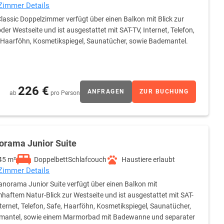
 Zimmer Details
lassic Doppelzimmer verfügt über einen Balkon mit Blick zur
der Westseite und ist ausgestattet mit SAT-TV, Internet, Telefon,
 Haarföhn, Kosmetikspiegel, Saunatücher, sowie Bademantel.
226 €
ANFRAGEN
ZUR BUCHUNG
ab
pro Person
orama Junior Suite
45 m²
Doppelbett
Schlafcouch
Haustiere erlaubt
 Zimmer Details
anorama Junior Suite verfügt über einen Balkon mit
haftem Natur-Blick zur Westseite und ist ausgestattet mit SAT-
nternet, Telefon, Safe, Haarföhn, Kosmetikspiegel, Saunatücher,
mantel, sowie einem Marmorbad mit Badewanne und separater