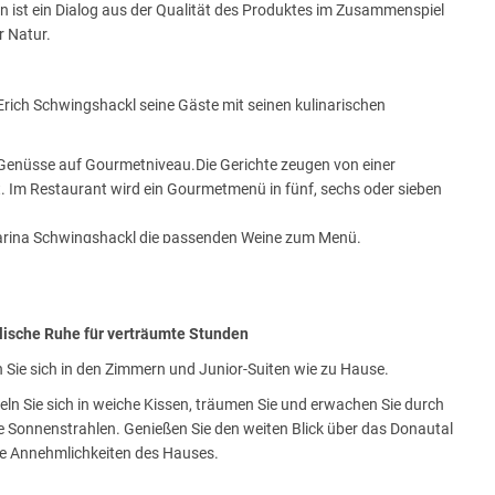
 ist ein Dialog aus der Qualität des Produktes im Zusammenspiel
r Natur.
rich Schwingshackl seine Gäste mit seinen kulinarischen
Genüsse auf Gourmetniveau.Die Gerichte zeugen von einer
. Im Restaurant wird ein Gourmetmenü in fünf, sechs oder sieben
arina Schwingshackl die passenden Weine zum Menü.
en.
ische Ruhe für verträumte Stunden
 Sie sich in den Zimmern und Junior-Suiten wie zu Hause.
ln Sie sich in weiche Kissen, träumen Sie und erwachen Sie durch
 Sonnenstrahlen. Genießen Sie den weiten Blick über das Donautal
altigkeit, Verwendung von Produkten aus eigener Produktion in
ie Annehmlichkeiten des Hauses.