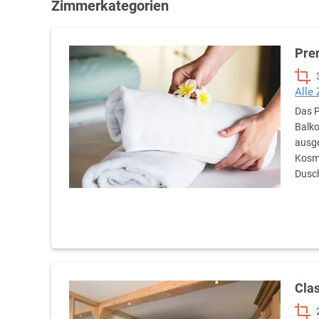
Zimmerkategorien
Pre
Alle
Das P
Balko
ausge
Kosme
Dusc
Cla