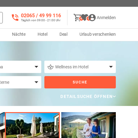
02065 / 49 ‌99 116
Anmelden
0
0
Täglich von 09:00 - 21:00 Uhr
d
Nächte
Hotel
Deal
Urlaub verschenken
SUCHE
DETAILSUCHE ÖFFNEN