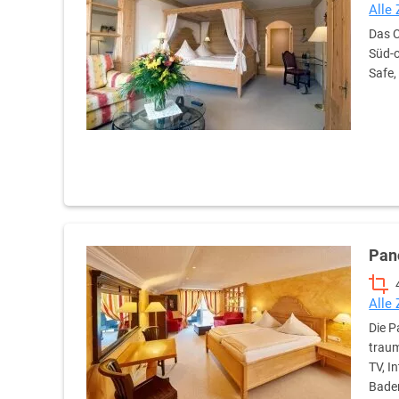
Alle
Das C
Süd-o
Safe,
Pan
Alle
Die P
traum
TV, I
Bade