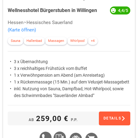
Wellnesshotel Bürgerstuben in Willingen
4,4/5
Hessen
Hessisches Sauerland
(Karte öffnen)
Sauna
Hallenbad
Massagen
Whirlpool
+4
3 x Übernachtung
3 x reichhaltiges Frühstück vom Buffet
1 x Verwöhnpension am Abend (am Anreisetag)
1 x Rückenmassage (15 Min.) auf dem Velusjet-Massagebett
inkl. Nutzung von Sauna, Dampfbad, Hot-Whirlpool, sowie
des Schwimmbades "Sauerländer Almbad"
259,00 €
DETAILS
AB
P.P.