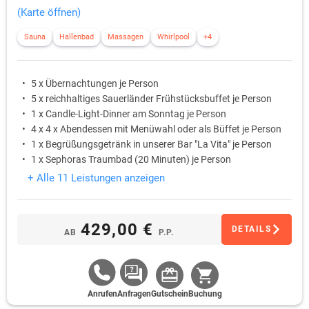
(Karte öffnen)
Sauna
Hallenbad
Massagen
Whirlpool
+4
5 x Übernachtungen je Person
5 x reichhaltiges Sauerländer Frühstücksbuffet je Person
1 x Candle-Light-Dinner am Sonntag je Person
4 x 4 x Abendessen mit Menüwahl oder als Büffet je Person
1 x Begrüßungsgetränk in unserer Bar "La Vita" je Person
1 x Sephoras Traumbad (20 Minuten) je Person
+ Alle 11 Leistungen anzeigen
429,00 €
DETAILS
AB
P.P.
Anrufen
Anfragen
Gutschein
Buchung