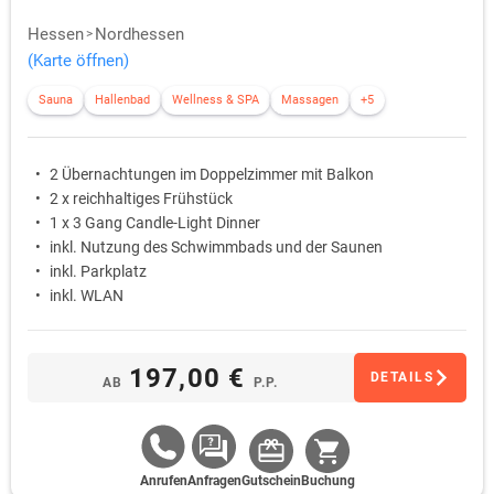
Hessen
Nordhessen
(Karte öffnen)
Sauna
Hallenbad
Wellness & SPA
Massagen
+5
2 Übernachtungen im Doppelzimmer mit Balkon
2 x reichhaltiges Frühstück
1 x 3 Gang Candle-Light Dinner
inkl. Nutzung des Schwimmbads und der Saunen
inkl. Parkplatz
inkl. WLAN
197,00 €
DETAILS
AB
P.P.
Anrufen
Anfragen
Gutschein
Buchung