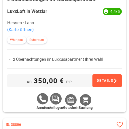
LuxxLoft in Wetzlar
4,4/5
Hessen
Lahn
(Karte öffnen)
Whirlpool
Ruheraum
2 Übernachtungen im Luxxusapartment Ihrer Wahl
350,00 €
DETAILS
AB
P.P.
Anrufen
Anfragen
Gutschein
Buchung
ID: 38806