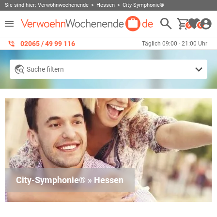
Sie sind hier:
Verwöhnwochenende
Hessen
City-Symphonie®
0
0
02065 / 49 ‌99 116
Täglich 09:00 - 21:00 Uhr
Suche filtern
City-Symphonie® » Hessen