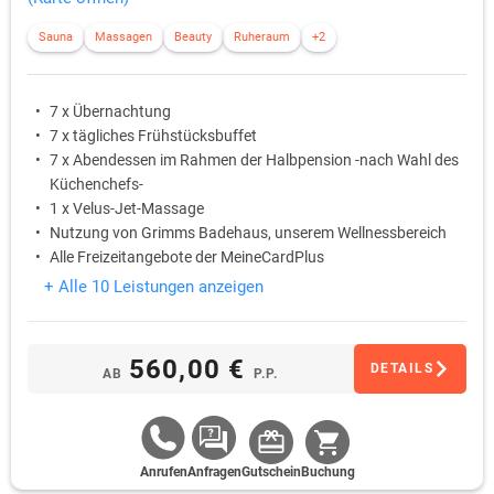
Sauna
Massagen
Beauty
Ruheraum
+2
7 x Übernachtung
7 x tägliches Frühstücksbuffet
7 x Abendessen im Rahmen der Halbpension -nach Wahl des
Küchenchefs-
1 x Velus-Jet-Massage
Nutzung von Grimms Badehaus, unserem Wellnessbereich
Alle Freizeitangebote der MeineCardPlus
+ Alle 10 Leistungen anzeigen
560,00 €
DETAILS
AB
P.P.
Anrufen
Anfragen
Gutschein
Buchung