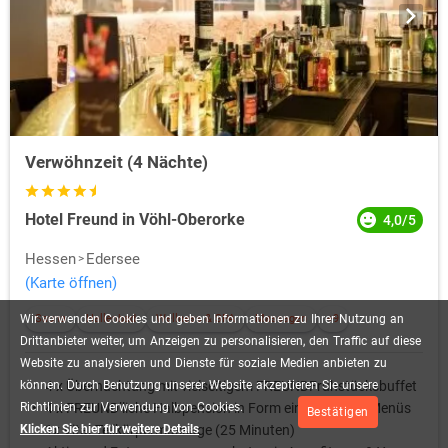
Verwöhnzeit (4 Nächte)
Hotel Freund in Vöhl-Oberorke
4,0/5
Hessen
Edersee
(Karte öffnen)
Wir
verwenden
Cookies
und
geben
Informationen
zu
Ihrer
Nutzung
an
Sauna
Hallenbad
Wellness & SPA
Massagen
+9
Drittanbieter
weiter,
um
Anzeigen
zu
personalisieren,
den
Traffic
auf
diese
Website
zu
analysieren
und
Dienste
für
soziale
Medien
anbieten
zu
können.
Durch
Benutzung
unserer
Website
akzeptieren
Sie
unsere
4 x Übernachtung mit vielseitigem FREUNDFrühstücksbuffet
Richtlinien
zur
Verwendung
von
Cookies.
4 x FREUND’liche Halbpension in Form eines 4-Gang-Menüs
Bestätigen
Klicken Sie hier für weitere Details
1x Vital-Teilkörpermassage (25 Minuten)