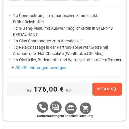
1 x Übernachtung im romantischen Zimmer inkl.
Frühstücksbuffet
1 x 3-Gang-Menü mit Auswahlmöglichkeiten in STERN*S
RESTAURANT
1 x Glas Champagner zum Abendessen
1 x Relaxmassage in der Partnerkabine wahlweise mit
Aromaöl oder Hot Chocolate (Wohlfühlzeit 30 Min.)
1 x Obstteller, Bademantel und Wellnesskorb auf dem Zimmer
1 x Nutzung des STERN*S SPA
+ Alle 8 Leistungen anzeigen
176,00 €
DETAILS
AB
P.P.
Anrufen
Anfragen
Gutschein
Buchung