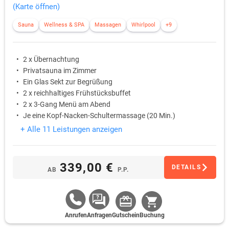
(Karte öffnen)
Sauna
Wellness & SPA
Massagen
Whirlpool
+9
2 x Übernachtung
Privatsauna im Zimmer
Ein Glas Sekt zur Begrüßung
2 x reichhaltiges Frühstücksbuffet
2 x 3-Gang Menü am Abend
Je eine Kopf-Nacken-Schultermassage (20 Min.)
+ Alle 11 Leistungen anzeigen
339,00 €
DETAILS
AB
P.P.
Anrufen
Anfragen
Gutschein
Buchung