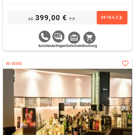
399,00 €
DETAILS
AB
P.P.
Anrufen
Anfragen
Gutschein
Buchung
ID: 42342