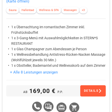
(Karte öffnen)
Sauna
Hallenbad
Wellness & SPA
Massagen
+3
1 x Übernachtung im romantischen Zimmer inkl.
Frühstücksbuffet
1 x 3-Gang-Menü mit Auswahlmöglichkeiten in STERN*S
RESTAURANT
1 x Glas Champagner zum Abendessen je Person
1 x Wellnessbehandlung Antistress-Rücken-Nacken Massage
(Wohlfühlzeit jeweils 30 Min.)
1 x Obstteller, Bademantel und Wellnesskorb auf dem Zimmer
pro Zimmer
+ Alle 8 Leistungen anzeigen
1 x Nutzung des STERN*S SPA
169,00 €
DETAILS
AB
P.P.