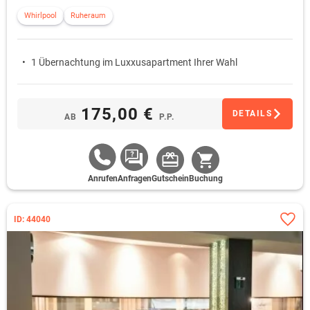
Whirlpool
Ruheraum
1 Übernachtung im Luxxusapartment Ihrer Wahl
175,00 €
DETAILS
AB
P.P.
Anrufen
Anfragen
Gutschein
Buchung
ID: 44040