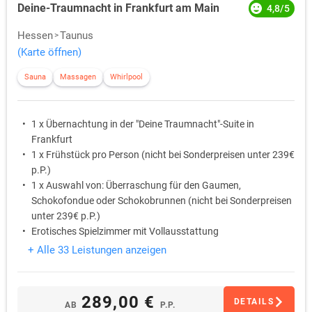
Deine-Traumnacht in Frankfurt am Main
4,8/5
Hessen
Taunus
(Karte öffnen)
Sauna
Massagen
Whirlpool
1 x Übernachtung in der "Deine Traumnacht"-Suite in
Frankfurt
1 x Frühstück pro Person (nicht bei Sonderpreisen unter 239€
p.P.)
1 x Auswahl von: Überraschung für den Gaumen,
Schokofondue oder Schokobrunnen (nicht bei Sonderpreisen
unter 239€ p.P.)
Erotisches Spielzimmer mit Vollausstattung
Schwalldusche mit Massagedüsen und Brause
+ Alle 33 Leistungen anzeigen
Whirlpool für 2 Personen
289,00 €
DETAILS
AB
P.P.