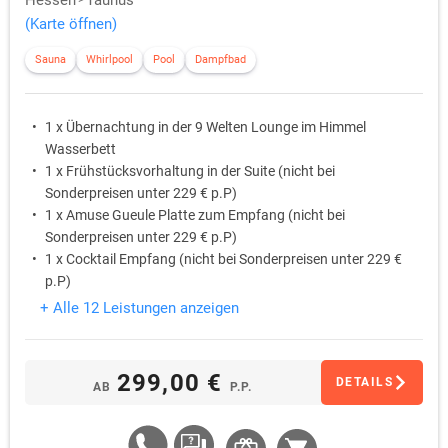
Hessen
Taunus
(Karte öffnen)
Sauna
Whirlpool
Pool
Dampfbad
1 x Übernachtung in der 9 Welten Lounge im Himmel
Wasserbett
1 x Frühstücksvorhaltung in der Suite (nicht bei
Sonderpreisen unter 229 € p.P)
1 x Amuse Gueule Platte zum Empfang (nicht bei
Sonderpreisen unter 229 € p.P)
1 x Cocktail Empfang (nicht bei Sonderpreisen unter 229 €
p.P)
1 x Private Nutzung der 240qm großzügigen Luxus-Suite
+ Alle 12 Leistungen anzeigen
Alleinige Nutzung der Wellnessanlage mit Außenwhirlpool
beheizt
299,00 €
DETAILS
AB
P.P.