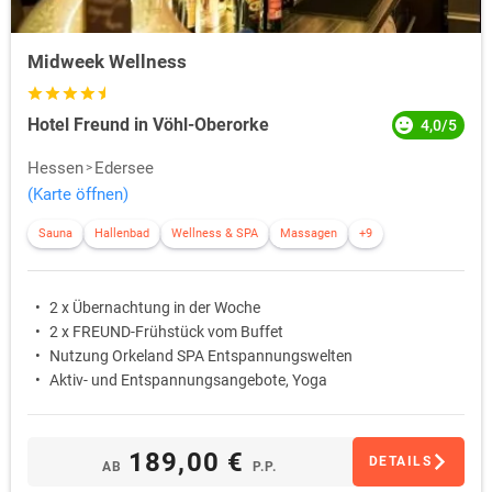
Midweek Wellness
Hotel Freund in Vöhl-Oberorke
4,0/5
Hessen
Edersee
(Karte öffnen)
Sauna
Hallenbad
Wellness & SPA
Massagen
+9
2 x Übernachtung in der Woche
2 x FREUND-Frühstück vom Buffet
Nutzung Orkeland SPA Entspannungswelten
Aktiv- und Entspannungsangebote, Yoga
189,00 €
DETAILS
AB
P.P.