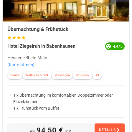
Übernachtung & Frühstück
Hotel Ziegelruh in Babenhausen
4,4/5
Hessen
Rhein-Main
(Karte öffnen)
Sauna
Wellness & SPA
Massagen
Whirlpool
+9
1 x Übernachtung im komfortablen Doppelzimmer oder
Einzelzimmer
1 x Frühstück vom Buffet
94,50 €
DETAILS
AB
P.P.