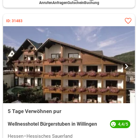
Anrufen
Anfragen
Gutschein
Buchung
ID: 31483
5 Tage Verwöhnen pur
Wellnesshotel Bürgerstuben in Willingen
4,4/5
Hessen
Hessisches Sauerland