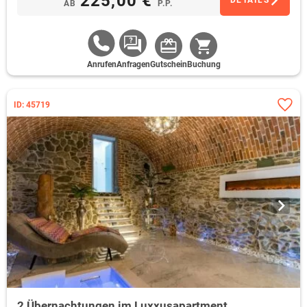
225,00 €
DETAILS
AB
P.P.
Anrufen
Anfragen
Gutschein
Buchung
ID: 45719
2 Übernachtungen im Luxxusapartment